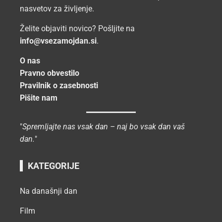
nasvetov za življenje.
Želite objaviti novico? Pošljite na
info@vsezamojdan.si
.
O nas
Pravno obvestilo
Pravilnik o zasebnosti
Pišite nam
"
Spremljajte nas vsak dan – naj bo vsak dan vaš
dan.
"
KATEGORIJE
Na današnji dan
Film