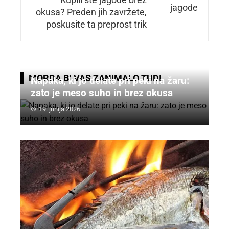
Kupili ste jagode brez
okusa? Preden jih zavržete,
poskusite ta preprost trik
MORDA BI VAS ZANIMALO TUDI
Napaka, ki jo delate pri peki na žaru:
zato je meso suho in brez okusa
19. junija 2026