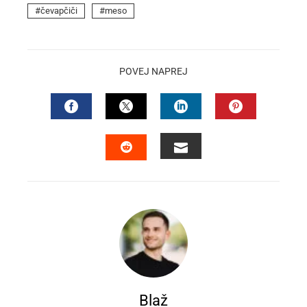
čevapčiči
meso
POVEJ NAPREJ
FACEBOOK
TWITTER
LINKEDIN
PINTEREST
EMAIL
STUMBLEUPON
Blaž