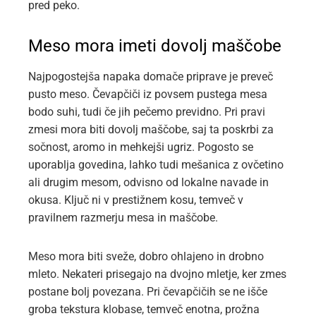
pred peko.
Meso mora imeti dovolj maščobe
Najpogostejša napaka domače priprave je preveč
pusto meso. Čevapčiči iz povsem pustega mesa
bodo suhi, tudi če jih pečemo previdno. Pri pravi
zmesi mora biti dovolj maščobe, saj ta poskrbi za
sočnost, aromo in mehkejši ugriz. Pogosto se
uporablja govedina, lahko tudi mešanica z ovčetino
ali drugim mesom, odvisno od lokalne navade in
okusa. Ključ ni v prestižnem kosu, temveč v
pravilnem razmerju mesa in maščobe.
Meso mora biti sveže, dobro ohlajeno in drobno
mleto. Nekateri prisegajo na dvojno mletje, ker zmes
postane bolj povezana. Pri čevapčičih se ne išče
groba tekstura klobase, temveč enotna, prožna