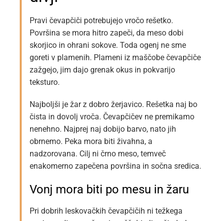
Pravi čevapčiči potrebujejo vročo rešetko.
Površina se mora hitro zapeči, da meso dobi
skorjico in ohrani sokove. Toda ogenj ne sme
goreti v plamenih. Plameni iz maščobe čevapčiče
zažgejo, jim dajo grenak okus in pokvarijo
teksturo.
Najboljši je žar z dobro žerjavico. Rešetka naj bo
čista in dovolj vroča. Čevapčičev ne premikamo
nenehno. Najprej naj dobijo barvo, nato jih
obrnemo. Peka mora biti živahna, a
nadzorovana. Cilj ni črno meso, temveč
enakomerno zapečena površina in sočna sredica.
Vonj mora biti po mesu in žaru
Pri dobrih leskovačkih čevapčičih ni težkega