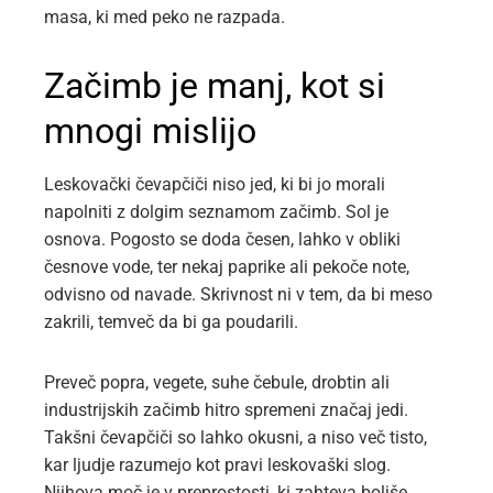
masa, ki med peko ne razpada.
Začimb je manj, kot si
mnogi mislijo
Leskovački čevapčiči niso jed, ki bi jo morali
napolniti z dolgim seznamom začimb. Sol je
osnova. Pogosto se doda česen, lahko v obliki
česnove vode, ter nekaj paprike ali pekoče note,
odvisno od navade. Skrivnost ni v tem, da bi meso
zakrili, temveč da bi ga poudarili.
Preveč popra, vegete, suhe čebule, drobtin ali
industrijskih začimb hitro spremeni značaj jedi.
Takšni čevapčiči so lahko okusni, a niso več tisto,
kar ljudje razumejo kot pravi leskovaški slog.
Njihova moč je v preprostosti, ki zahteva boljše