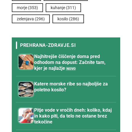
morje
(353)
kuhanje
(311)
zelenjava
(296)
kosilo
(286)
Najhitrejše čiščenje doma pred
odhodom na dopust: Začnite tam,
kjer je najlažje
Katere morske ribe so najboljše za
poletno kosilo?
Pitje vode v vročih dneh: koliko, kdaj
in kako piti, da telo ne ostane brez
tekočine