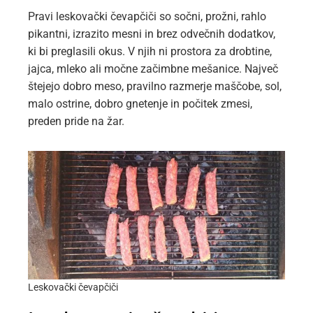
Pravi leskovački čevapčiči so sočni, prožni, rahlo
pikantni, izrazito mesni in brez odvečnih dodatkov,
ki bi preglasili okus. V njih ni prostora za drobtine,
jajca, mleko ali močne začimbne mešanice. Največ
štejejo dobro meso, pravilno razmerje maščobe, sol,
malo ostrine, dobro gnetenje in počitek zmesi,
preden pride na žar.
Leskovački čevapčiči