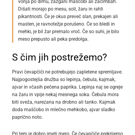
vonja po dimu, zažgani maščobi ali začimbah.
Dišati morajo po mesu, soli, žaru in rahli
pikantnosti. Če je okus preveč slan, prekajen ali
masten, je ravnotežje porušeno. Če so bledi in
mehki, je bil žar premalo vroč. Če so suhi, je bilo
meso prepusto ali peka predolga.
S čim jih postrežemo?
Pravi čevapčiči ne potrebujejo zapletene spremljave.
Najpogostejša družba so lepinja, čebula, kajmak,
ajvar in včasih pečena paprika. Lepinja naj se ogreje
na žaru in vpije nekaj mesnega soka. Čebula mora
biti sveža, narezana na drobno ali tanko. Kajmak
doda maščobo in mlečno mehkobo, ajvar sladko
paprično noto.
Pri tem je dobro imeti mero. Če čevapčiče prekrijemo