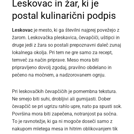
Leskovac in žar, ki je
postal kulinarični podpis
Leskovac
je mesto, ki ga številni najprej povežejo z
žarom. Leskovačka pleskavica, čevapčiči, uštipci in
druge jedi z žara so postali prepoznavni daleč zunaj
lokalnega okolja. Pri tem ne gre samo za recept,
temveč za način priprave. Meso mora biti
pripravljeno dovolj zgodaj, pravilno obdelano in
pečeno na močnem, a nadzorovanem ognju.
Pri leskovačkih čevapčičih je pomembna tekstura.
Ne smejo biti suhi, drobljivi ali gumijasti. Dober
čevapčič se pri ugrizu rahlo upre, nato pa spusti sok.
Površina mora biti zapečena, notranjost pa sočna.
To je ravnotežje, ki ga ni mogoče doseči samo z
nakupom mletega mesa in hitrim oblikovanjem tik