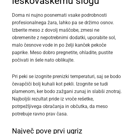
leskovaškemu slogu
Doma ni nujno posnemati vsake podrobnosti
profesionalnega žara, lahko pa se držimo osnov.
Izberite meso z dovolj maščobe, zmesi ne
obremenite z nepotrebnimi dodatki, uporabite sol,
malo česnove vode in po želji kanček pekoče
paprike. Meso dobro pregnetite, ohladite, pustite
počivati in šele nato oblikujte.
Pri peki se izognite prenizki temperaturi, saj se bodo
čevapčiči bolj kuhali kot pekli. Izognite se tudi
plamenom, ker bodo zažgani zunaj in slabši znotraj.
Najboljši rezultat pride iz vroče rešetke,
potrpežljivega obračanja in občutka, da meso
potrebuje ravno prav časa.
Največ pove prvi ugriz