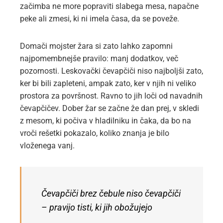
začimba ne more popraviti slabega mesa, napačne
peke ali zmesi, ki ni imela časa, da se poveže.
Domači mojster žara si zato lahko zapomni
najpomembnejše pravilo: manj dodatkov, več
pozornosti. Leskovački čevapčiči niso najboljši zato,
ker bi bili zapleteni, ampak zato, ker v njih ni veliko
prostora za površnost. Ravno to jih loči od navadnih
čevapčičev. Dober žar se začne že dan prej, v skledi
z mesom, ki počiva v hladilniku in čaka, da bo na
vroči rešetki pokazalo, koliko znanja je bilo
vloženega vanj.
Čevapčiči brez čebule niso čevapčiči
– pravijo tisti, ki jih obožujejo