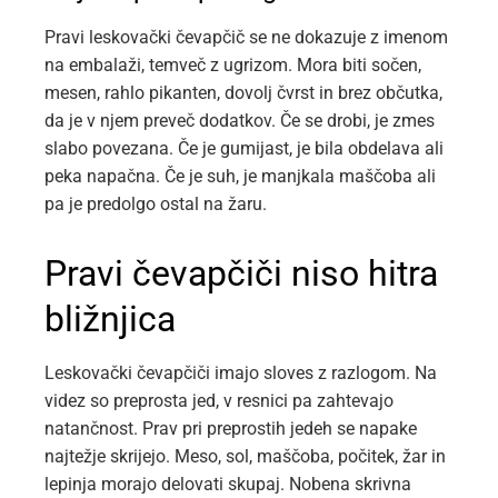
Pravi leskovački čevapčič se ne dokazuje z imenom
na embalaži, temveč z ugrizom. Mora biti sočen,
mesen, rahlo pikanten, dovolj čvrst in brez občutka,
da je v njem preveč dodatkov. Če se drobi, je zmes
slabo povezana. Če je gumijast, je bila obdelava ali
peka napačna. Če je suh, je manjkala maščoba ali
pa je predolgo ostal na žaru.
Pravi čevapčiči niso hitra
bližnjica
Leskovački čevapčiči imajo sloves z razlogom. Na
videz so preprosta jed, v resnici pa zahtevajo
natančnost. Prav pri preprostih jedeh se napake
najtežje skrijejo. Meso, sol, maščoba, počitek, žar in
lepinja morajo delovati skupaj. Nobena skrivna