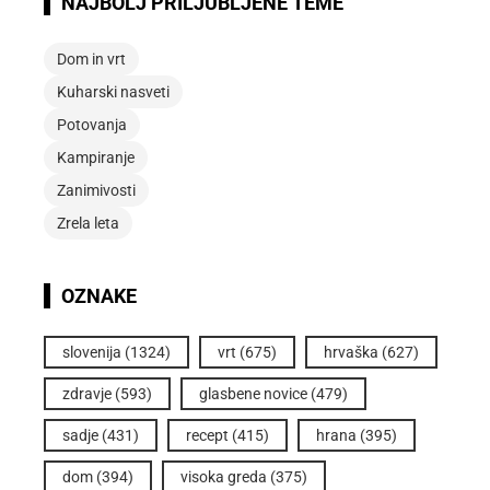
NAJBOLJ PRILJUBLJENE TEME
Dom in vrt
Kuharski nasveti
Potovanja
Kampiranje
Zanimivosti
Zrela leta
OZNAKE
slovenija
(1324)
vrt
(675)
hrvaška
(627)
zdravje
(593)
glasbene novice
(479)
sadje
(431)
recept
(415)
hrana
(395)
dom
(394)
visoka greda
(375)