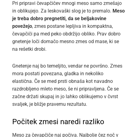
Pri pripravi čevapčičev mnogi meso samo zmešajo
in oblikujejo. Za leskovaški slog je to premalo.
Meso
je treba dobro pregnetiti, da se beljakovine
povežejo
, zmes postane lepljiva in kompaktna,
čevapčiči pa med peko obdržijo obliko. Prav dobro
gnetenje loči domačo mesno zmes od mase, ki se
na rešetki drobi.
Gnetenje naj bo temeljito, vendar ne površno. Zmes
mora postati povezana, gladka in nekoliko
elastična. Če se med prsti obnaša kot navadno
razdrobljeno mleto meso, še ni pripravljena. Če se
začne držati skupaj in jo lahko oblikujemo v čvrst
svaljek, je bližje pravemu rezultatu.
Počitek zmesi naredi razliko
Meso za čevapčiče naj počiva. Najbolje čez noč v