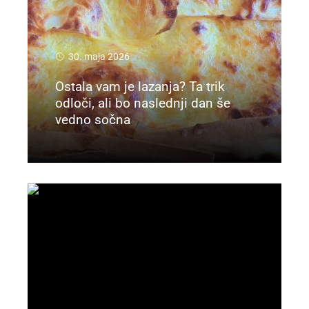
30. maja 2026
Ostala vam je lazanja? Ta trik
odloči, ali bo naslednji dan še
vedno sočna
Preberi več