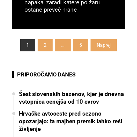
napaka, zaradi katere po žaru
ostane preveč hrane
Preberi več
Številčenje
1
2
…
5
Naprej
prispevkov
PRIPOROČAMO DANES
Šest slovenskih bazenov, kjer je dnevna
vstopnica cenejša od 10 evrov
Hrvaške avtoceste pred sezono
opozarjajo: ta majhen premik lahko reši
življenje