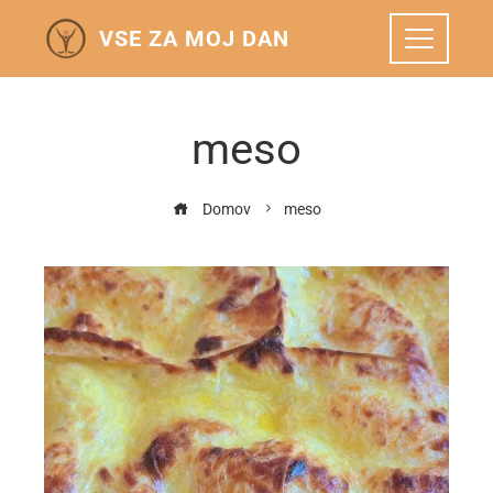
VSE ZA MOJ DAN
meso
Domov
meso