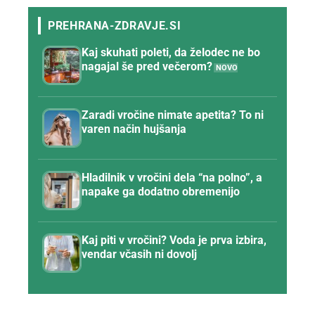
Kaj skuhati poleti, da želodec ne bo
nagajal še pred večerom?
Zaradi vročine nimate apetita? To ni
varen način hujšanja
Hladilnik v vročini dela “na polno”, a
napake ga dodatno obremenijo
Kaj piti v vročini? Voda je prva izbira,
vendar včasih ni dovolj