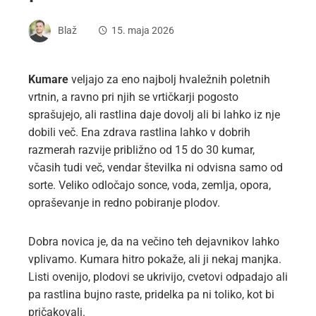
Blaž
15. maja 2026
Kumare
veljajo za eno najbolj hvaležnih poletnih
vrtnin, a ravno pri njih se vrtičkarji pogosto
sprašujejo, ali rastlina daje dovolj ali bi lahko iz nje
dobili več. Ena zdrava rastlina lahko v dobrih
razmerah razvije približno od 15 do 30 kumar,
včasih tudi več, vendar številka ni odvisna samo od
sorte. Veliko odločajo sonce, voda, zemlja, opora,
opraševanje in redno pobiranje plodov.
Dobra novica je, da na večino teh dejavnikov lahko
vplivamo. Kumara hitro pokaže, ali ji nekaj manjka.
Listi ovenijo, plodovi se ukrivijo, cvetovi odpadajo ali
pa rastlina bujno raste, pridelka pa ni toliko, kot bi
pričakovali.