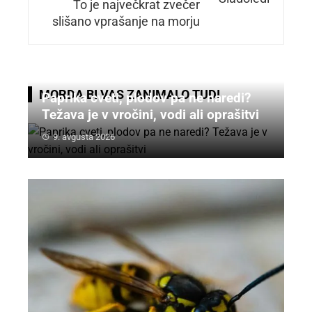
To je največkrat zvečer
slišano vprašanje na morju
MORDA BI VAS ZANIMALO TUDI
Paprika cveti, plodov pa ne naredi?
Težava je v vročini, vodi ali oprašitvi
9. avgusta 2026