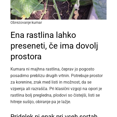
Obrezovanje kumar
Ena rastlina lahko
preseneti, če ima dovolj
prostora
Kumara ni majhna rastlina, čeprav jo pogosto
posadimo preblizu drugih vrtnin. Potrebuje prostor
za korenine, zrak med listi in možnost, da se
vzpenja ali razrašča. Pri klasični vzgoji na opori je
rastlina bolj pregledna, plodovi so čistejši, listi se
hitreje sušijo, obiranje pa je lažje.
Pridelek ni enak pri vseh sortah