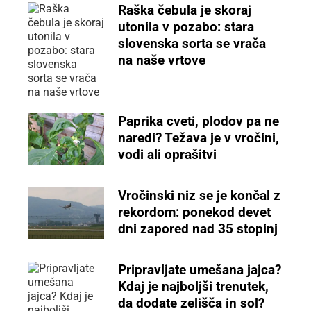
Raška čebula je skoraj
utonila v pozabo: stara
slovenska sorta se vrača
na naše vrtove
Paprika cveti, plodov pa ne
naredi? Težava je v vročini,
vodi ali oprašitvi
Vročinski niz se je končal z
rekordom: ponekod devet
dni zapored nad 35 stopinj
Pripravljate umešana jajca?
Kdaj je najboljši trenutek,
da dodate zelišča in sol?