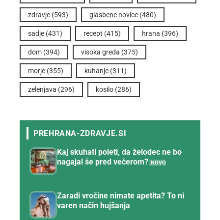
zdravje
(593)
glasbene novice
(480)
sadje
(431)
recept
(415)
hrana
(396)
dom
(394)
visoka greda
(375)
morje
(355)
kuhanje
(311)
zelenjava
(296)
kosilo
(286)
Kaj skuhati poleti, da želodec ne bo
nagajal še pred večerom?
Zaradi vročine nimate apetita? To ni
varen način hujšanja