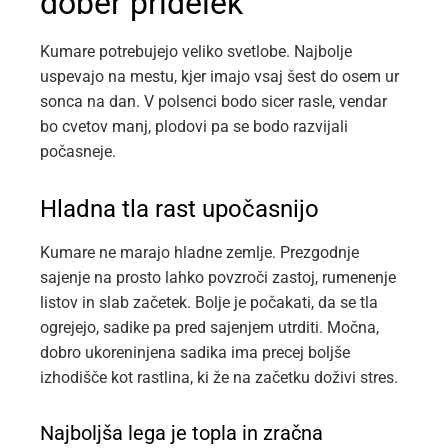
dober pridelek
Kumare potrebujejo veliko svetlobe. Najbolje
uspevajo na mestu, kjer imajo vsaj šest do osem ur
sonca na dan. V polsenci bodo sicer rasle, vendar
bo cvetov manj, plodovi pa se bodo razvijali
počasneje.
Hladna tla rast upočasnijo
Kumare ne marajo hladne zemlje. Prezgodnje
sajenje na prosto lahko povzroči zastoj, rumenenje
listov in slab začetek. Bolje je počakati, da se tla
ogrejejo, sadike pa pred sajenjem utrditi. Močna,
dobro ukoreninjena sadika ima precej boljše
izhodišče kot rastlina, ki že na začetku doživi stres.
Najboljša lega je topla in zračna