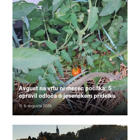
Avgust na vrtu ni mesec počitka: 5
opravil odloča o jesenskem pridelku
6. avgusta 2026