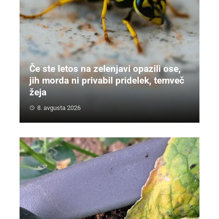
Če ste letos na zelenjavi opazili ose,
jih morda ni privabil pridelek, temveč
žeja
8. avgusta 2026