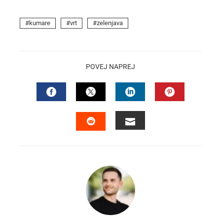
kumare
vrt
zelenjava
POVEJ NAPREJ
FACEBOOK
TWITTER
LINKEDIN
PINTEREST
EMAIL
STUMBLEUPON