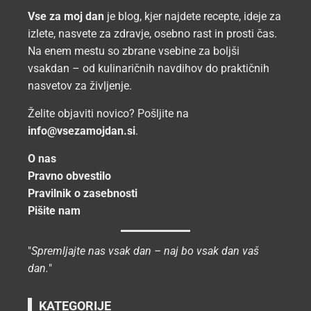
Vse za moj dan
je blog, kjer najdete recepte, ideje za
izlete, nasvete za zdravje, osebno rast in prosti čas.
Na enem mestu so zbrane vsebine za boljši
vsakdan – od kulinaričnih navdihov do praktičnih
nasvetov za življenje.
Želite objaviti novico? Pošljite na
info@vsezamojdan.si
.
O nas
Pravno obvestilo
Pravilnik o zasebnosti
Pišite nam
"
Spremljajte nas vsak dan – naj bo vsak dan vaš
dan.
"
KATEGORIJE