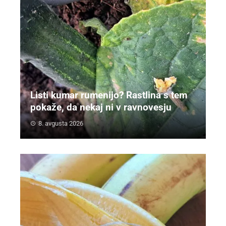
Listi kumar rumenijo? Rastlina s tem
pokaže, da nekaj ni v ravnovesju
8. avgusta 2026