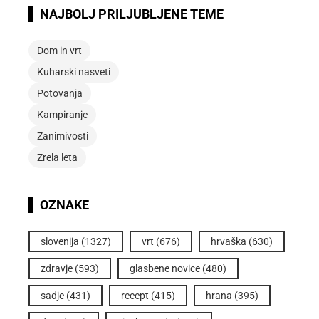
NAJBOLJ PRILJUBLJENE TEME
Dom in vrt
Kuharski nasveti
Potovanja
Kampiranje
Zanimivosti
Zrela leta
OZNAKE
slovenija
(1327)
vrt
(676)
hrvaška
(630)
zdravje
(593)
glasbene novice
(480)
sadje
(431)
recept
(415)
hrana
(395)