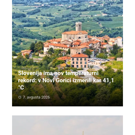
Slovenija ima nov temperaturni
rekord: v Novi Gorici izmerili kar 41,1
°C
7. avgusta 2026