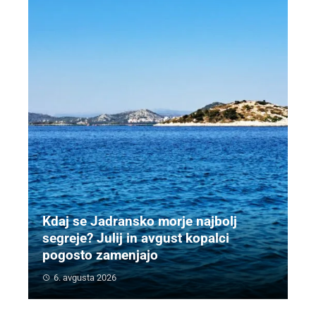
Kdaj se Jadransko morje najbolj
segreje? Julij in avgust kopalci
pogosto zamenjajo
6. avgusta 2026