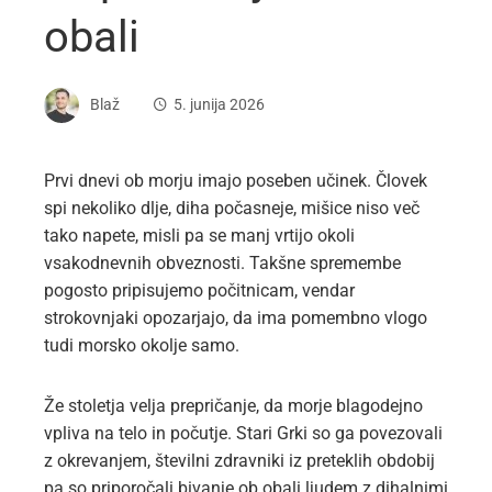
obali
Blaž
5. junija 2026
Prvi dnevi ob morju imajo poseben učinek. Človek
spi nekoliko dlje, diha počasneje, mišice niso več
tako napete, misli pa se manj vrtijo okoli
vsakodnevnih obveznosti. Takšne spremembe
pogosto pripisujemo počitnicam, vendar
strokovnjaki opozarjajo, da ima pomembno vlogo
tudi morsko okolje samo.
Že stoletja velja prepričanje, da morje blagodejno
vpliva na telo in počutje. Stari Grki so ga povezovali
z okrevanjem, številni zdravniki iz preteklih obdobij
pa so priporočali bivanje ob obali ljudem z dihalnimi