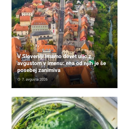
V Sloveniji imamo devet ulic z
avgustom v imenu: ena od njih je še
posebej zanimiva
7. avgusta 2026