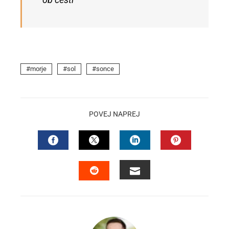
morje
sol
sonce
POVEJ NAPREJ
FACEBOOK
TWITTER
LINKEDIN
PINTEREST
EMAIL
STUMBLEUPON