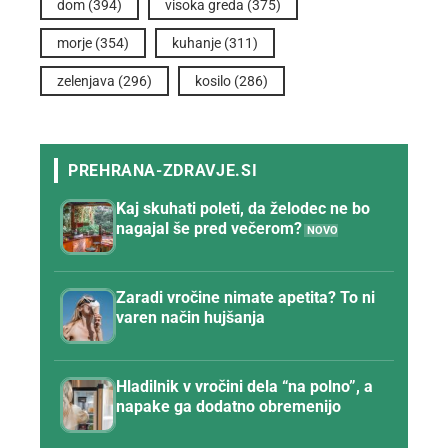
dom
(394)
visoka greda
(375)
morje
(354)
kuhanje
(311)
zelenjava
(296)
kosilo
(286)
Kaj skuhati poleti, da želodec ne bo
nagajal še pred večerom?
Zaradi vročine nimate apetita? To ni
varen način hujšanja
Hladilnik v vročini dela “na polno”, a
napake ga dodatno obremenijo