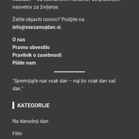
nasvetov za življenje.
Želite objaviti novico? Pošljite na
info@vsezamojdan.si
.
O nas
Pravno obvestilo
Pravilnik o zasebnosti
Pišite nam
"
Spremljajte nas vsak dan – naj bo vsak dan vaš
dan.
"
KATEGORIJE
Na današnji dan
Film