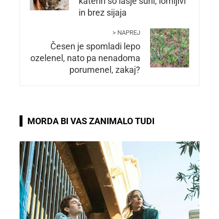
katerih so lasje suhi, lomljivi
in brez sijaja
> NAPREJ
Česen je spomladi lepo
ozelenel, nato pa nenadoma
porumenel, zakaj?
MORDA BI VAS ZANIMALO TUDI