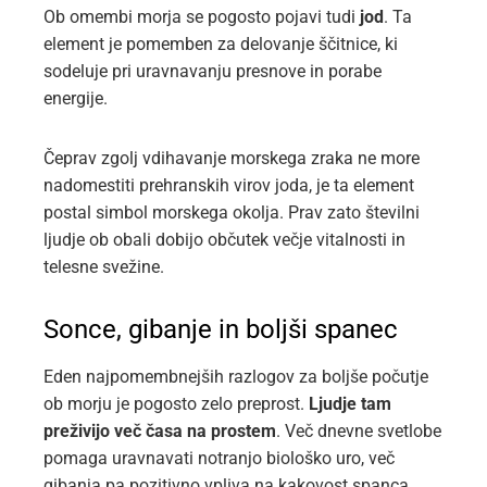
Ob omembi morja se pogosto pojavi tudi
jod
. Ta
element je pomemben za delovanje ščitnice, ki
sodeluje pri uravnavanju presnove in porabe
energije.
Čeprav zgolj vdihavanje morskega zraka ne more
nadomestiti prehranskih virov joda, je ta element
postal simbol morskega okolja. Prav zato številni
ljudje ob obali dobijo občutek večje vitalnosti in
telesne svežine.
Sonce, gibanje in boljši spanec
Eden najpomembnejših razlogov za boljše počutje
ob morju je pogosto zelo preprost.
Ljudje tam
preživijo več časa na prostem
. Več dnevne svetlobe
pomaga uravnavati notranjo biološko uro, več
gibanja pa pozitivno vpliva na kakovost spanca.