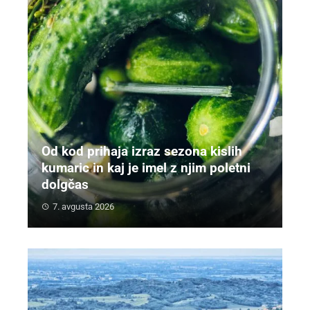
Od kod prihaja izraz sezona kislih
kumaric in kaj je imel z njim poletni
dolgčas
7. avgusta 2026