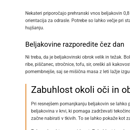
Nekateri priporočajo prehranski vnos beljakovin 0,
orientacija za odrasle. Potrebe so lahko večje pri sta
hujšanju.
Beljakovine razporedite čez dan
Ni treba, da je beljakovinski obrok velik in težak. Bol
ribe, piščanec, stročnice, tofu, sir, oreški ali kakovo
pomembnejše, saj se mišična masa z leti lažje izgu
Zabuhlost okoli oči in o
Pri resnejšem pomanjkanju beljakovin se lahko p
beljakovina v krvi, ki pomaga zadrževati tekočino
začne nabirati v tkivih. To se lahko pokaže kot za