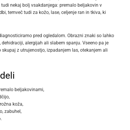
 tudi nekaj bolj vsakdanjega: premalo beljakovin v
 temveč tudi za kožo, lase, celjenje ran in tkiva, ki
diagnosticiramo pred ogledalom. Obrazni znaki so lahko
dehidraciji, alergijah ali slabem spanju. Vseeno pa je
skupaj z utrujenostjo, izpadanjem las, otekanjem ali
deli
premalo beljakovinami,
dčijo,
rožna koža,
o, zabuhel,
.