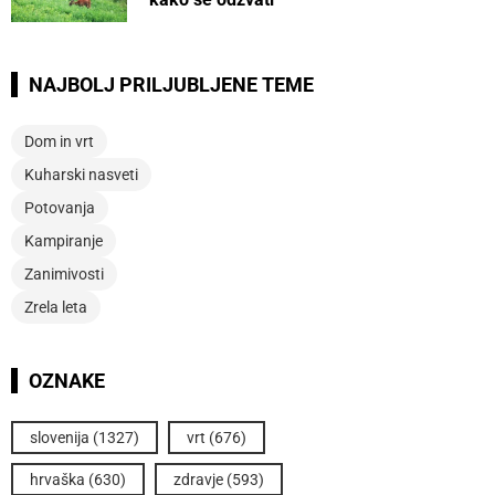
NAJBOLJ PRILJUBLJENE TEME
Dom in vrt
Kuharski nasveti
Potovanja
Kampiranje
Zanimivosti
Zrela leta
OZNAKE
slovenija
(1327)
vrt
(676)
hrvaška
(630)
zdravje
(593)