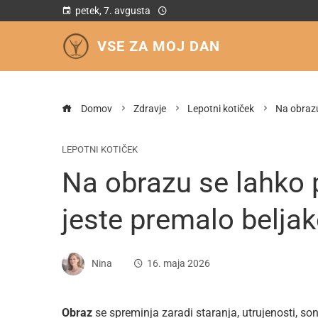
petek, 7. avgusta
VSE ZA MOJ DAN
Domov
Zdravje
Lepotni kotiček
Na obrazu
LEPOTNI KOTIČEK
Na obrazu se lahko 
jeste premalo beljak
Nina
16. maja 2026
Obraz
se spreminja zaradi staranja, utrujenosti, so