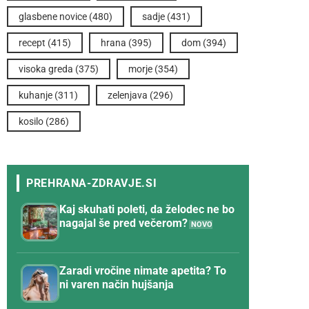
glasbene novice
(480)
sadje
(431)
recept
(415)
hrana
(395)
dom
(394)
visoka greda
(375)
morje
(354)
kuhanje
(311)
zelenjava
(296)
kosilo
(286)
Kaj skuhati poleti, da želodec ne bo
nagajal še pred večerom?
Zaradi vročine nimate apetita? To
ni varen način hujšanja