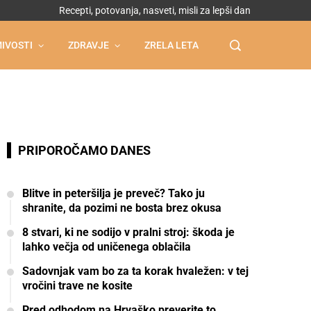
Recepti, potovanja, nasveti, misli za lepši dan
IVOSTI
ZDRAVJE
ZRELA LETA
PRIPOROČAMO DANES
Blitve in peteršilja je preveč? Tako ju
shranite, da pozimi ne bosta brez okusa
8 stvari, ki ne sodijo v pralni stroj: škoda je
lahko večja od uničenega oblačila
Sadovnjak vam bo za ta korak hvaležen: v tej
vročini trave ne kosite
Pred odhodom na Hrvaško preverite to