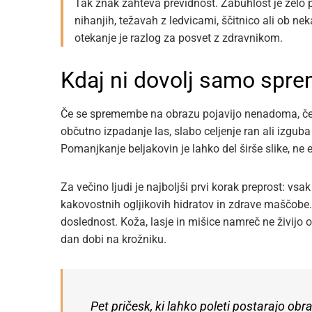
Tak znak zahteva previdnost. Zabuhlost je zelo 
nihanjih, težavah z ledvicami, ščitnico ali ob nek
otekanje je razlog za posvet z zdravnikom.
Kdaj ni dovolj samo sprem
Če se spremembe na obrazu pojavijo nenadoma, če j
občutno izpadanje las, slabo celjenje ran ali izguba
Pomanjkanje beljakovin je lahko del širše slike, ne 
Za večino ljudi je najboljši prvi korak preprost: vsa
kakovostnih ogljikovih hidratov in zdrave maščobe. 
doslednost. Koža, lasje in mišice namreč ne živijo 
dan dobi na krožniku.
Pet pričesk, ki lahko poleti postarajo obra