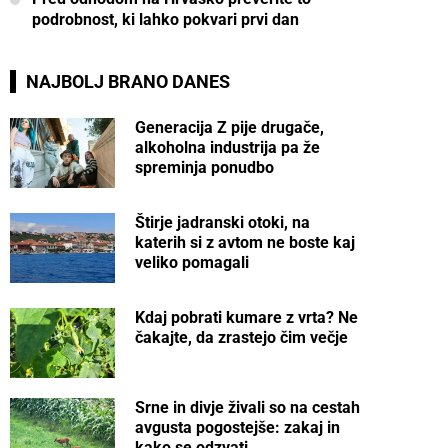
podrobnost, ki lahko pokvari prvi dan
NAJBOLJ BRANO DANES
Generacija Z pije drugače,
alkoholna industrija pa že
spreminja ponudbo
Štirje jadranski otoki, na
katerih si z avtom ne boste kaj
veliko pomagali
Kdaj pobrati kumare z vrta? Ne
čakajte, da zrastejo čim večje
Srne in divje živali so na cestah
avgusta pogostejše: zakaj in
kako se odzvati