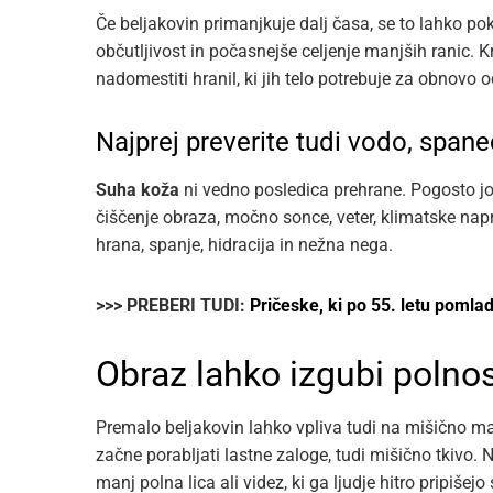
Če beljakovin primanjkuje dalj časa, se to lahko pok
občutljivost in počasnejše celjenje manjših ranic.
nadomestiti hranil, ki jih telo potrebuje za obnovo o
Najprej preverite tudi vodo, spane
Suha koža
ni vedno posledica prehrane. Pogosto jo
čiščenje obraza, močno sonce, veter, klimatske naprav
hrana, spanje, hidracija in nežna nega.
>>> PREBERI TUDI:
Pričeske, ki po 55. letu pomla
Obraz lahko izgubi polno
Premalo beljakovin lahko vpliva tudi na mišično mas
začne porabljati lastne zaloge, tudi mišično tkivo. N
manj polna lica ali videz, ki ga ljudje hitro pripišejo