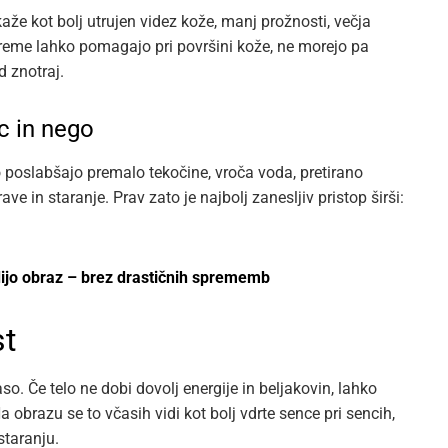
aže kot bolj utrujen videz kože, manj prožnosti, večja
 Kreme lahko pomagajo pri površini kože, ne morejo pa
d znotraj.
c in nego
 poslabšajo premalo tekočine, vroča voda, pretirano
e in staranje. Prav zato je najbolj zanesljiv pristop širši:
dijo obraz – brez drastičnih sprememb
st
o. Če telo ne dobi dovolj energije in beljakovin, lahko
a obrazu se to včasih vidi kot bolj vdrte sence pri sencih,
 staranju.