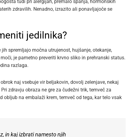
pogosta tudi pri alergijah, premalo spanja, hormonskih
aterih zdravilih. Nenadno, izrazito ali ponavljajoče se
eniti jedilnika?
ih spremljajo močna utrujenost, hujšanje, otekanje,
 moči, je pametno preveriti krvno sliko in prehranski status.
edina razlaga.
k obrok naj vsebuje vir beljakovin, dovolj zelenjave, nekaj
Pri zdravju obraza ne gre za čudežni trik, temveč za
od obljub na embalaži krem, temveč od tega, kar telo vsak
z, in kaj izbrati namesto njih