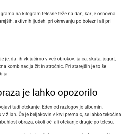
8 grama na kilogram telesne teže na dan, kar je osnovna
rejših, aktivnih ljudeh, pri okrevanju po bolezni ali pri
je je, da jih vključimo v več obrokov: jajca, skuta, jogurt,
stna kombinacija žit in stročnic. Pri starejših je to še
blja.
braza je lahko opozorilo
ojavi tudi otekanje. Eden od razlogov je albumin,
 v žilah. Če je beljakovin v krvi premalo, se lahko tekočina
buhlost obraza, okoli oči ali otekanje drugje po telesu.