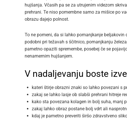
hujšanja. Včasih pa se za utrujenim videzom skriva
prehrani. Te niso pomembne samo za mišice po vadbi,
obrazu dajejo polnost.
To ne pomeni, da si lahko pomanjkanje beljakovin 
podobni pri težavah s ščitnico, pomanjkanju železa, 
pametno opaziti spremembe, posebej če se pojavijo 
nenamernim hujšanjem.
V nadaljevanju boste izve
kateri štirje obrazni znaki so lahko povezani s 
zakaj se lahko lasje ob slabši prehrani hitreje re
kako sta povezana kolagen in bolj suha, manj p
zakaj lahko obraz postane bolj vdrt ali nasprotn
kdaj je pametno preveriti širšo zdravstveno sliko