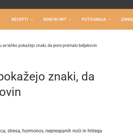
RECEPTI
DOM IN VRT
POTOVANJA
ZANIM
 se lahko pokažejo znaki, da jeste premalo beljakovin
pokažejo znaki, da
ovin
nca, stresa, hormonov, neprespanih noči in hitrega