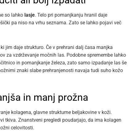
iti ali bolj izpadati
ne so lahko
lasje
. Telo pri pomanjkanju hranil daje
ički pa niso na vrhu seznama. Zato se lahko pojavi več
 ki jim daje strukturo. Če v prehrani dalj časa manjka
nikov za vzdrževanje močnih las. Podobne spremembe lahko
 ščitnico in pomanjkanje železa, zato samo izpadanje las še
ožnimi znaki slabe prehranjenosti navaja tudi suho kožo
tanjša in manj prožna
je kolagena, glavne strukturne beljakovine v koži.
ovi tkiva. Znanstveni pregledi poudarjajo, da ima kolagen
ožni celovitosti.