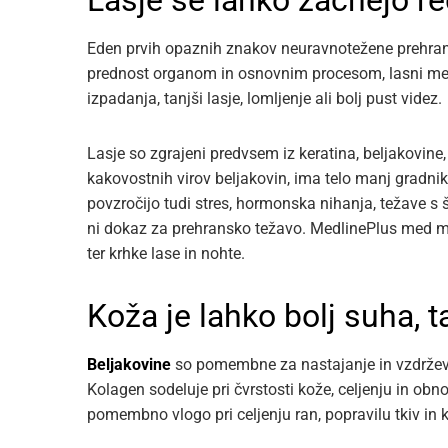
Lasje se lahko začnejo redč
Eden prvih opaznih znakov neuravnotežene prehra
prednost organom in osnovnim procesom, lasni meš
izpadanja, tanjši lasje, lomljenje ali bolj pust videz.
Lasje so zgrajeni predvsem iz keratina, beljakovine,
kakovostnih virov beljakovin, ima telo manj grad
povzročijo tudi stres, hormonska nihanja, težave s
ni dokaz za prehransko težavo. MedlinePlus med m
ter krhke lase in nohte.
Koža je lahko bolj suha, 
Beljakovine
so pomembne za nastajanje in vzdrževan
Kolagen sodeluje pri čvrstosti kože, celjenju in obn
pomembno vlogo pri celjenju ran, popravilu tkiv in k