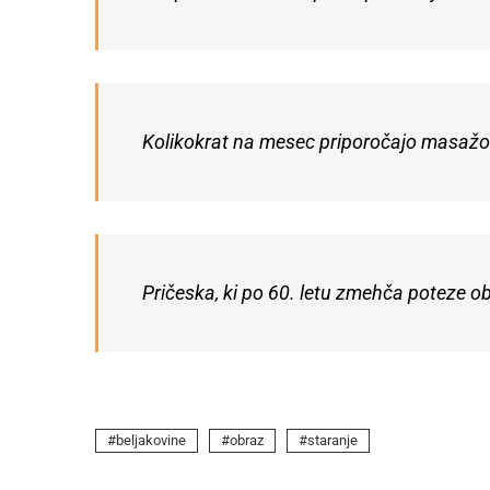
Kolikokrat na mesec priporočajo masažo ob
Pričeska, ki po 60. letu zmehča poteze ob
beljakovine
obraz
staranje