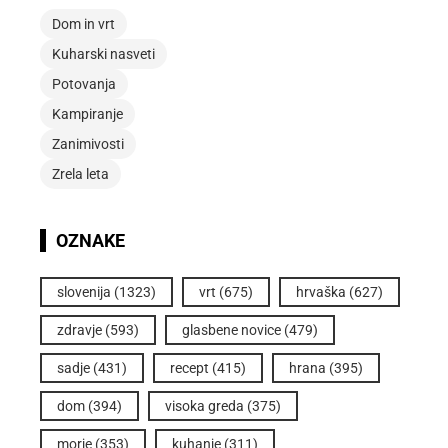
Dom in vrt
Kuharski nasveti
Potovanja
Kampiranje
Zanimivosti
Zrela leta
OZNAKE
slovenija
(1323)
vrt
(675)
hrvaška
(627)
zdravje
(593)
glasbene novice
(479)
sadje
(431)
recept
(415)
hrana
(395)
dom
(394)
visoka greda
(375)
morje
(353)
kuhanje
(311)