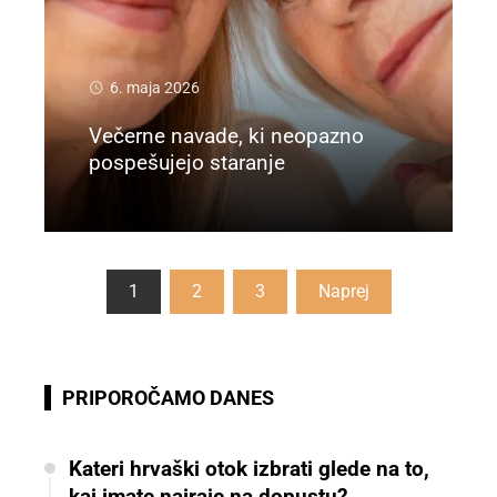
6. maja 2026
Večerne navade, ki neopazno
pospešujejo staranje
Preberi več
Številčenje
1
2
3
Naprej
prispevkov
PRIPOROČAMO DANES
Kateri hrvaški otok izbrati glede na to,
kaj imate najraje na dopustu?