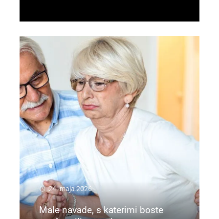
Preberi več
24. maja 2026
Male navade, s katerimi boste