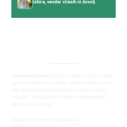
izbira, vendar včasih ni dovolj
Vse za moj dan
je blog, kjer najdete recepte, ideje
za izlete, nasvete za zdravje, osebno rast in prosti
čas. Na enem mestu so zbrane vsebine za boljši
vsakdan – od kulinaričnih navdihov do praktičnih
nasvetov za življenje.
Želite objaviti novico? Pošljite na
info@vsezamojdan.si
.