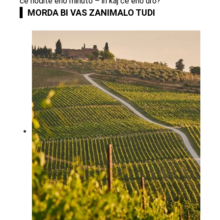
če hodite eno minuto – in kaj če eno uro?
MORDA BI VAS ZANIMALO TUDI