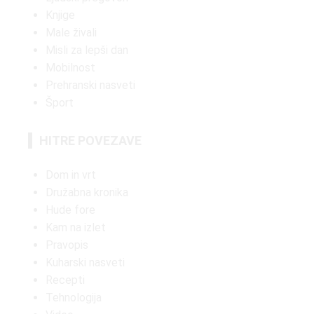
Knjige
Male živali
Misli za lepši dan
Mobilnost
Prehranski nasveti
Šport
HITRE POVEZAVE
Dom in vrt
Družabna kronika
Hude fore
Kam na izlet
Pravopis
Kuharski nasveti
Recepti
Tehnologija