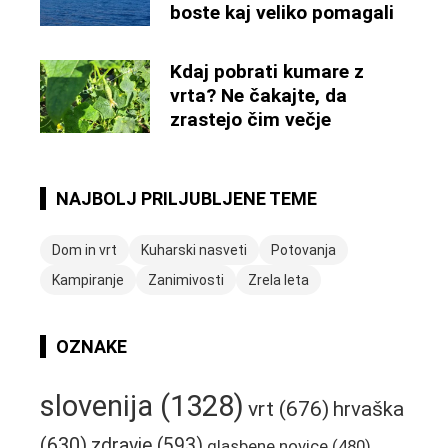
boste kaj veliko pomagali
Kdaj pobrati kumare z
vrta? Ne čakajte, da
zrastejo čim večje
NAJBOLJ PRILJUBLJENE TEME
Dom in vrt
Kuharski nasveti
Potovanja
Kampiranje
Zanimivosti
Zrela leta
OZNAKE
slovenija
(1328)
vrt
(676)
hrvaška
(630)
zdravje
(593)
glasbene novice
(480)