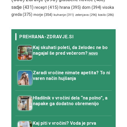
sadje
(431)
recept
(415)
hrana
(395)
dom
(394)
visoka
greda
(375)
morje
(354)
kuhanje
(311)
zelenjava
(296)
kosilo
(286)
Kaj skuhati poleti, da želodec ne bo
nagajal še pred večerom?
Zaradi vročine nimate apetita? To ni
varen način hujšanja
Hladilnik v vročini dela “na polno”, a
napake ga dodatno obremenijo
Kaj piti v vročini? Voda je prva