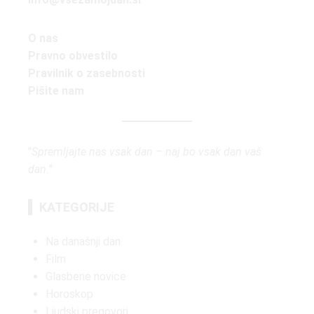
O nas
Pravno obvestilo
Pravilnik o zasebnosti
Pišite nam
"
Spremljajte nas vsak dan – naj bo vsak dan vaš
dan.
"
KATEGORIJE
Na današnji dan
Film
Glasbene novice
Horoskop
Ljudski pregovori