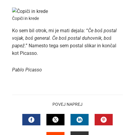
Čopiči in krede
Ko sem bil otrok, mi je mati dejala: “
Če boš postal
vojak, boš general. Če boš postal duhovnik, boš
papež
.” Namesto tega sem postal slikar in končal
kot Picasso.
Pablo Picasso
POVEJ NAPREJ
FACEBOOK
TWITTER
LINKEDIN
PINTEREST