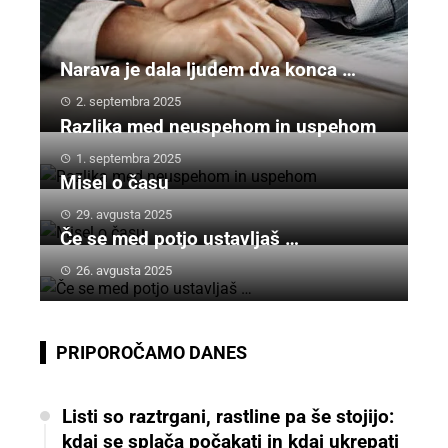
Narava je dala ljudem dva konca …
2. septembra 2025
Razlika med neuspehom in uspehom
1. septembra 2025
Misel o času
29. avgusta 2025
Če se med potjo ustavljaš …
26. avgusta 2025
PRIPOROČAMO DANES
Listi so raztrgani, rastline pa še stojijo:
kdaj se splača počakati in kdaj ukrepati