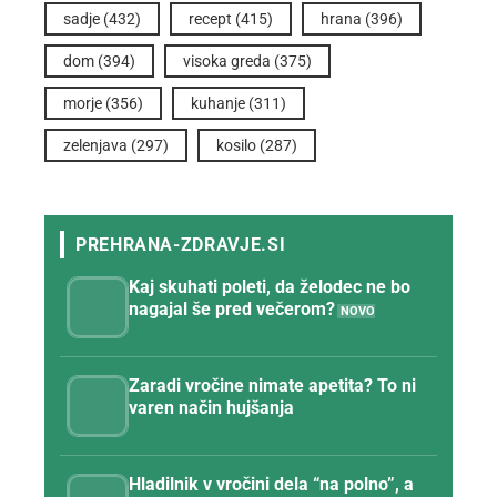
sadje
(432)
recept
(415)
hrana
(396)
dom
(394)
visoka greda
(375)
morje
(356)
kuhanje
(311)
zelenjava
(297)
kosilo
(287)
Kaj skuhati poleti, da želodec ne bo
nagajal še pred večerom?
Zaradi vročine nimate apetita? To ni
varen način hujšanja
Hladilnik v vročini dela “na polno”, a