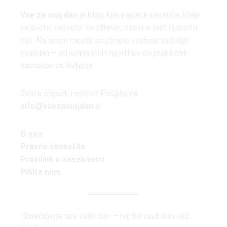
Vse za moj dan
je blog, kjer najdete recepte, ideje
za izlete, nasvete za zdravje, osebno rast in prosti
čas. Na enem mestu so zbrane vsebine za boljši
vsakdan – od kulinaričnih navdihov do praktičnih
nasvetov za življenje.
Želite objaviti novico? Pošljite na
info@vsezamojdan.si
.
O nas
Pravno obvestilo
Pravilnik o zasebnosti
Pišite nam
"
Spremljajte nas vsak dan – naj bo vsak dan vaš