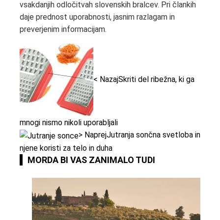
vsakdanjih odločitvah slovenskih bralcev. Pri člankih
daje prednost uporabnosti, jasnim razlagam in
preverjenim informacijam.
< Nazaj
Skriti del ribežna, ki ga
mnogi nismo nikoli uporabljali
> Naprej
Jutranja sončna svetloba in
njene koristi za telo in duha
MORDA BI VAS ZANIMALO TUDI