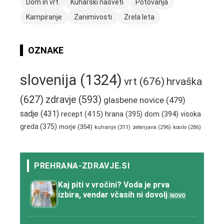
Dom in vrt
Kuharski nasveti
Potovanja
Kampiranje
Zanimivosti
Zrela leta
OZNAKE
slovenija
(1324)
vrt
(676)
hrvaška
(627)
zdravje
(593)
glasbene novice
(479)
sadje
(431)
recept
(415)
hrana
(395)
dom
(394)
visoka
greda
(375)
morje
(354)
kuhanje
(311)
zelenjava
(296)
kosilo
(286)
Kaj piti v vročini? Voda je prva
izbira, vendar včasih ni dovolj