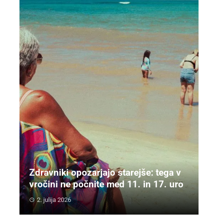
Zdravniki opozarjajo starejše: tega v
vročini ne počnite med 11. in 17. uro
2. julija 2026