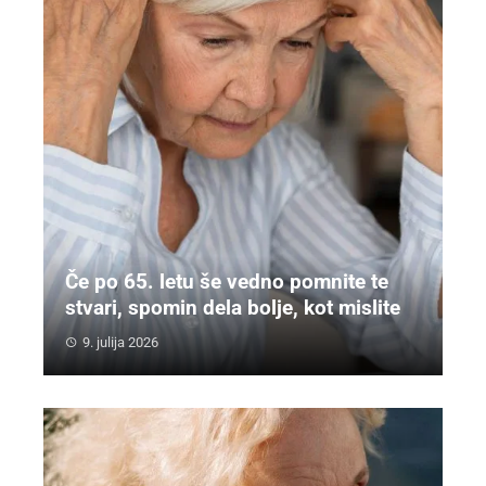
Če po 65. letu še vedno pomnite te
stvari, spomin dela bolje, kot mislite
9. julija 2026