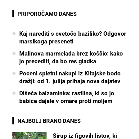
PRIPOROČAMO DANES
Kaj narediti s cvetočo baziliko? Odgovor
marsikoga preseneti
Malinova marmelada brez koščic: kako
jo precediti, da bo res gladka
Poceni spletni nakupi iz Kitajske bodo
dražji: od 1. julija prihaja nova dajatev
Dišeča balzaminka: rastlina, ki so jo
babice dajale v omare proti moljem
NAJBOLJ BRANO DANES
Sirup iz figovih listov, ki