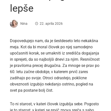
lepše
Nina
22. aprila 2026
Dopovedujejo nam, da je šestdeseto leto nekakšna
meja. Kot da bi moral človek po njej samodejno
upočasniti korak, se umakniti iz središča dogajanja
in sprejeti, da so najboljši dnevi za njim. Resničnost
je praviloma precej drugačna. Za mnoge se prav po
60. letu začne obdobje, v katerem prvič zares
zadihajo po svoje. Otroci odrastejo, poklicne
obveznosti izgubijo nekdanjo ostrino, pogled na
svet pa postane bolj čist.
To ni starost, v kateri človek izgublja sebe. Pogosto
je to starost, v kateri se prvič znova sreča s sabo.