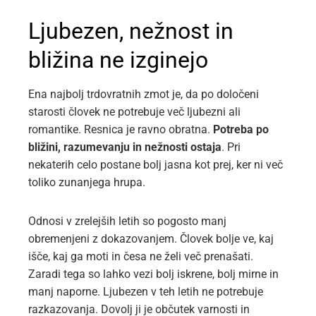
Ljubezen, nežnost in
bližina ne izginejo
Ena najbolj trdovratnih zmot je, da po določeni
starosti človek ne potrebuje več ljubezni ali
romantike. Resnica je ravno obratna.
Potreba po
bližini, razumevanju in nežnosti ostaja
. Pri
nekaterih celo postane bolj jasna kot prej, ker ni več
toliko zunanjega hrupa.
Odnosi v zrelejših letih so pogosto manj
obremenjeni z dokazovanjem. Človek bolje ve, kaj
išče, kaj ga moti in česa ne želi več prenašati.
Zaradi tega so lahko vezi bolj iskrene, bolj mirne in
manj naporne. Ljubezen v teh letih ne potrebuje
razkazovanja. Dovolj ji je občutek varnosti in