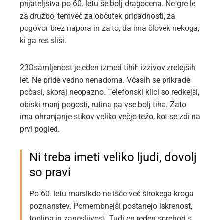
prijateljstva po 60. letu še bolj dragocena. Ne gre le
za družbo, temveč za občutek pripadnosti, za
pogovor brez napora in za to, da ima človek nekoga,
ki ga res sliši.
23Osamljenost je eden izmed tihih izzivov zrelejših
let. Ne pride vedno nenadoma. Včasih se prikrade
počasi, skoraj neopazno. Telefonski klici so redkejši,
obiski manj pogosti, rutina pa vse bolj tiha. Zato
ima ohranjanje stikov veliko večjo težo, kot se zdi na
prvi pogled.
Ni treba imeti veliko ljudi, dovolj
so pravi
Po 60. letu marsikdo ne išče več širokega kroga
poznanstev. Pomembnejši postanejo iskrenost,
toplina in zanesljivost. Tudi en reden sprehod s