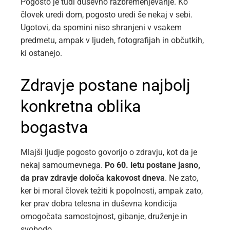
Pogosto je tudi duševno razbremenjevanje. Ko
človek uredi dom, pogosto uredi še nekaj v sebi.
Ugotovi, da spomini niso shranjeni v vsakem
predmetu, ampak v ljudeh, fotografijah in občutkih,
ki ostanejo.
Zdravje postane najbolj
konkretna oblika
bogastva
Mlajši ljudje pogosto govorijo o zdravju, kot da je
nekaj samoumevnega.
Po 60. letu postane jasno,
da prav zdravje določa kakovost dneva
. Ne zato,
ker bi moral človek težiti k popolnosti, ampak zato,
ker prav dobra telesna in duševna kondicija
omogočata samostojnost, gibanje, druženje in
svobodo.