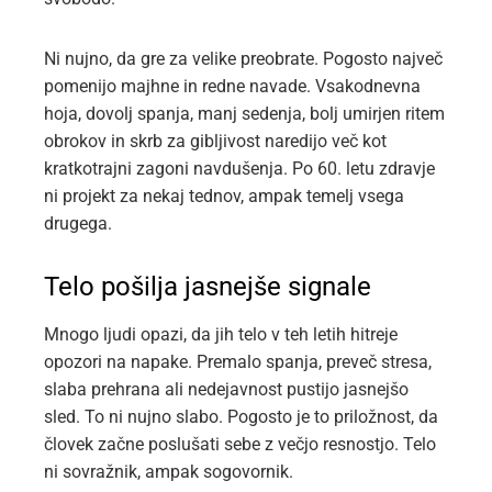
Ni nujno, da gre za velike preobrate. Pogosto največ
pomenijo majhne in redne navade. Vsakodnevna
hoja, dovolj spanja, manj sedenja, bolj umirjen ritem
obrokov in skrb za gibljivost naredijo več kot
kratkotrajni zagoni navdušenja. Po 60. letu zdravje
ni projekt za nekaj tednov, ampak temelj vsega
drugega.
Telo pošilja jasnejše signale
Mnogo ljudi opazi, da jih telo v teh letih hitreje
opozori na napake. Premalo spanja, preveč stresa,
slaba prehrana ali nedejavnost pustijo jasnejšo
sled. To ni nujno slabo. Pogosto je to priložnost, da
človek začne poslušati sebe z večjo resnostjo. Telo
ni sovražnik, ampak sogovornik.