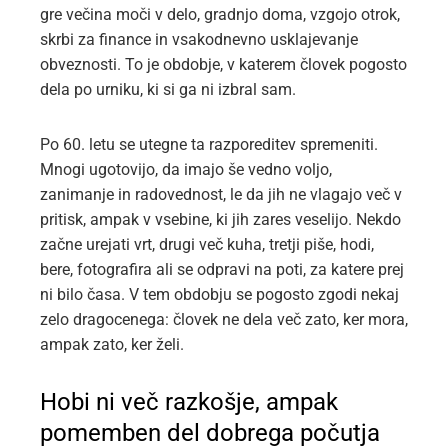
gre večina moči v delo, gradnjo doma, vzgojo otrok,
skrbi za finance in vsakodnevno usklajevanje
obveznosti. To je obdobje, v katerem človek pogosto
dela po urniku, ki si ga ni izbral sam.
Po 60. letu se utegne ta razporeditev spremeniti.
Mnogi ugotovijo, da imajo še vedno voljo,
zanimanje in radovednost, le da jih ne vlagajo več v
pritisk, ampak v vsebine, ki jih zares veselijo. Nekdo
začne urejati vrt, drugi več kuha, tretji piše, hodi,
bere, fotografira ali se odpravi na poti, za katere prej
ni bilo časa. V tem obdobju se pogosto zgodi nekaj
zelo dragocenega: človek ne dela več zato, ker mora,
ampak zato, ker želi.
Hobi ni več razkošje, ampak
pomemben del dobrega počutja