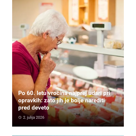
Po 60. letu vročina najprej udari pri
opravkih: zato jih je bolje narediti
pred deveto
2. julija 2026