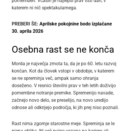
pomemben. Včasih je najlepši prav tisti dan, v
katerem ni nič spektakularnega.
PREBERI ŠE:
Aprilske pokojnine bodo izplačane
30. aprila 2026
Osebna rast se ne konča
Morda je največja zmota ta, da je po 60. letu razvoj
končan. Kot da človek vstopi v obdobje, v katerem
se ne spreminja več, ampak samo ohranja
doseženo. V resnici številni prav v teh letih doživijo
pomembne notranje premike. Spremenijo navade,
začnejo novo delo, se preselijo, na novo uredijo
odnose ali odkrijejo področja, ki jih prej niso poznali.
Rast nima zgornje starostne meje. Spreminja se le
njena oblika. Ni več nujno vezana na kariero ali