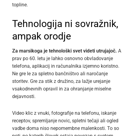
topline.
Tehnologija ni sovražnik,
ampak orodje
Za marsikoga je tehnološki svet videti utrujajoč.
A
prav po 60. letu je lahko osnovno obvladovanje
telefona, aplikacij in računalnika izjemno koristno.
Ne gre le za spletno bančništvo ali naročanje
storitev. Gre za stik z družino, za lažje urejanje
vsakodnevnih opravil in za ohranjanje miselne
dejavnosti.
Video klic z vnuki, fotografije na telefonu, iskanje
receptov, spremljanje novic, spletni tečaji ali ogled
vadbe doma niso nepomembne malenkosti. To so
poti, po katerih človek ostaja povezan s svetom.