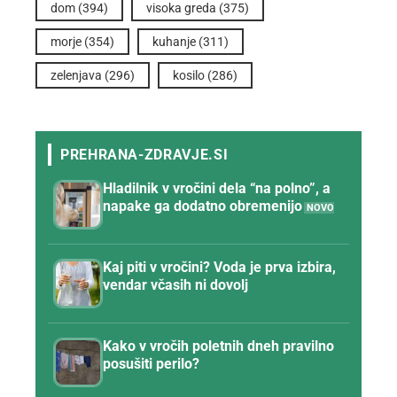
dom
(394)
visoka greda
(375)
morje
(354)
kuhanje
(311)
zelenjava
(296)
kosilo
(286)
Hladilnik v vročini dela “na polno”, a
napake ga dodatno obremenijo
Kaj piti v vročini? Voda je prva izbira,
vendar včasih ni dovolj
Kako v vročih poletnih dneh pravilno
posušiti perilo?