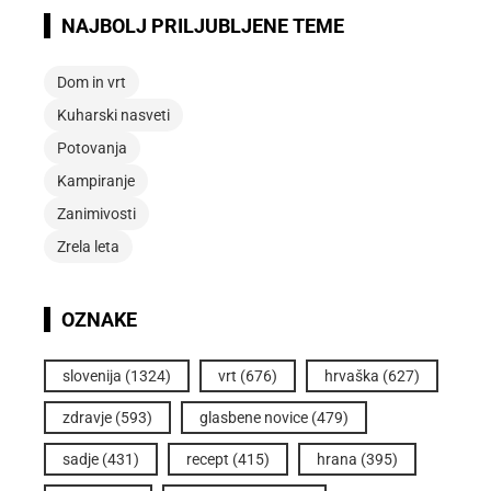
NAJBOLJ PRILJUBLJENE TEME
Dom in vrt
Kuharski nasveti
Potovanja
Kampiranje
Zanimivosti
Zrela leta
OZNAKE
slovenija
(1324)
vrt
(676)
hrvaška
(627)
zdravje
(593)
glasbene novice
(479)
sadje
(431)
recept
(415)
hrana
(395)