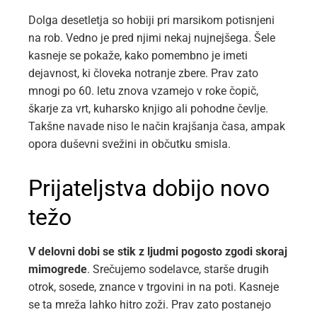
Dolga desetletja so hobiji pri marsikom potisnjeni
na rob. Vedno je pred njimi nekaj nujnejšega. Šele
kasneje se pokaže, kako pomembno je imeti
dejavnost, ki človeka notranje zbere. Prav zato
mnogi po 60. letu znova vzamejo v roke čopič,
škarje za vrt, kuharsko knjigo ali pohodne čevlje.
Takšne navade niso le način krajšanja časa, ampak
opora duševni svežini in občutku smisla.
Prijateljstva dobijo novo
težo
V delovni dobi se stik z ljudmi pogosto zgodi skoraj
mimogrede
. Srečujemo sodelavce, starše drugih
otrok, sosede, znance v trgovini in na poti. Kasneje
se ta mreža lahko hitro zoži. Prav zato postanejo