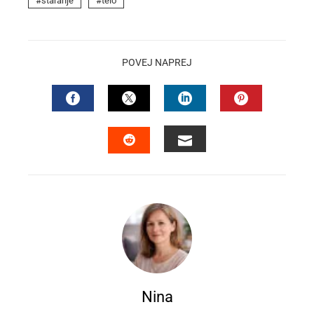
staranje
telo
POVEJ NAPREJ
FACEBOOK
TWITTER
LINKEDIN
PINTEREST
EMAIL
STUMBLEUPON
Nina