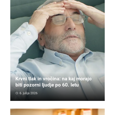
Krvni tlak in vročina: na kaj morajo
biti pozorni ljudje po 60. letu
6. julija 2026