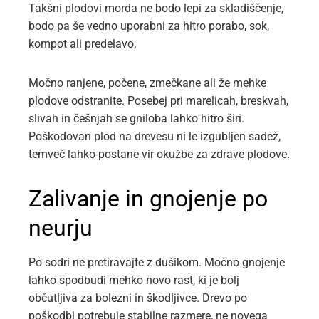
Takšni plodovi morda ne bodo lepi za skladiščenje,
bodo pa še vedno uporabni za hitro porabo, sok,
kompot ali predelavo.
Močno ranjene, počene, zmečkane ali že mehke
plodove odstranite. Posebej pri marelicah, breskvah,
slivah in češnjah se gniloba lahko hitro širi.
Poškodovan plod na drevesu ni le izgubljen sadež,
temveč lahko postane vir okužbe za zdrave plodove.
Zalivanje in gnojenje po
neurju
Po sodri ne pretiravajte z dušikom. Močno gnojenje
lahko spodbudi mehko novo rast, ki je bolj
občutljiva za bolezni in škodljivce. Drevo po
poškodbi potrebuje stabilne razmere, ne novega