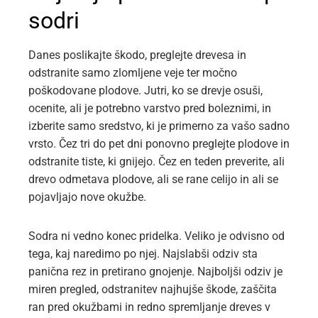
sodri
Danes poslikajte škodo, preglejte drevesa in
odstranite samo zlomljene veje ter močno
poškodovane plodove. Jutri, ko se drevje osuši,
ocenite, ali je potrebno varstvo pred boleznimi, in
izberite samo sredstvo, ki je primerno za vašo sadno
vrsto. Čez tri do pet dni ponovno preglejte plodove in
odstranite tiste, ki gnijejo. Čez en teden preverite, ali
drevo odmetava plodove, ali se rane celijo in ali se
pojavljajo nove okužbe.
Sodra ni vedno konec pridelka. Veliko je odvisno od
tega, kaj naredimo po njej. Najslabši odziv sta
panična rez in pretirano gnojenje. Najboljši odziv je
miren pregled, odstranitev najhujše škode, zaščita
ran pred okužbami in redno spremljanje dreves v