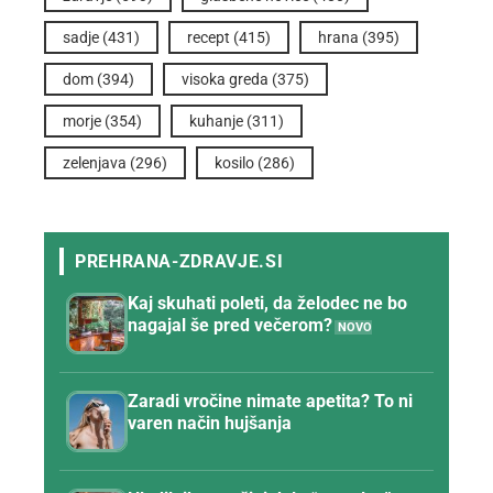
sadje
(431)
recept
(415)
hrana
(395)
dom
(394)
visoka greda
(375)
morje
(354)
kuhanje
(311)
zelenjava
(296)
kosilo
(286)
Kaj skuhati poleti, da želodec ne bo
nagajal še pred večerom?
Zaradi vročine nimate apetita? To ni
varen način hujšanja