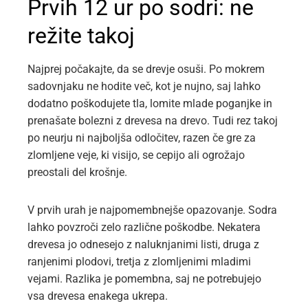
Prvih 12 ur po sodri: ne
režite takoj
Najprej počakajte, da se drevje osuši. Po mokrem
sadovnjaku ne hodite več, kot je nujno, saj lahko
dodatno poškodujete tla, lomite mlade poganjke in
prenašate bolezni z drevesa na drevo. Tudi rez takoj
po neurju ni najboljša odločitev, razen če gre za
zlomljene veje, ki visijo, se cepijo ali ogrožajo
preostali del krošnje.
V prvih urah je najpomembnejše opazovanje. Sodra
lahko povzroči zelo različne poškodbe. Nekatera
drevesa jo odnesejo z naluknjanimi listi, druga z
ranjenimi plodovi, tretja z zlomljenimi mladimi
vejami. Razlika je pomembna, saj ne potrebujejo
vsa drevesa enakega ukrepa.