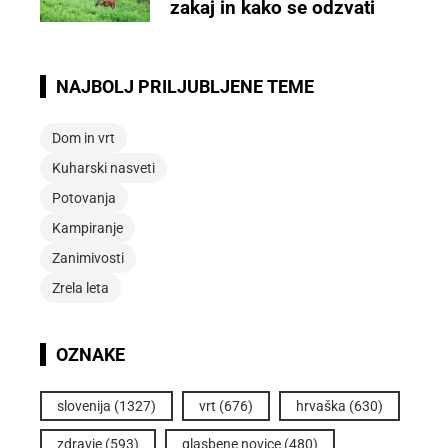
zakaj in kako se odzvati
NAJBOLJ PRILJUBLJENE TEME
Dom in vrt
Kuharski nasveti
Potovanja
Kampiranje
Zanimivosti
Zrela leta
OZNAKE
slovenija
(1327)
vrt
(676)
hrvaška
(630)
zdravje
(593)
glasbene novice
(480)