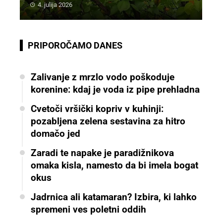
4. julija 2026
PRIPOROČAMO DANES
Zalivanje z mrzlo vodo poškoduje
korenine: kdaj je voda iz pipe prehladna
Cvetoči vršički kopriv v kuhinji:
pozabljena zelena sestavina za hitro
domačo jed
Zaradi te napake je paradižnikova
omaka kisla, namesto da bi imela bogat
okus
Jadrnica ali katamaran? Izbira, ki lahko
spremeni ves poletni oddih