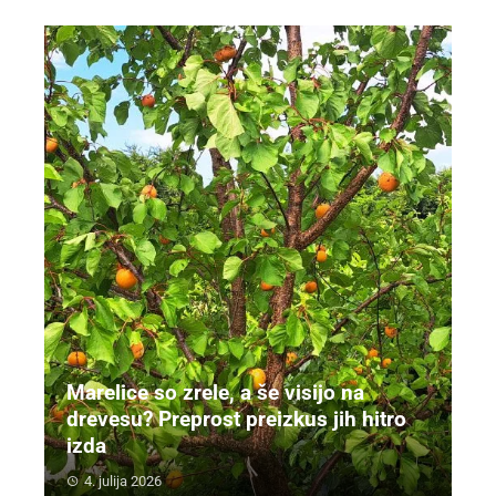
Marelice so zrele, a še visijo na
drevesu? Preprost preizkus jih hitro
izda
4. julija 2026