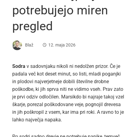
potrebujejo miren
pregled
Blaž
12. maja 2026
Sodra
v sadovnjaku nikoli ni nedolžen prizor. Če je
padala več kot deset minut, so listi, mladi poganjki
in plodovi najverjetneje dobili številne drobne
poškodbe, ki jih sprva niti ne vidimo vseh. Prav zato
je prvi odziv odločilen. Marsikdo bi najraje takoj vzel
škarje, porezal poškodovane veje, pognojil drevesa
in jih poškropil z vsem, kar ima pri roki. A ravno to je
lahko največja napaka.
Po sodri sadno drevje ne potrebuje panike, temveč