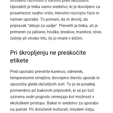
smiselno razmisliti o varstvu pred okužbami.
Uporabiti je treba samo sredstvo, ki je dovoljeno za
posamezno sadno vrsto, trenutno razvojno fazo in
namen uporabe. To pomeni, da ni dovolj, da
pripravek “deluje za sadje”. Preveriti je treba, ali je
primeren za jablane, hruške, breskve, marelice, slive,
češnje ali vinsko trto, če jo imate v bližini.
Pri škropljenju ne preskočite
etikete
Pred uporabo preverite karenco, odmerek,
temperaturne omejitve, dovoljeno število uporab in
opozorila glede občutljivih sort. To je še posebej
pomembno pri bakrovih pripravkih, ki se po toči
oziroma sodri pogosto omenjajo kot možnost v
ekološkem pristopu. Baker ni sredstvo za uporabo
na pamet. Pri določenih kulturah, mladem listju,