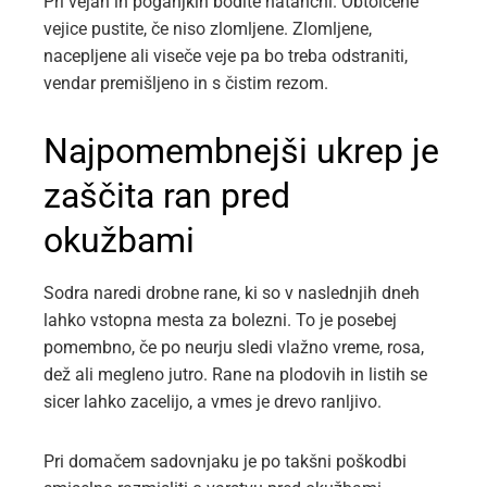
Pri vejah in poganjkih bodite natančni. Obtolčene
vejice pustite, če niso zlomljene. Zlomljene,
nacepljene ali viseče veje pa bo treba odstraniti,
vendar premišljeno in s čistim rezom.
Najpomembnejši ukrep je
zaščita ran pred
okužbami
Sodra naredi drobne rane, ki so v naslednjih dneh
lahko vstopna mesta za bolezni. To je posebej
pomembno, če po neurju sledi vlažno vreme, rosa,
dež ali megleno jutro. Rane na plodovih in listih se
sicer lahko zacelijo, a vmes je drevo ranljivo.
Pri domačem sadovnjaku je po takšni poškodbi