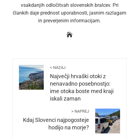
vsakdanjih odločitvah slovenskih bralcev. Pri
člankih daje prednost uporabnosti, jasnim razlagam
in preverjenim informacijam.
< NAZAJ
Največji hrvaški otoki z
nenavadno posebnostjo:
ime otoka boste med kraji
iskali zaman
> NAPREJ
Kdaj Slovenci najpogosteje
hodijo na morje?