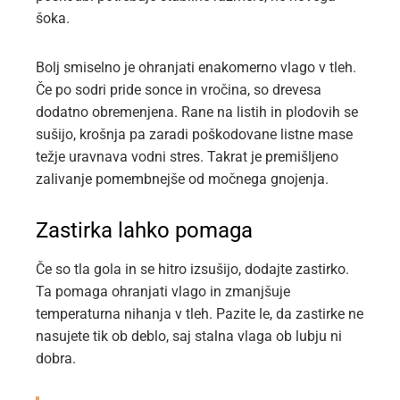
šoka.
Bolj smiselno je ohranjati enakomerno vlago v tleh.
Če po sodri pride sonce in vročina, so drevesa
dodatno obremenjena. Rane na listih in plodovih se
sušijo, krošnja pa zaradi poškodovane listne mase
težje uravnava vodni stres. Takrat je premišljeno
zalivanje pomembnejše od močnega gnojenja.
Zastirka lahko pomaga
Če so tla gola in se hitro izsušijo, dodajte zastirko.
Ta pomaga ohranjati vlago in zmanjšuje
temperaturna nihanja v tleh. Pazite le, da zastirke ne
nasujete tik ob deblo, saj stalna vlaga ob lubju ni
dobra.