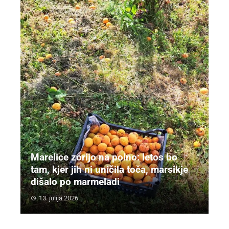
Marelice zorijo na polno: letos bo
tam, kjer jih ni uničila toča, marsikje
dišalo po marmeladi
13. julija 2026