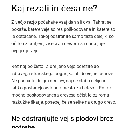
Kaj rezati in česa ne?
Z večjo rezjo počakajte vsaj dan ali dva. Takrat se
pokaže, katere veje so res poškodovane in katere so
le obtolčene. Takoj odstranite samo tiste dele, ki so
očitno zlomljeni, viseči ali nevarni za nadaljnje
cepljenje veje.
Rez naj bo čista. Zlomljeno vejo odrežite do
zdravega stranskega poganjka ali do vejne osnove.
Ne puščajte dolgih štrcljev, saj se slabo celijo in
lahko postanejo vstopno mesto za bolezni. Po rezi
močno poškodovanega drevesa očistite oziroma
razkužite škarje, posebej če se selite na drugo drevo.
Ne odstranjujte vej s plodovi brez
potrebe