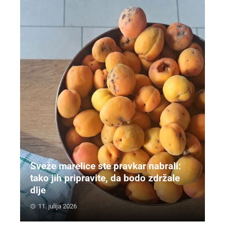
Sveže marelice ste pravkar nabrali:
tako jih pripravite, da bodo zdržale
dlje
11. julija 2026