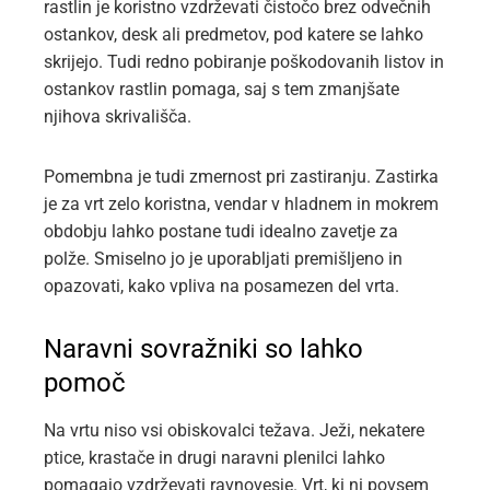
rastlin je koristno vzdrževati čistočo brez odvečnih
ostankov, desk ali predmetov, pod katere se lahko
skrijejo. Tudi redno pobiranje poškodovanih listov in
ostankov rastlin pomaga, saj s tem zmanjšate
njihova skrivališča.
Pomembna je tudi zmernost pri zastiranju. Zastirka
je za vrt zelo koristna, vendar v hladnem in mokrem
obdobju lahko postane tudi idealno zavetje za
polže. Smiselno jo je uporabljati premišljeno in
opazovati, kako vpliva na posamezen del vrta.
Naravni sovražniki so lahko
pomoč
Na vrtu niso vsi obiskovalci težava. Ježi, nekatere
ptice, krastače in drugi naravni plenilci lahko
pomagajo vzdrževati ravnovesje. Vrt, ki ni povsem