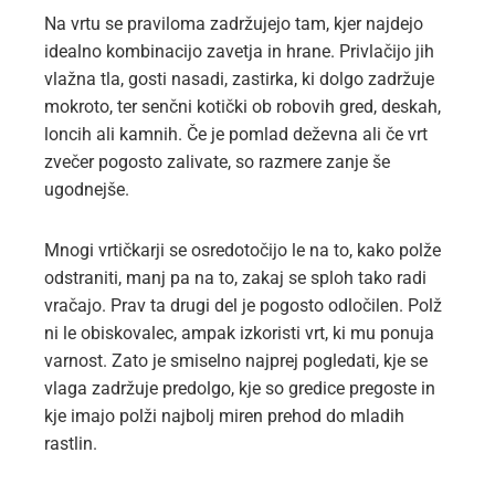
Na vrtu se praviloma zadržujejo tam, kjer najdejo
idealno kombinacijo zavetja in hrane. Privlačijo jih
vlažna tla, gosti nasadi, zastirka, ki dolgo zadržuje
mokroto, ter senčni kotički ob robovih gred, deskah,
loncih ali kamnih. Če je pomlad deževna ali če vrt
zvečer pogosto zalivate, so razmere zanje še
ugodnejše.
Mnogi vrtičkarji se osredotočijo le na to, kako polže
odstraniti, manj pa na to, zakaj se sploh tako radi
vračajo. Prav ta drugi del je pogosto odločilen. Polž
ni le obiskovalec, ampak izkoristi vrt, ki mu ponuja
varnost. Zato je smiselno najprej pogledati, kje se
vlaga zadržuje predolgo, kje so gredice pregoste in
kje imajo polži najbolj miren prehod do mladih
rastlin.