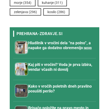
morje
(354)
kuhanje
(311)
zelenjava
(296)
kosilo
(286)
Hladilnik v vročini dela “na polno”, a
napake ga dodatno obremenijo
Kaj piti v vročini? Voda je prva izbira,
vendar včasih ni dovolj
Kako v vročih poletnih dneh pravilno
posušiti perilo?
Brisačo položite na pravo mesto in