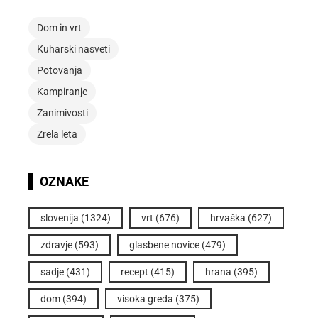
Dom in vrt
Kuharski nasveti
Potovanja
Kampiranje
Zanimivosti
Zrela leta
OZNAKE
slovenija
(1324)
vrt
(676)
hrvaška
(627)
zdravje
(593)
glasbene novice
(479)
sadje
(431)
recept
(415)
hrana
(395)
dom
(394)
visoka greda
(375)