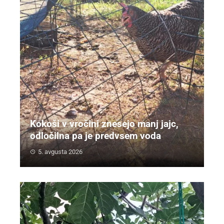
Kokoši v vročini znesejo manj jajc,
odločilna pa je predvsem voda
5. avgusta 2026