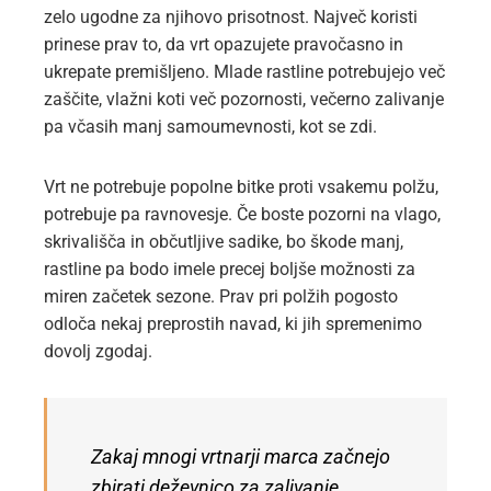
zelo ugodne za njihovo prisotnost. Največ koristi
prinese prav to, da vrt opazujete pravočasno in
ukrepate premišljeno. Mlade rastline potrebujejo več
zaščite, vlažni koti več pozornosti, večerno zalivanje
pa včasih manj samoumevnosti, kot se zdi.
Vrt ne potrebuje popolne bitke proti vsakemu polžu,
potrebuje pa ravnovesje. Če boste pozorni na vlago,
skrivališča in občutljive sadike, bo škode manj,
rastline pa bodo imele precej boljše možnosti za
miren začetek sezone. Prav pri polžih pogosto
odloča nekaj preprostih navad, ki jih spremenimo
dovolj zgodaj.
Zakaj mnogi vrtnarji marca začnejo
zbirati deževnico za zalivanje