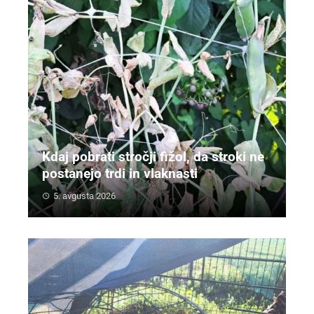
Kdaj pobrati stročji fižol, da stroki ne
postanejo trdi in vlaknasti
5. avgusta 2026