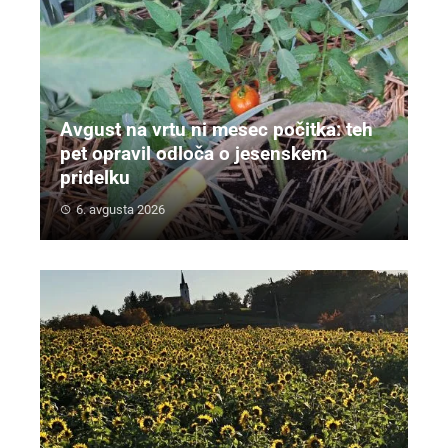
Avgust na vrtu ni mesec počitka: teh
pet opravil odloča o jesenskem
pridelku
6. avgusta 2026