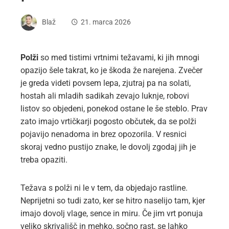
Blaž
21. marca 2026
Polži
so med tistimi vrtnimi težavami, ki jih mnogi
opazijo šele takrat, ko je škoda že narejena. Zvečer
je greda videti povsem lepa, zjutraj pa na solati,
hostah ali mladih sadikah zevajo luknje, robovi
listov so objedeni, ponekod ostane le še steblo. Prav
zato imajo vrtičkarji pogosto občutek, da se polži
pojavijo nenadoma in brez opozorila. V resnici
skoraj vedno pustijo znake, le dovolj zgodaj jih je
treba opaziti.
Težava s polži ni le v tem, da objedajo rastline.
Neprijetni so tudi zato, ker se hitro naselijo tam, kjer
imajo dovolj vlage, sence in miru. Če jim vrt ponuja
veliko skrivališč in mehko, sočno rast, se lahko