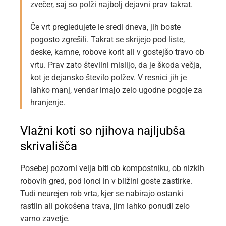
zvečer, saj so polži najbolj dejavni prav takrat.
Če vrt pregledujete le sredi dneva, jih boste
pogosto zgrešili. Takrat se skrijejo pod liste,
deske, kamne, robove korit ali v gostejšo travo ob
vrtu. Prav zato številni mislijo, da je škoda večja,
kot je dejansko število polžev. V resnici jih je
lahko manj, vendar imajo zelo ugodne pogoje za
hranjenje.
Vlažni koti so njihova najljubša
skrivališča
Posebej pozorni velja biti ob kompostniku, ob nizkih
robovih gred, pod lonci in v bližini goste zastirke.
Tudi neurejen rob vrta, kjer se nabirajo ostanki
rastlin ali pokošena trava, jim lahko ponudi zelo
varno zavetje.