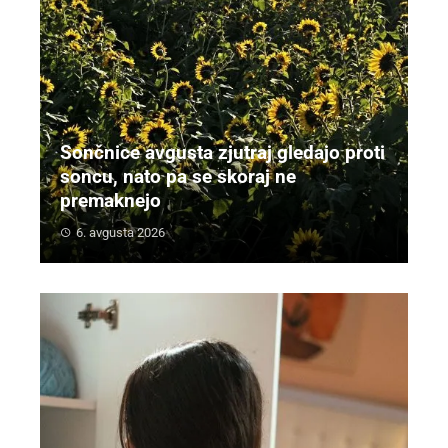
Sončnice avgusta zjutraj gledajo proti
soncu, nato pa se skoraj ne
premaknejo
6. avgusta 2026