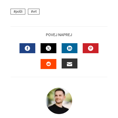
polži
vrt
POVEJ NAPREJ
FACEBOOK
TWITTER
LINKEDIN
PINTEREST
EMAIL
STUMBLEUPON