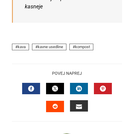
kasneje
kava
kavne usedline
kompost
POVEJ NAPREJ
FACEBOOK
TWITTER
LINKEDIN
PINTEREST
EMAIL
STUMBLEUPON