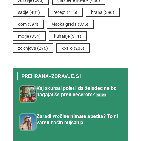
zdravje
(593)
glasbene novice
(480)
sadje
(431)
recept
(415)
hrana
(396)
dom
(394)
visoka greda
(375)
morje
(354)
kuhanje
(311)
zelenjava
(296)
kosilo
(286)
Kaj skuhati poleti, da želodec ne bo
nagajal še pred večerom?
Zaradi vročine nimate apetita? To ni
varen način hujšanja