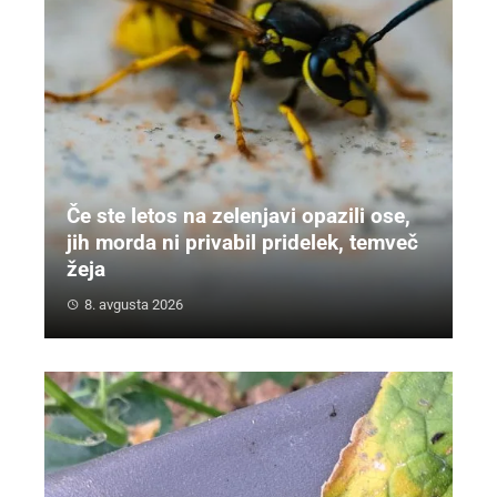
Če ste letos na zelenjavi opazili ose,
jih morda ni privabil pridelek, temveč
žeja
8. avgusta 2026