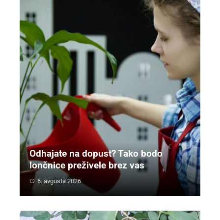
Odhajate na dopust? Tako bodo
lončnice preživele brez vas
6. avgusta 2026