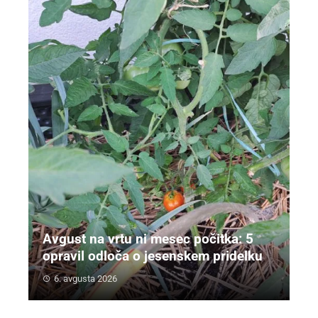
Avgust na vrtu ni mesec počitka: 5
opravil odloča o jesenskem pridelku
6. avgusta 2026