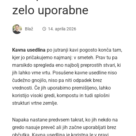
zelo uporabne
Blaž
14. aprila 2026
Kavna usedlina
po jutranji kavi pogosto konča tam,
kjer jo pričakujemo najmanj: v smeteh. Prav tu pa
marsikdo spregleda eno najbolj preprostih stvari, ki
jih lahko vrne vrtu. Posušene kavne usedline niso
čudežno gnojilo, niso pa niti odpadek brez
vrednosti. Če jih uporabimo premišljeno, lahko
koristijo visoki gredi, kompostu in tudi splošni
strukturi vrtne zemlje.
Napaka nastane predvsem takrat, ko jih nekdo na
gredo nasuje preveč ali jih začne uporabljati brez
občutka. Kavna usedlina je koristna le v pravi