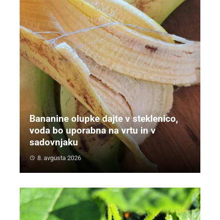
Bananine olupke dajte v steklenico,
voda bo uporabna na vrtu in v
sadovnjaku
8. avgusta 2026