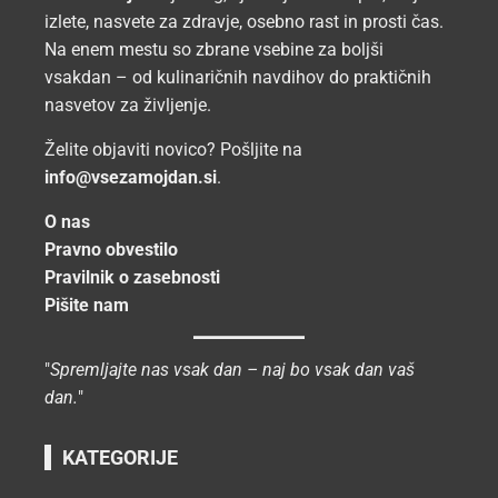
izlete, nasvete za zdravje, osebno rast in prosti čas.
Na enem mestu so zbrane vsebine za boljši
vsakdan – od kulinaričnih navdihov do praktičnih
nasvetov za življenje.
Želite objaviti novico? Pošljite na
info@vsezamojdan.si
.
O nas
Pravno obvestilo
Pravilnik o zasebnosti
Pišite nam
"
Spremljajte nas vsak dan – naj bo vsak dan vaš
dan.
"
KATEGORIJE