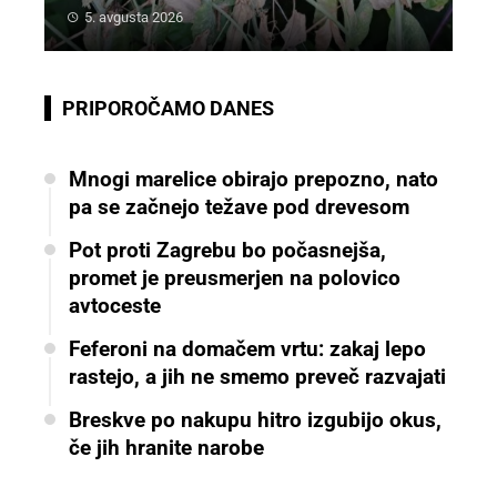
5. avgusta 2026
PRIPOROČAMO DANES
Mnogi marelice obirajo prepozno, nato
pa se začnejo težave pod drevesom
Pot proti Zagrebu bo počasnejša,
promet je preusmerjen na polovico
avtoceste
Feferoni na domačem vrtu: zakaj lepo
rastejo, a jih ne smemo preveč razvajati
Breskve po nakupu hitro izgubijo okus,
če jih hranite narobe