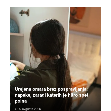
Urejena omara brez pospravljanja:
napake, zaradi katerih je hitro spet
polna
5. avgusta 2026