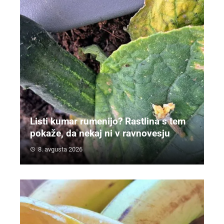
Listi kumar rumenijo? Rastlina s tem
pokaže, da nekaj ni v ravnovesju
8. avgusta 2026