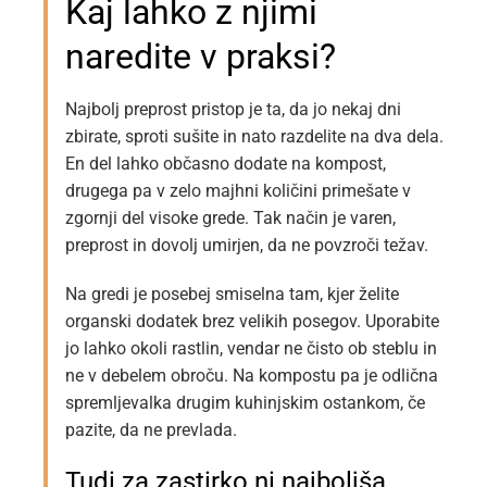
Kaj lahko z njimi
naredite v praksi?
Najbolj preprost pristop je ta, da jo nekaj dni
zbirate, sproti sušite in nato razdelite na dva dela.
En del lahko občasno dodate na kompost,
drugega pa v zelo majhni količini primešate v
zgornji del visoke grede. Tak način je varen,
preprost in dovolj umirjen, da ne povzroči težav.
Na gredi je posebej smiselna tam, kjer želite
organski dodatek brez velikih posegov. Uporabite
jo lahko okoli rastlin, vendar ne čisto ob steblu in
ne v debelem obroču. Na kompostu pa je odlična
spremljevalka drugim kuhinjskim ostankom, če
pazite, da ne prevlada.
Tudi za zastirko ni najboljša