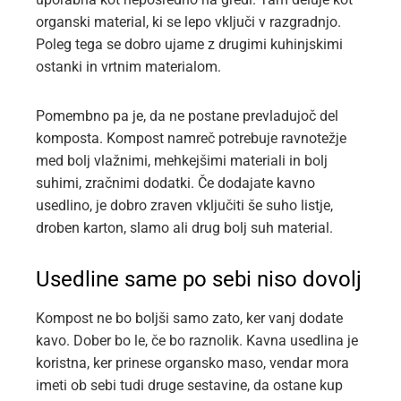
organski material, ki se lepo vključi v razgradnjo.
Poleg tega se dobro ujame z drugimi kuhinjskimi
ostanki in vrtnim materialom.
Pomembno pa je, da ne postane prevladujoč del
komposta. Kompost namreč potrebuje ravnotežje
med bolj vlažnimi, mehkejšimi materiali in bolj
suhimi, zračnimi dodatki. Če dodajate kavno
usedlino, je dobro zraven vključiti še suho listje,
droben karton, slamo ali drug bolj suh material.
Usedline same po sebi niso dovolj
Kompost ne bo boljši samo zato, ker vanj dodate
kavo. Dober bo le, če bo raznolik. Kavna usedlina je
koristna, ker prinese organsko maso, vendar mora
imeti ob sebi tudi druge sestavine, da ostane kup