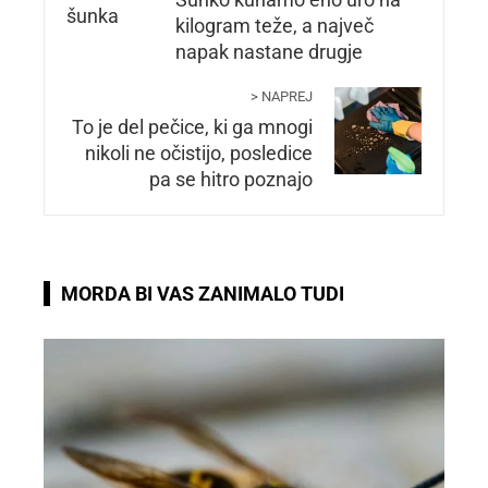
Šunko kuhamo eno uro na
kilogram teže, a največ
napak nastane drugje
> NAPREJ
To je del pečice, ki ga mnogi
nikoli ne očistijo, posledice
pa se hitro poznajo
MORDA BI VAS ZANIMALO TUDI