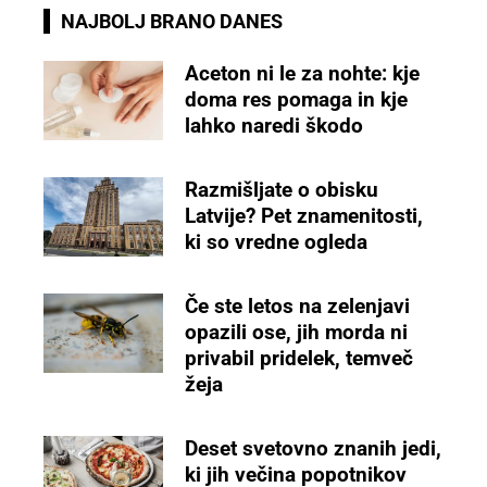
NAJBOLJ BRANO DANES
Aceton ni le za nohte: kje
doma res pomaga in kje
lahko naredi škodo
Razmišljate o obisku
Latvije? Pet znamenitosti,
ki so vredne ogleda
Če ste letos na zelenjavi
opazili ose, jih morda ni
privabil pridelek, temveč
žeja
Deset svetovno znanih jedi,
ki jih večina popotnikov