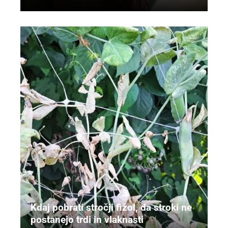
Kdaj pobrati stročji fižol, da stroki ne
postanejo trdi in vlaknasti