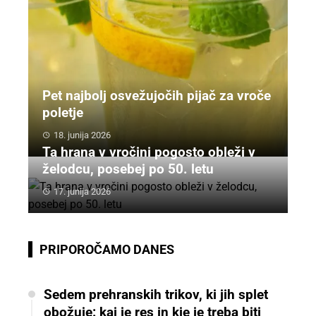
Pet najbolj osvežujočih pijač za vroče
poletje
18. junija 2026
Ta hrana v vročini pogosto obleži v
želodcu, posebej po 50. letu
17. junija 2026
PRIPOROČAMO DANES
Sedem prehranskih trikov, ki jih splet
obožuje: kaj je res in kje je treba biti