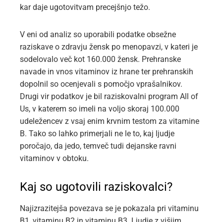
kar daje ugotovitvam precejšnjo težo.
V eni od analiz so uporabili podatke obsežne
raziskave o zdravju žensk po menopavzi, v kateri je
sodelovalo več kot 160.000 žensk. Prehranske
navade in vnos vitaminov iz hrane ter prehranskih
dopolnil so ocenjevali s pomočjo vprašalnikov.
Drugi vir podatkov je bil raziskovalni program All of
Us, v katerem so imeli na voljo skoraj 100.000
udeležencev z vsaj enim krvnim testom za vitamine
B. Tako so lahko primerjali ne le to, kaj ljudje
poročajo, da jedo, temveč tudi dejanske ravni
vitaminov v obtoku.
Kaj so ugotovili raziskovalci?
Najizrazitejša povezava se je pokazala pri vitaminu
B1, vitaminu B2 in vitaminu B3. Ljudje z višjim