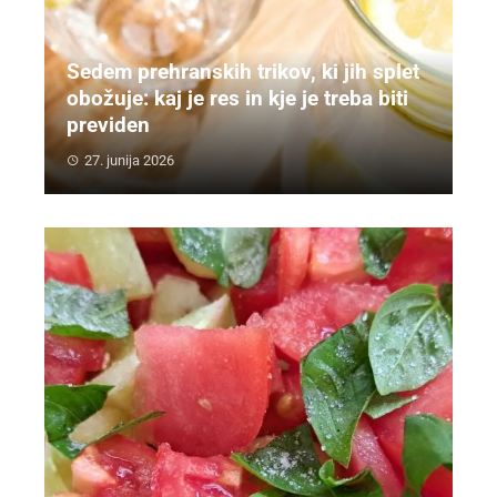
Sedem prehranskih trikov, ki jih splet
obožuje: kaj je res in kje je treba biti
previden
27. junija 2026