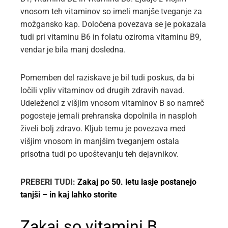
vnosom teh vitaminov so imeli manjše tveganje za
možgansko kap. Določena povezava se je pokazala
tudi pri vitaminu B6 in folatu oziroma vitaminu B9,
vendar je bila manj dosledna.
Pomemben del raziskave je bil tudi poskus, da bi
ločili vpliv vitaminov od drugih zdravih navad.
Udeleženci z višjim vnosom vitaminov B so namreč
pogosteje jemali prehranska dopolnila in nasploh
živeli bolj zdravo. Kljub temu je povezava med
višjim vnosom in manjšim tveganjem ostala
prisotna tudi po upoštevanju teh dejavnikov.
PREBERI TUDI:
Zakaj po 50. letu lasje postanejo
tanjši – in kaj lahko storite
Zakaj so vitamini B