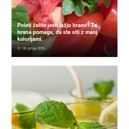
Poleti želite jesti lažjo hrano? Ta
hrana pomaga, da ste siti z manj
kalorijami
18. junija 2026