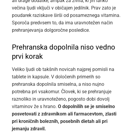
ali drage dodatke, ampak za živila, ki jih lahko
večina ljudi vključi v običajen jedilnik. Prav zato je
poudarek raziskave širši od posameznega vitamina.
Sporoča predvsem to, da ima uravnotežen način
prehranjevanja dolgoročne posledice.
Prehranska dopolnila niso vedno
prvi korak
Veliko ljudi ob takšnih novicah najprej pomisli na
tablete in kapsule. V določenih primerih so
prehranska dopolnila smiselna, a niso nujno
potrebna pri vsakomur. Človek, ki se prehranjuje
raznoliko in uravnoteženo, pogosto dobi dovolj
vitaminov že s hrano.
O dopolnilih se je smiselno
posvetovati z zdravnikom ali farmacevtom, zlasti
pri kroničnih boleznih, posebnih dietah ali pri
jemanju zdravil.