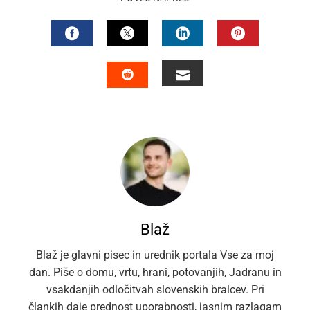
FACEBOOK
TWITTER
LINKEDIN
PINTEREST
EMAIL
STUMBLEUPON
Blaž
Blaž je glavni pisec in urednik portala Vse za moj
dan. Piše o domu, vrtu, hrani, potovanjih, Jadranu in
vsakdanjih odločitvah slovenskih bralcev. Pri
člankih daje prednost uporabnosti, jasnim razlagam