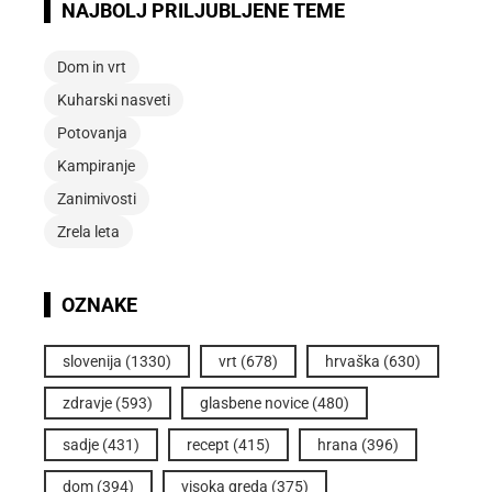
NAJBOLJ PRILJUBLJENE TEME
Dom in vrt
Kuharski nasveti
Potovanja
Kampiranje
Zanimivosti
Zrela leta
OZNAKE
slovenija
(1330)
vrt
(678)
hrvaška
(630)
zdravje
(593)
glasbene novice
(480)
sadje
(431)
recept
(415)
hrana
(396)
dom
(394)
visoka greda
(375)