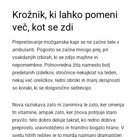
Krožnik, ki lahko pomeni
več, kot se zdi
Preprečevanje možganske kapi se ne začne šele v
ambulanti. Pogosto se začne mnogo prej, pri
vsakdanjih izbirah, ki se zdijo majhne in
nepomembne. Polnovredna žita namesto bolj
predelanih izdelkov, stročnice nekajkrat na teden,
nekaj več oreščkov, redni obroki in manj skrajnosti
so koraki, ki se dolgoročno seštevajo.
Nova raziskava zato ni zanimiva le zato, ker omenja
tri vitamine, ampak zato, ker znova potrjuje staro
pravilo: telo dobro deluje takrat, ko redno dobiva
preprosto, uravnoteženo in hranilno bogato hrano. V
svetu hitrih rešitev je to morda najmanj dramatičen