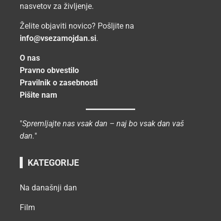
nasvetov za življenje.
Želite objaviti novico? Pošljite na
info@vsezamojdan.si
.
O nas
Pravno obvestilo
Pravilnik o zasebnosti
Pišite nam
"
Spremljajte nas vsak dan – naj bo vsak dan vaš
dan.
"
KATEGORIJE
Na današnji dan
Film