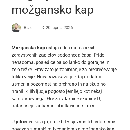
možgansko kap
Blaž
20. aprila 2026
Možganska kap
ostaja eden najresnejših
zdravstvenih zapletov sodobnega časa. Pride
nenadoma, posledice pa so lahko dolgotrajne in
zelo težke. Prav zato je zanimanje za preprečevanje
toliko večje. Nova raziskava je zdaj dodatno
usmerila pozornost na prehrano in na skupino
hranil, ki jih ljudje pogosto jemljejo kot nekaj
samoumevnega. Gre za vitamine skupine B,
natančneje za tiamin, riboflavin in niacin.
Ugotovitve kažejo, da je bil višji vnos teh vitaminov
povezan z manjšim tveganjem za možgansko kap.