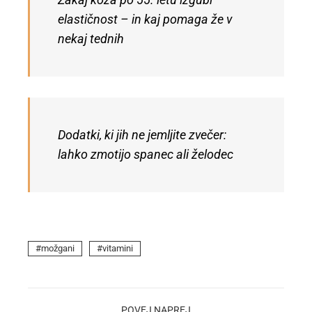
Zakaj koža po 55. letu izgubi
elastičnost – in kaj pomaga že v
nekaj tednih
Dodatki, ki jih ne jemljite zvečer:
lahko zmotijo spanec ali želodec
možgani
vitamini
POVEJ NAPREJ