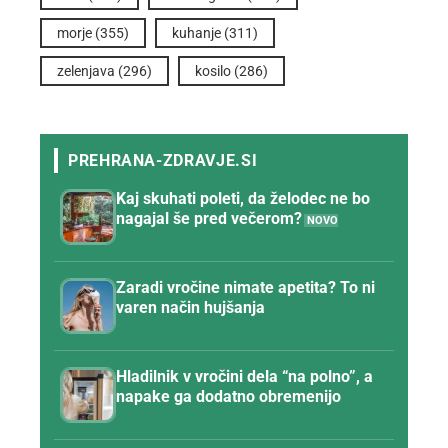
morje
(355)
kuhanje
(311)
zelenjava
(296)
kosilo
(286)
Kaj skuhati poleti, da želodec ne bo
nagajal še pred večerom?
Zaradi vročine nimate apetita? To ni
varen način hujšanja
Hladilnik v vročini dela “na polno”, a
napake ga dodatno obremenijo