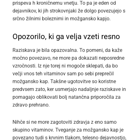
prispeva h kroničnemu vnetju. To pa je eden od
dejavnikov, ki jih strokovnjaki že dolgo povezujejo s
srčno žilnimi boleznimi in možgansko kapjo.
Opozorilo, ki ga velja vzeti resno
Raziskava je bila opazovalna. To pomeni, da kaže
močno povezavo, ne more pa dokazati neposredne
vzročnosti. Iz nje torej ni mogoče sklepati, da bo
večji vnos teh vitaminov sam po sebi preprečil
možgansko kap. Takšne ugotovitve so koristne
predvsem zato, ker usmerjajo nadaljnje raziskave in
pomagajo oblikovati bolj natančna priporočila za
zdravo prehrano.
Nihče si ne more zagotoviti zdravja z eno samo
skupino vitaminov. Tveganje za možgansko kap je
povezano tudi s krvnim tlakom, telesno dejavnostjo,