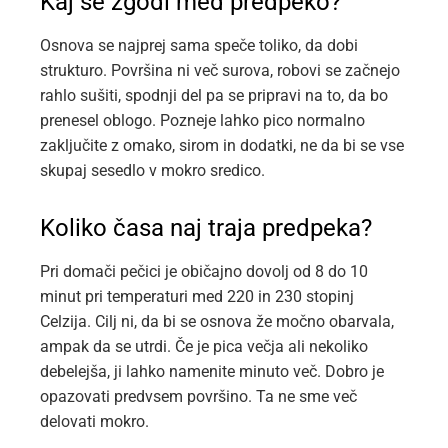
Kaj se zgodi med predpeko?
Osnova se najprej sama speče toliko, da dobi
strukturo. Površina ni več surova, robovi se začnejo
rahlo sušiti, spodnji del pa se pripravi na to, da bo
prenesel oblogo. Pozneje lahko pico normalno
zaključite z omako, sirom in dodatki, ne da bi se vse
skupaj sesedlo v mokro sredico.
Koliko časa naj traja predpeka?
Pri domači pečici je običajno dovolj od 8 do 10
minut pri temperaturi med 220 in 230 stopinj
Celzija. Cilj ni, da bi se osnova že močno obarvala,
ampak da se utrdi. Če je pica večja ali nekoliko
debelejša, ji lahko namenite minuto več. Dobro je
opazovati predvsem površino. Ta ne sme več
delovati mokro.