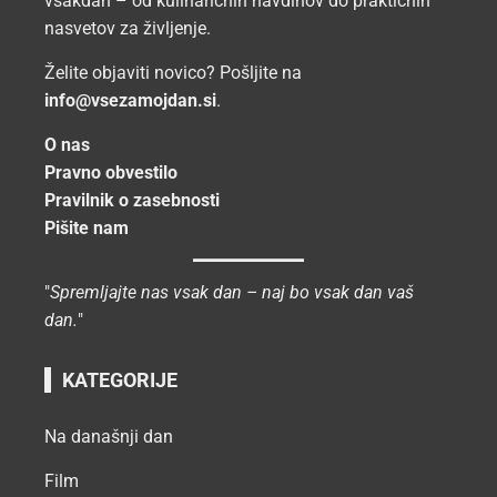
vsakdan – od kulinaričnih navdihov do praktičnih
nasvetov za življenje.
Želite objaviti novico? Pošljite na
info@vsezamojdan.si
.
O nas
Pravno obvestilo
Pravilnik o zasebnosti
Pišite nam
"
Spremljajte nas vsak dan – naj bo vsak dan vaš
dan.
"
KATEGORIJE
Na današnji dan
Film