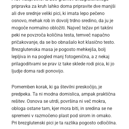
pripravka za kruh lahko doma pripravite dve manjši
ali dve srednje veliki pici, ki imata lepo pečeno
osnovo, mehak rob in dovolj trdno sredino, da ju je
mogoče normalno obložiti. Največ težav pri takšni
peki ne povzroča količina testa, temveč napačno
pričakovanje, da se bo obnašalo kot klasično testo.
Brezglutenska masa je pogosto mehkejša, bolj
lepljiva in na pogled manj fotogenična, a z nekaj
prilagoditvami se prav iz take sklede rodi pica, ki jo
ljudje doma radi ponovijo.
Pomemben korak, ki ga številni preskočijo, je
predpeka. Ta ni modna domislica, ampak praktična
rešitev. Osnova se utrdi, površina ni več mokra,
obloga ostane tam, kjer mora biti, in sredina se ne
spremeni v razmočeno plast pod sirom in omako.
Pri brezglutenski pici je ta razlika pogosto odločilna.