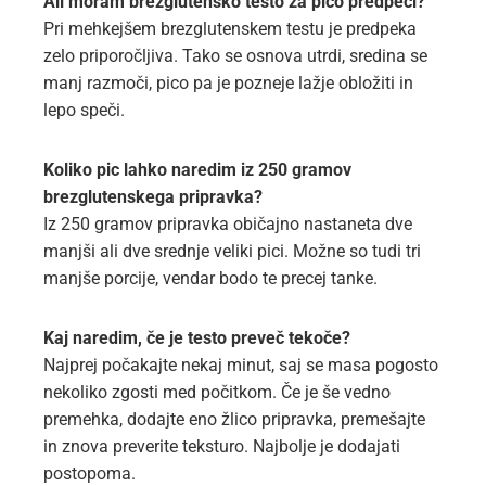
Ali moram brezglutensko testo za pico predpeči?
Pri mehkejšem brezglutenskem testu je predpeka
zelo priporočljiva. Tako se osnova utrdi, sredina se
manj razmoči, pico pa je pozneje lažje obložiti in
lepo speči.
Koliko pic lahko naredim iz 250 gramov
brezglutenskega pripravka?
Iz 250 gramov pripravka običajno nastaneta dve
manjši ali dve srednje veliki pici. Možne so tudi tri
manjše porcije, vendar bodo te precej tanke.
Kaj naredim, če je testo preveč tekoče?
Najprej počakajte nekaj minut, saj se masa pogosto
nekoliko zgosti med počitkom. Če je še vedno
premehka, dodajte eno žlico pripravka, premešajte
in znova preverite teksturo. Najbolje je dodajati
postopoma.