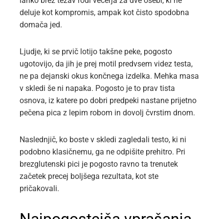
lahko brez težav rodi večerja za dve osebi, ki ne
deluje kot kompromis, ampak kot čisto spodobna
domača jed.
Ljudje, ki se prvič lotijo takšne peke, pogosto
ugotovijo, da jih je prej motil predvsem videz testa,
ne pa dejanski okus končnega izdelka. Mehka masa
v skledi še ni napaka. Pogosto je to prav tista
osnova, iz katere po dobri predpeki nastane prijetno
pečena pica z lepim robom in dovolj čvrstim dnom.
Naslednjič, ko boste v skledi zagledali testo, ki ni
podobno klasičnemu, ga ne odpišite prehitro. Pri
brezglutenski pici je pogosto ravno ta trenutek
začetek precej boljšega rezultata, kot ste
pričakovali.
Najpogostejša vprašanja