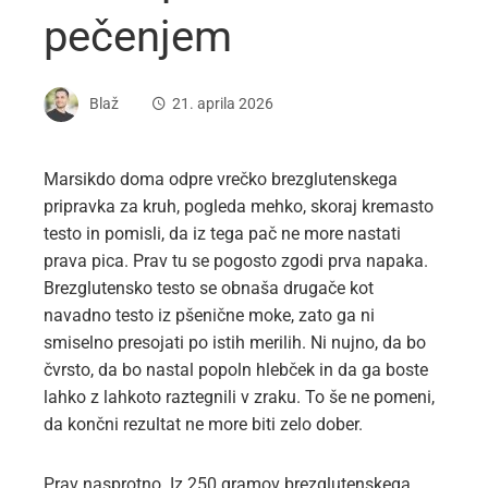
pečenjem
Blaž
21. aprila 2026
Marsikdo doma odpre vrečko brezglutenskega
pripravka za kruh, pogleda mehko, skoraj kremasto
testo in pomisli, da iz tega pač ne more nastati
prava pica. Prav tu se pogosto zgodi prva napaka.
Brezglutensko testo se obnaša drugače kot
navadno testo iz pšenične moke, zato ga ni
smiselno presojati po istih merilih. Ni nujno, da bo
čvrsto, da bo nastal popoln hlebček in da ga boste
lahko z lahkoto raztegnili v zraku. To še ne pomeni,
da končni rezultat ne more biti zelo dober.
Prav nasprotno. Iz 250 gramov brezglutenskega