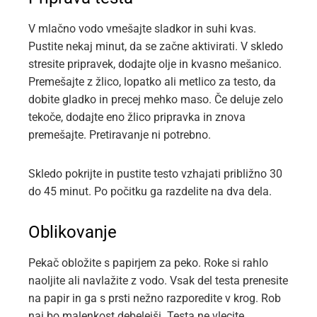
V mlačno vodo vmešajte sladkor in suhi kvas.
Pustite nekaj minut, da se začne aktivirati. V skledo
stresite pripravek, dodajte olje in kvasno mešanico.
Premešajte z žlico, lopatko ali metlico za testo, da
dobite gladko in precej mehko maso. Če deluje zelo
tekoče, dodajte eno žlico pripravka in znova
premešajte. Pretiravanje ni potrebno.
Skledo pokrijte in pustite testo vzhajati približno 30
do 45 minut. Po počitku ga razdelite na dva dela.
Oblikovanje
Pekač obložite s papirjem za peko. Roke si rahlo
naoljite ali navlažite z vodo. Vsak del testa prenesite
na papir in ga s prsti nežno razporedite v krog. Rob
naj bo malenkost debelejši. Testa ne vlecite