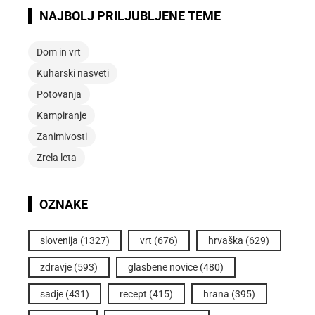
NAJBOLJ PRILJUBLJENE TEME
Dom in vrt
Kuharski nasveti
Potovanja
Kampiranje
Zanimivosti
Zrela leta
OZNAKE
slovenija
(1327)
vrt
(676)
hrvaška
(629)
zdravje
(593)
glasbene novice
(480)
sadje
(431)
recept
(415)
hrana
(395)