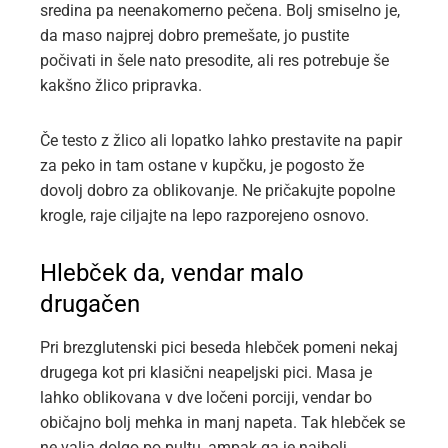
sredina pa neenakomerno pečena. Bolj smiselno je,
da maso najprej dobro premešate, jo pustite
počivati in šele nato presodite, ali res potrebuje še
kakšno žlico pripravka.
Če testo z žlico ali lopatko lahko prestavite na papir
za peko in tam ostane v kupčku, je pogosto že
dovolj dobro za oblikovanje. Ne pričakujte popolne
krogle, raje ciljajte na lepo razporejeno osnovo.
Hlebček da, vendar malo
drugačen
Pri brezglutenski pici beseda hlebček pomeni nekaj
drugega kot pri klasični neapeljski pici. Masa je
lahko oblikovana v dve ločeni porciji, vendar bo
običajno bolj mehka in manj napeta. Tak hlebček se
ne valja dolgo po pultu, ampak ga je najbolj