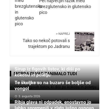
Pet največjih razlik med
brezglutensko in glutensko
pico
> NAPREJ
Tako so nekoč potovali s
trajektom po Jadranu
Sirup iz figovih listov, ki diši po
MORDA BI VAS ZANIMALO TUDI
kokosu in poletju
Te školjke so na buzaro še boljše od
6. avgusta 2026
vongol
3. avgusta 2026
Ribja glava ni odpadek, enostavno jo
lahko spremeniš v zlato jušno osnovo