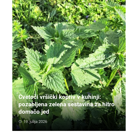
Cvetoči vršički kopriv v kuhinji:
pozabljena zelena sestavina za hitro
domačo jed
19. julija 2026