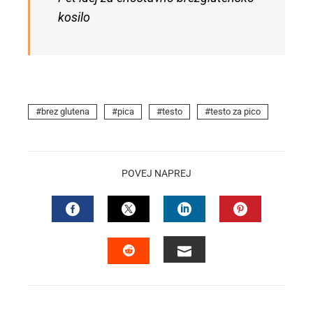
kosilo
brez glutena
pica
testo
testo za pico
POVEJ NAPREJ
FACEBOOK
TWITTER
LINKEDIN
PINTEREST
EMAIL
STUMBLEUPON