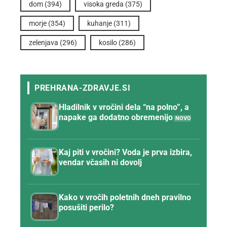
dom
(394)
visoka greda
(375)
morje
(354)
kuhanje
(311)
zelenjava
(296)
kosilo
(286)
Hladilnik v vročini dela “na polno”, a
napake ga dodatno obremenijo
Kaj piti v vročini? Voda je prva izbira,
vendar včasih ni dovolj
Kako v vročih poletnih dneh pravilno
posušiti perilo?