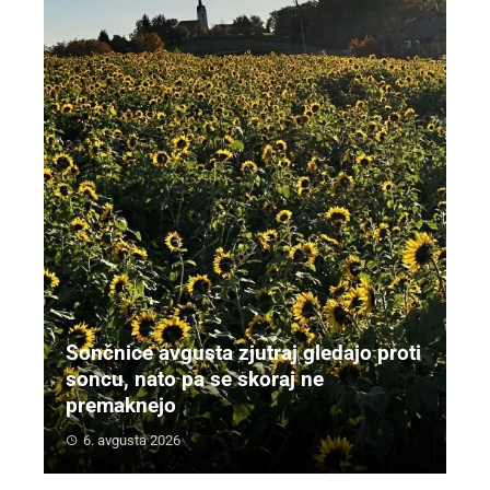
Sončnice avgusta zjutraj gledajo proti
soncu, nato pa se skoraj ne
premaknejo
6. avgusta 2026