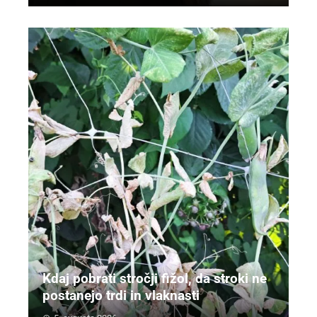
Kdaj pobrati stročji fižol, da stroki ne
postanejo trdi in vlaknasti