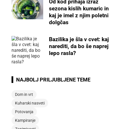
Od kod prihaja izraz
sezona kislih kumaric in
kaj je imel z njim poletni
dolgčas
Bazilika je šla v cvet: kaj
narediti, da bo še naprej
lepo rasla?
NAJBOLJ PRILJUBLJENE TEME
Dom in vrt
Kuharski nasveti
Potovanja
Kampiranje
Zanimivosti