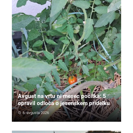
Avgust na vrtu ni mesec počitka: 5
opravil odloča o jesenskem pridelku
6. avgusta 2026