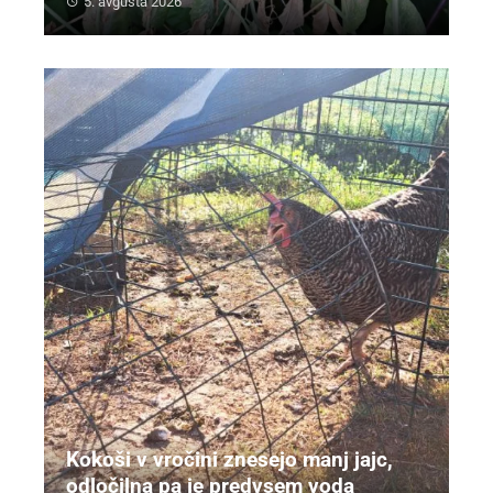
5. avgusta 2026
Kokoši v vročini znesejo manj jajc,
odločilna pa je predvsem voda