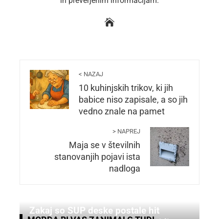
in preverjenim informacijam.
< NAZAJ
10 kuhinjskih trikov, ki jih
babice niso zapisale, a so jih
vedno znale na pamet
> NAPREJ
Maja se v številnih
stanovanjih pojavi ista
nadloga
Zakaj so SUP deske postale hit