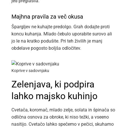
jed preglasila.
Majhna pravila za več okusa
Špargljev ne kuhajte predolgo. Grah dodajte proti
koncu kuhanja. Mlado čebulo uporabite surovo ali
jo le na kratko podušite. Pri teh živilih je manj
obdelave pogosto boljša odločitev.
Koprive v sadovnjaku
Zelenjava, ki podpira
lahko majsko kuhinjo
Cvetača, koromač, mlado zelje, solata in špinača so
odlična osnova za obroke, ki niso težki, a vseeno
nasitijo. Cvetačo lahko spečemo v pečici, skuhamo