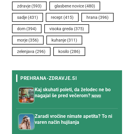
zdravje
(593)
glasbene novice
(480)
sadje
(431)
recept
(415)
hrana
(396)
dom
(394)
visoka greda
(375)
morje
(356)
kuhanje
(311)
zelenjava
(296)
kosilo
(286)
Kaj skuhati poleti, da želodec ne bo
nagajal še pred večerom?
Zaradi vročine nimate apetita? To ni
varen način hujšanja