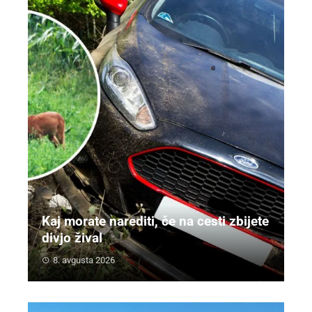
Kaj morate narediti, če na cesti zbijete
divjo žival
8. avgusta 2026