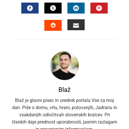
FACEBOOK
TWITTER
LINKEDIN
PINTEREST
EMAIL
STUMBLEUPON
Blaž
Blaž je glavni pisec in urednik portala Vse za moj
dan. Piše o domu, vrtu, hrani, potovanjih, Jadranu in
vsakdanjih odločitvah slovenskih bralcev. Pri
člankih daje prednost uporabnosti, jasnim razlagam