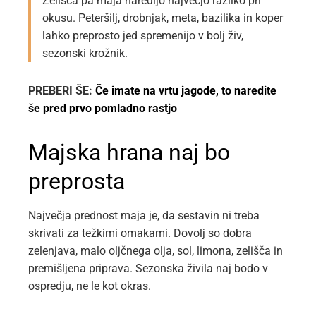
Zelišča pa maja naredijo največjo razliko pri
okusu. Peteršilj, drobnjak, meta, bazilika in koper
lahko preprosto jed spremenijo v bolj živ,
sezonski krožnik.
PREBERI ŠE:
Če imate na vrtu jagode, to naredite
še pred prvo pomladno rastjo
Majska hrana naj bo
preprosta
Največja prednost maja je, da sestavin ni treba
skrivati za težkimi omakami. Dovolj so dobra
zelenjava, malo oljčnega olja, sol, limona, zelišča in
premišljena priprava. Sezonska živila naj bodo v
ospredju, ne le kot okras.