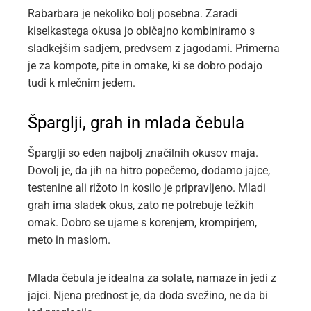
Rabarbara je nekoliko bolj posebna. Zaradi
kiselkastega okusa jo običajno kombiniramo s
sladkejšim sadjem, predvsem z jagodami. Primerna
je za kompote, pite in omake, ki se dobro podajo
tudi k mlečnim jedem.
Šparglji, grah in mlada čebula
Šparglji so eden najbolj značilnih okusov maja.
Dovolj je, da jih na hitro popečemo, dodamo jajce,
testenine ali rižoto in kosilo je pripravljeno. Mladi
grah ima sladek okus, zato ne potrebuje težkih
omak. Dobro se ujame s korenjem, krompirjem,
meto in maslom.
Mlada čebula je idealna za solate, namaze in jedi z
jajci. Njena prednost je, da doda svežino, ne da bi