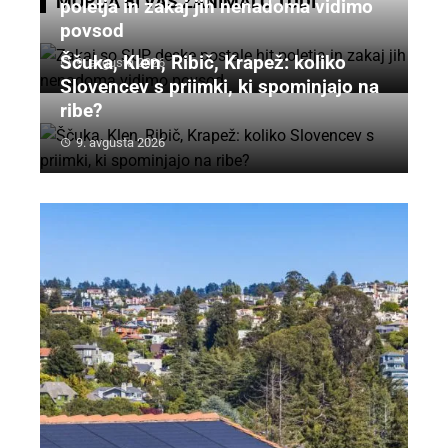
MORDA BI VAS ZANIMALO TUDI
poletja in zakaj jih nenadoma vidimo
povsod
Ščuka, Klen, Ribič, Krapež: koliko
9. avgusta 2026
Slovencev s priimki, ki spominjajo na
ribe?
9. avgusta 2026