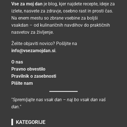
Vse za moj dan
je blog, kjer najdete recepte, ideje za
izlete, nasvete za zdravje, osebno rast in prosti čas.
Na enem mestu so zbrane vsebine za boljši
vsakdan – od kulinaričnih navdihov do praktičnih
nasvetov za življenje.
Želite objaviti novico? Pošljite na
info@vsezamojdan.si
.
O nas
Pravno obvestilo
Pravilnik o zasebnosti
Pišite nam
"
Spremljajte nas vsak dan – naj bo vsak dan vaš
dan.
"
KATEGORIJE