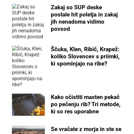
Zakaj so SUP deske
postale hit poletja in zakaj
jih nenadoma vidimo
povsod
Ščuka, Klen, Ribič, Krapež:
koliko Slovencev s priimki,
ki spominjajo na ribe?
Kako očistiti masten pekač
po pečenju rib? Tri metode,
ki so res uporabne
Se vračate z morja in ste se