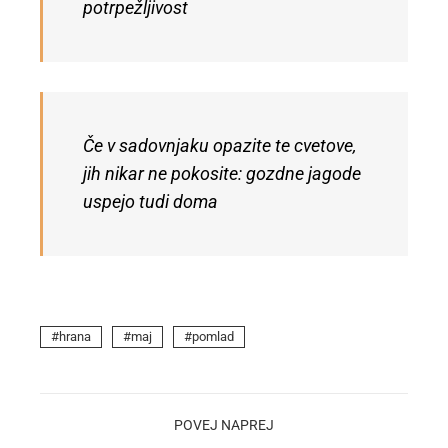
potrpežljivost
Če v sadovnjaku opazite te cvetove,
jih nikar ne pokosite: gozdne jagode
uspejo tudi doma
hrana
maj
pomlad
POVEJ NAPREJ