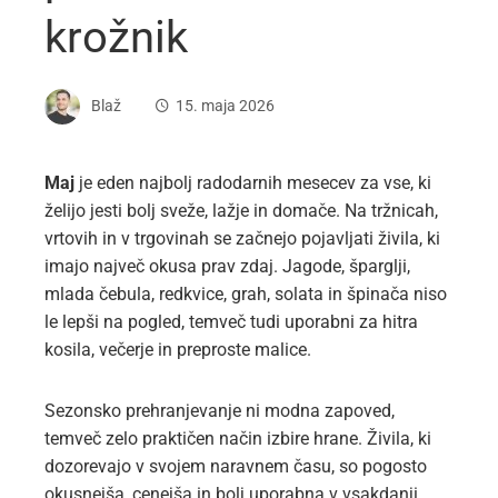
krožnik
Blaž
15. maja 2026
Maj
je eden najbolj radodarnih mesecev za vse, ki
želijo jesti bolj sveže, lažje in domače. Na tržnicah,
vrtovih in v trgovinah se začnejo pojavljati živila, ki
imajo največ okusa prav zdaj. Jagode, šparglji,
mlada čebula, redkvice, grah, solata in špinača niso
le lepši na pogled, temveč tudi uporabni za hitra
kosila, večerje in preproste malice.
Sezonsko prehranjevanje ni modna zapoved,
temveč zelo praktičen način izbire hrane. Živila, ki
dozorevajo v svojem naravnem času, so pogosto
okusnejša, cenejša in bolj uporabna v vsakdanji