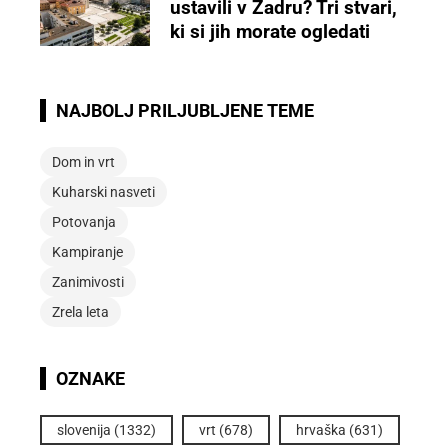
ustavili v Zadru? Tri stvari,
ki si jih morate ogledati
NAJBOLJ PRILJUBLJENE TEME
Dom in vrt
Kuharski nasveti
Potovanja
Kampiranje
Zanimivosti
Zrela leta
OZNAKE
slovenija
(1332)
vrt
(678)
hrvaška
(631)