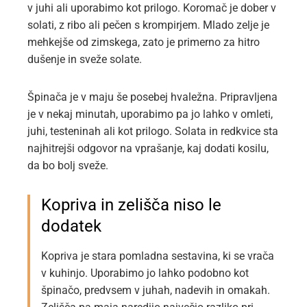
v juhi ali uporabimo kot prilogo. Koromač je dober v
solati, z ribo ali pečen s krompirjem. Mlado zelje je
mehkejše od zimskega, zato je primerno za hitro
dušenje in sveže solate.
Špinača je v maju še posebej hvaležna. Pripravljena
je v nekaj minutah, uporabimo pa jo lahko v omleti,
juhi, testeninah ali kot prilogo. Solata in redkvice sta
najhitrejši odgovor na vprašanje, kaj dodati kosilu,
da bo bolj sveže.
Kopriva in zelišča niso le
dodatek
Kopriva je stara pomladna sestavina, ki se vrača
v kuhinjo. Uporabimo jo lahko podobno kot
špinačo, predvsem v juhah, nadevih in omakah.