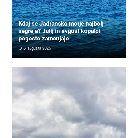
Kdaj se Jadransko morje najbolj
segreje? Julij in avgust kopalci
pogosto zamenjajo
6. avgusta 2026