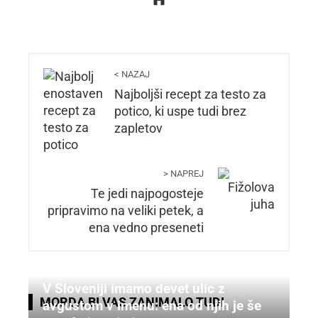
< NAZAJ
Najboljši recept za testo za
potico, ki uspe tudi brez
zapletov
> NAPREJ
Te jedi najpogosteje
pripravimo na veliki petek, a
ena vedno preseneti
V Sloveniji imamo devet ulic z
MORDA BI VAS ZANIMALO TUDI
avgustom v imenu: ena od njih je še