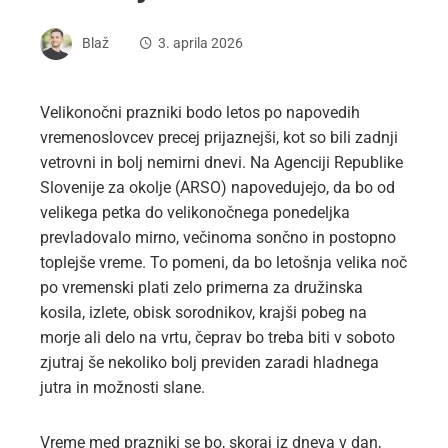
Blaž
3. aprila 2026
Velikonočni prazniki bodo letos po napovedih
vremenoslovcev precej prijaznejši, kot so bili zadnji
vetrovni in bolj nemirni dnevi. Na Agenciji Republike
Slovenije za okolje (ARSO) napovedujejo, da bo od
velikega petka do velikonočnega ponedeljka
prevladovalo mirno, večinoma sončno in postopno
toplejše vreme. To pomeni, da bo letošnja velika noč
po vremenski plati zelo primerna za družinska
kosila, izlete, obisk sorodnikov, krajši pobeg na
morje ali delo na vrtu, čeprav bo treba biti v soboto
zjutraj še nekoliko bolj previden zaradi hladnega
jutra in možnosti slane.
Vreme med prazniki se bo, skoraj iz dneva v dan,