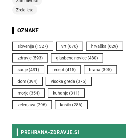
Zanimivosti
Zrela leta
OZNAKE
slovenija
(1327)
vrt
(676)
hrvaška
(629)
zdravje
(593)
glasbene novice
(480)
sadje
(431)
recept
(415)
hrana
(395)
dom
(394)
visoka greda
(375)
morje
(354)
kuhanje
(311)
zelenjava
(296)
kosilo
(286)