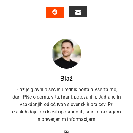
FACEBOOK
TWITTER
LINKEDIN
PINTEREST
EMAIL
STUMBLEUPON
Blaž
Blaž je glavni pisec in urednik portala Vse za moj
dan. Piše o domu, vrtu, hrani, potovanjih, Jadranu in
vsakdanjih odločitvah slovenskih bralcev. Pri
člankih daje prednost uporabnosti, jasnim razlagam
in preverjenim informacijam.