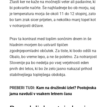
Zlasti ker ne kaže na močnejši veter ali padavine, ki
bi pokvarile načrte. Še najhladneje bo ob morju, saj
je temperatura morja še okoli 11 do 12 stopinj, zato
bo tam zrak sicer prijeten, a nekoliko manj topel kot
v notranjosti države.
Prav ta kontrast med toplim sončnim dnem in še
hladnim morjem bo ustvaril tipičen
zgodnjepomladni občutek. Za tiste, ki bodo odšli na
Obalo, bo vreme lepo, a ne še poletno. Za notranjost
Slovenije pa bo nedelja po vsej verjetnosti eden
prvih dni letos, ki bo že zelo jasno nakazal prihod
stabilnejšega toplejšega obdobja.
PREBERI TUDI:
Kam na družinski izlet? Postojnska
jama navduši v vsakem letnem času