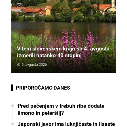
V tem slovenskem kraju so 4. avgusta
izmerili natanko 40 stopinj
5. avgusta 2026
PRIPOROČAMO DANES
Pred pečenjem v trebuh ribe dodate
limono in peteršilj?
Japonski javor ima luknjičaste in lisaste