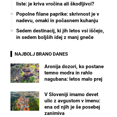
liste: je kriva vročina ali škodljivci?
Popolne filane paprike: skrivnost je v
nadevu, omaki in počasnem kuhanju
Sedem destinacij, ki jih letos vsi iščejo,
in sedem boljših idej z manj gneče
NAJBOLJ BRANO DANES
Aronija dozori, ko postane
temno modra in rahlo
nagubana: letos malo prej
V Sloveniji imamo devet
ulic z avgustom v imenu:
ena od njih je še posebej
zanimiva