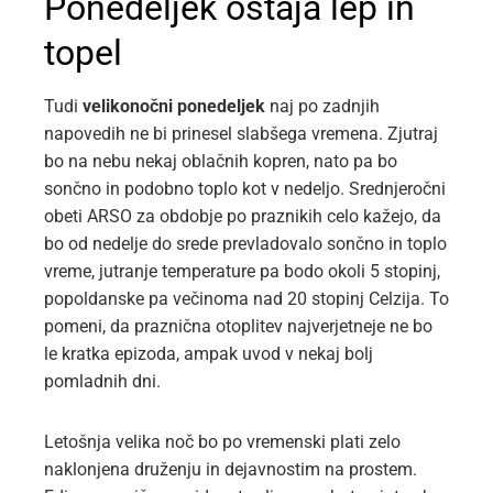
Ponedeljek ostaja lep in
topel
Tudi
velikonočni ponedeljek
naj po zadnjih
napovedih ne bi prinesel slabšega vremena. Zjutraj
bo na nebu nekaj oblačnih kopren, nato pa bo
sončno in podobno toplo kot v nedeljo. Srednjeročni
obeti ARSO za obdobje po praznikih celo kažejo, da
bo od nedelje do srede prevladovalo sončno in toplo
vreme, jutranje temperature pa bodo okoli 5 stopinj,
popoldanske pa večinoma nad 20 stopinj Celzija. To
pomeni, da praznična otoplitev najverjetneje ne bo
le kratka epizoda, ampak uvod v nekaj bolj
pomladnih dni.
Letošnja velika noč bo po vremenski plati zelo
naklonjena druženju in dejavnostim na prostem.