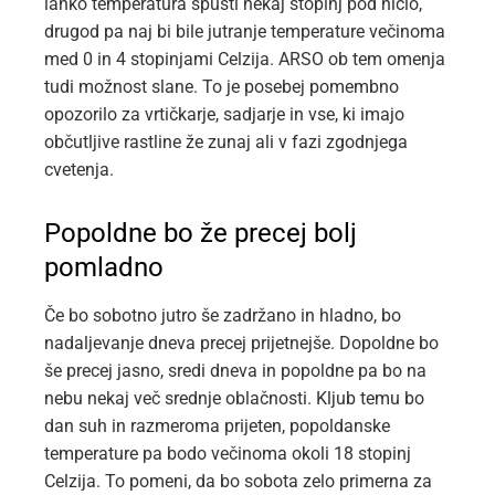
lahko temperatura spusti nekaj stopinj pod ničlo,
drugod pa naj bi bile jutranje temperature večinoma
med 0 in 4 stopinjami Celzija. ARSO ob tem omenja
tudi možnost slane. To je posebej pomembno
opozorilo za vrtičkarje, sadjarje in vse, ki imajo
občutljive rastline že zunaj ali v fazi zgodnjega
cvetenja.
Popoldne bo že precej bolj
pomladno
Če bo sobotno jutro še zadržano in hladno, bo
nadaljevanje dneva precej prijetnejše. Dopoldne bo
še precej jasno, sredi dneva in popoldne pa bo na
nebu nekaj več srednje oblačnosti. Kljub temu bo
dan suh in razmeroma prijeten, popoldanske
temperature pa bodo večinoma okoli 18 stopinj
Celzija. To pomeni, da bo sobota zelo primerna za