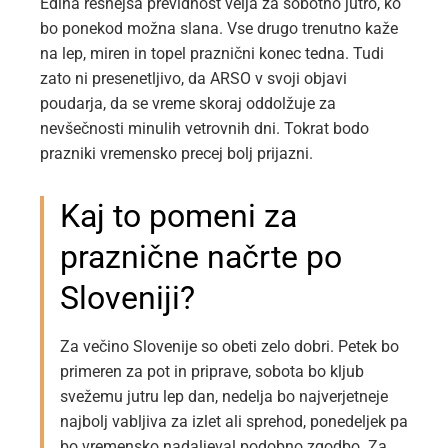
Edina resnejša previdnost velja za sobotno jutro, ko
bo ponekod možna slana. Vse drugo trenutno kaže
na lep, miren in topel praznični konec tedna. Tudi
zato ni presenetljivo, da ARSO v svoji objavi
poudarja, da se vreme skoraj oddolžuje za
nevšečnosti minulih vetrovnih dni. Tokrat bodo
prazniki vremensko precej bolj prijazni.
Kaj to pomeni za
praznične načrte po
Sloveniji?
Za večino Slovenije so obeti zelo dobri. Petek bo
primeren za pot in priprave, sobota bo kljub
svežemu jutru lep dan, nedelja bo najverjetneje
najbolj vabljiva za izlet ali sprehod, ponedeljek pa
bo vremensko nadaljeval podobno zgodbo. Za