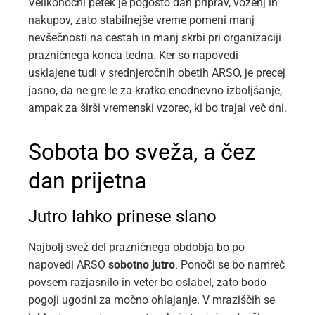
Velikonočni petek je pogosto dan priprav, voženj in
nakupov, zato stabilnejše vreme pomeni manj
nevšečnosti na cestah in manj skrbi pri organizaciji
prazničnega konca tedna. Ker so napovedi
usklajene tudi v srednjeročnih obetih ARSO, je precej
jasno, da ne gre le za kratko enodnevno izboljšanje,
ampak za širši vremenski vzorec, ki bo trajal več dni.
Sobota bo sveža, a čez
dan prijetna
Jutro lahko prinese slano
Najbolj svež del prazničnega obdobja bo po
napovedi ARSO
sobotno jutro
. Ponoči se bo namreč
povsem razjasnilo in veter bo oslabel, zato bodo
pogoji ugodni za močno ohlajanje. V mraziščih se