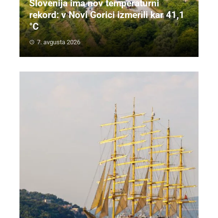
Slovenija ima nov temperaturni
rekord: v Novi Gorici izmerili kar 41,1
°C
7. avgusta 2026