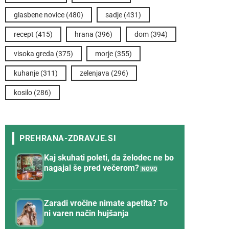
glasbene novice
(480)
sadje
(431)
recept
(415)
hrana
(396)
dom
(394)
visoka greda
(375)
morje
(355)
kuhanje
(311)
zelenjava
(296)
kosilo
(286)
Kaj skuhati poleti, da želodec ne bo
nagajal še pred večerom?
Zaradi vročine nimate apetita? To
ni varen način hujšanja