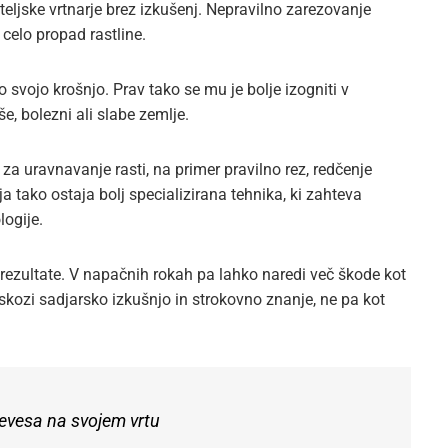
iteljske vrtnarje brez izkušenj. Nepravilno zarezovanje
celo propad rastline.
o svojo krošnjo. Prav tako se mu je bolje izogniti v
e, bolezni ali slabe zemlje.
za uravnavanje rasti, na primer pravilno rez, redčenje
a tako ostaja bolj specializirana tehnika, ki zahteva
logije.
 rezultate. V napačnih rokah pa lahko naredi več škode kot
skozi sadjarsko izkušnjo in strokovno znanje, ne pa kot
revesa na svojem vrtu