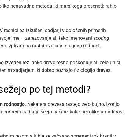
oliko nenavadna metoda, ki marsikoga preseneti: rahlo
 resnici pa izkušeni sadjarji v določenih primerih
 svoje ime – zarezovanje ali tako imenovani
scoring
jem: vplivati na rast drevesa in njegovo rodnost.
o izveden rez lahko drevo resno poškoduje ali celo uniči.
šenim sadjarjem, ki dobro poznajo fiziologijo dreves.
osežejo po tej metodi?
n rodnostjo
. Nekatera drevesa rastejo zelo bujno, tvorijo
 primerih sadjarji iščejo načine, kako nekoliko umiriti rast
ajhnim rezom v lubje se začasno spremeni tok hranil v