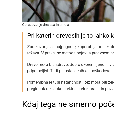
Obrezovanje drevesa in smola
Pri katerih drevesih je to lahko 
Zarezovanje se najpogosteje uporablja pri nekate
težava. V praksi se metoda pojavlja predvsem pri j
Drevo mora biti zdravo, dobro ukoreninjeno in v d
priporočljivi. Tudi pri oslabljenih ali poškodovan
Pomembna je tudi natančnost. Rez mora biti zelo 
preglobok rez lahko prekine pretok hranil in povz
Kdaj tega ne smemo poče