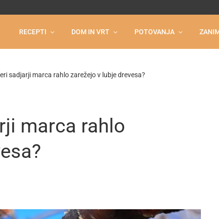
RECEPTI
DOM IN VRT
POTOVANJA
ZANIM
eri sadjarji marca rahlo zarežejo v lubje drevesa?
rji marca rahlo
vesa?