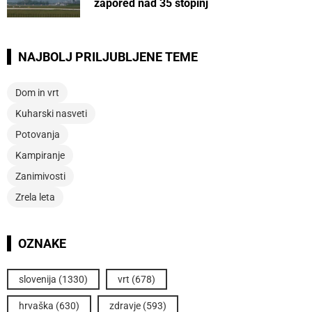
zapored nad 35 stopinj
NAJBOLJ PRILJUBLJENE TEME
Dom in vrt
Kuharski nasveti
Potovanja
Kampiranje
Zanimivosti
Zrela leta
OZNAKE
slovenija
(1330)
vrt
(678)
hrvaška
(630)
zdravje
(593)