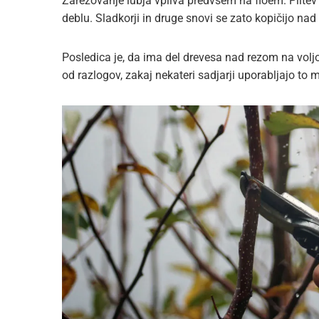
Zarezovanje lubja vpliva predvsem na floem. Plitev
deblu. Sladkorji in druge snovi se zato kopičijo na
Posledica je, da ima del drevesa nad rezom na voljo
od razlogov, zakaj nekateri sadjarji uporabljajo to 