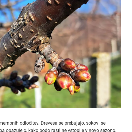
embnih odločitev. Drevesa se prebujajo, sokovi se
 pa opazujejo, kako bodo rastline vstopile v novo sezono.