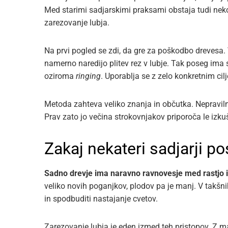
Med starimi sadjarskimi praksami obstaja tudi nek
zarezovanje lubja.
Na prvi pogled se zdi, da gre za poškodbo drevesa. V
namerno naredijo plitev rez v lubje. Tak poseg ima
oziroma
ringing
. Uporablja se z zelo konkretnim cil
Metoda zahteva veliko znanja in občutka. Nepraviln
Prav zato jo večina strokovnjakov priporoča le izku
Zakaj nekateri sadjarji p
Sadno drevje ima naravno ravnovesje med rastjo i
veliko novih poganjkov, plodov pa je manj. V takšnih
in spodbuditi nastajanje cvetov.
Zarezovanje lubja je eden izmed teh pristopov. Z m