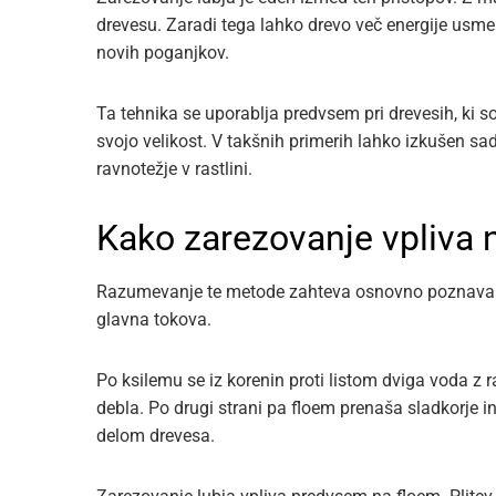
drevesu. Zaradi tega lahko drevo več energije usmer
novih poganjkov.
Ta tehnika se uporablja predvsem pri drevesih, ki s
svojo velikost. V takšnih primerih lahko izkušen s
ravnotežje v rastlini.
Kako zarezovanje vpliva 
Razumevanje te metode zahteva osnovno poznavanj
glavna tokova.
Po ksilemu se iz korenin proti listom dviga voda z 
debla. Po drugi strani pa floem prenaša sladkorje i
delom drevesa.