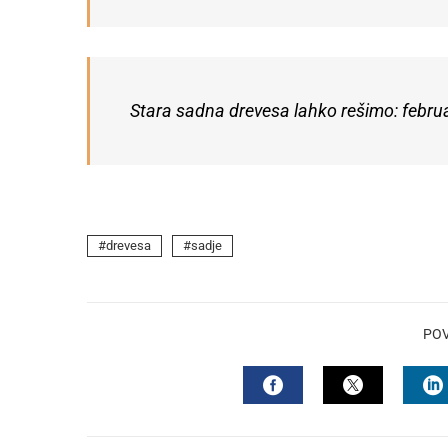
Stara sadna drevesa lahko rešimo: febru
drevesa
sadje
PO
FACEBOOK
TWITTER
L