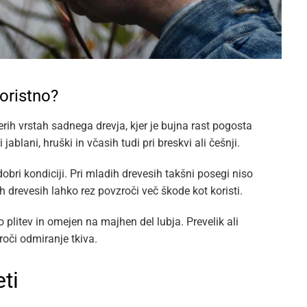
koristno?
rih vrstah sadnega drevja, kjer je bujna rast pogosta
ablani, hruški in včasih tudi pri breskvi ali češnji.
obri kondiciji. Pri mladih drevesih takšni posegi niso
ih drevesih lahko rez povzroči več škode kot koristi.
plitev in omejen na majhen del lubja. Prevelik ali
roči odmiranje tkiva.
ti