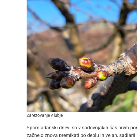
Zarezovanje v lubje
Spomladanski dnevi so v sadovnjakih čas prvih pom
začnejo znova premikati po deblu in vejah, sadjarji