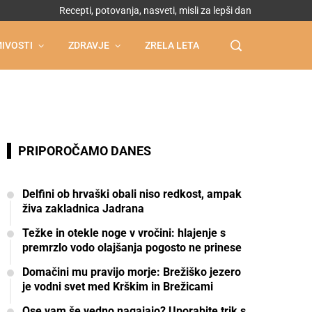
Recepti, potovanja, nasveti, misli za lepši dan
IVOSTI
ZDRAVJE
ZRELA LETA
PRIPOROČAMO DANES
Delfini ob hrvaški obali niso redkost, ampak
živa zakladnica Jadrana
Težke in otekle noge v vročini: hlajenje s
premrzlo vodo olajšanja pogosto ne prinese
Domačini mu pravijo morje: Brežiško jezero
je vodni svet med Krškim in Brežicami
Ose vam še vedno nagajajo? Uporabite trik s