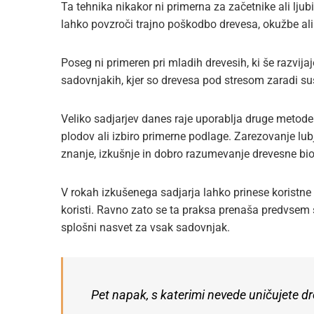
Ta tehnika nikakor ni primerna za začetnike ali ljub
lahko povzroči trajno poškodbo drevesa, okužbe ali 
Poseg ni primeren pri mladih drevesih, ki še razvijaj
sadovnjakih, kjer so drevesa pod stresom zaradi suš
Veliko sadjarjev danes raje uporablja druge metode 
plodov ali izbiro primerne podlage. Zarezovanje lubj
znanje, izkušnje in dobro razumevanje drevesne bio
V rokah izkušenega sadjarja lahko prinese koristne
koristi. Ravno zato se ta praksa prenaša predvsem 
splošni nasvet za vsak sadovnjak.
Pet napak, s katerimi nevede uničujete d