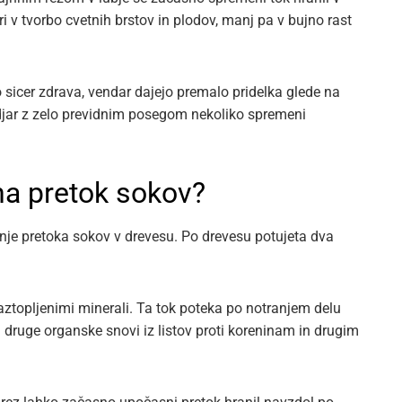
i v tvorbo cvetnih brstov in plodov, manj pa v bujno rast
o sicer zdrava, vendar dajejo premalo pridelka glede na
adjar z zelo previdnim posegom nekoliko spremeni
na pretok sokov?
e pretoka sokov v drevesu. Po drevesu potujeta dva
raztopljenimi minerali. Ta tok poteka po notranjem delu
n druge organske snovi iz listov proti koreninam in drugim