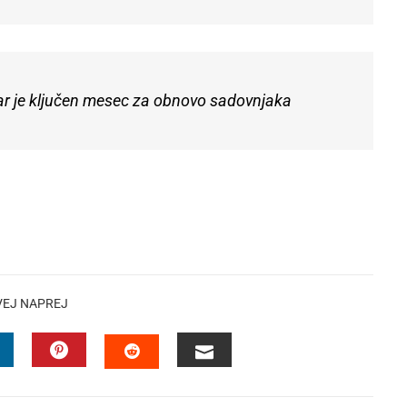
ar je ključen mesec za obnovo sadovnjaka
VEJ NAPREJ
INKEDIN
PINTEREST
EMAIL
STUMBLEUPON