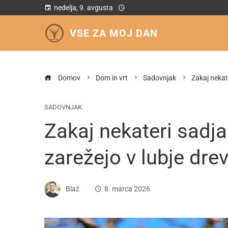
nedelja, 9. avgusta
VSE ZA MOJ DAN
Domov
Dom in vrt
Sadovnjak
Zakaj nekat
SADOVNJAK
Zakaj nekateri sadja
zarežejo v lubje dre
Blaž
8. marca 2026