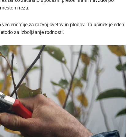
 rez lahko začasno upočasni pretok hranil navzdol po
d mestom reza.
 več energije za razvoj cvetov in plodov. Ta učinek je eden
metodo za izboljšanje rodnosti.