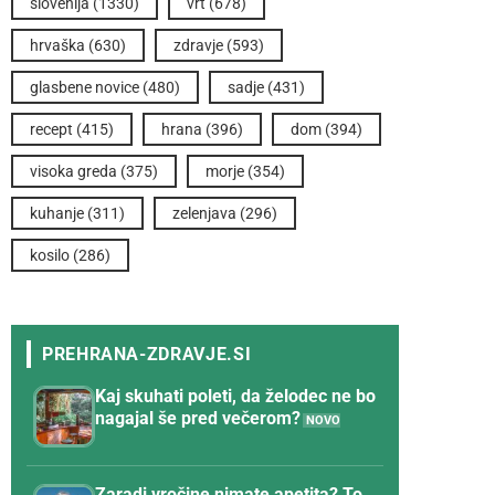
slovenija
(1330)
vrt
(678)
hrvaška
(630)
zdravje
(593)
glasbene novice
(480)
sadje
(431)
recept
(415)
hrana
(396)
dom
(394)
visoka greda
(375)
morje
(354)
kuhanje
(311)
zelenjava
(296)
kosilo
(286)
Kaj skuhati poleti, da želodec ne bo
nagajal še pred večerom?
Zaradi vročine nimate apetita? To