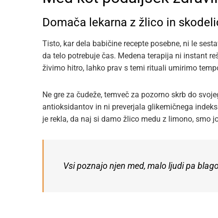
Domača lekarna z žlico in skodel
Tisto, kar dela babičine recepte posebne, ni le sest
da telo potrebuje čas. Medena terapija ni instant r
živimo hitro, lahko prav s temi rituali umirimo temp
Ne gre za čudeže, temveč za pozorno skrb do svojega 
antioksidantov in ni preverjala glikemičnega indeksa. 
je rekla, da naj si damo žlico medu z limono, smo j
Vsi poznajo njen med, malo ljudi pa blag