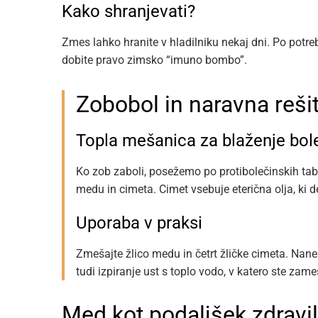
Kako shranjevati?
Zmes lahko hranite v hladilniku nekaj dni. Po potreb
dobite pravo zimsko “imuno bombo”.
Zobobol in naravna reš
Topla mešanica za blaženje bol
Ko zob zaboli, posežemo po protibolečinskih ta
medu in cimeta. Cimet vsebuje eterična olja, ki 
Uporaba v praksi
Zmešajte žlico medu in četrt žličke cimeta. Nan
tudi izpiranje ust s toplo vodo, v katero ste zame
Med kot podaljšek zdravil