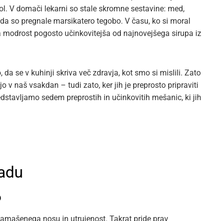
bol. V domači lekarni so stale skromne sestavine: med,
j, da so pregnale marsikatero tegobo. V času, ko si moral
ina modrost pogosto učinkovitejša od najnovejšega sirupa iz
 da se v kuhinji skriva več zdravja, kot smo si mislili. Zato
jo v naš vsakdan – tudi zato, ker jih je preprosto pripraviti
redstavljamo sedem preprostih in učinkovitih mešanic, ki jih
ladu
o
zamašenega nosu in utrujenost. Takrat pride prav