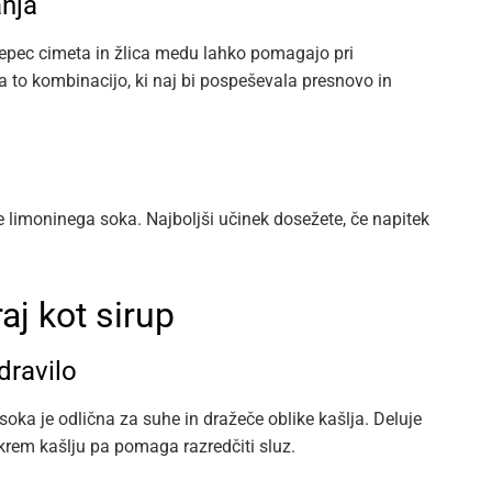
nja
ščepec cimeta in žlica medu lahko pomagajo pri
a to kombinacijo, ki naj bi pospeševala presnovo in
ce limoninega soka. Najboljši učinek dosežete, če napitek
aj kot sirup
dravilo
soka je odlična za suhe in dražeče oblike kašlja. Deluje
okrem kašlju pa pomaga razredčiti sluz.