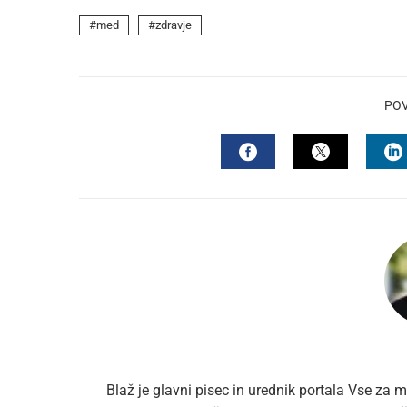
med
zdravje
PO
FACEBOOK
TWITTER
L
Blaž je glavni pisec in urednik portala Vse za m