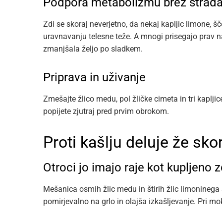
Podpora metabolizmu brez strada
Zdi se skoraj neverjetno, da nekaj kapljic limone, 
uravnavanju telesne teže. A mnogi prisegajo prav n
zmanjšala željo po sladkem.
Priprava in uživanje
Zmešajte žlico medu, pol žličke cimeta in tri kaplji
popijete zjutraj pred prvim obrokom.
Proti kašlju deluje že skor
Otroci jo imajo raje kot kupljeno z
Mešanica osmih žlic medu in štirih žlic limoninega 
pomirjevalno na grlo in olajša izkašljevanje. Pri m