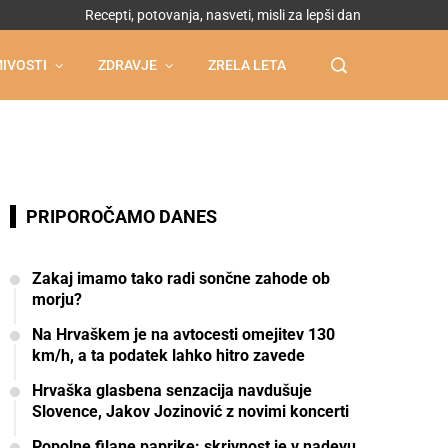
Recepti, potovanja, nasveti, misli za lepši dan
IVOSTI
ZDRAVJE
ZRELA LETA
PRIPOROČAMO DANES
Zakaj imamo tako radi sončne zahode ob
morju?
Na Hrvaškem je na avtocesti omejitev 130
km/h, a ta podatek lahko hitro zavede
Hrvaška glasbena senzacija navdušuje
Slovence, Jakov Jozinović z novimi koncerti
Popolne filane paprike: skrivnost je v nadevu,