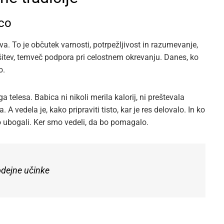
ico
ava. To je občutek varnosti, potrpežljivost in razumevanje,
ešitev, temveč podpora pri celostnem okrevanju. Danes, ko
o.
telesa. Babica ni nikoli merila kalorij, ni preštevala
A vedela je, kako pripraviti tisto, kar je res delovalo. In ko
o ubogali. Ker smo vedeli, da bo pomagalo.
odejne učinke