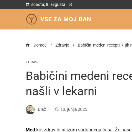
sobota, 8. avgusta
VSE ZA MOJ DAN
Domov
Zdravje
Babičini medeni recepti, ki jih 
ZDRAVJE
Babičini medeni recep
našli v lekarni
Blaž
10. junija 2025
Med
kot zdravilo ni izum sodobnega časa. Že naše b