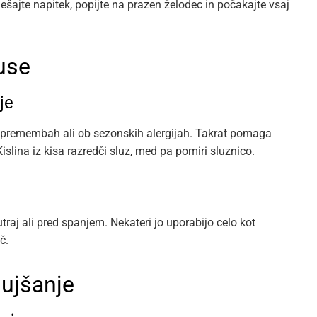
Zmešajte napitek, popijte na prazen želodec in počakajte vsaj
use
je
spremembah ali ob sezonskih alergijah. Takrat pomaga
slina iz kisa razredči sluz, med pa pomiri sluznico.
jutraj ali pred spanjem. Nekateri jo uporabijo celo kot
č.
hujšanje