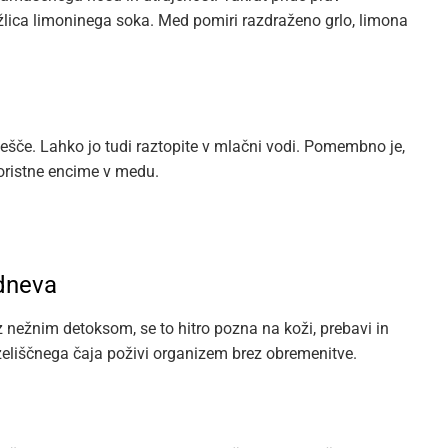
 žlica limoninega soka. Med pomiri razdraženo grlo, limona
tešče. Lahko jo tudi raztopite v mlačni vodi. Pomembno je,
koristne encime v medu.
dneva
 nežnim detoksom, se to hitro pozna na koži, prebavi in
zeliščnega čaja poživi organizem brez obremenitve.