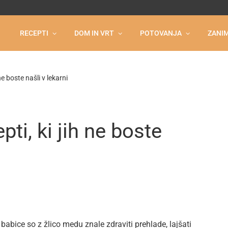
RECEPTI
DOM IN VRT
POTOVANJA
ZANIM
ne boste našli v lekarni
ti, ki jih ne boste
abice so z žlico medu znale zdraviti prehlade, lajšati