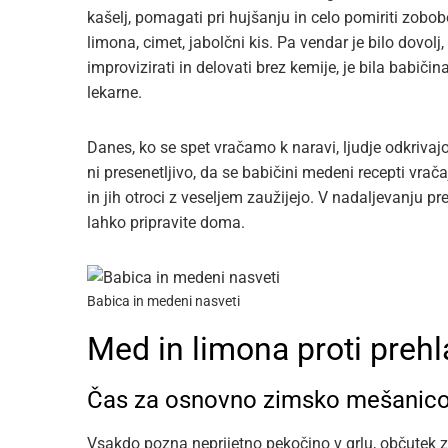
kašelj, pomagati pri hujšanju in celo pomiriti zobo
limona, cimet, jabolčni kis. Pa vendar je bilo dovol
improvizirati in delovati brez kemije, je bila babič
lekarne.
Danes, ko se spet vračamo k naravi, ljudje odkrivajo,
ni presenetljivo, da se babičini medeni recepti vrača
in jih otroci z veseljem zaužijejo. V nadaljevanju p
lahko pripravite doma.
Babica in medeni nasveti
Med in limona proti preh
Čas za osnovno zimsko mešanic
Vsakdo pozna neprijetno pekočino v grlu, občutek 