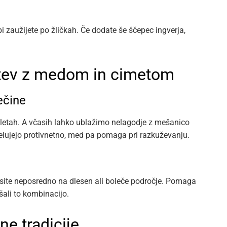
i zaužijete po žličkah. Če dodate še ščepec ingverja,
itev z medom in cimetom
ečine
bletah. A včasih lahko ublažimo nelagodje z mešanico
delujejo protivnetno, med pa pomaga pri razkuževanju.
esite neposredno na dlesen ali boleče področje. Pomaga
šali to kombinacijo.
ne tradicije