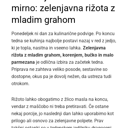
mirno: zelenjavna rižota z
mladim grahom
Ponedeljek ni dan za kulinarične podvige. Po koncu
tedna se kuhinja najbolje postavi nazaj v red z jedjo,
ki je topla, nasitna in vseeno lahka.
Zelenjavna
rižota z mladim grahom, korenjem, bučko in malo
parmezana
je odlična izbira za začetek tedna.
Priprava ne zahteva veliko posode, sestavine so
dostopne, okus pa je dovolj nežen, da ustreza tudi
otrokom.
Rižoto lahko obogatimo z žlico masla na koncu,
vendar z maščobo ni treba pretiravati. Če ostane
nekaj porcije, jo naslednji dan lahko uporabimo kot
prilogo ali osnovo za zelenjavne polpete. Prav
takšni ostanki so v tedenskem jedilniku dragoceni,