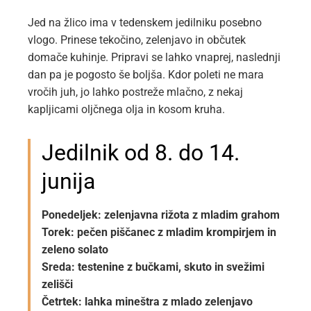
Jed na žlico ima v tedenskem jedilniku posebno
vlogo. Prinese tekočino, zelenjavo in občutek
domače kuhinje. Pripravi se lahko vnaprej, naslednji
dan pa je pogosto še boljša. Kdor poleti ne mara
vročih juh, jo lahko postreže mlačno, z nekaj
kapljicami oljčnega olja in kosom kruha.
Jedilnik od 8. do 14.
junija
Ponedeljek: zelenjavna rižota z mladim grahom
Torek: pečen piščanec z mladim krompirjem in
zeleno solato
Sreda: testenine z bučkami, skuto in svežimi
zelišči
Četrtek: lahka mineštra z mlado zelenjavo