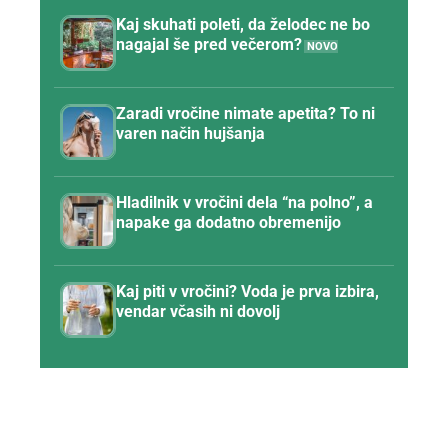
Kaj skuhati poleti, da želodec ne bo
nagajal še pred večerom?
Zaradi vročine nimate apetita? To ni
varen način hujšanja
Hladilnik v vročini dela “na polno”, a
napake ga dodatno obremenijo
Kaj piti v vročini? Voda je prva izbira,
vendar včasih ni dovolj