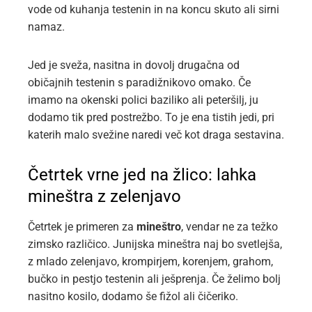
vode od kuhanja testenin in na koncu skuto ali sirni
namaz.
Jed je sveža, nasitna in dovolj drugačna od
običajnih testenin s paradižnikovo omako. Če
imamo na okenski polici baziliko ali peteršilj, ju
dodamo tik pred postrežbo. To je ena tistih jedi, pri
katerih malo svežine naredi več kot draga sestavina.
Četrtek vrne jed na žlico: lahka
mineštra z zelenjavo
Četrtek je primeren za
mineštro
, vendar ne za težko
zimsko različico. Junijska mineštra naj bo svetlejša,
z mlado zelenjavo, krompirjem, korenjem, grahom,
bučko in pestjo testenin ali ješprenja. Če želimo bolj
nasitno kosilo, dodamo še fižol ali čičeriko.