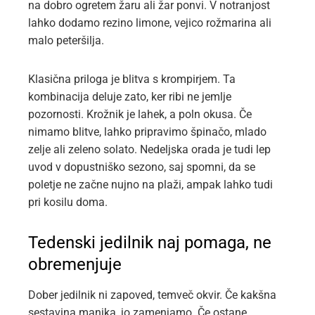
na dobro ogretem žaru ali žar ponvi. V notranjost
lahko dodamo rezino limone, vejico rožmarina ali
malo peteršilja.
Klasična priloga je blitva s krompirjem. Ta
kombinacija deluje zato, ker ribi ne jemlje
pozornosti. Krožnik je lahek, a poln okusa. Če
nimamo blitve, lahko pripravimo špinačo, mlado
zelje ali zeleno solato. Nedeljska orada je tudi lep
uvod v dopustniško sezono, saj spomni, da se
poletje ne začne nujno na plaži, ampak lahko tudi
pri kosilu doma.
Tedenski jedilnik naj pomaga, ne
obremenjuje
Dober jedilnik ni zapoved, temveč okvir. Če kakšna
sestavina manjka, jo zamenjamo. Če ostane