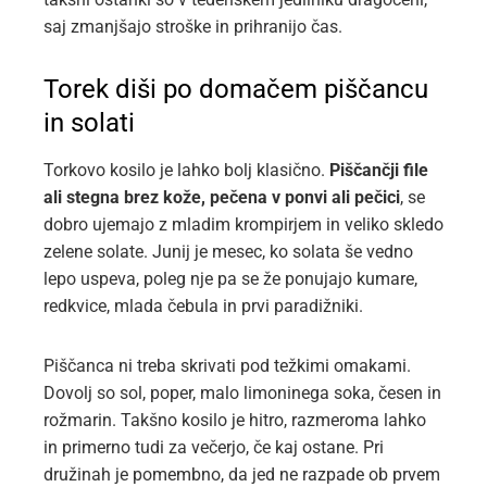
saj zmanjšajo stroške in prihranijo čas.
Torek diši po domačem piščancu
in solati
Torkovo kosilo je lahko bolj klasično.
Piščančji file
ali stegna brez kože, pečena v ponvi ali pečici
, se
dobro ujemajo z mladim krompirjem in veliko skledo
zelene solate. Junij je mesec, ko solata še vedno
lepo uspeva, poleg nje pa se že ponujajo kumare,
redkvice, mlada čebula in prvi paradižniki.
Piščanca ni treba skrivati pod težkimi omakami.
Dovolj so sol, poper, malo limoninega soka, česen in
rožmarin. Takšno kosilo je hitro, razmeroma lahko
in primerno tudi za večerjo, če kaj ostane. Pri
družinah je pomembno, da jed ne razpade ob prvem