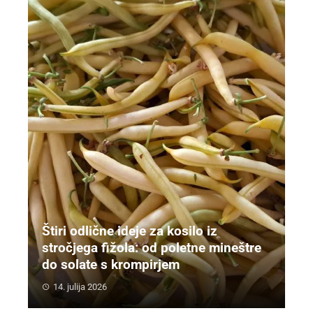
Štiri odlične ideje za kosilo iz
stročjega fižola: od poletne mineštre
do solate s krompirjem
14. julija 2026