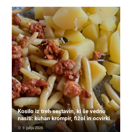
Kosilo iz treh sestavin, ki še vedno
nasiti: kuhan krompir, fižol in ocvirki
9. julija 2026