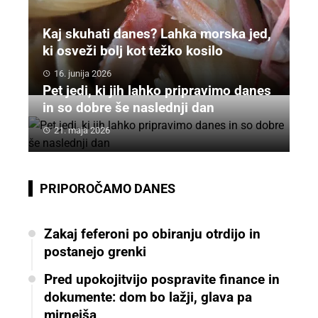
Kaj skuhati danes? Lahka morska jed,
ki osveži bolj kot težko kosilo
16. junija 2026
Pet jedi, ki jih lahko pripravimo danes
in so dobre še naslednji dan
21. maja 2026
PRIPOROČAMO DANES
Zakaj feferoni po obiranju otrdijo in
postanejo grenki
Pred upokojitvijo pospravite finance in
dokumente: dom bo lažji, glava pa
mirnejša