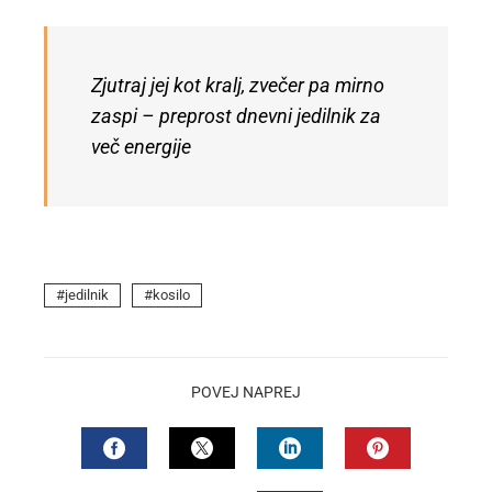
Zjutraj jej kot kralj, zvečer pa mirno
zaspi – preprost dnevni jedilnik za
več energije
jedilnik
kosilo
POVEJ NAPREJ
FACEBOOK
TWITTER
LINKEDIN
PINTEREST