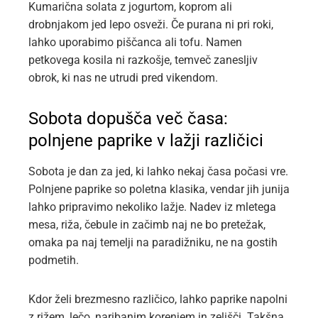
Kumarična solata z jogurtom, koprom ali
drobnjakom jed lepo osveži. Če purana ni pri roki,
lahko uporabimo piščanca ali tofu. Namen
petkovega kosila ni razkošje, temveč zanesljiv
obrok, ki nas ne utrudi pred vikendom.
Sobota dopušča več časa:
polnjene paprike v lažji različici
Sobota je dan za jed, ki lahko nekaj časa počasi vre.
Polnjene paprike so poletna klasika, vendar jih junija
lahko pripravimo nekoliko lažje. Nadev iz mletega
mesa, riža, čebule in začimb naj ne bo pretežak,
omaka pa naj temelji na paradižniku, ne na gostih
podmetih.
Kdor želi brezmesno različico, lahko paprike napolni
z rižem, lečo, naribanim korenjem in zelišči. Takšna