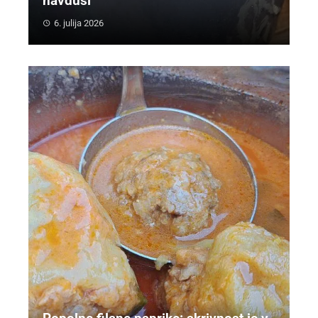
navduši
6. julija 2026