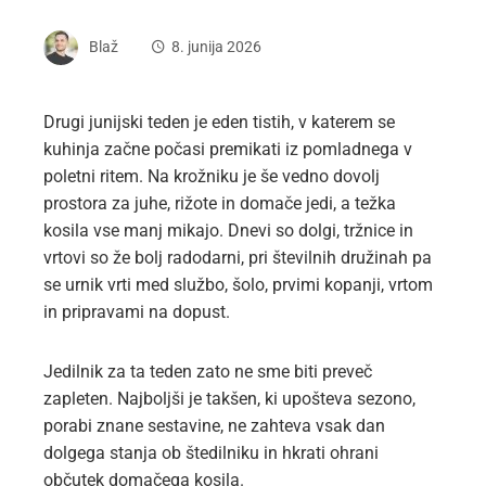
Blaž
8. junija 2026
Drugi junijski teden je eden tistih, v katerem se
kuhinja začne počasi premikati iz pomladnega v
poletni ritem. Na krožniku je še vedno dovolj
prostora za juhe, rižote in domače jedi, a težka
kosila vse manj mikajo. Dnevi so dolgi, tržnice in
vrtovi so že bolj radodarni, pri številnih družinah pa
se urnik vrti med službo, šolo, prvimi kopanji, vrtom
in pripravami na dopust.
Jedilnik za ta teden zato ne sme biti preveč
zapleten. Najboljši je takšen, ki upošteva sezono,
porabi znane sestavine, ne zahteva vsak dan
dolgega stanja ob štedilniku in hkrati ohrani
občutek domačega kosila.