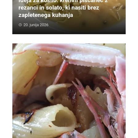
Ideja za kosilo: kremni piščanec z
rezanci in solato, ki nasiti brez
zapletenega kuhanja
20. junija 2026