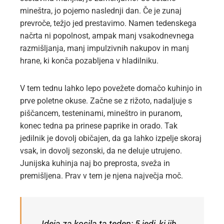
mineštra, jo pojemo naslednji dan. Če je zunaj
prevroče, težjo jed prestavimo. Namen tedenskega
načrta ni popolnost, ampak manj vsakodnevnega
razmišljanja, manj impulzivnih nakupov in manj
hrane, ki konča pozabljena v hladilniku.
V tem tednu lahko lepo povežete domačo kuhinjo in
prve poletne okuse. Začne se z rižoto, nadaljuje s
piščancem, testeninami, mineštro in puranom,
konec tedna pa prinese paprike in orado. Tak
jedilnik je dovolj običajen, da ga lahko izpelje skoraj
vsak, in dovolj sezonski, da ne deluje utrujeno.
Junijska kuhinja naj bo preprosta, sveža in
premišljena. Prav v tem je njena največja moč.