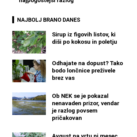
najpogostejši razlog
NAJBOLJ BRANO DANES
Sirup iz figovih listov, ki
diši po kokosu in poletju
Odhajate na dopust? Tako
bodo lončnice preživele
brez vas
Ob NEK se je pokazal
nenavaden prizor, vendar
je razlog povsem
pričakovan
Avgust na vrtu ni mesec