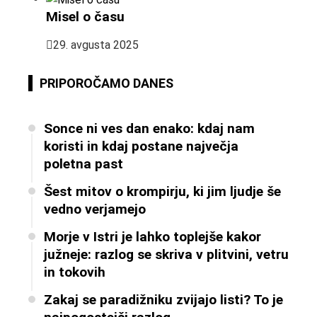
Misel o času
29. avgusta 2025
PRIPOROČAMO DANES
Sonce ni ves dan enako: kdaj nam
koristi in kdaj postane največja
poletna past
Šest mitov o krompirju, ki jim ljudje še
vedno verjamejo
Morje v Istri je lahko toplejše kakor
južneje: razlog se skriva v plitvini, vetru
in tokovih
Zakaj se paradižniku zvijajo listi? To je