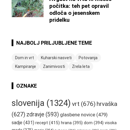
počitka: teh pet opravil
odloča o jesenskem
pridelku
NAJBOLJ PRILJUBLJENE TEME
Dom in vrt
Kuharski nasveti
Potovanja
Kampiranje
Zanimivosti
Zrela leta
OZNAKE
slovenija
(1324)
vrt
(676)
hrvaška
(627)
zdravje
(593)
glasbene novice
(479)
sadje
(431)
recept
(415)
hrana
(395)
dom
(394)
visoka