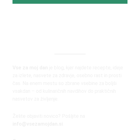
Vse za moj dan
je blog, kjer najdete recepte, ideje
za izlete, nasvete za zdravje, osebno rast in prosti
čas. Na enem mestu so zbrane vsebine za boljši
vsakdan – od kulinaričnih navdihov do praktičnih
nasvetov za življenje.
Želite objaviti novico? Pošljite na
info@vsezamojdan.si
.