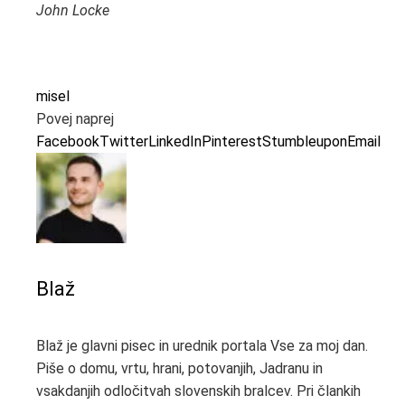
John Locke
misel
Povej naprej
Facebook
Twitter
LinkedIn
Pinterest
Stumbleupon
Email
Blaž
Blaž je glavni pisec in urednik portala Vse za moj dan.
Piše o domu, vrtu, hrani, potovanjih, Jadranu in
vsakdanjih odločitvah slovenskih bralcev. Pri člankih