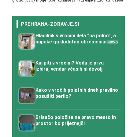
greda
(375)
morje
(354)
kuhanje
(311)
zelenjava
(296)
kosilo
(286)
Hladilnik v vročini dela “na polno”, a
napake ga dodatno obremenijo
Kaj piti v vročini? Voda je prva
izbira, vendar včasih ni dovolj
Kako v vročih poletnih dneh pravilno
posušiti perilo?
Brisačo položite na pravo mesto in
prostor bo prijetnejši