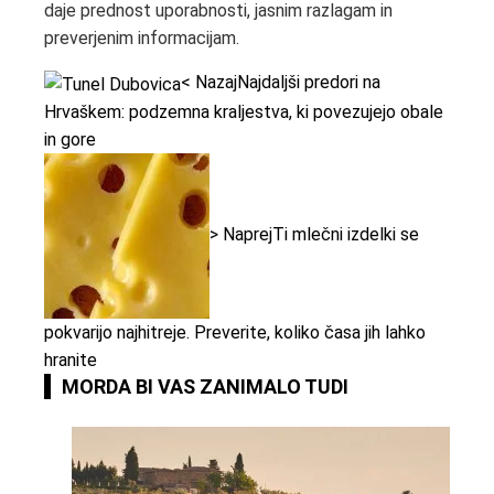
daje prednost uporabnosti, jasnim razlagam in
preverjenim informacijam.
< Nazaj
Najdaljši predori na
Hrvaškem: podzemna kraljestva, ki povezujejo obale
in gore
> Naprej
Ti mlečni izdelki se
pokvarijo najhitreje. Preverite, koliko časa jih lahko
hranite
MORDA BI VAS ZANIMALO TUDI