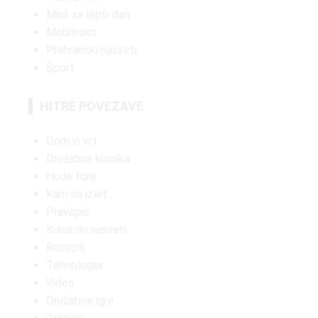
Misli za lepši dan
Mobilnost
Prehranski nasveti
Šport
HITRE POVEZAVE
Dom in vrt
Družabna kronika
Hude fore
Kam na izlet
Pravopis
Kuharski nasveti
Recepti
Tehnologija
Video
Družabne igre