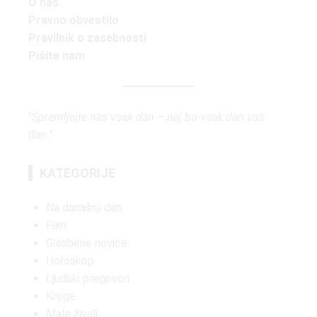
O nas
Pravno obvestilo
Pravilnik o zasebnosti
Pišite nam
"
Spremljajte nas vsak dan – naj bo vsak dan vaš
dan.
"
KATEGORIJE
Na današnji dan
Film
Glasbene novice
Horoskop
Ljudski pregovori
Knjige
Male živali