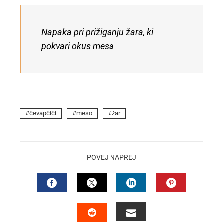
Napaka pri prižiganju žara, ki
pokvari okus mesa
čevapčiči
meso
žar
POVEJ NAPREJ
FACEBOOK
TWITTER
LINKEDIN
PINTEREST