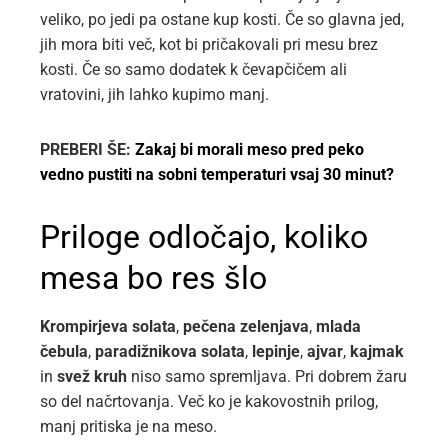
veliko, po jedi pa ostane kup kosti. Če so glavna jed,
jih mora biti več, kot bi pričakovali pri mesu brez
kosti. Če so samo dodatek k čevapčičem ali
vratovini, jih lahko kupimo manj.
PREBERI ŠE:
Zakaj bi morali meso pred peko
vedno pustiti na sobni temperaturi vsaj 30 minut?
Priloge odločajo, koliko
mesa bo res šlo
Krompirjeva solata
,
pečena zelenjava
,
mlada
čebula
,
paradižnikova solata
,
lepinje
,
ajvar
,
kajmak
in
svež kruh
niso samo spremljava. Pri dobrem žaru
so del načrtovanja. Več ko je kakovostnih prilog,
manj pritiska je na meso.