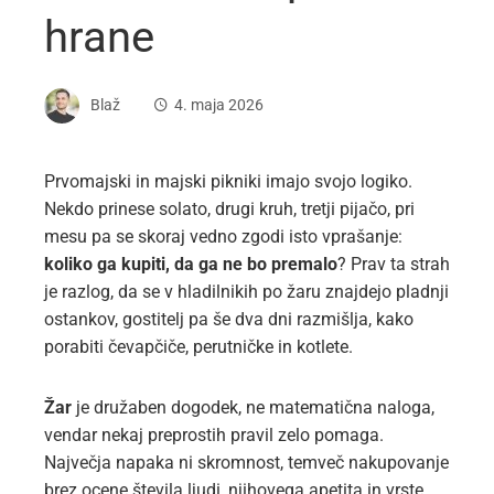
hrane
Blaž
4. maja 2026
Prvomajski in majski pikniki imajo svojo logiko.
Nekdo prinese solato, drugi kruh, tretji pijačo, pri
mesu pa se skoraj vedno zgodi isto vprašanje:
koliko ga kupiti, da ga ne bo premalo
? Prav ta strah
je razlog, da se v hladilnikih po žaru znajdejo pladnji
ostankov, gostitelj pa še dva dni razmišlja, kako
porabiti čevapčiče, perutničke in kotlete.
Žar
je družaben dogodek, ne matematična naloga,
vendar nekaj preprostih pravil zelo pomaga.
Največja napaka ni skromnost, temveč nakupovanje
brez ocene števila ljudi, njihovega apetita in vrste