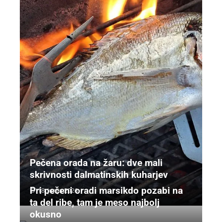
Pečena orada na žaru: dve mali
skrivnosti dalmatinskih kuharjev
Pri pečeni oradi marsikdo pozabi na
18. junija 2026
ta del ribe, tam je meso najbolj
okusno