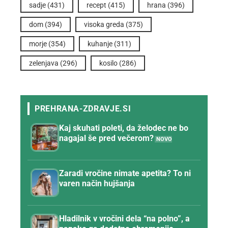
sadje
(431)
recept
(415)
hrana
(396)
dom
(394)
visoka greda
(375)
morje
(354)
kuhanje
(311)
zelenjava
(296)
kosilo
(286)
Kaj skuhati poleti, da želodec ne bo
nagajal še pred večerom?
Zaradi vročine nimate apetita? To ni
varen način hujšanja
Hladilnik v vročini dela “na polno”, a