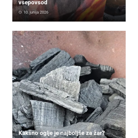
vsepovsod
10. junija 2026
Kakšno oglje je najboljše za žar?