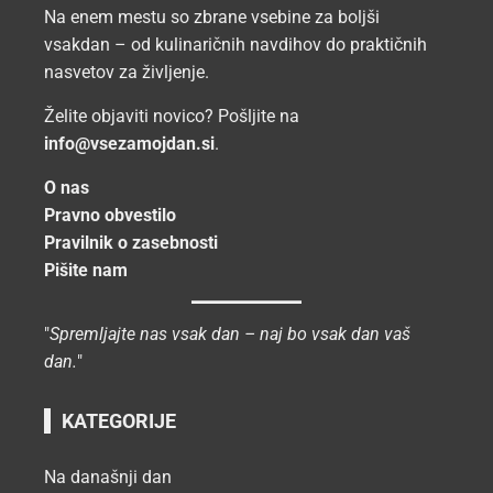
Na enem mestu so zbrane vsebine za boljši
vsakdan – od kulinaričnih navdihov do praktičnih
nasvetov za življenje.
Želite objaviti novico? Pošljite na
info@vsezamojdan.si
.
O nas
Pravno obvestilo
Pravilnik o zasebnosti
Pišite nam
"
Spremljajte nas vsak dan – naj bo vsak dan vaš
dan.
"
KATEGORIJE
Na današnji dan