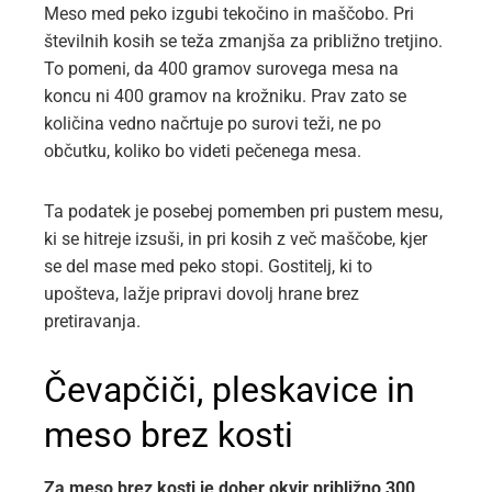
Meso med peko izgubi tekočino in maščobo. Pri
številnih kosih se teža zmanjša za približno tretjino.
To pomeni, da 400 gramov surovega mesa na
koncu ni 400 gramov na krožniku. Prav zato se
količina vedno načrtuje po surovi teži, ne po
občutku, koliko bo videti pečenega mesa.
Ta podatek je posebej pomemben pri pustem mesu,
ki se hitreje izsuši, in pri kosih z več maščobe, kjer
se del mase med peko stopi. Gostitelj, ki to
upošteva, lažje pripravi dovolj hrane brez
pretiravanja.
Čevapčiči, pleskavice in
meso brez kosti
Za meso brez kosti je dober okvir približno 300