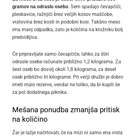
gramov na odraslo osebo
. Sem spadajo čevapčiči,
pleskavice, ražnjiči brez večjih kosov maščobe,
vratovina brez kosti in podobni kosi. Takšno meso
ima manj odpadka, zato je količina na krožniku bolj
predvidljiva.
Če pripravljate samo čevapčiče, lahko za štiri
odrasle osebe računate približno 1,2 kilograma. Za
šest oseb bo dovolj okoli 1,8 kilograma, za deset
oseb približno tri kilograme. Pri večji družbi je dobro
imeti malo rezerve, vendar ne toliko, da bi kupili še
za pol dodatnega piknika.
Mešana ponudba zmanjša pritisk
na količino
Žar je lažje načrtovati, če na mizi ni samo ena vrsta