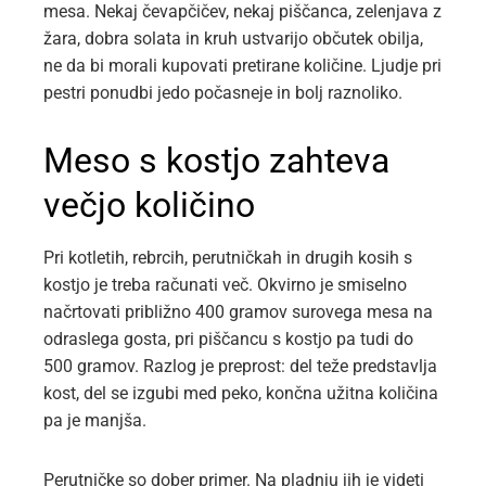
mesa. Nekaj čevapčičev, nekaj piščanca, zelenjava z
žara, dobra solata in kruh ustvarijo občutek obilja,
ne da bi morali kupovati pretirane količine. Ljudje pri
pestri ponudbi jedo počasneje in bolj raznoliko.
Meso s kostjo zahteva
večjo količino
Pri kotletih, rebrcih, perutničkah in drugih kosih s
kostjo je treba računati več. Okvirno je smiselno
načrtovati približno 400 gramov surovega mesa na
odraslega gosta, pri piščancu s kostjo pa tudi do
500 gramov. Razlog je preprost: del teže predstavlja
kost, del se izgubi med peko, končna užitna količina
pa je manjša.
Perutničke so dober primer. Na pladnju jih je videti