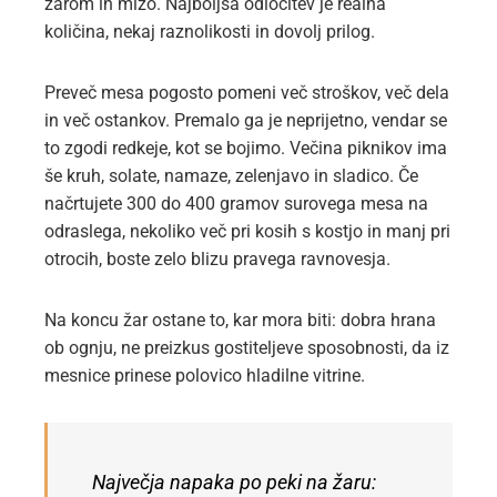
žarom in mizo. Najboljša odločitev je realna
količina, nekaj raznolikosti in dovolj prilog.
Preveč mesa pogosto pomeni več stroškov, več dela
in več ostankov. Premalo ga je neprijetno, vendar se
to zgodi redkeje, kot se bojimo. Večina piknikov ima
še kruh, solate, namaze, zelenjavo in sladico. Če
načrtujete 300 do 400 gramov surovega mesa na
odraslega, nekoliko več pri kosih s kostjo in manj pri
otrocih, boste zelo blizu pravega ravnovesja.
Na koncu žar ostane to, kar mora biti: dobra hrana
ob ognju, ne preizkus gostiteljeve sposobnosti, da iz
mesnice prinese polovico hladilne vitrine.
Največja napaka po peki na žaru: