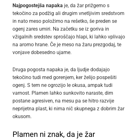
Najpogostejša napaka
je, da žar prižgemo s
tekočino za podžig ali drugim vnetljivim sredstvom
in nato meso položimo na rešetko, še preden se
ogenj zares umiri. Na začetku se iz goriva in
vžigalnih sredstev sproščajo hlapi, ki lahko vplivajo
na aromo hrane. Če je meso na žaru prezgodaj, te
vonjave dobesedno ujame.
Druga pogosta napaka je, da ljudje dodajajo
tekočino tudi med gorenjem, ker želijo pospešiti
ogenj. S tem ne ogrozijo le okusa, ampak tudi
varnost. Plamen lahko sunkovito naraste, dim
postane agresiven, na mesu pa se hitro razvije
neprijetna plast, ki nima nič skupnega z dobrim žar
okusom.
Plamen ni znak, da je žar