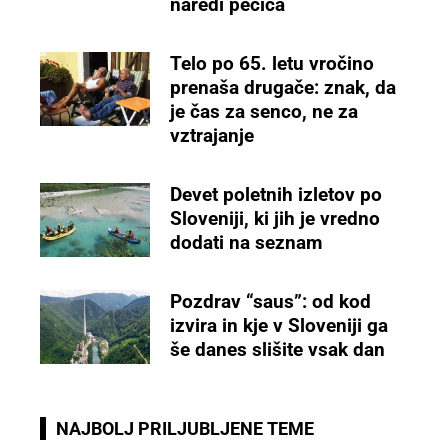
naredi pečica
Telo po 65. letu vročino
prenaša drugače: znak, da
je čas za senco, ne za
vztrajanje
Devet poletnih izletov po
Sloveniji, ki jih je vredno
dodati na seznam
Pozdrav “saus”: od kod
izvira in kje v Sloveniji ga
še danes slišite vsak dan
NAJBOLJ PRILJUBLJENE TEME