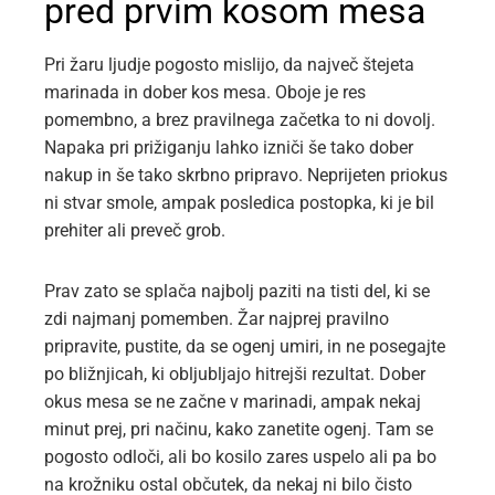
pred prvim kosom mesa
Pri žaru ljudje pogosto mislijo, da največ štejeta
marinada in dober kos mesa. Oboje je res
pomembno, a brez pravilnega začetka to ni dovolj.
Napaka pri prižiganju lahko izniči še tako dober
nakup in še tako skrbno pripravo. Neprijeten priokus
ni stvar smole, ampak posledica postopka, ki je bil
prehiter ali preveč grob.
Prav zato se splača najbolj paziti na tisti del, ki se
zdi najmanj pomemben. Žar najprej pravilno
pripravite, pustite, da se ogenj umiri, in ne posegajte
po bližnjicah, ki obljubljajo hitrejši rezultat. Dober
okus mesa se ne začne v marinadi, ampak nekaj
minut prej, pri načinu, kako zanetite ogenj. Tam se
pogosto odloči, ali bo kosilo zares uspelo ali pa bo
na krožniku ostal občutek, da nekaj ni bilo čisto