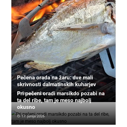
Pečena orada na žaru: dve mali
skrivnosti dalmatinskih kuharjev
Pri pečeni oradi marsikdo pozabi na
18. junija 2026
ta del ribe, tam je meso najbolj
okusno
17. junija 2026