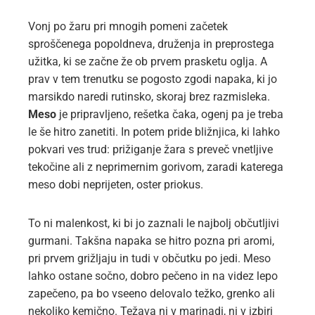
Vonj po žaru pri mnogih pomeni začetek
sproščenega popoldneva, druženja in preprostega
užitka, ki se začne že ob prvem prasketu oglja. A
prav v tem trenutku se pogosto zgodi napaka, ki jo
marsikdo naredi rutinsko, skoraj brez razmisleka.
Meso
je pripravljeno, rešetka čaka, ogenj pa je treba
le še hitro zanetiti. In potem pride bližnjica, ki lahko
pokvari ves trud: prižiganje žara s preveč vnetljive
tekočine ali z neprimernim gorivom, zaradi katerega
meso dobi neprijeten, oster priokus.
To ni malenkost, ki bi jo zaznali le najbolj občutljivi
gurmani. Takšna napaka se hitro pozna pri aromi,
pri prvem grižljaju in tudi v občutku po jedi. Meso
lahko ostane sočno, dobro pečeno in na videz lepo
zapečeno, pa bo vseeno delovalo težko, grenko ali
nekoliko kemično. Težava ni v marinadi, ni v izbiri