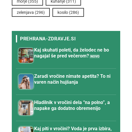
morje
(355)
kuhanje
(311)
zelenjava
(296)
kosilo
(286)
Kaj skuhati poleti, da želodec ne bo
nagajal še pred večerom?
Zaradi vročine nimate apetita? To ni
varen način hujšanja
Hladilnik v vročini dela “na polno”, a
napake ga dodatno obremenijo
Kaj piti v vročini? Voda je prva izbira,