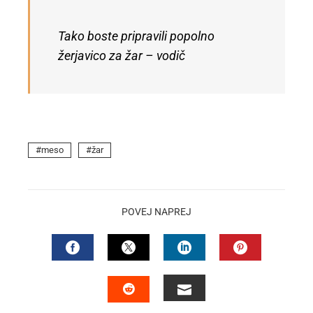
Tako boste pripravili popolno
žerjavico za žar – vodič
meso
žar
POVEJ NAPREJ
FACEBOOK
TWITTER
LINKEDIN
PINTEREST