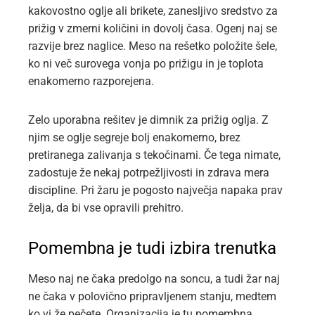
kakovostno oglje ali brikete, zanesljivo sredstvo za
prižig v zmerni količini in dovolj časa. Ogenj naj se
razvije brez naglice. Meso na rešetko položite šele,
ko ni več surovega vonja po prižigu in je toplota
enakomerno razporejena.
Zelo uporabna rešitev je dimnik za prižig oglja. Z
njim se oglje segreje bolj enakomerno, brez
pretiranega zalivanja s tekočinami. Če tega nimate,
zadostuje že nekaj potrpežljivosti in zdrava mera
discipline. Pri žaru je pogosto največja napaka prav
želja, da bi vse opravili prehitro.
Pomembna je tudi izbira trenutka
Meso naj ne čaka predolgo na soncu, a tudi žar naj
ne čaka v polovično pripravljenem stanju, medtem
ko vi že pečete. Organizacija je tu pomembna.