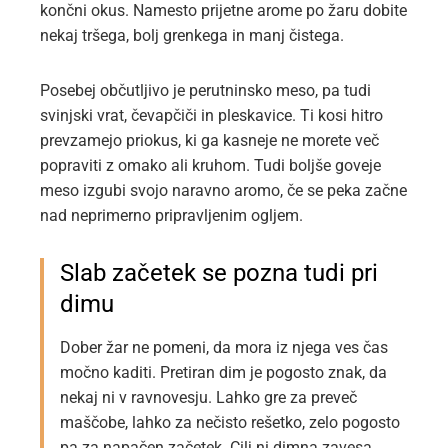
končni okus. Namesto prijetne arome po žaru dobite
nekaj tršega, bolj grenkega in manj čistega.
Posebej občutljivo je perutninsko meso, pa tudi
svinjski vrat, čevapčiči in pleskavice. Ti kosi hitro
prevzamejo priokus, ki ga kasneje ne morete več
popraviti z omako ali kruhom. Tudi boljše goveje
meso izgubi svojo naravno aromo, če se peka začne
nad neprimerno pripravljenim ogljem.
Slab začetek se pozna tudi pri
dimu
Dober žar ne pomeni, da mora iz njega ves čas
močno kaditi. Pretiran dim je pogosto znak, da
nekaj ni v ravnovesju. Lahko gre za preveč
maščobe, lahko za nečisto rešetko, zelo pogosto
pa za napačen začetek. Cilj ni dimna zavesa,