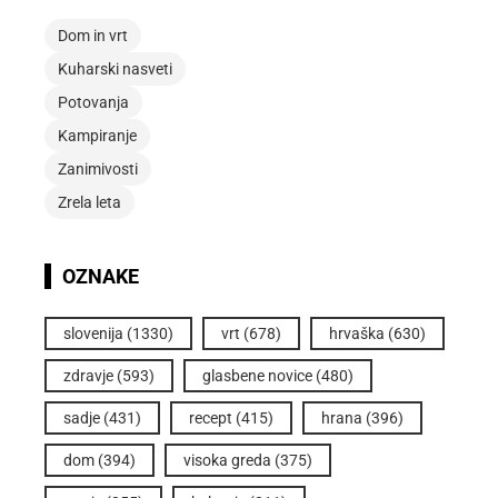
Dom in vrt
Kuharski nasveti
Potovanja
Kampiranje
Zanimivosti
Zrela leta
OZNAKE
slovenija
(1330)
vrt
(678)
hrvaška
(630)
zdravje
(593)
glasbene novice
(480)
sadje
(431)
recept
(415)
hrana
(396)
dom
(394)
visoka greda
(375)