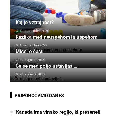
Kaj je vztrajnost?
12. septembra 2025
Razlika med neuspehom in uspehom
1. septembra 2025
Misel o času
29. avgusta 2025
Če se med potjo ustavljaš …
26. avgusta 2025
PRIPOROČAMO DANES
Kanada ima vinsko regijo, ki preseneti