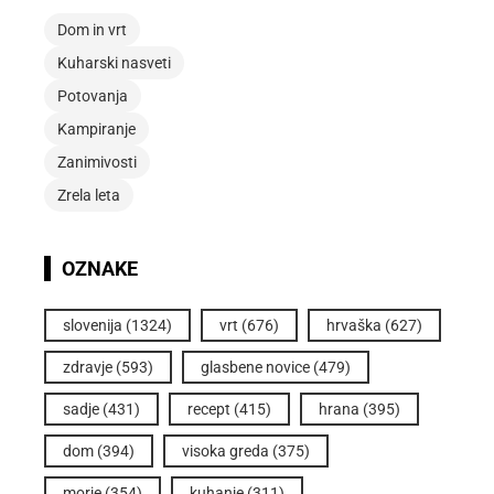
Dom in vrt
Kuharski nasveti
Potovanja
Kampiranje
Zanimivosti
Zrela leta
OZNAKE
slovenija
(1324)
vrt
(676)
hrvaška
(627)
zdravje
(593)
glasbene novice
(479)
sadje
(431)
recept
(415)
hrana
(395)
dom
(394)
visoka greda
(375)
morje
(354)
kuhanje
(311)