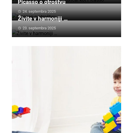
Picasso o otroštvu
24. septembra 2025
Živite v harmoniji …
23. septembra 2025