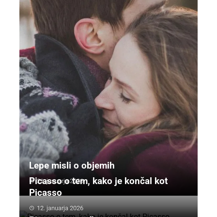
Lepe misli o objemih
Picasso o tem, kako je končal kot
21. januarja 2026
Picasso
12. januarja 2026