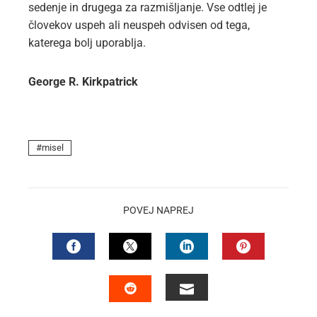
sedenje in drugega za razmišljanje. Vse odtlej je
človekov uspeh ali neuspeh odvisen od tega,
katerega bolj uporablja.
George R. Kirkpatrick
misel
POVEJ NAPREJ
FACEBOOK
TWITTER
LINKEDIN
PINTEREST
EMAIL
STUMBLEUPON