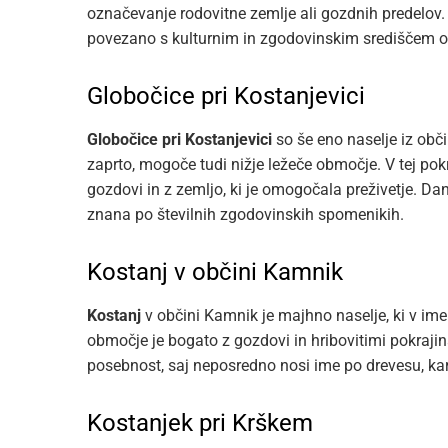
označevanje rodovitne zemlje ali gozdnih predelov. 
povezano s kulturnim in zgodovinskim središčem 
Globočice pri Kostanjevici
Globočice pri Kostanjevici
so še eno naselje iz obč
zaprto, mogoče tudi nižje ležeče območje. V tej pokr
gozdovi in z zemljo, ki je omogočala preživetje. Dane
znana po številnih zgodovinskih spomenikih.
Kostanj v občini Kamnik
Kostanj
v občini Kamnik je majhno naselje, ki v ime
območje je bogato z gozdovi in hribovitimi pokrajina
posebnost, saj neposredno nosi ime po drevesu, ka
Kostanjek pri Krškem