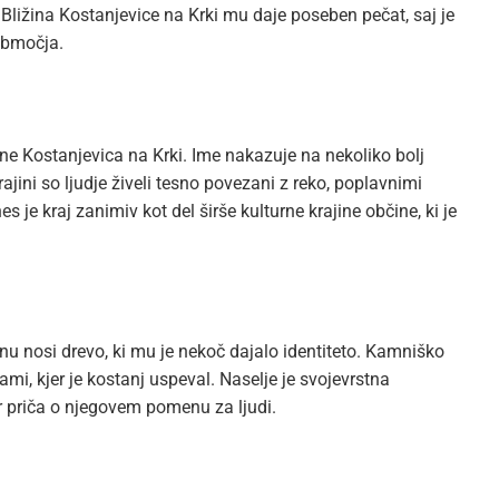
Bližina Kostanjevice na Krki mu daje poseben pečat, saj je
območja.
ine Kostanjevica na Krki. Ime nakazuje na nekoliko bolj
ajini so ljudje živeli tesno povezani z reko, poplavnimi
s je kraj zanimiv kot del širše kulturne krajine občine, ki je
nu nosi drevo, ki mu je nekoč dajalo identiteto. Kamniško
mi, kjer je kostanj uspeval. Naselje je svojevrstna
r priča o njegovem pomenu za ljudi.