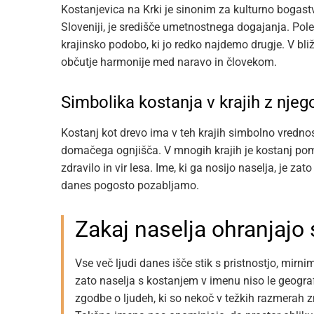
Kostanjevica na Krki je sinonim za kulturno bogastv
Sloveniji, je središče umetnostnega dogajanja. Pol
krajinsko podobo, ki jo redko najdemo drugje. V bliži
občutje harmonije med naravo in človekom.
Simbolika kostanja v krajih z nj
Kostanj kot drevo ima v teh krajih simbolno vrednost
domačega ognjišča. V mnogih krajih je kostanj pomeni
zdravilo in vir lesa. Ime, ki ga nosijo naselja, je zat
danes pogosto pozabljamo.
Zakaj naselja ohranjajo 
Vse več ljudi danes išče stik s pristnostjo, mirni
zato naselja s kostanjem v imenu niso le geograf
zgodbe o ljudeh, ki so nekoč v težkih razmerah znal