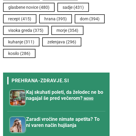
glasbene novice
(480)
sadje
(431)
recept
(415)
hrana
(395)
dom
(394)
visoka greda
(375)
morje
(354)
kuhanje
(311)
zelenjava
(296)
kosilo
(286)
Kaj skuhati poleti, da želodec ne bo
nagajal še pred večerom?
Zaradi vročine nimate apetita? To
ni varen način hujšanja