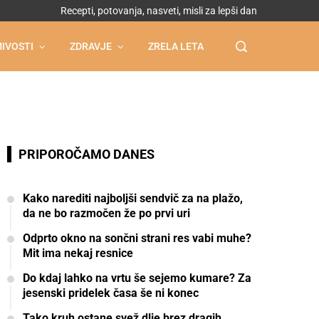
Recepti, potovanja, nasveti, misli za lepši dan
IVOSTI
ZDRAVJE
ZRELA LETA
PRIPOROČAMO DANES
Kako narediti najboljši sendvič za na plažo,
da ne bo razmočen že po prvi uri
Odprto okno na sončni strani res vabi muhe?
Mit ima nekaj resnice
Do kdaj lahko na vrtu še sejemo kumare? Za
jesenski pridelek časa še ni konec
Tako kruh ostane svež dlje brez dragih