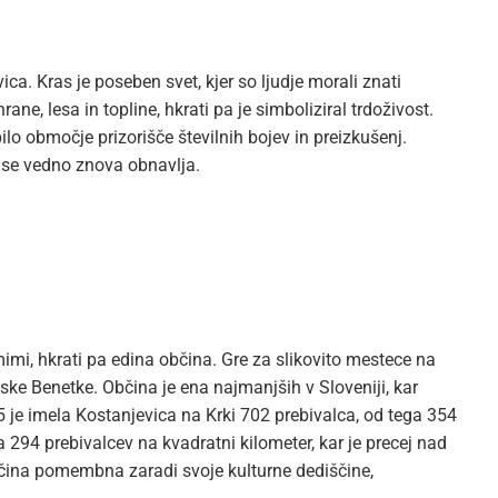
ica. Kras je poseben svet, kjer so ljudje morali znati
rane, lesa in topline, hkrati pa je simboliziral trdoživost.
lo območje prizorišče številnih bojev in preizkušenj.
i se vedno znova obnavlja.
imi, hkrati pa edina občina. Gre za slikovito mestece na
nske Benetke. Občina je ena najmanjših v Sloveniji, kar
5 je imela Kostanjevica na Krki 702 prebivalca, od tega 354
294 prebivalcev na kvadratni kilometer, kar je precej nad
čina pomembna zaradi svoje kulturne dediščine,