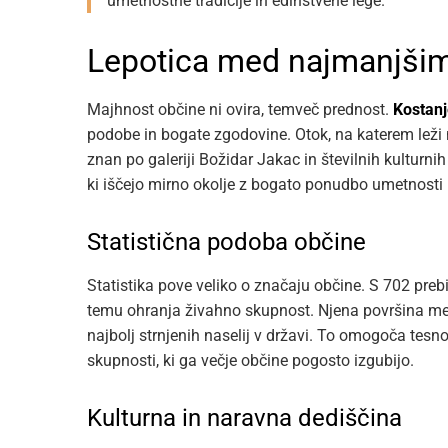
umetnostne tradicije in edinstvene lege.
Lepotica med najmanjšim
Majhnost občine ni ovira, temveč prednost.
Kostanj
podobe in bogate zgodovine. Otok, na katerem leži n
znan po galeriji Božidar Jakac in številnih kulturni
ki iščejo mirno okolje z bogato ponudbo umetnosti 
Statistična podoba občine
Statistika pove veliko o značaju občine. S 702 pr
temu ohranja živahno skupnost. Njena površina meri
najbolj strnjenih naselij v državi. To omogoča tesn
skupnosti, ki ga večje občine pogosto izgubijo.
Kulturna in naravna dediščina