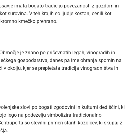
Posavje imata bogato tradicijo povezanosti z gozdom in
ot surovina. V teh krajih so ljudje kostanj cenili kot
o skromno kmečko prehrano.
 Območje je znano po gričevnatih legah, vinogradih in
kmečkega gospodarstva, danes pa ime ohranja spomin na
ži v okolju, kjer se prepletata tradicija vinogradništva in
olenjske slovi po bogati zgodovini in kulturni dediščini, ki
vojo lego na podeželju simbolizira tradicionalno
truperta so številni primeri starih kozolcev, ki skupaj z
čja.