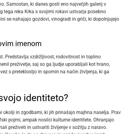
o. Samostan, ki danes gosti eno največjih galerij v
eg tega reka Krka s svojimi rokavi ustvarja posebno
ni se nahajajo gozdovi, vinogradi in griči, ki dopolnjujejo
egovim imenom
. Predstavlja vzdržljivost, rodovitnost in toplino
l preživetje, saj so ga ljudje uporabljali kot hrano,
o vez s preteklostjo in spomin na način življenja, ki ga
svojo identiteto?
mi okolji in zgodbami, ki jih prinašajo majhna naselja. Prav
ski pojmi, ampak nosilci kulturne identitete. Ohranjajo
i preživeti in ustvariti življenje v sožitju z naravo.