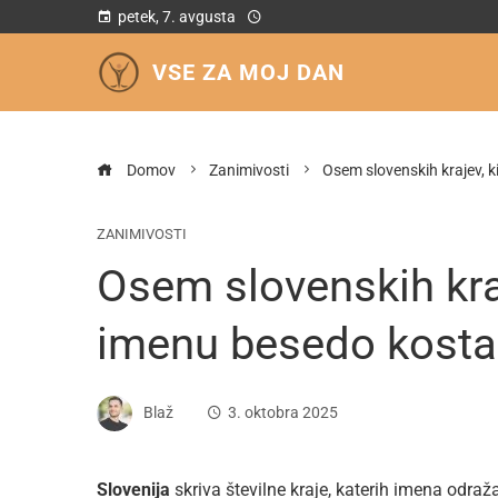
petek, 7. avgusta
VSE ZA MOJ DAN
Domov
Zanimivosti
Osem slovenskih krajev, 
ZANIMIVOSTI
Osem slovenskih kra
imenu besedo kosta
Blaž
3. oktobra 2025
Slovenija
skriva številne kraje, katerih imena odraža