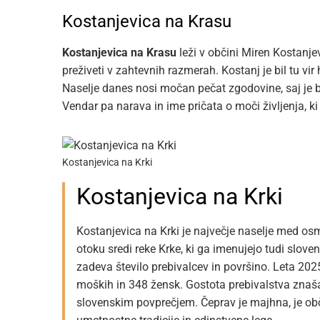
Kostanjevica na Krasu
Kostanjevica na Krasu
leži v občini Miren Kostanjev
preživeti v zahtevnih razmerah. Kostanj je bil tu vir h
Naselje danes nosi močan pečat zgodovine, saj je bi
Vendar pa narava in ime pričata o moči življenja, k
Kostanjevica na Krki
Kostanjevica na Krki
Kostanjevica na Krki je največje naselje med osm
otoku sredi reke Krke, ki ga imenujejo tudi slove
zadeva število prebivalcev in površino. Leta 202
moških in 348 žensk. Gostota prebivalstva znaša 
slovenskim povprečjem. Čeprav je majhna, je ob