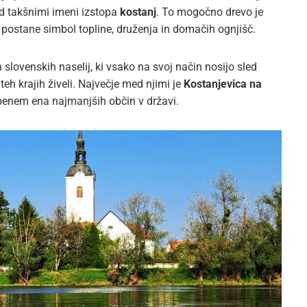
ed takšnimi imeni izstopa
kostanj
. To mogočno drevo je
a postane simbol topline, druženja in domačih ognjišč.
 slovenskih naselij, ki vsako na svoj način nosijo sled
teh krajih živeli. Največje med njimi je
Kostanjevica na
obenem ena najmanjših občin v državi.