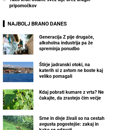
pripomočkov
NAJBOLJ BRANO DANES
Generacija Z pije drugače,
alkoholna industrija pa že
spreminja ponudbo
Štirje jadranski otoki, na
katerih si z avtom ne boste kaj
veliko pomagali
Kdaj pobrati kumare z vrta? Ne
čakajte, da zrastejo čim večje
Srne in divje živali so na cestah
avgusta pogostejše: zakaj in
kako se odzvati