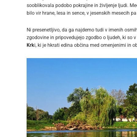
sooblikovala podobo pokrajine in življenje ljudi. M
bilo vir hrane, lesa in sence, v jesenskih mesecih p
Ni presenetljivo, da ga najdemo tudi v imenih osmih
zgodovine in pripovedujejo zgodbo o ljudeh, ki so v 
Krk
i, ki je hkrati edina občina med omenjenimi in 