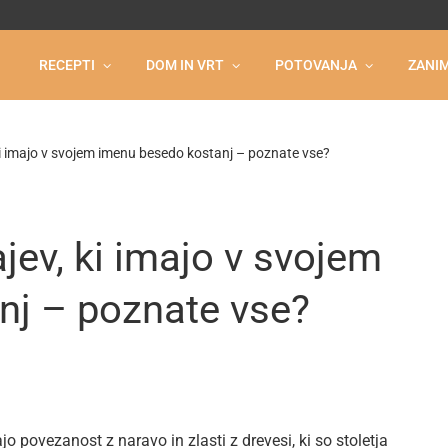
RECEPTI
DOM IN VRT
POTOVANJA
ZANIM
ki imajo v svojem imenu besedo kostanj – poznate vse?
jev, ki imajo v svojem
nj – poznate vse?
jo povezanost z naravo in zlasti z drevesi, ki so stoletja