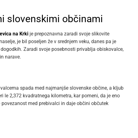
i slovenskimi občinami
evica na Krki
je prepoznavna zaradi svoje slikovite
aselje, je bil poseljen že v srednjem veku, danes pa je
h dogodkih. Zaradi svoje posebnosti privablja obiskovalce,
in narave.
ebivalcema spada med najmanjše slovenske občine, a kljub
 le 2,372 kvadratnega kilometra, kar pomeni, da je eno
o povezanost med prebivalci in daje občini občutek