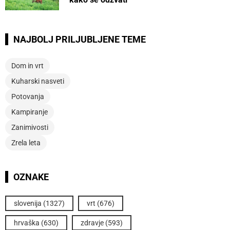
NAJBOLJ PRILJUBLJENE TEME
Dom in vrt
Kuharski nasveti
Potovanja
Kampiranje
Zanimivosti
Zrela leta
OZNAKE
slovenija
(1327)
vrt
(676)
hrvaška
(630)
zdravje
(593)