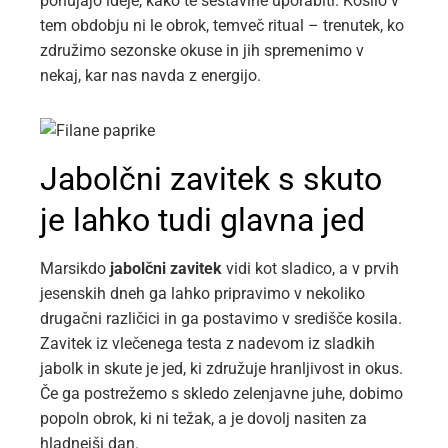
ponujajo ideje, kako te sestavine uporabiti. Kosilo v
tem obdobju ni le obrok, temveč ritual – trenutek, ko
združimo sezonske okuse in jih spremenimo v
nekaj, kar nas navda z energijo.
Jabolčni zavitek s skuto
je lahko tudi glavna jed
Marsikdo
jabolčni zavitek
vidi kot sladico, a v prvih
jesenskih dneh ga lahko pripravimo v nekoliko
drugačni različici in ga postavimo v središče kosila.
Zavitek iz vlečenega testa z nadevom iz sladkih
jabolk in skute je jed, ki združuje hranljivost in okus.
Če ga postrežemo s skledo zelenjavne juhe, dobimo
popoln obrok, ki ni težak, a je dovolj nasiten za
hladnejši dan.