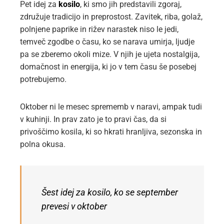
Pet idej za
kosilo
, ki smo jih predstavili zgoraj,
združuje tradicijo in preprostost. Zavitek, riba, golaž,
polnjene paprike in rižev narastek niso le jedi,
temveč zgodbe o času, ko se narava umirja, ljudje
pa se zberemo okoli mize. V njih je ujeta nostalgija,
domačnost in energija, ki jo v tem času še posebej
potrebujemo.
Oktober ni le mesec sprememb v naravi, ampak tudi
v kuhinji. In prav zato je to pravi čas, da si
privoščimo kosila, ki so hkrati hranljiva, sezonska in
polna okusa.
Šest idej za kosilo, ko se september
prevesi v oktober