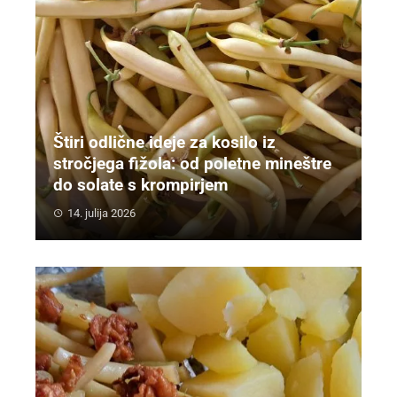
Štiri odlične ideje za kosilo iz
stročjega fižola: od poletne mineštre
do solate s krompirjem
14. julija 2026