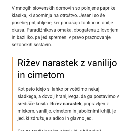
V mnogih slovenskih domovih so polnjene paprike
klasika, ki spominja na otroštvo. Jeseni so še
posebej priljubljene, ker prinašajo toplino in obilje
okusa. Paradižnikova omaka, obogatena z lovorjem
in baziliko, pa jed spremeni v pravo praznovanje
sezonskih sestavin.
Rižev narastek z vanilijo
in cimetom
Kot peto idejo si lahko privoščimo nekaj
sladkega, a dovolj hranljivega, da ga postavimo v
središče kosila.
Rižev narastek
, pripravljen z
mlekom, vanilijo, cimetom in jabolčnimi krhlji, je
jed, ki združuje sladico in glavno jed.