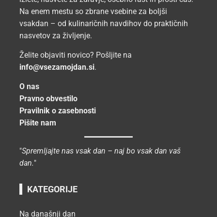
Na enem mestu so zbrane vsebine za boljši
vsakdan – od kulinaričnih navdihov do praktičnih
nasvetov za življenje.
Želite objaviti novico? Pošljite na
info@vsezamojdan.si
.
O nas
Pravno obvestilo
Pravilnik o zasebnosti
Pišite nam
"
Spremljajte nas vsak dan – naj bo vsak dan vaš
dan.
"
KATEGORIJE
Na današnji dan