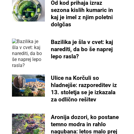
Od kod prihaja izraz
sezona kislih kumaric in
kaj je imel z njim poletni
dolgčas
Bazilika je šla v cvet: kaj
narediti, da bo še naprej
lepo rasla?
Ulice na Korčuli so
hladnejše: razporeditev iz
13. stoletja se je izkazala
za odlično rešitev
Aronija dozori, ko postane
temno modra in rahlo
nagubana: letos malo prej