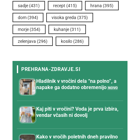
sadje
(431)
recept
(415)
hrana
(395)
dom
(394)
visoka greda
(375)
morje
(354)
kuhanje
(311)
zelenjava
(296)
kosilo
(286)
Hladilnik v vročini dela “na polno”, a
napake ga dodatno obremenijo
Kaj piti v vročini? Voda je prva izbira,
vendar včasih ni dovolj
Kako v vročih poletnih dneh pravilno