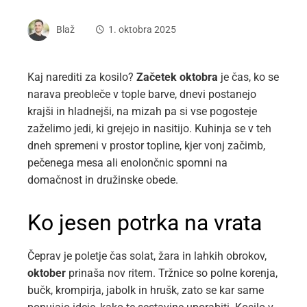
Blaž
1. oktobra 2025
Kaj narediti za kosilo?
Začetek oktobra
je čas, ko se
narava preobleče v tople barve, dnevi postanejo
krajši in hladnejši, na mizah pa si vse pogosteje
zaželimo jedi, ki grejejo in nasitijo. Kuhinja se v teh
dneh spremeni v prostor topline, kjer vonj začimb,
pečenega mesa ali enolončnic spomni na
domačnost in družinske obede.
Ko jesen potrka na vrata
Čeprav je poletje čas solat, žara in lahkih obrokov,
oktober
prinaša nov ritem. Tržnice so polne korenja,
bučk, krompirja, jabolk in hrušk, zato se kar same