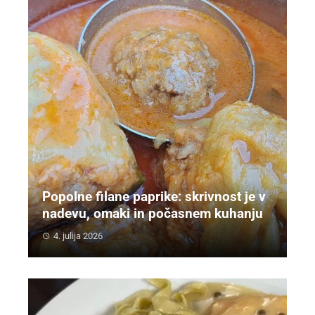
Popolne filane paprike: skrivnost je v
nadevu, omaki in počasnem kuhanju
4. julija 2026