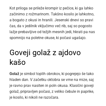
Kot priloga se prileže krompir iz pečice, ki ga lahko
začinimo z rožmarinom. Takšno kosilo je lahkotno,
a bogato z okusi in hranili. Jesenski dnevi so pravi
čas, da v jedilnik vključimo več rib, saj so pogosto
lažje prebavljive od težjih mesnih jedi, hkrati pa nas
spomnijo na poletne okuse, ki počasi ugašajo.
Goveji golaž z ajdovo
kašo
Golaž
je simbol toplih obrokov, ki pogrejejo še tako
hladen dan. V začetku oktobra se vrne na mize, saj
je ravno prav nasiten in poln okusa. Klasični goveji
golaž, pripravljen počasi, z veliko čebule in paprike,
je kosilo, ki nikoli ne razočara.