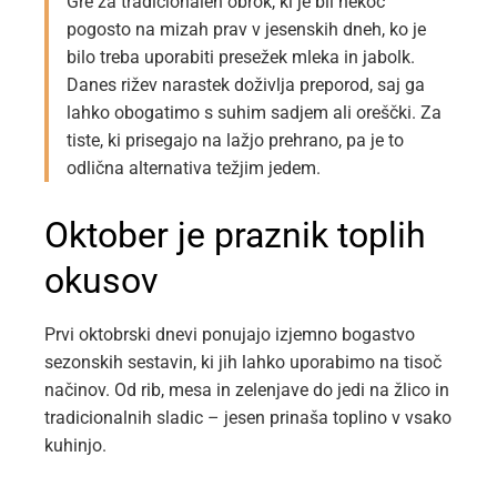
Gre za tradicionalen obrok, ki je bil nekoč
pogosto na mizah prav v jesenskih dneh, ko je
bilo treba uporabiti presežek mleka in jabolk.
Danes rižev narastek doživlja preporod, saj ga
lahko obogatimo s suhim sadjem ali oreščki. Za
tiste, ki prisegajo na lažjo prehrano, pa je to
odlična alternativa težjim jedem.
Oktober je praznik toplih
okusov
Prvi oktobrski dnevi ponujajo izjemno bogastvo
sezonskih sestavin, ki jih lahko uporabimo na tisoč
načinov. Od rib, mesa in zelenjave do jedi na žlico in
tradicionalnih sladic – jesen prinaša toplino v vsako
kuhinjo.