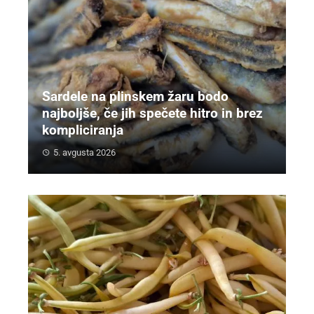
Sardele na plinskem žaru bodo
najboljše, če jih spečete hitro in brez
kompliciranja
5. avgusta 2026