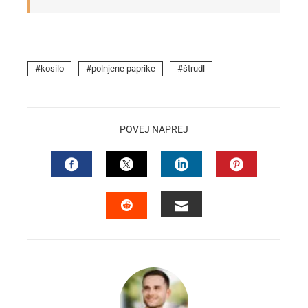
kosilo
polnjene paprike
štrudl
POVEJ NAPREJ
FACEBOOK
TWITTER
LINKEDIN
PINTEREST
EMAIL
STUMBLEUPON