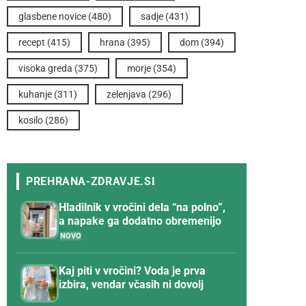
glasbene novice
(480)
sadje
(431)
recept
(415)
hrana
(395)
dom
(394)
visoka greda
(375)
morje
(354)
kuhanje
(311)
zelenjava
(296)
kosilo
(286)
Hladilnik v vročini dela “na polno”,
a napake ga dodatno obremenijo
Kaj piti v vročini? Voda je prva
izbira, vendar včasih ni dovolj