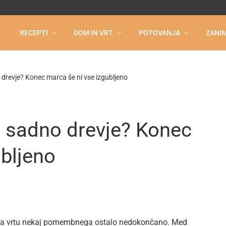
RECEPTI
DOM IN VRT
POTOVANJA
ZANIM
 drevje? Konec marca še ni vse izgubljeno
ti sadno drevje? Konec
ubljeno
na vrtu nekaj pomembnega ostalo nedokončano. Med