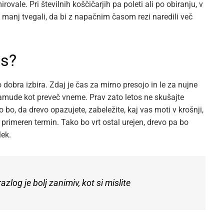
vale. Pri številnih koščičarjih pa poleti ali po obiranju, v
 manj tvegali, da bi z napačnim časom rezi naredili več
os?
so dobra izbira. Zdaj je čas za mirno presojo in le za nujne
mude kot preveč vneme. Prav zato letos ne skušajte
bo, da drevo opazujete, zabeležite, kaj vas moti v krošnji,
ji primeren termin. Tako bo vrt ostal urejen, drevo pa bo
lek.
log je bolj zanimiv, kot si mislite