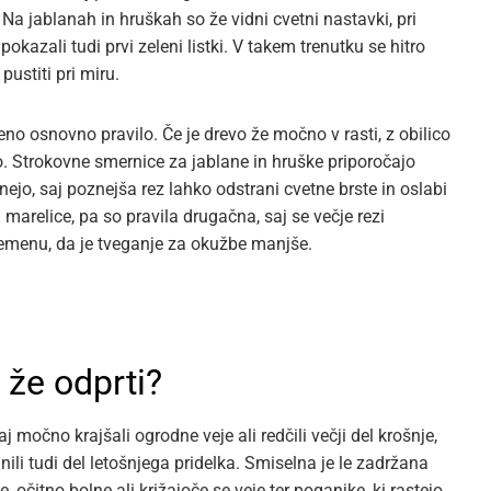
. Na jablanah in hruškah so že vidni cvetni nastavki, pri
okazali tudi prvi zeleni listki. V takem trenutku se hitro
pustiti pri miru.
no osnovno pravilo. Če je drevo že močno v rasti, z obilico
no. Strokovne smernice za jablane in hruške priporočajo
ejo, saj poznejša rez lahko odstrani cvetne brste in oslabi
in marelice, pa so pravila drugačna, saj se večje rezi
remenu, da je tveganje za okužbe manjše.
i že odprti?
močno krajšali ogrodne veje ali redčili večji del krošnje,
nili tudi del letošnjega pridelka. Smiselna je le zadržana
 očitno bolne ali križajoče se veje ter poganjke, ki rastejo