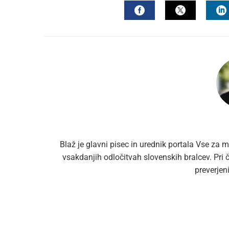
FACEBOOK
TWITTER
L
Blaž je glavni pisec in urednik portala Vse za m
vsakdanjih odločitvah slovenskih bralcev. Pri
preverjen