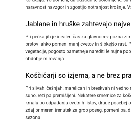
naravnost navzgor in zgostijo notranjost krošnje. Vs
Jablane in hruške zahtevajo najve
Pri pečkarjih je idealen čas za glavno rez pozna z
brstov lahko pomeni manj cvetov in šibkejšo rast. Pr
vegetacije, pogosto pametneje narediti le nujne pop
obdobje mirovanja.
Koščičarji so izjema, a ne brez pra
Pri slivah, češnjah, marelicah in breskvah ni vedno
suho, rezi pa premišljeni. Nekatere smernice za koš
kmalu po odpadanju cvetnih listov, druge posebej op
zdaj primeren trenutek za grob poseg, pomeni pa, da
sezona.