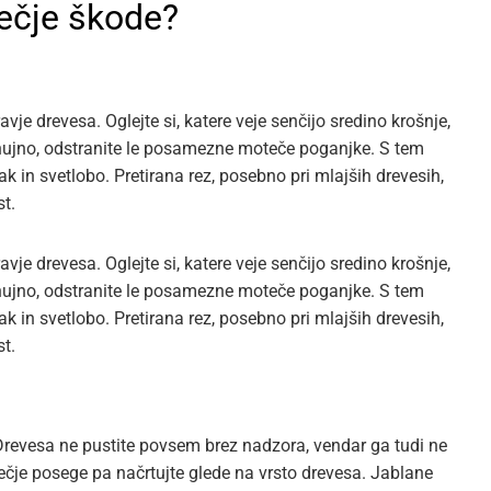
večje škode?
vje drevesa. Oglejte si, katere veje senčijo sredino krošnje,
je nujno, odstranite le posamezne moteče poganjke. S tem
rak in svetlobo. Pretirana rez, posebno pri mlajših drevesih,
t.
vje drevesa. Oglejte si, katere veje senčijo sredino krošnje,
je nujno, odstranite le posamezne moteče poganjke. S tem
rak in svetlobo. Pretirana rez, posebno pri mlajših drevesih,
t.
Drevesa ne pustite povsem brez nadzora, vendar ga tudi ne
večje posege pa načrtujte glede na vrsto drevesa. Jablane