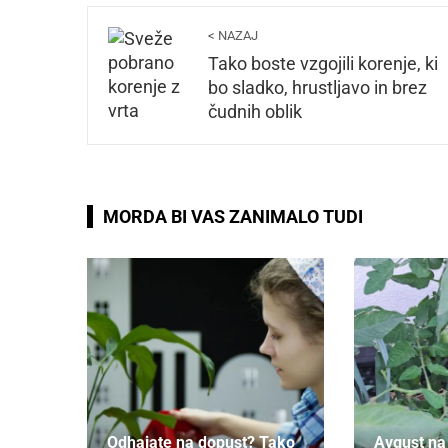
< NAZAJ
Tako boste vzgojili korenje, ki
bo sladko, hrustljavo in brez
čudnih oblik
MORDA BI VAS ZANIMALO TUDI
Odhajate na dopust? Tako
Avgust na