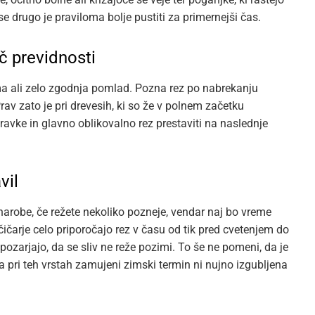
e drugo je praviloma bolje pustiti za primernejši čas.
č previdnosti
ima ali zelo zgodnja pomlad. Pozna rez po nabrekanju
av zato je pri drevesih, ki so že v polnem začetku
ravke in glavno oblikovalno rez prestaviti na naslednje
vil
 narobe, če režete nekoliko pozneje, vendar naj bo vreme
čičarje celo priporočajo rez v času od tik pred cvetenjem do
ozarjajo, da se sliv ne reže pozimi. To še ne pomeni, da je
 pri teh vrstah zamujeni zimski termin ni nujno izgubljena