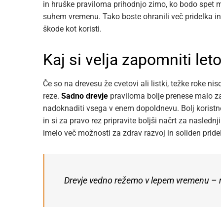
in hruške praviloma prihodnjo zimo, ko bodo spet miro
suhem vremenu. Tako boste ohranili več pridelka in
škode kot koristi.
Kaj si velja zapomniti let
Če so na drevesu že cvetovi ali listki, težke roke ni
reze.
Sadno drevje
praviloma bolje prenese malo za
nadoknaditi vsega v enem dopoldnevu. Bolj koristno 
in si za pravo rez pripravite boljši načrt za nasledn
imelo več možnosti za zdrav razvoj in soliden pride
Drevje vedno režemo v lepem vremenu – raz