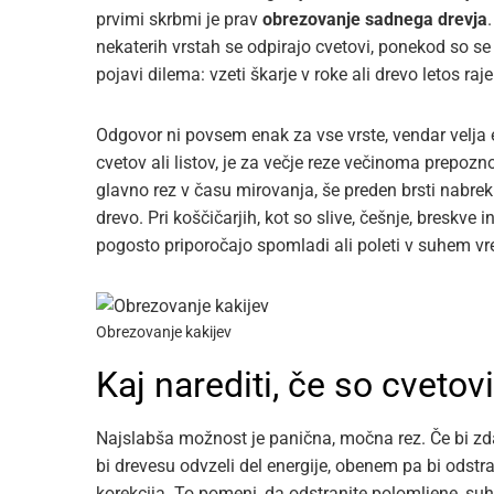
prvimi skrbmi je prav
obrezovanje sadnega drevja
nekaterih vrstah se odpirajo cvetovi, ponekod so se p
pojavi dilema: vzeti škarje v roke ali drevo letos raje 
Odgovor ni povsem enak za vse vrste, vendar velja e
cvetov ali listov, je za večje reze večinoma prepoz
glavno rez v času mirovanja, še preden brsti nabrekn
drevo. Pri koščičarjih, kot so slive, češnje, breskve 
pogosto priporočajo spomladi ali poleti v suhem v
Obrezovanje kakijev
Kaj narediti, če so cvetov
Najslabša možnost je panična, močna rez. Če bi zdaj 
bi drevesu odvzeli del energije, obenem pa bi odstra
korekcija. To pomeni, da odstranite polomljene, suhe,