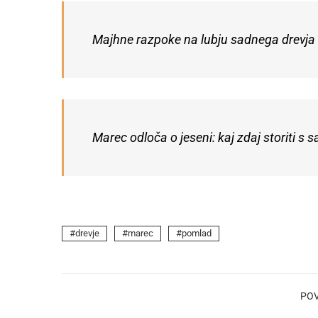
Majhne razpoke na lubju sadnega drevja 
Marec odloča o jeseni: kaj zdaj storiti s
drevje
marec
pomlad
PO