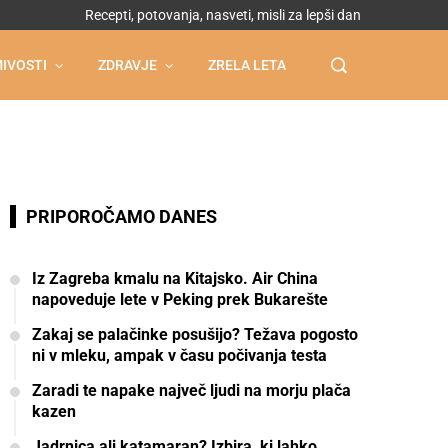
Recepti, potovanja, nasveti, misli za lepši dan
IVOSTI
ZDRAVJE
ZRELA LETA
PRIPOROČAMO DANES
Iz Zagreba kmalu na Kitajsko. Air China
napoveduje lete v Peking prek Bukarešte
Zakaj se palačinke posušijo? Težava pogosto
ni v mleku, ampak v času počivanja testa
Zaradi te napake največ ljudi na morju plača
kazen
Jadrnica ali katamaran? Izbira, ki lahko