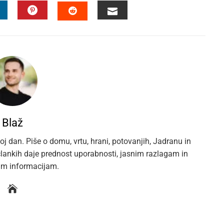
INKEDIN
PINTEREST
EMAIL
STUMBLEUPON
Blaž
oj dan. Piše o domu, vrtu, hrani, potovanjih, Jadranu in
 člankih daje prednost uporabnosti, jasnim razlagam in
im informacijam.