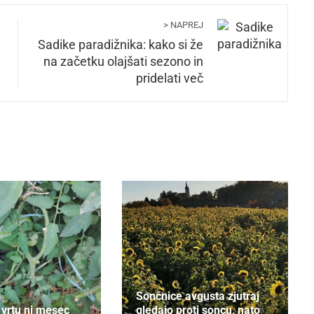
> NAPREJ
Sadike paradižnika: kako si že
na začetku olajšati sezono in
pridelati več
Sončnice avgusta zjutraj
 vrtu ni mesec
gledajo proti soncu, nato