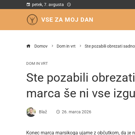
petek, 7. avgusta
VSE ZA MOJ DAN
Domov
Dom in vrt
Ste pozabili obrezati sadno
DOM IN VRT
Ste pozabili obreza
marca še ni vse izg
Blaž
26. marca 2026
Konec marca marsikoga ujame z občutkom, da je 