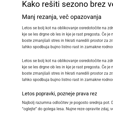
Kako rešiti sezono brez 
Manj rezanja, več opazovanja
Letos se bolj kot na oblikovanje osredotočite na zdra
kje se les drgne ob les in kje je rast pregosta. Če 
boste zmanjšali stres in hkrati naredili prostor za z
lahko spodbuja bujno listno rast in zamakne rodnos
Letos se bolj kot na oblikovanje osredotočite na zdra
kje se les drgne ob les in kje je rast pregosta. Če 
boste zmanjšali stres in hkrati naredili prostor za z
lahko spodbuja bujno listno rast in zamakne rodnos
Letos popravki, pozneje prava rez
Najbolj razumna odločitev je pogosto srednja pot. 
“oglejte” do golega lesa. Nujne reze opravite zdaj, 