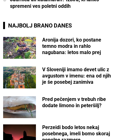
spremeni ves poletni oddih
NAJBOLJ BRANO DANES
Aronija dozori, ko postane
temno modra in rahlo
nagubana: letos malo prej
V Sloveniji imamo devet ulic z
avgustom v imenu: ena od njih
je še posebej zanimiva
Pred pečenjem v trebuh ribe
dodate limono in peteršilj?
Perzeidi bodo letos nekaj
posebnega, imeli bomo skoraj
popolne razmere