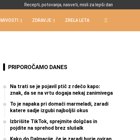
Recepti, potovanja, nasveti, misli za lepši dan
IMIVOSTI
ZDRAVJE
ZRELA LETA
PRIPOROČAMO DANES
Na trati se je pojavil ptič z rdečo kapo:
znak, da se na vrtu dogaja nekaj zanimivega
To je napaka pri domači marmeladi, zaradi
katere sadje izgubi najboljši okus
Izbrišite TikTok, sprejmite dolgčas in
pojdite na sprehod brez slušalk
Kako do Dalmacije, če je zaradi burje oviran