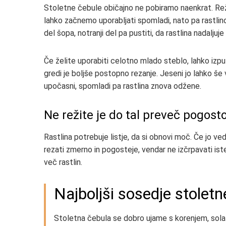
Stoletne čebule običajno ne pobiramo naenkrat. Režemo
lahko začnemo uporabljati spomladi, nato pa rastlino
del šopa, notranji del pa pustiti, da rastlina nadaljuje 
Če želite uporabiti celotno mlado steblo, lahko izpu
gredi je boljše postopno rezanje. Jeseni jo lahko še 
upočasni, spomladi pa rastlina znova odžene.
Ne režite je do tal preveč pogost
Rastlina potrebuje listje, da si obnovi moč. Če jo v
rezati zmerno in pogosteje, vendar ne izčrpavati ist
več rastlin.
Najboljši sosedje stoletn
Stoletna čebula se dobro ujame s korenjem, solat