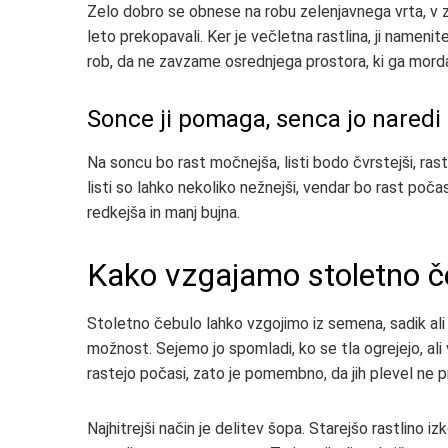
Zelo dobro se obnese na robu zelenjavnega vrta, v ze
leto prekopavali. Ker je večletna rastlina, ji namenit
rob, da ne zavzame osrednjega prostora, ki ga morda 
Sonce ji pomaga, senca jo naredi
Na soncu bo rast močnejša, listi bodo čvrstejši, rast
listi so lahko nekoliko nežnejši, vendar bo rast počas
redkejša in manj bujna.
Kako vzgajamo stoletno č
Stoletno čebulo lahko vzgojimo iz semena, sadik ali
možnost. Sejemo jo spomladi, ko se tla ogrejejo, ali
rastejo počasi, zato je pomembno, da jih plevel ne p
Najhitrejši način je delitev šopa. Starejšo rastlino