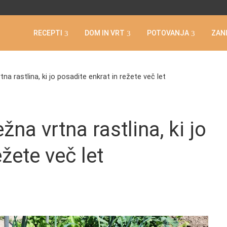
RECEPTI
DOM IN VRT
POTOVANJA
ZAN
na rastlina, ki jo posadite enkrat in režete več let
žna vrtna rastlina, ki jo
žete več let