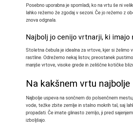
Posebno uporabna je spomladi, ko na vrtu še ni veli
lahko režemo že zgodaj v sezoni. Če jo režemo z ob
znova odgnala.
Najbolj jo cenijo vrtnarji, ki imajo
Stoletna čebula je idealna za vrtove, kjer si želimo v
rastline. Odrežemo nekaj listov, preostanek pustimo
manjše vrtove, visoke grede in zeliščne kotičke blizu
Na kakšnem vrtu najbolje
Najbolje uspeva na sončnem do polsenčnem mestu, v 
vode, težke zbite zemlje in stalno mokrih tal, saj la
propadati. Če imate glinasto zemljo, ji pred sajenjem
izboljšajo.