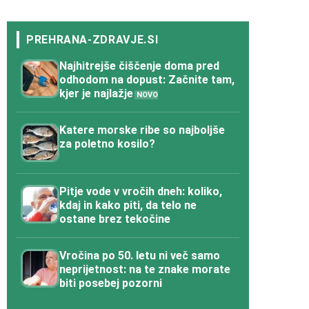
Najhitrejše čiščenje doma pred
odhodom na dopust: Začnite tam,
kjer je najlažje
Katere morske ribe so najboljše
za poletno kosilo?
Pitje vode v vročih dneh: koliko,
kdaj in kako piti, da telo ne
ostane brez tekočine
Vročina po 50. letu ni več samo
neprijetnost: na te znake morate
biti posebej pozorni