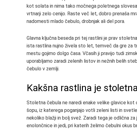
kot solata in nima tako močnega poletnega slovesa ko
vrtnarji zelo cenijo. Raste več let, dobro prenaša mr
nadomesti mlado čebulo, drobnjak ali del pora.
Glavna ključna beseda pri tej rastlini je prav stole
ista rastlina nujno živela sto let, temveč da gre za 
mestu gojimo dolgo časa. Včasih ji pravijo tudi zims
uporabljamo zaradi zelenih listov in nežnih belih steb
čebulo v zemlji.
Kakšna rastlina je stoletn
Stoletna čebula ne naredi enake velike glavice kot o
šopu, iz katerega poganjajo votli zeleni listi in svet
nekoliko blažji in bolj svež. Zaradi tega je odlična z
enolončnice in jedi, pri katerih želimo čebulni okus 