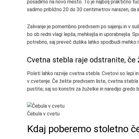
posadimo na novo mesto. To je najbolj praktično tudi
sadimo približno 20 do 30 centimetrov narazen, da im
Zalivanje je pomembno predvsem po sajenju in v sušn
bo ob redni vlagi lepša, mehkejša in uporabnejša. Spo
potrebno, saj preveč dušika lahko spodbudi mehko ras
Cvetna stebla raje odstranite, če ž
Poleti lahko razvije cvetna stebla. Cvetovi so lepi in
v cvetenje. Če želite predvsem liste, cvetna stebla 
pustite, saj so koristni za žuželke in naredijo gredo b
Čebula v cvetu
Kdaj poberemo stoletno č