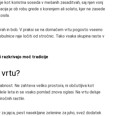
luje kot koristna soseda v mešanih zasaditvah, saj njen vonj
ija je ob robu grede s korenjem ali solato, kjer ne zasede
osila.
 grah in bob. V praksi se na domačem vrtu pogosto vseeno
čebulnice raje ločiti od stročnic. Tako vsaka skupina raste v
 razkrivajo moč tradicije
 vrtu?
orabnost. Ne zahteva veliko prostora, ni občutljiva kot
ele leta in se vsako pomlad znova oglasi. Na vrtu deluje
ročnih rastlin.
ov za jajca, pest nasekljane zelenine za juho, svež dodatek