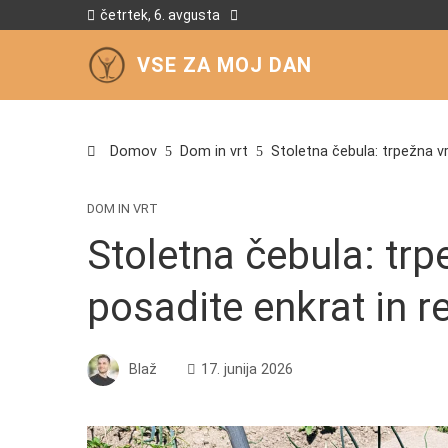
četrtek, 6. avgusta
VSE ZA MOJ DAN
Domov
Dom in vrt
Stoletna čebula: trpežna vrt
DOM IN VRT
Stoletna čebula: trpe
posadite enkrat in re
Blaž
17. junija 2026