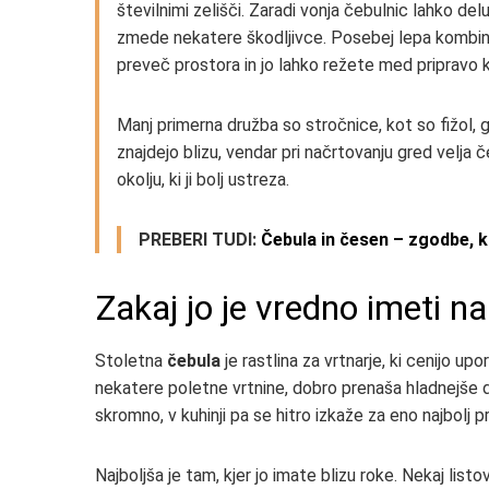
številnimi zelišči. Zaradi vonja čebulnic lahko de
zmede nekatere škodljivce. Posebej lepa kombinac
preveč prostora in jo lahko režete med pripravo k
Manj primerna družba so stročnice, kot so fižol,
znajdejo blizu, vendar pri načrtovanju gred velja 
okolju, ki ji bolj ustreza.
PREBERI TUDI:
Čebula in česen – zgodbe, ki
Zakaj jo je vredno imeti na
Stoletna
čebula
je rastlina za vrtnarje, ki cenijo up
nekatere poletne vrtnine, dobro prenaša hladnejše d
skromno, v kuhinji pa se hitro izkaže za eno najbolj pri
Najboljša je tam, kjer jo imate blizu roke. Nekaj list