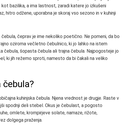
t bazilika, a ima lastnost, zaradi katere jo izkušeni
az, hitro odžene, uporabna je skoraj vso sezono in v kuhinji
tna čebula, čeprav je ime nekoliko poetično. Ne pomeni, da bo
trajno oziroma večletno čebulnico, ki jo lahko na istem
ka čebula, šopasta čebula ali trajna čebula. Najpogosteje jo
el, ki jih režemo sproti, namesto da bi čakali na veliko
a čebula?
bičajna kuhinjska čebula. Njena vrednost je drugje. Raste v
lejši spodnji deli stebel. Okus je čebulast, a pogosto
a juhe, omlete, krompirjeve solate, namaze, rižote,
brez dolgega praženja.