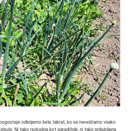
 najpogosteje odkrijemo šele takrat, ko se naveličamo vsako
čebulo. Ni tako razkošna kot paradižnik, ni tako priljubljena