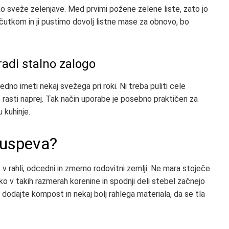
ko sveže zelenjave. Med prvimi požene zelene liste, zato jo
čutkom in ji pustimo dovolj listne mase za obnovo, bo
 radi stalno zalogo
edno imeti nekaj svežega pri roki. Ni treba puliti cele
 rasti naprej. Tak način uporabe je posebno praktičen za
 kuhinje.
 uspeva?
rahli, odcedni in zmerno rodovitni zemlji. Ne mara stoječe
hko v takih razmerah korenine in spodnji deli stebel začnejo
 dodajte kompost in nekaj bolj rahlega materiala, da se tla