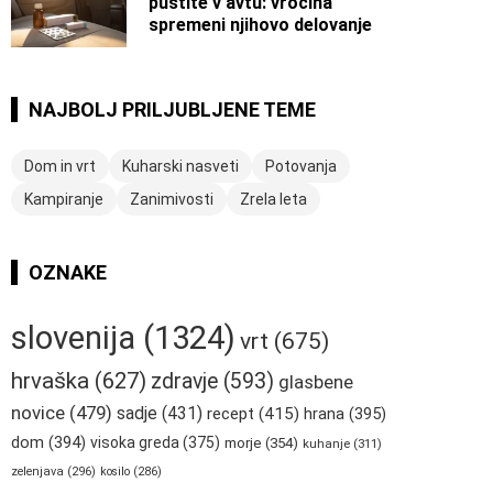
pustite v avtu: vročina
spremeni njihovo delovanje
NAJBOLJ PRILJUBLJENE TEME
Dom in vrt
Kuharski nasveti
Potovanja
Kampiranje
Zanimivosti
Zrela leta
OZNAKE
slovenija
(1324)
vrt
(675)
hrvaška
(627)
zdravje
(593)
glasbene
novice
(479)
sadje
(431)
recept
(415)
hrana
(395)
dom
(394)
visoka greda
(375)
morje
(354)
kuhanje
(311)
zelenjava
(296)
kosilo
(286)