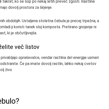
 takrat, ko se šop po nekaj letih preveč zgosti. Rastline
ajo dovolj prostora za širjenje.
ih obdobjih. Ustaljena stoletna čebula je precej trpežna, a
mladi ji koristi tanek sloj komposta. Pretirano gnojenje ni
t, ki je občutljivejša.
elite več listov
 privabljajo opraševalce, vendar rastlina del energije usmeri
odstranite. Če pa imate dovolj rastlin, lahko nekaj cvetov
olj živo.
ebulo?