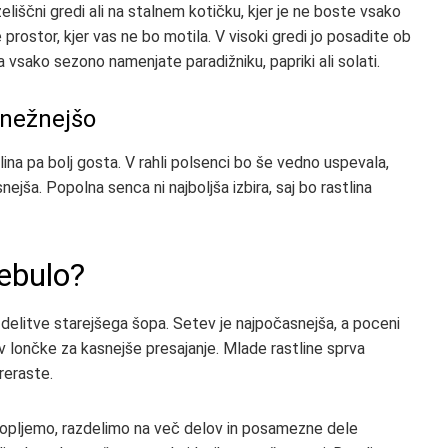
liščni gredi ali na stalnem kotičku, kjer je ne boste vsako
e prostor, kjer vas ne bo motila. V visoki gredi jo posadite ob
vsako sezono namenjate paradižniku, papriki ali solati.
 nežnejšo
lina pa bolj gosta. V rahli polsenci bo še vedno uspevala,
nejša. Popolna senca ni najboljša izbira, saj bo rastlina
ebulo?
 delitve starejšega šopa. Setev je najpočasnejša, a poceni
 v lončke za kasnejše presajanje. Mlade rastline sprva
reraste.
 izkopljemo, razdelimo na več delov in posamezne dele