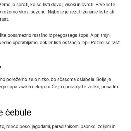
 jo sproti, ko so listi dovolj visoki in čvrsti. Prve liste
 režemo skozi sezono. Najbolje je rezati zunanje liste ali
rast.
lite posamezno rastlino iz pregostega šopa. A pri trajni
vedno uporabljamo, dokler listi ostanejo lepi. Pozimi se rast
o
edno porežemo zelo nizko, bo sčasoma oslabela. Bolje je
ega šopa vsakih nekaj dni. Če jo uporabljate veliko, posadite
e čebule
o, rdečo peso, jagodami, paradižnikom, papriko, zeljem in