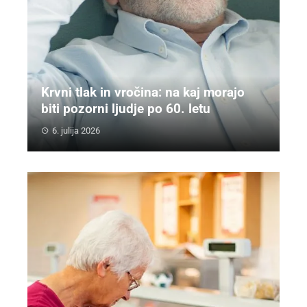
Krvni tlak in vročina: na kaj morajo
biti pozorni ljudje po 60. letu
6. julija 2026