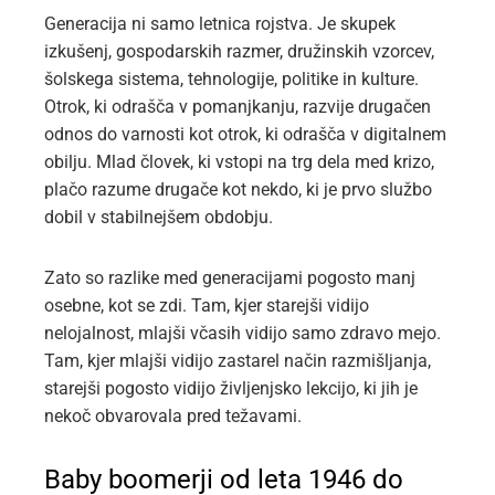
Generacija ni samo letnica rojstva. Je skupek
izkušenj, gospodarskih razmer, družinskih vzorcev,
šolskega sistema, tehnologije, politike in kulture.
Otrok, ki odrašča v pomanjkanju, razvije drugačen
odnos do varnosti kot otrok, ki odrašča v digitalnem
obilju. Mlad človek, ki vstopi na trg dela med krizo,
plačo razume drugače kot nekdo, ki je prvo službo
dobil v stabilnejšem obdobju.
Zato so razlike med generacijami pogosto manj
osebne, kot se zdi. Tam, kjer starejši vidijo
nelojalnost, mlajši včasih vidijo samo zdravo mejo.
Tam, kjer mlajši vidijo zastarel način razmišljanja,
starejši pogosto vidijo življenjsko lekcijo, ki jih je
nekoč obvarovala pred težavami.
Baby boomerji od leta 1946 do