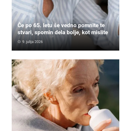
Če po 65. letu še vedno pomnite te
stvari, spomin dela bolje, kot mislite
9. julija 2026