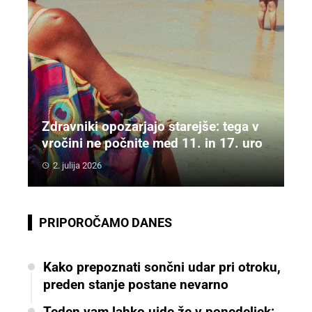
Zdravniki opozarjajo starejše: tega v
vročini ne počnite med 11. in 17. uro
2. julija 2026
PRIPOROČAMO DANES
Kako prepoznati sončni udar pri otroku,
preden stanje postane nevarno
Teden vam lahko uide že v ponedeljek: