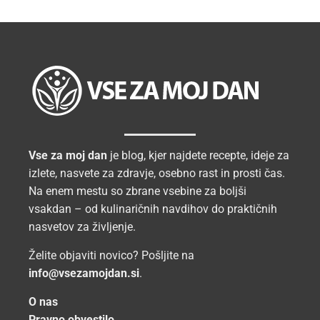
Vse za moj dan
je blog, kjer najdete recepte, ideje za
izlete, nasvete za zdravje, osebno rast in prosti čas.
Na enem mestu so zbrane vsebine za boljši
vsakdan – od kulinaričnih navdihov do praktičnih
nasvetov za življenje.
Želite objaviti novico? Pošljite na
info@vsezamojdan.si
.
O nas
Pravno obvestilo