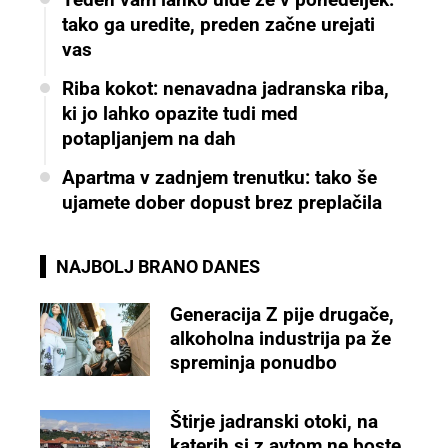
tako ga uredite, preden začne urejati
vas
Riba kokot: nenavadna jadranska riba,
ki jo lahko opazite tudi med
potapljanjem na dah
Apartma v zadnjem trenutku: tako še
ujamete dober dopust brez preplačila
NAJBOLJ BRANO DANES
Generacija Z pije drugače,
alkoholna industrija pa že
spreminja ponudbo
Štirje jadranski otoki, na
katerih si z avtom ne boste