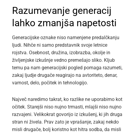
Razumevanje generacij
lahko zmanjša napetosti
Generacijske oznake niso namenjene predalčkanju
ljudi. Nihče ni samo predstavnik svoje letnice
rojstva. Osebnost, družina, izobrazba, okolje in
življenjske izkušnje vedno premešajo sliko. Kljub
temu pa nam generacijski pogled pomaga razumeti,
zakaj ljudje drugače reagirajo na avtoriteto, denar,
varnost, delo, počitek in tehnologijo.
Največ naredimo takrat, ko razlike ne uporabimo kot
očitek. Starejši niso nujno trmasti, mlajši niso nujno
razvajeni. Velikokrat govorijo iz izkušenj, ki jih druga
stran ni živela. Prav zato je vprašanje, zakaj nekdo
misli drugače, bolj koristno kot hitra sodba, da misli