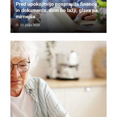
Pred upokojitvijo pospravite finance
in dokumente: dom bo lažji, glava pa
mirnejša
20. julija 2026