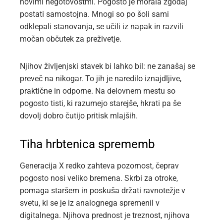
novimi negotovostmi. Pogosto je morala zgodaj
postati samostojna. Mnogi so po šoli sami
odklepali stanovanja, se učili iz napak in razvili
močan občutek za preživetje.
Njihov življenjski stavek bi lahko bil: ne zanašaj se
preveč na nikogar. To jih je naredilo iznajdljive,
praktične in odporne. Na delovnem mestu so
pogosto tisti, ki razumejo starejše, hkrati pa še
dovolj dobro čutijo pritisk mlajših.
Tiha hrbtenica sprememb
Generacija X redko zahteva pozornost, čeprav
pogosto nosi veliko bremena. Skrbi za otroke,
pomaga staršem in poskuša držati ravnotežje v
svetu, ki se je iz analognega spremenil v
digitalnega. Njihova prednost je treznost, njihova