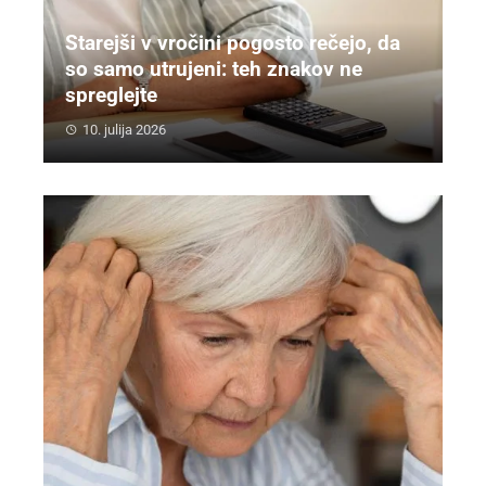
Starejši v vročini pogosto rečejo, da
so samo utrujeni: teh znakov ne
spreglejte
10. julija 2026