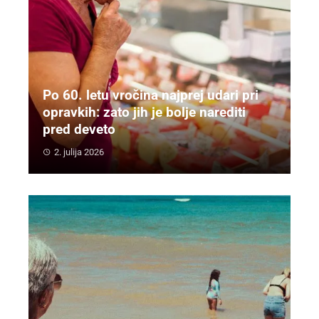
Po 60. letu vročina najprej udari pri
opravkih: zato jih je bolje narediti
pred deveto
2. julija 2026