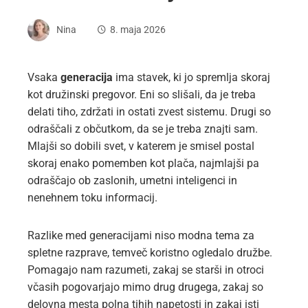
Nina
8. maja 2026
Vsaka
generacija
ima stavek, ki jo spremlja skoraj
kot družinski pregovor. Eni so slišali, da je treba
delati tiho, zdržati in ostati zvest sistemu. Drugi so
odraščali z občutkom, da se je treba znajti sam.
Mlajši so dobili svet, v katerem je smisel postal
skoraj enako pomemben kot plača, najmlajši pa
odraščajo ob zaslonih, umetni inteligenci in
nenehnem toku informacij.
Razlike med generacijami niso modna tema za
spletne razprave, temveč koristno ogledalo družbe.
Pomagajo nam razumeti, zakaj se starši in otroci
včasih pogovarjajo mimo drug drugega, zakaj so
delovna mesta polna tihih napetosti in zakaj isti