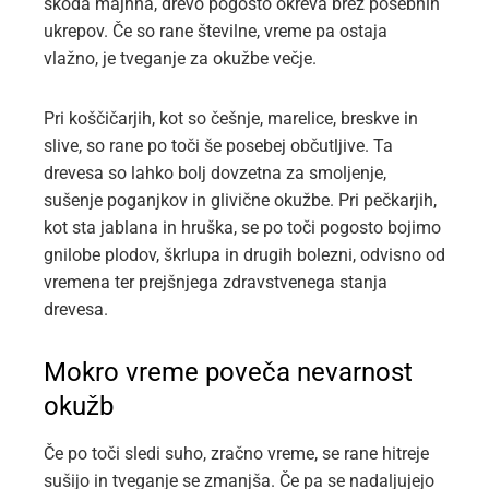
škoda majhna, drevo pogosto okreva brez posebnih
ukrepov. Če so rane številne, vreme pa ostaja
vlažno, je tveganje za okužbe večje.
Pri koščičarjih, kot so češnje, marelice, breskve in
slive, so rane po toči še posebej občutljive. Ta
drevesa so lahko bolj dovzetna za smoljenje,
sušenje poganjkov in glivične okužbe. Pri pečkarjih,
kot sta jablana in hruška, se po toči pogosto bojimo
gnilobe plodov, škrlupa in drugih bolezni, odvisno od
vremena ter prejšnjega zdravstvenega stanja
drevesa.
Mokro vreme poveča nevarnost
okužb
Če po toči sledi suho, zračno vreme, se rane hitreje
sušijo in tveganje se zmanjša. Če pa se nadaljujejo