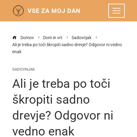
VSE ZA MOJ DAN
Domov
Dom in vrt
Sadovnjak
Ali je treba po toči škropiti sadno drevje? Odgovor ni vedno
enak
SADOVNJAK
Ali je treba po toči
škropiti sadno
drevje? Odgovor ni
vedno enak