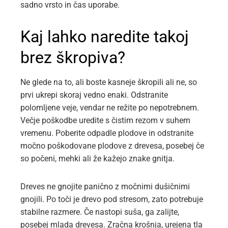
sadno vrsto in čas uporabe.
Kaj lahko naredite takoj
brez škropiva?
Ne glede na to, ali boste kasneje škropili ali ne, so
prvi ukrepi skoraj vedno enaki. Odstranite
polomljene veje, vendar ne režite po nepotrebnem.
Večje poškodbe uredite s čistim rezom v suhem
vremenu. Poberite odpadle plodove in odstranite
močno poškodovane plodove z drevesa, posebej če
so počeni, mehki ali že kažejo znake gnitja.
Dreves ne gnojite panično z močnimi dušičnimi
gnojili. Po toči je drevo pod stresom, zato potrebuje
stabilne razmere. Če nastopi suša, ga zalijte,
posebej mlada drevesa. Zračna krošnja, urejena tla