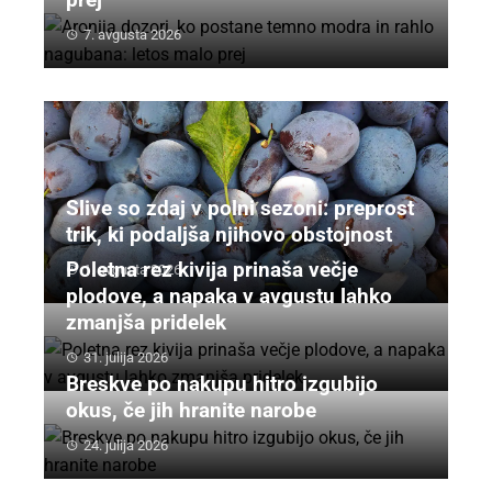
7. avgusta 2026
Slive so zdaj v polni sezoni: preprost
trik, ki podaljša njihovo obstojnost
Poletna rez kivija prinaša večje
1. avgusta 2026
plodove, a napaka v avgustu lahko
zmanjša pridelek
31. julija 2026
Breskve po nakupu hitro izgubijo
okus, če jih hranite narobe
24. julija 2026