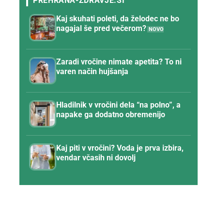
Kaj skuhati poleti, da želodec ne bo
nagajal še pred večerom?
Zaradi vročine nimate apetita? To ni
varen način hujšanja
Hladilnik v vročini dela “na polno”, a
napake ga dodatno obremenijo
Kaj piti v vročini? Voda je prva izbira,
vendar včasih ni dovolj