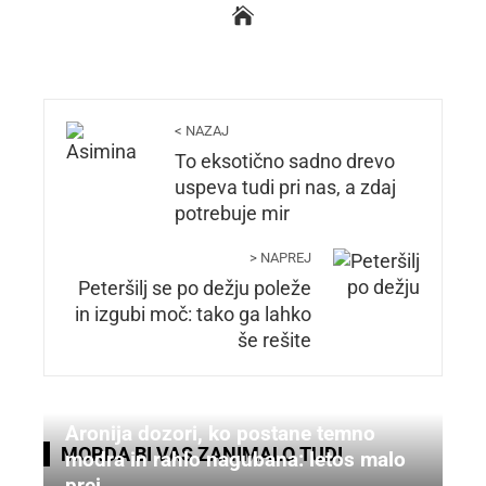
< NAZAJ
To eksotično sadno drevo
uspeva tudi pri nas, a zdaj
potrebuje mir
> NAPREJ
Peteršilj se po dežju poleže
in izgubi moč: tako ga lahko
še rešite
Aronija dozori, ko postane temno
MORDA BI VAS ZANIMALO TUDI
modra in rahlo nagubana: letos malo
prej