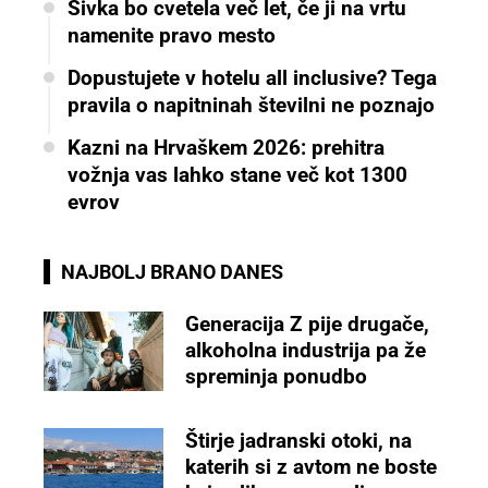
Sivka bo cvetela več let, če ji na vrtu
namenite pravo mesto
Dopustujete v hotelu all inclusive? Tega
pravila o napitninah številni ne poznajo
Kazni na Hrvaškem 2026: prehitra
vožnja vas lahko stane več kot 1300
evrov
NAJBOLJ BRANO DANES
Generacija Z pije drugače,
alkoholna industrija pa že
spreminja ponudbo
Štirje jadranski otoki, na
katerih si z avtom ne boste