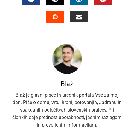
FACEBOOK
TWITTER
LINKEDIN
PINTEREST
EMAIL
STUMBLEUPON
Blaž
Blaž je glavni pisec in urednik portala Vse za moj
dan. Piše o domu, vrtu, hrani, potovanjih, Jadranu in
vsakdanjih odločitvah slovenskih bralcev. Pri
člankih daje prednost uporabnosti, jasnim razlagam
in preverjenim informacijam.