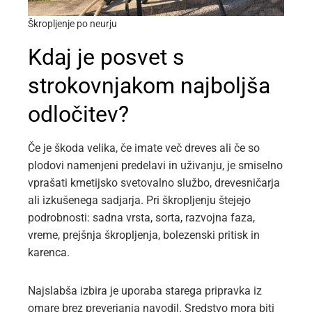
Škropljenje po neurju
Kdaj je posvet s
strokovnjakom najboljša
odločitev?
Če je škoda velika, če imate več dreves ali če so
plodovi namenjeni predelavi in uživanju, je smiselno
vprašati kmetijsko svetovalno službo, drevesničarja
ali izkušenega sadjarja. Pri škropljenju štejejo
podrobnosti: sadna vrsta, sorta, razvojna faza,
vreme, prejšnja škropljenja, bolezenski pritisk in
karenca.
Najslabša izbira je uporaba starega pripravka iz
omare brez preverjanja navodil. Sredstvo mora biti