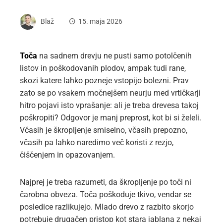
Blaž
15. maja 2026
Toča
na sadnem drevju ne pusti samo potolčenih
listov in poškodovanih plodov, ampak tudi rane,
skozi katere lahko pozneje vstopijo bolezni. Prav
zato se po vsakem močnejšem neurju med vrtičkarji
hitro pojavi isto vprašanje: ali je treba drevesa takoj
poškropiti? Odgovor je manj preprost, kot bi si želeli.
Včasih je škropljenje smiselno, včasih prepozno,
včasih pa lahko naredimo več koristi z rezjo,
čiščenjem in opazovanjem.
Najprej je treba razumeti, da škropljenje po toči ni
čarobna obveza. Toča poškoduje tkivo, vendar se
posledice razlikujejo. Mlado drevo z razbito skorjo
potrebuje drugačen pristop kot stara jablana z nekaj