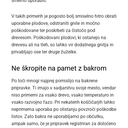
smemo uporabiti.
V takih primerih je pogosto bolj smiselno hitro obrati
uporabne plodove, odstraniti gnile in močno
poškodovane ter poskrbeti za čistočo pod
drevesom. Poškodovani plodovi, ki ostanejo na
drevesu ali na tleh, so lahko vir dodatnega gnitja in
privabljajo ose ter druge žuželke.
Ne škropite na pamet z bakrom
Po toči mnogi najprej pomislijo na bakrene
pripravke. Ti imajo v sadjarstvu svoje mesto, vendar
niso primerni za vsako drevo, vsako temperaturo in
vsako razvojno fazo. Pri nekaterih koščičarjih lahko
neprimerna uporaba po olistanju povzroči poškodbe
listov. Zato bakra ne uporabljamo po občutku,
ampak samo, če je pripravek registriran za določeno