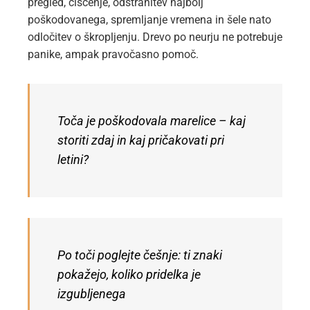
pregled, čiščenje, odstranitev najbolj
poškodovanega, spremljanje vremena in šele nato
odločitev o škropljenju. Drevo po neurju ne potrebuje
panike, ampak pravočasno pomoč.
Toča je poškodovala marelice – kaj
storiti zdaj in kaj pričakovati pri
letini?
Po toči poglejte češnje: ti znaki
pokažejo, koliko pridelka je
izgubljenega