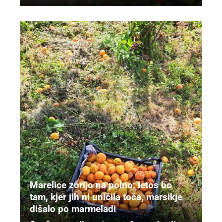
Marelice zorijo na polno: letos bo
tam, kjer jih ni uničila toča, marsikje
dišalo po marmeladi