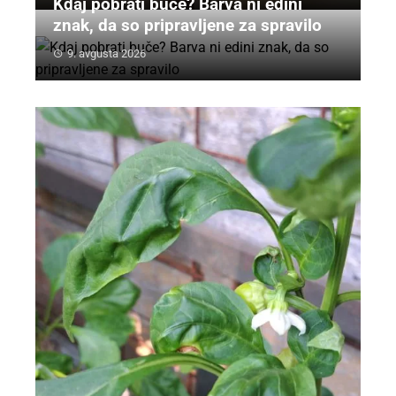
Kdaj pobrati buče? Barva ni edini
znak, da so pripravljene za spravilo
9. avgusta 2026