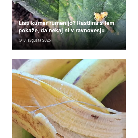
Listi kumar rumenijo? Rastlina s tem
pokaže, da nekaj ni v ravnovesju
8. avgusta 2026