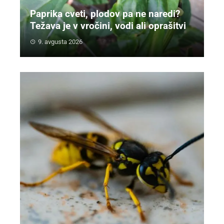
Paprika cveti, plodov pa ne naredi?
Težava je v vročini, vodi ali oprašitvi
9. avgusta 2026