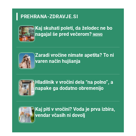
Kaj skuhati poleti, da želodec ne bo
nagajal še pred večerom?
Zaradi vročine nimate apetita? To ni
varen način hujšanja
Hladilnik v vročini dela “na polno”, a
napake ga dodatno obremenijo
Kaj piti v vročini? Voda je prva izbira,
vendar včasih ni dovolj