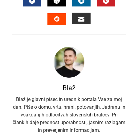
FACEBOOK
TWITTER
LINKEDIN
PINTEREST
EMAIL
STUMBLEUPON
Blaž
Blaž je glavni pisec in urednik portala Vse za moj
dan. Piše o domu, vrtu, hrani, potovanjih, Jadranu in
vsakdanjih odločitvah slovenskih bralcev. Pri
člankih daje prednost uporabnosti, jasnim razlagam
in preverjenim informacijam.