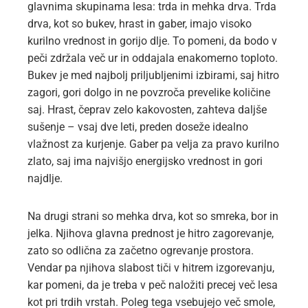
glavnima skupinama lesa: trda in mehka drva. Trda
drva, kot so bukev, hrast in gaber, imajo visoko
kurilno vrednost in gorijo dlje. To pomeni, da bodo v
peči zdržala več ur in oddajala enakomerno toploto.
Bukev je med najbolj priljubljenimi izbirami, saj hitro
zagori, gori dolgo in ne povzroča prevelike količine
saj. Hrast, čeprav zelo kakovosten, zahteva daljše
sušenje – vsaj dve leti, preden doseže idealno
vlažnost za kurjenje. Gaber pa velja za pravo kurilno
zlato, saj ima najvišjo energijsko vrednost in gori
najdlje.
Na drugi strani so mehka drva, kot so smreka, bor in
jelka. Njihova glavna prednost je hitro zagorevanje,
zato so odlična za začetno ogrevanje prostora.
Vendar pa njihova slabost tiči v hitrem izgorevanju,
kar pomeni, da je treba v peč naložiti precej več lesa
kot pri trdih vrstah. Poleg tega vsebujejo več smole,