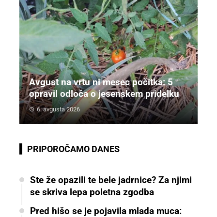
Avgust na vrtu ni mesec počitka: 5
opravil odloča o jesenskem pridelku
6. avgusta 2026
PRIPOROČAMO DANES
Ste že opazili te bele jadrnice? Za njimi
se skriva lepa poletna zgodba
Pred hišo se je pojavila mlada muca: