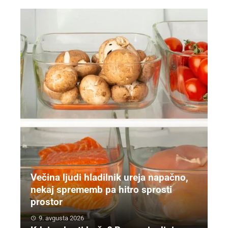
Večina ljudi hladilnik ureja napačno,
nekaj sprememb pa hitro sprosti
prostor
9. avgusta 2026