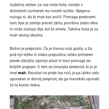
čudežna rešitev za vse vrste trate, vendar v
določenih razmerah res naredi razliko. Njegova
naloga ni, da bi mah kar uničil. Pomaga predvsem
tam, kjer je zemlja preveč zbita, površina slabo diha
in voda zastaja dlje, kot bi smela. Takšna trata je za
mah skoraj idealna.
Bistvo je preprosto. Če je travna ruša gosta, a tla
pod njo težka in slabo prepustna, lahko primeren
pesek izboljša zgornjo plast in travi pomaga do
boljših pogojev. S tem se zmanjša prednost, ki jo je
imel
mah
. Rezultat ne pride čez noč, je pa lahko zelo
uporaben in dovolj preprost, da ga marsikdo uporabi
že ta konec tedna.