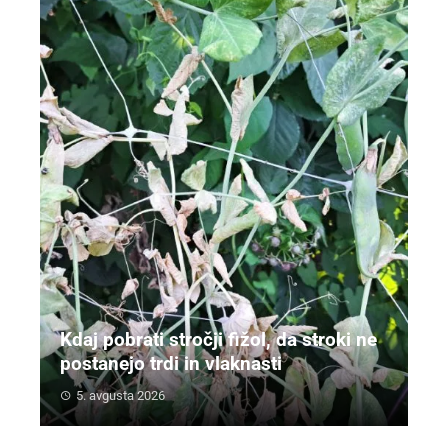
Kdaj pobrati stročji fižol, da stroki ne
postanejo trdi in vlaknasti
5. avgusta 2026