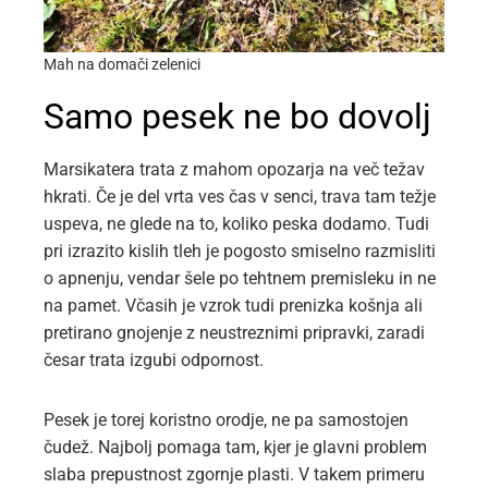
Mah na domači zelenici
Samo pesek ne bo dovolj
Marsikatera trata z mahom opozarja na več težav
hkrati. Če je del vrta ves čas v senci, trava tam težje
uspeva, ne glede na to, koliko peska dodamo. Tudi
pri izrazito kislih tleh je pogosto smiselno razmisliti
o apnenju, vendar šele po tehtnem premisleku in ne
na pamet. Včasih je vzrok tudi prenizka košnja ali
pretirano gnojenje z neustreznimi pripravki, zaradi
česar trata izgubi odpornost.
Pesek je torej koristno orodje, ne pa samostojen
čudež. Najbolj pomaga tam, kjer je glavni problem
slaba prepustnost zgornje plasti. V takem primeru