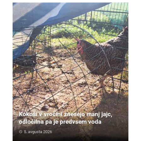
Kokoši v vročini znesejo manj jajc,
odločilna pa je predvsem voda
5. avgusta 2026