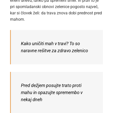
enem dnevu, lahko pa spremeni smer. In prav to je
pri spomladanski obnovi zelenice pogosto največ,
kar si človek želi: da trava znova dobi prednost pred
mahom.
Kako uničiti mah v travi? To so
naravne rešitve za zdravo zelenico
Pred dežjem posujte trato proti
mahu in opazujte spremembo v
nekaj dneh