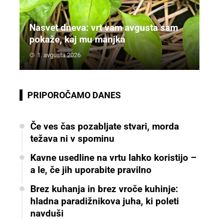
Nasvet dneva: vrt vam avgusta sam
pokaže, kaj mu manjka
1. avgusta 2026
PRIPOROČAMO DANES
Če ves čas pozabljate stvari, morda
težava ni v spominu
Kavne usedline na vrtu lahko koristijo –
a le, če jih uporabite pravilno
Brez kuhanja in brez vroče kuhinje:
hladna paradižnikova juha, ki poleti
navduši