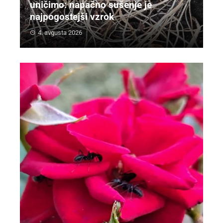
uničimo: napačno sušenje je
najpogostejši vzrok
4. avgusta 2026