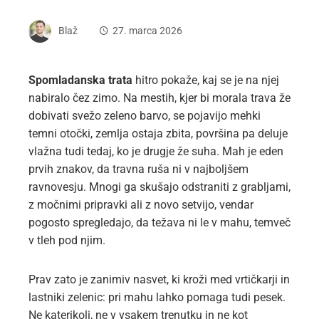
Blaž
27. marca 2026
Spomladanska trata
hitro pokaže, kaj se je na njej
nabiralo čez zimo. Na mestih, kjer bi morala trava že
dobivati svežo zeleno barvo, se pojavijo mehki
temni otočki, zemlja ostaja zbita, površina pa deluje
vlažna tudi tedaj, ko je drugje že suha. Mah je eden
prvih znakov, da travna ruša ni v najboljšem
ravnovesju. Mnogi ga skušajo odstraniti z grabljami,
z močnimi pripravki ali z novo setvijo, vendar
pogosto spregledajo, da težava ni le v mahu, temveč
v tleh pod njim.
Prav zato je zanimiv nasvet, ki kroži med vrtičkarji in
lastniki zelenic: pri mahu lahko pomaga tudi pesek.
Ne katerikoli, ne v vsakem trenutku in ne kot