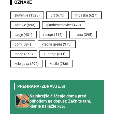
OZNAKE
slovenija
(1323)
vrt
(675)
hrvaška
(627)
zdravje
(593)
glasbene novice
(479)
sadje
(431)
recept
(415)
hrana
(395)
dom
(394)
visoka greda
(375)
morje
(353)
kuhanje
(311)
zelenjava
(296)
kosilo
(286)
Najhitrejše čiščenje doma pred
odhodom na dopust: Začnite tam,
kjer je najlažje