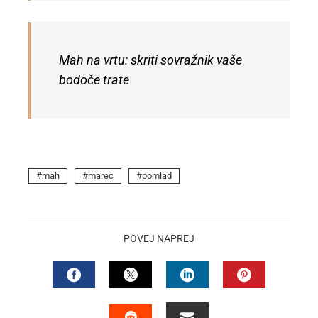
Mah na vrtu: skriti sovražnik vaše
bodoče trate
mah
marec
pomlad
POVEJ NAPREJ
FACEBOOK
TWITTER
LINKEDIN
PINTEREST