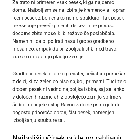
Za trato ni primeren vsak pesek, ki ga najdemo
doma. Najbolj smiselna izbira je kremenov ali opran
rečni pesek z bolj enakomerno strukturo. Tak pesek
ne vsebuje preveč glinenih delcev in ne prinaša
dodatne zbite mase, ki bi težavo še poslabšala.
Namen ni, da bi po trati nasuli grobo gradbeno
mešanico, ampak da bi izboljšali stik med travo,
zrakom in zgornjo plastjo zemlje.
Gradbeni pesek je lahko preoster, nečist ali pomešan
z delci, ki za zelenico niso najbolj primerni. Tudi zelo
droben pesek ni vedno najboljša izbira, saj se lahko
v določenih razmerah z obstoječo zemljo sprime v
še bolj neprijeten sloj. Ravno zato se pri negi trate
pogosto priporoča opran, čist pesek, namenjen
izboljšanju strukture tal.
Najboljši učinek pride po rahljanju