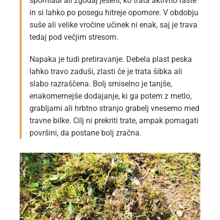
spomladi ali zgodaj jeseni, ko trata aktivno raste
in si lahko po posegu hitreje opomore. V obdobju
suše ali velike vročine učinek ni enak, saj je trava
tedaj pod večjim stresom.
Napaka je tudi pretiravanje. Debela plast peska
lahko travo zaduši, zlasti če je trata šibka ali
slabo razraščena. Bolj smiselno je tanjše,
enakomernejše dodajanje, ki ga potem z metlo,
grabljami ali hrbtno stranjo grabelj vnesemo med
travne bilke. Cilj ni prekriti trate, ampak pomagati
površini, da postane bolj zračna.