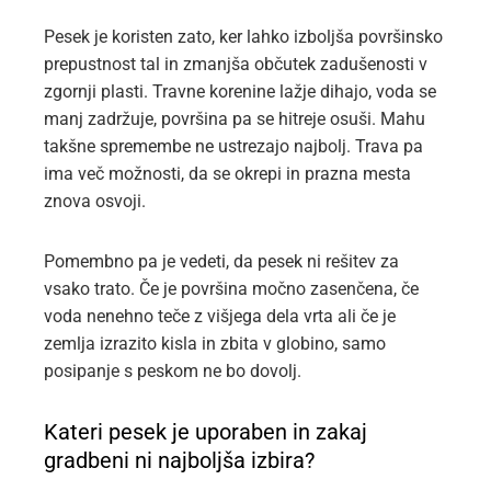
Pesek je koristen zato, ker lahko izboljša površinsko
prepustnost tal in zmanjša občutek zadušenosti v
zgornji plasti. Travne korenine lažje dihajo, voda se
manj zadržuje, površina pa se hitreje osuši. Mahu
takšne spremembe ne ustrezajo najbolj. Trava pa
ima več možnosti, da se okrepi in prazna mesta
znova osvoji.
Pomembno pa je vedeti, da pesek ni rešitev za
vsako trato. Če je površina močno zasenčena, če
voda nenehno teče z višjega dela vrta ali če je
zemlja izrazito kisla in zbita v globino, samo
posipanje s peskom ne bo dovolj.
Kateri pesek je uporaben in zakaj
gradbeni ni najboljša izbira?