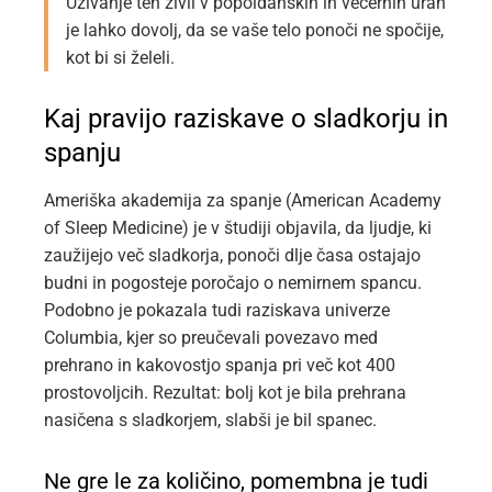
Uživanje teh živil v popoldanskih in večernih urah
je lahko dovolj, da se vaše telo ponoči ne spočije,
kot bi si želeli.
Kaj pravijo raziskave o sladkorju in
spanju
Ameriška akademija za spanje (American Academy
of Sleep Medicine) je v študiji objavila, da ljudje, ki
zaužijejo več sladkorja, ponoči dlje časa ostajajo
budni in pogosteje poročajo o nemirnem spancu.
Podobno je pokazala tudi raziskava univerze
Columbia, kjer so preučevali povezavo med
prehrano in kakovostjo spanja pri več kot 400
prostovoljcih. Rezultat: bolj kot je bila prehrana
nasičena s sladkorjem, slabši je bil spanec.
Ne gre le za količino, pomembna je tudi