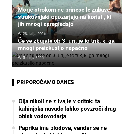
Morje otrokom ne prinese le zabave:
strokovnjaki opozarjajo na koristi, ki
jih mnogi spregledajo
23. julija 2026
Če se zbujate ob 3. uri, je to trik, ki ga
mnogi preizkusijo napačno
5. julija 2026
PRIPOROČAMO DANES
Olja nikoli ne zlivajte v odtok: ta
kuhinjska navada lahko povzroči drag
obisk vodovodarja
Paprika ima plodove, vendar se ne