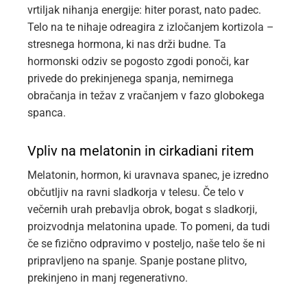
vrtiljak nihanja energije: hiter porast, nato padec.
Telo na te nihaje odreagira z izločanjem kortizola –
stresnega hormona, ki nas drži budne. Ta
hormonski odziv se pogosto zgodi ponoči, kar
privede do prekinjenega spanja, nemirnega
obračanja in težav z vračanjem v fazo globokega
spanca.
Vpliv na melatonin in cirkadiani ritem
Melatonin, hormon, ki uravnava spanec, je izredno
občutljiv na ravni sladkorja v telesu. Če telo v
večernih urah prebavlja obrok, bogat s sladkorji,
proizvodnja melatonina upade. To pomeni, da tudi
če se fizično odpravimo v posteljo, naše telo še ni
pripravljeno na spanje. Spanje postane plitvo,
prekinjeno in manj regenerativno.