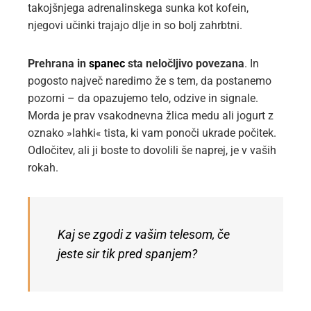
takojšnjega adrenalinskega sunka kot kofein,
njegovi učinki trajajo dlje in so bolj zahrbtni.
Prehrana in
spanec
sta neločljivo povezana
. In
pogosto največ naredimo že s tem, da postanemo
pozorni – da opazujemo telo, odzive in signale.
Morda je prav vsakodnevna žlica medu ali jogurt z
oznako »lahki« tista, ki vam ponoči ukrade počitek.
Odločitev, ali ji boste to dovolili še naprej, je v vaših
rokah.
Kaj se zgodi z vašim telesom, če
jeste sir tik pred spanjem?