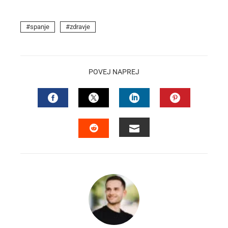
spanje
zdravje
POVEJ NAPREJ
FACEBOOK
TWITTER
LINKEDIN
PINTEREST
EMAIL
STUMBLEUPON