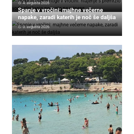
4. avgusta 2026
Spanje v vročini: majhne večerne
napake, zaradi katerih je noč še daljša
3. avgusta 2026