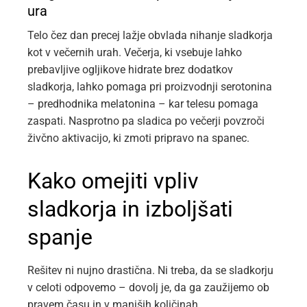
ura
Telo čez dan precej lažje obvlada nihanje sladkorja
kot v večernih urah. Večerja, ki vsebuje lahko
prebavljive ogljikove hidrate brez dodatkov
sladkorja, lahko pomaga pri proizvodnji serotonina
– predhodnika melatonina – kar telesu pomaga
zaspati. Nasprotno pa sladica po večerji povzroči
živčno aktivacijo, ki zmoti pripravo na spanec.
Kako omejiti vpliv
sladkorja in izboljšati
spanje
Rešitev ni nujno drastična. Ni treba, da se sladkorju
v celoti odpovemo – dovolj je, da ga zaužijemo ob
pravem času in v manjših količinah.