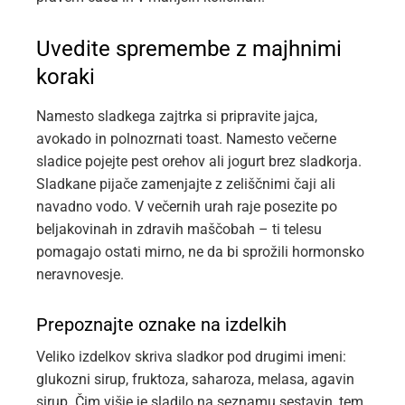
Uvedite spremembe z majhnimi
koraki
Namesto sladkega zajtrka si pripravite jajca,
avokado in polnozrnati toast. Namesto večerne
sladice pojejte pest orehov ali jogurt brez sladkorja.
Sladkane pijače zamenjajte z zeliščnimi čaji ali
navadno vodo. V večernih urah raje posezite po
beljakovinah in zdravih maščobah – ti telesu
pomagajo ostati mirno, ne da bi sprožili hormonsko
neravnovesje.
Prepoznajte oznake na izdelkih
Veliko izdelkov skriva sladkor pod drugimi imeni:
glukozni sirup, fruktoza, saharoza, melasa, agavin
sirup. Čim višje je sladilo na seznamu sestavin, tem