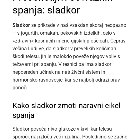
spanja: sladkor
Sladkor
se prikrade v naš vsakdan skoraj neopazno
– v jogurtih, omakah, pekovskih izdelkih, celo v
»zdravih« kosmičih in energijskih ploščicah. Čeprav
večina ljudi ve, da sladkor v prevelikih količinah
škodi telesu, jih le malokdo poveže njegov vpliv s
težavami pri spanju. V resnici pa ima sladkor
neposreden učinek na naš živčni sistem in
hormonsko ravnovesje, kar se najbolj odrazi prav
ponoči.
Kako sladkor zmoti naravni cikel
spanja
Sladkor poveča nivo glukoze v krvi, kar telesu
sporoči, naj izloča več inzulina. Posledično se začne