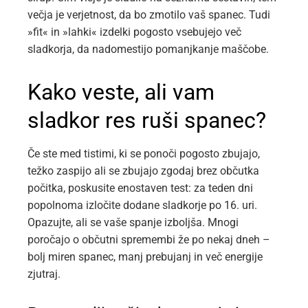
večja je verjetnost, da bo zmotilo vaš spanec. Tudi
»fit« in »lahki« izdelki pogosto vsebujejo več
sladkorja, da nadomestijo pomanjkanje maščobe.
Kako veste, ali vam
sladkor res ruši spanec?
Če ste med tistimi, ki se ponoči pogosto zbujajo,
težko zaspijo ali se zbujajo zgodaj brez občutka
počitka, poskusite enostaven test: za teden dni
popolnoma izločite dodane sladkorje po 16. uri.
Opazujte, ali se vaše spanje izboljša. Mnogi
poročajo o občutni spremembi že po nekaj dneh –
bolj miren spanec, manj prebujanj in več energije
zjutraj.