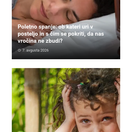
Poletno spanje: ob kateri uri v
posteljo in s čim se pokriti, da nas
vročina ne zbudi?
7. avgusta 2026