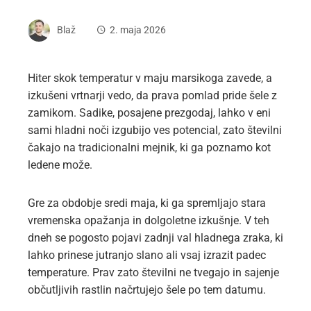
Blaž
2. maja 2026
Hiter skok temperatur v maju marsikoga zavede, a
izkušeni vrtnarji vedo, da prava pomlad pride šele z
zamikom. Sadike, posajene prezgodaj, lahko v eni
sami hladni noči izgubijo ves potencial, zato številni
čakajo na tradicionalni mejnik, ki ga poznamo kot
ledene može.
Gre za obdobje sredi maja, ki ga spremljajo stara
vremenska opažanja in dolgoletne izkušnje. V teh
dneh se pogosto pojavi zadnji val hladnega zraka, ki
lahko prinese jutranjo slano ali vsaj izrazit padec
temperature. Prav zato številni ne tvegajo in sajenje
občutljivih rastlin načrtujejo šele po tem datumu.