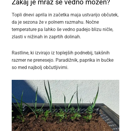
Zakaj je mraz še vedno možen?
Topli dnevi aprila in začetka maja ustvarijo občutek,
da je sezona že v polnem razmahu. Nočne
temperature pa lahko še vedno padejo blizu ničle,
zlasti v nižinah in zaprtih dolinah.
Rastline, ki izvirajo iz toplejših podnebij, takšnih
razmer ne prenesejo. Paradižnik, paprika in bučke
so med najbolj občutljivimi.