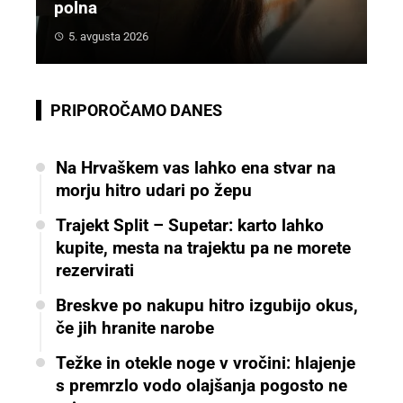
polna
5. avgusta 2026
PRIPOROČAMO DANES
Na Hrvaškem vas lahko ena stvar na
morju hitro udari po žepu
Trajekt Split – Supetar: karto lahko
kupite, mesta na trajektu pa ne morete
rezervirati
Breskve po nakupu hitro izgubijo okus,
če jih hranite narobe
Težke in otekle noge v vročini: hlajenje
s premrzlo vodo olajšanja pogosto ne