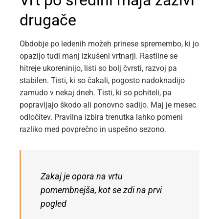
Vrt po sredini maja zaživi
drugače
Obdobje po ledenih možeh prinese spremembo, ki jo
opazijo tudi manj izkušeni vrtnarji. Rastline se
hitreje ukoreninijo, listi so bolj čvrsti, razvoj pa
stabilen. Tisti, ki so čakali, pogosto nadoknadijo
zamudo v nekaj dneh. Tisti, ki so pohiteli, pa
popravljajo škodo ali ponovno sadijo. Maj je mesec
odločitev. Pravilna izbira trenutka lahko pomeni
razliko med povprečno in uspešno sezono.
Zakaj je opora na vrtu
pomembnejša, kot se zdi na prvi
pogled