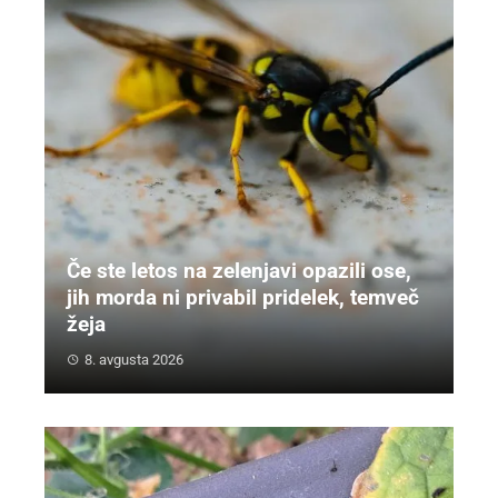
Če ste letos na zelenjavi opazili ose,
jih morda ni privabil pridelek, temveč
žeja
8. avgusta 2026