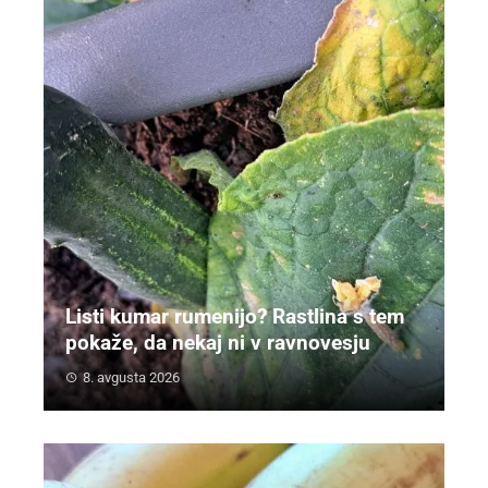
Listi kumar rumenijo? Rastlina s tem
pokaže, da nekaj ni v ravnovesju
8. avgusta 2026