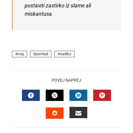
postaviti zastirko iz slame ali
miskantusa
maj
pomlad
sadike
POVEJ NAPREJ
FACEBOOK
TWITTER
LINKEDIN
PINTEREST
EMAIL
STUMBLEUPON