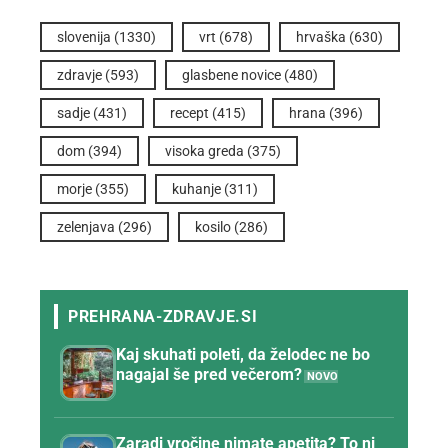
slovenija
(1330)
vrt
(678)
hrvaška
(630)
zdravje
(593)
glasbene novice
(480)
sadje
(431)
recept
(415)
hrana
(396)
dom
(394)
visoka greda
(375)
morje
(355)
kuhanje
(311)
zelenjava
(296)
kosilo
(286)
Kaj skuhati poleti, da želodec ne bo
nagajal še pred večerom?
Zaradi vročine nimate apetita? To ni