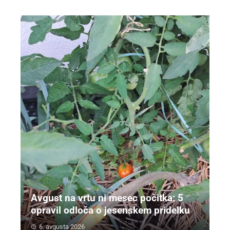
Avgust na vrtu ni mesec počitka: 5
opravil odloča o jesenskem pridelku
6. avgusta 2026