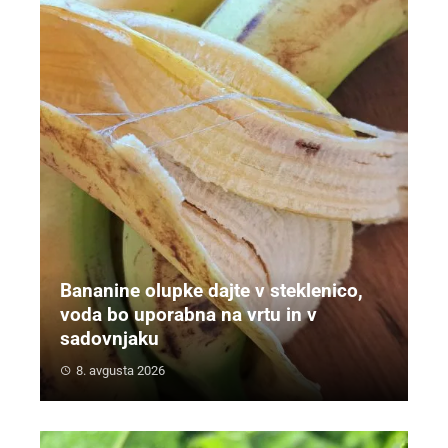
Bananine olupke dajte v steklenico,
voda bo uporabna na vrtu in v
sadovnjaku
8. avgusta 2026