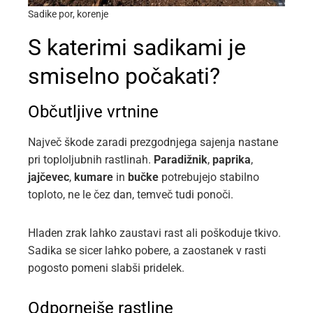
Sadike por, korenje
S katerimi sadikami je
smiselno počakati?
Občutljive vrtnine
Največ škode zaradi prezgodnjega sajenja nastane
pri toploljubnih rastlinah.
Paradižnik
,
paprika
,
jajčevec
,
kumare
in
bučke
potrebujejo stabilno
toploto, ne le čez dan, temveč tudi ponoči.
Hladen zrak lahko zaustavi rast ali poškoduje tkivo.
Sadika se sicer lahko pobere, a zaostanek v rasti
pogosto pomeni slabši pridelek.
Odpornejše rastline