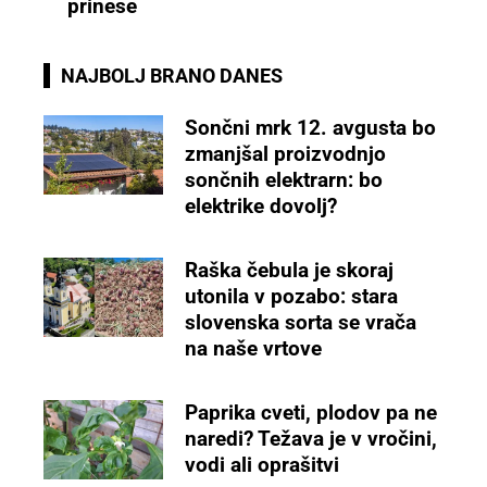
prinese
NAJBOLJ BRANO DANES
Sončni mrk 12. avgusta bo
zmanjšal proizvodnjo
sončnih elektrarn: bo
elektrike dovolj?
Raška čebula je skoraj
utonila v pozabo: stara
slovenska sorta se vrača
na naše vrtove
Paprika cveti, plodov pa ne
naredi? Težava je v vročini,
vodi ali oprašitvi