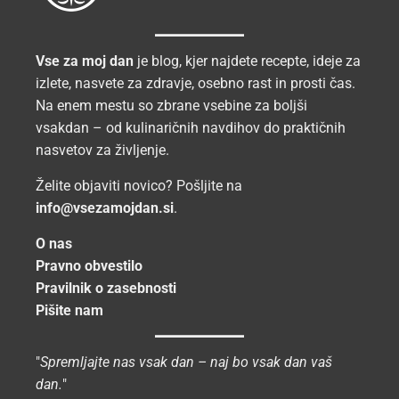
Vse za moj dan
je blog, kjer najdete recepte, ideje za
izlete, nasvete za zdravje, osebno rast in prosti čas.
Na enem mestu so zbrane vsebine za boljši
vsakdan – od kulinaričnih navdihov do praktičnih
nasvetov za življenje.
Želite objaviti novico? Pošljite na
info@vsezamojdan.si
.
O nas
Pravno obvestilo
Pravilnik o zasebnosti
Pišite nam
"
Spremljajte nas vsak dan – naj bo vsak dan vaš
dan.
"