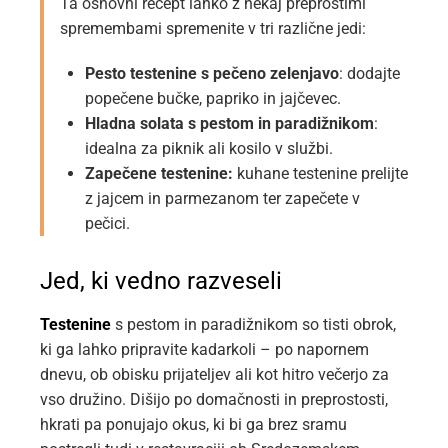
Ta osnovni recept lahko z nekaj preprostimi
spremembami spremenite v tri različne jedi:
Pesto testenine s pečeno zelenjavo
: dodajte
popečene bučke, papriko in jajčevec.
Hladna solata s pestom in paradižnikom
:
idealna za piknik ali kosilo v službi.
Zapečene testenine:
kuhane testenine prelijte
z jajcem in parmezanom ter zapečete v
pečici.
Jed, ki vedno razveseli
Testenine
s pestom in paradižnikom so tisti obrok,
ki ga lahko pripravite kadarkoli – po napornem
dnevu, ob obisku prijateljev ali kot hitro večerjo za
vso družino. Dišijo po domačnosti in preprostosti,
hkrati pa ponujajo okus, ki bi ga brez sramu