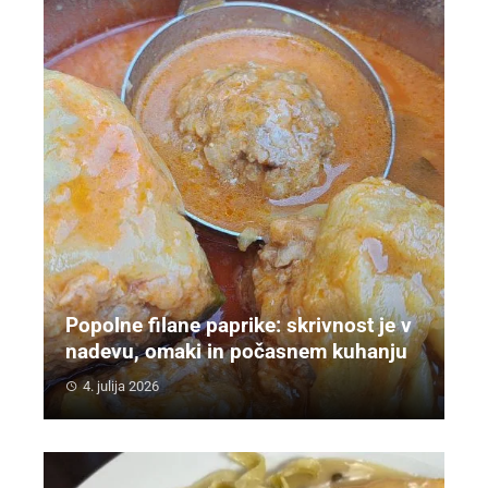
Popolne filane paprike: skrivnost je v
nadevu, omaki in počasnem kuhanju
4. julija 2026