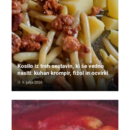
Kosilo iz treh sestavin, ki še vedno
nasiti: kuhan krompir, fižol in ocvirki
9. julija 2026