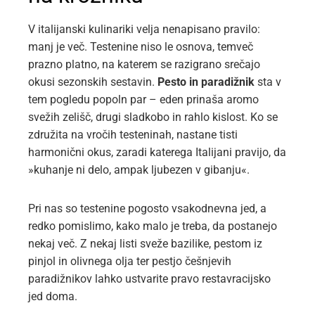
V italijanski kulinariki velja nenapisano pravilo:
manj je več. Testenine niso le osnova, temveč
prazno platno, na katerem se razigrano srečajo
okusi sezonskih sestavin.
Pesto in paradižnik
sta v
tem pogledu popoln par – eden prinaša aromo
svežih zelišč, drugi sladkobo in rahlo kislost. Ko se
združita na vročih testeninah, nastane tisti
harmonični okus, zaradi katerega Italijani pravijo, da
»kuhanje ni delo, ampak ljubezen v gibanju«.
Pri nas so testenine pogosto vsakodnevna jed, a
redko pomislimo, kako malo je treba, da postanejo
nekaj več. Z nekaj listi sveže bazilike, pestom iz
pinjol in olivnega olja ter pestjo češnjevih
paradižnikov lahko ustvarite pravo restavracijsko
jed doma.