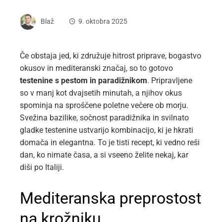
Blaž
9. oktobra 2025
Če obstaja jed, ki združuje hitrost priprave, bogastvo
okusov in mediteranski značaj, so to gotovo
testenine s pestom in paradižnikom
. Pripravljene
so v manj kot dvajsetih minutah, a njihov okus
spominja na sproščene poletne večere ob morju.
Svežina bazilike, sočnost paradižnika in svilnato
gladke testenine ustvarijo kombinacijo, ki je hkrati
domača in elegantna. To je tisti recept, ki vedno reši
dan, ko nimate časa, a si vseeno želite nekaj, kar
diši po Italiji.
Mediteranska preprostost
na krožniku