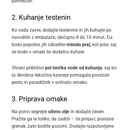
parmezan.
2. Kuhanje testenin
Ko voda zavre, dodajte testenine in jih kuhajte po
navodilih z embalaže, običajno 8 do 10 minut. Da
bodo popolne, jih odcedite
minuto prej
, kot piše, saj
se bodo v omaki še dodatno kuhale.
Shrani približno
pol lončka vode od kuhanja
, saj bo
ta škrobna tekočina kasneje pomagala povezati
pesto in paradižnik v svilnato omako.
3. Priprava omake
Na ponvi segrejte
olivno olje
in dodajte česen.
Pražite ga le toliko, da zadiši – če porjavi, postane
grenak, zato bodite pozorni. Dodajte razpolovljene