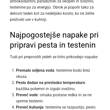
antioksidantov, paradižniki za likopen in svežino,
testenine pa za energijo. Obrok je popoln tako za
delovni teden kot za nedeljsko kosilo, ko ne želite
preživeti ure v kuhinji.
Najpogostejše napake pri
pripravi pesta in testenin
Tudi pri preprostih jedeh se hitro prikradejo napake:
Premalo soljena voda
: testenine bodo brez
okusa.
Pesto dodan na previsoko temperaturo
:
bazilika potemni in izgubi svežino.
Preveč vode
: omaka postane redka in se ne
oprime testenin.
Preveč kuhanja
: testenine se razpustijo, pesto