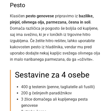
Pesto
Klasičen
pesto genovese
pripravimo iz
bazilike,
pinjol, olivnega olja, parmezana, česna in soli
.
Domača različica je pogosto še boljša od kupljene,
saj ima svežino, ki je v lončkih iz trgovine hitro
izgubljena. Če želite hitro rešitev, lahko uporabite
kakovosten pesto iz hladilnika, vendar mu pred
uporabo dodajte nekaj kapljic svežega olivnega olja
in malo naribanega parmezana, da ga »oživite«.
Sestavine za 4 osebe
400 g testenin (penne, tagliatelle ali fusilli)
200 g češnjevih paradižnikov
3 žlice domačega ali kupljenega pesta
genovese