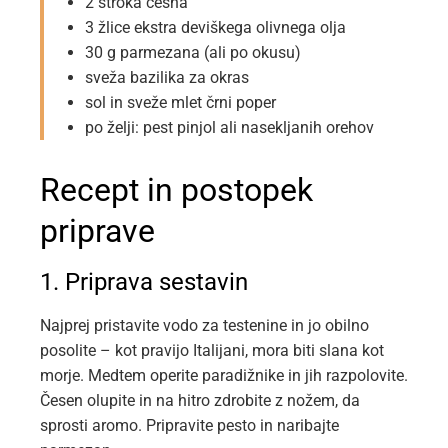
2 stroka česna
3 žlice ekstra deviškega olivnega olja
30 g parmezana (ali po okusu)
sveža bazilika za okras
sol in sveže mlet črni poper
po želji: pest pinjol ali nasekljanih orehov
Recept in postopek
priprave
1. Priprava sestavin
Najprej pristavite vodo za testenine in jo obilno
posolite – kot pravijo Italijani, mora biti slana kot
morje. Medtem operite paradižnike in jih razpolovite.
Česen olupite in na hitro zdrobite z nožem, da
sprosti aromo. Pripravite pesto in naribajte