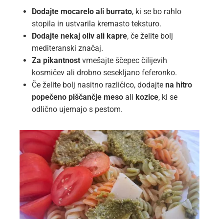
Dodajte mocarelo ali burrato
, ki se bo rahlo
stopila in ustvarila kremasto teksturo.
Dodajte nekaj oliv ali kapre
, če želite bolj
mediteranski značaj.
Za pikantnost
vmešajte ščepec čilijevih
kosmičev ali drobno sesekljano feferonko.
Če želite bolj nasitno različico, dodajte
na hitro
popečeno piščančje meso
ali
kozice
, ki se
odlično ujemajo s pestom.