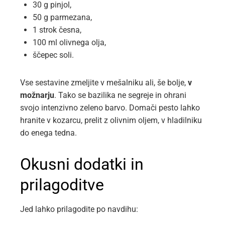
30 g pinjol,
50 g parmezana,
1 strok česna,
100 ml olivnega olja,
ščepec soli.
Vse sestavine zmeljite v mešalniku ali, še bolje,
v
možnarju
. Tako se bazilika ne segreje in ohrani
svojo intenzivno zeleno barvo. Domači pesto lahko
hranite v kozarcu, prelit z olivnim oljem, v hladilniku
do enega tedna.
Okusni dodatki in
prilagoditve
Jed lahko prilagodite po navdihu: