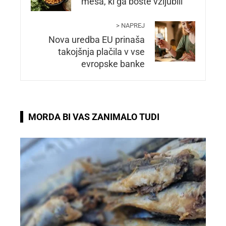
mesa, ki ga boste vzljubili
> NAPREJ
Nova uredba EU prinaša
takojšnja plačila v vse
evropske banke
MORDA BI VAS ZANIMALO TUDI