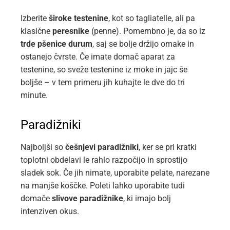
Izberite
široke testenine
, kot so tagliatelle, ali pa
klasične
peresnike
(penne). Pomembno je, da so iz
trde pšenice durum
, saj se bolje držijo omake in
ostanejo čvrste. Če imate domač aparat za
testenine, so sveže testenine iz moke in jajc še
boljše – v tem primeru jih kuhajte le dve do tri
minute.
Paradižniki
Najboljši so
češnjevi paradižniki
, ker se pri kratki
toplotni obdelavi le rahlo razpočijo in sprostijo
sladek sok. Če jih nimate, uporabite pelate, narezane
na manjše koščke. Poleti lahko uporabite tudi
domače
slivove paradižnike
, ki imajo bolj
intenziven okus.