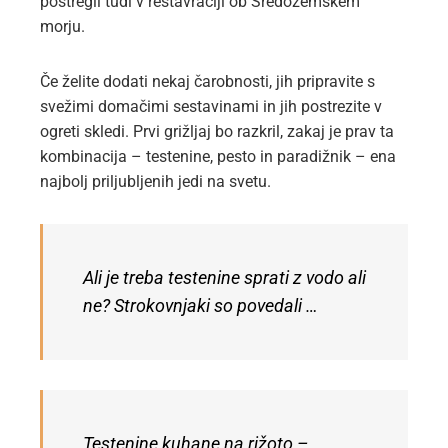
postregli tudi v restavraciji ob Sredozemskem
morju.
Če želite dodati nekaj čarobnosti, jih pripravite s
svežimi domačimi sestavinami in jih postrezite v
ogreti skledi. Prvi grižljaj bo razkril, zakaj je prav ta
kombinacija – testenine, pesto in paradižnik – ena
najbolj priljubljenih jedi na svetu.
Ali je treba testenine sprati z vodo ali
ne? Strokovnjaki so povedali …
Testenine kuhane na rižoto –