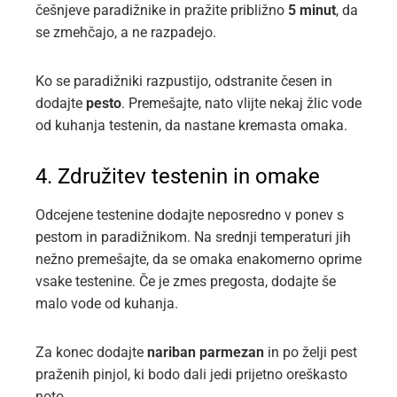
češnjeve paradižnike in pražite približno
5 minut
, da
se zmehčajo, a ne razpadejo.
Ko se paradižniki razpustijo, odstranite česen in
dodajte
pesto
. Premešajte, nato vlijte nekaj žlic vode
od kuhanja testenin, da nastane kremasta omaka.
4. Združitev testenin in omake
Odcejene testenine dodajte neposredno v ponev s
pestom in paradižnikom. Na srednji temperaturi jih
nežno premešajte, da se omaka enakomerno oprime
vsake testenine. Če je zmes pregosta, dodajte še
malo vode od kuhanja.
Za konec dodajte
nariban parmezan
in po želji pest
praženih pinjol, ki bodo dali jedi prijetno oreškasto
noto.