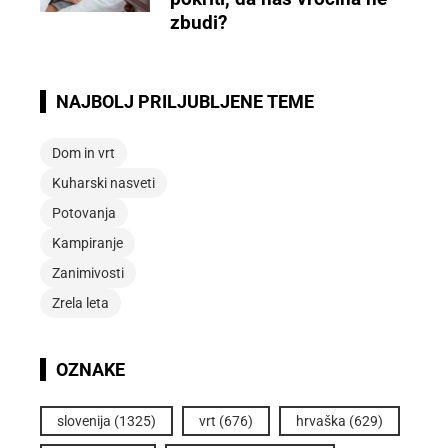
zbudi?
NAJBOLJ PRILJUBLJENE TEME
Dom in vrt
Kuharski nasveti
Potovanja
Kampiranje
Zanimivosti
Zrela leta
OZNAKE
slovenija
(1325)
vrt
(676)
hrvaška
(629)