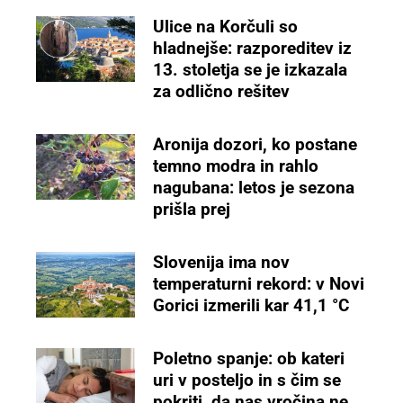
Ulice na Korčuli so
hladnejše: razporeditev iz
13. stoletja se je izkazala
za odlično rešitev
Aronija dozori, ko postane
temno modra in rahlo
nagubana: letos je sezona
prišla prej
Slovenija ima nov
temperaturni rekord: v Novi
Gorici izmerili kar 41,1 °C
Poletno spanje: ob kateri
uri v posteljo in s čim se
pokriti, da nas vročina ne