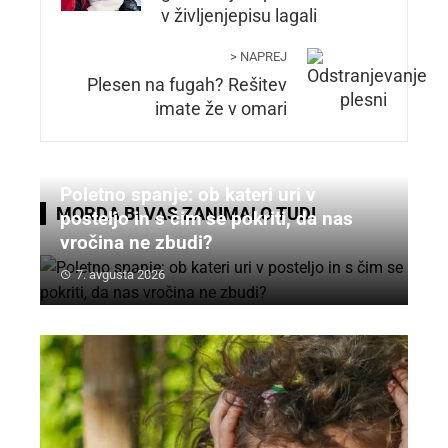
v življenjepisu lagali
> NAPREJ
Plesen na fugah? Rešitev
imate že v omari
Poletno spanje: ob kateri uri v
MORDA BI VAS ZANIMALO TUDI
posteljo in s čim se pokriti, da nas
vročina ne zbudi?
7. avgusta 2026