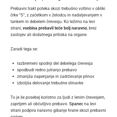
Prebavni trakt poteka skozi trebušno votlino v obliki
črke “S”, z začetkom v želodcu in nadaljevanjem v
tankem in debelem črevesju. Ko ležimo na levi
strani,
vsebina prebavil teče bolj naravno
, brez
zastojev ali dodatnega pritiska na organe.
Zaradi tega se:
razbremeni spodnji del debelega črevesja
spodbudi redno jutranjo prebavo
zmanjša napenjanje in zadrževanje plinov
izboljša delovanje trebušne slinavke
To je še posebej koristno za ljudi z lenim črevesjem,
zaprtjem ali občutljivo prebavo.
Spanec
na levi
strani podpira naravno gibanje hrane skozi prebavni
sistem.