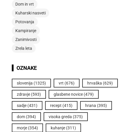
Dom in vrt
Kuharski nasveti
Potovanja
Kampiranje
Zanimivosti
Zrela leta
OZNAKE
slovenija
(1325)
vrt
(676)
hrvaška
(629)
zdravje
(593)
glasbene novice
(479)
sadje
(431)
recept
(415)
hrana
(395)
dom
(394)
visoka greda
(375)
morje
(354)
kuhanje
(311)