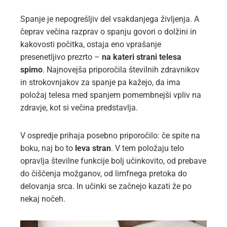
Spanje je nepogrešljiv del vsakdanjega življenja. A
čeprav večina razprav o spanju govori o dolžini in
kakovosti počitka, ostaja eno vprašanje
presenetljivo prezrto –
na kateri strani telesa
spimo
. Najnovejša priporočila številnih zdravnikov
in strokovnjakov za spanje pa kažejo, da ima
položaj telesa med spanjem pomembnejši vpliv na
zdravje, kot si večina predstavlja.
V ospredje prihaja posebno priporočilo: če spite na
boku, naj bo to
leva stran
. V tem položaju telo
opravlja številne funkcije bolj učinkovito, od prebave
do čiščenja možganov, od limfnega pretoka do
delovanja srca. In učinki se začnejo kazati že po
nekaj nočeh.