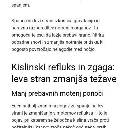
spanjem.
Spanec na levi strani izkorišča gravitacijo in
naravno razporeditev notranjih organov. To
omogoča telesu, da lažje prebavi hrano, filtrira
odpadne snovi in zmanjša notranje pritiske, ki
pogosto povzročajo nelagodje med nočjo.
Kislinski refluks in zgaga:
leva stran zmanjša težave
Manj prebavnih motenj ponoči
Eden najbolj znanih razlogov za spanje na levi
strani je zmanjšanje simptomov refluksa – to je
pojav, pri katerem se želodčna kislina vrača proti
požiralniku, kar povzroča pekoč občutek v prsih.