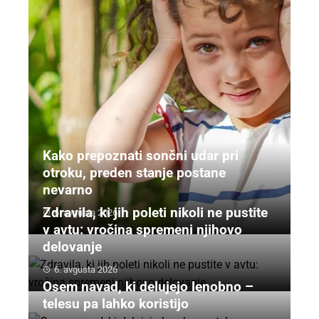
Kako prepoznati sončni udar pri
otroku, preden stanje postane
nevarno
Zdravila, ki jih poleti nikoli ne pustite
6. avgusta 2026
v avtu: vročina spremeni njihovo
delovanje
6. avgusta 2026
Osem navad, ki delujejo lenobno –
telesu pa lahko koristijo