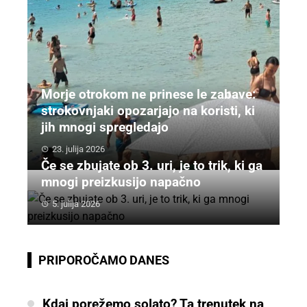
Morje otrokom ne prinese le zabave:
strokovnjaki opozarjajo na koristi, ki
jih mnogi spregledajo
23. julija 2026
Če se zbujate ob 3. uri, je to trik, ki ga
mnogi preizkusijo napačno
5. julija 2026
PRIPOROČAMO DANES
Kdaj porežemo solato? Ta trenutek na