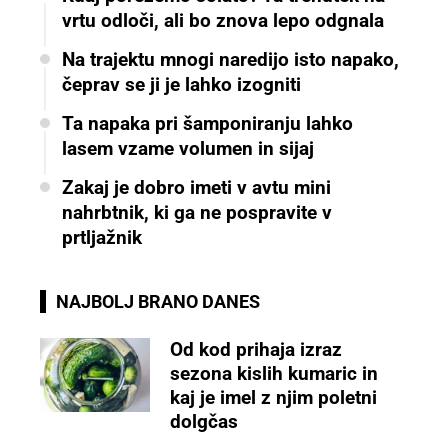
vrtu odloči, ali bo znova lepo odgnala
Na trajektu mnogi naredijo isto napako,
čeprav se ji je lahko izogniti
Ta napaka pri šamponiranju lahko
lasem vzame volumen in sijaj
Zakaj je dobro imeti v avtu mini
nahrbtnik, ki ga ne pospravite v
prtljažnik
NAJBOLJ BRANO DANES
Od kod prihaja izraz
sezona kislih kumaric in
kaj je imel z njim poletni
dolgčas