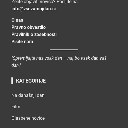
Želite objaviti novico? Pošljite na
info@vsezamojdan.si
.
O nas
Pravno obvestilo
Pravilnik o zasebnosti
Pišite nam
"
Spremljajte nas vsak dan – naj bo vsak dan vaš
dan.
"
KATEGORIJE
Na današnji dan
Film
Glasbene novice