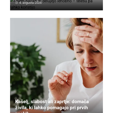
4. avgusta 2026
Kašelj, slabost ali zaprtje: domača
živila, ki lahko pomagajo pri prvih