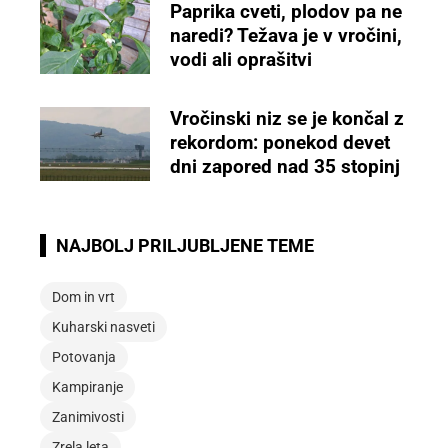
Paprika cveti, plodov pa ne
naredi? Težava je v vročini,
vodi ali oprašitvi
Vročinski niz se je končal z
rekordom: ponekod devet
dni zapored nad 35 stopinj
NAJBOLJ PRILJUBLJENE TEME
Dom in vrt
Kuharski nasveti
Potovanja
Kampiranje
Zanimivosti
Zrela leta