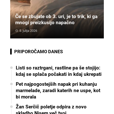
Če se zbujate ob 3. uri, je to trik, ki ga
mnogi preizkusijo napačno
5. julija 2026
PRIPOROČAMO DANES
Listi so raztrgani, rastline pa še stojijo:
kdaj se splača počakati in kdaj ukrepati
Pet najpogostejših napak pri kuhanju
marmelade, zaradi katerih ne uspe, kot
bi morala
Žan Serčič poletje odpira z novo
skladbo Nisem več tvoj