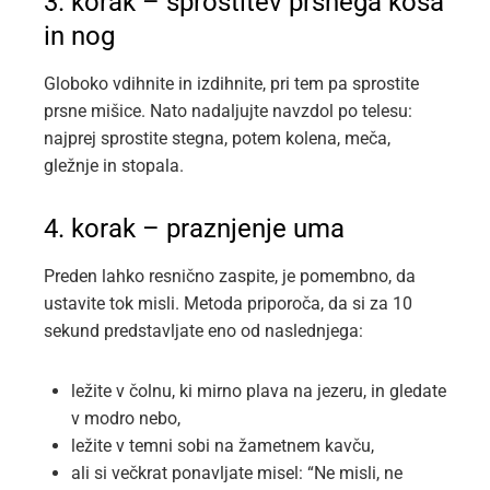
3. korak – sprostitev prsnega koša
in nog
Globoko vdihnite in izdihnite, pri tem pa sprostite
prsne mišice. Nato nadaljujte navzdol po telesu:
najprej sprostite stegna, potem kolena, meča,
gležnje in stopala.
4. korak – praznjenje uma
Preden lahko resnično zaspite, je pomembno, da
ustavite tok misli. Metoda priporoča, da si za 10
sekund predstavljate eno od naslednjega:
ležite v čolnu, ki mirno plava na jezeru, in gledate
v modro nebo,
ležite v temni sobi na žametnem kavču,
ali si večkrat ponavljate misel: “Ne misli, ne