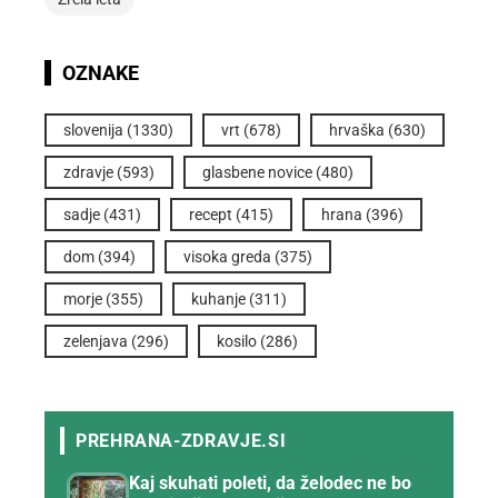
OZNAKE
slovenija
(1330)
vrt
(678)
hrvaška
(630)
zdravje
(593)
glasbene novice
(480)
sadje
(431)
recept
(415)
hrana
(396)
dom
(394)
visoka greda
(375)
morje
(355)
kuhanje
(311)
zelenjava
(296)
kosilo
(286)
Kaj skuhati poleti, da želodec ne bo