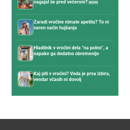
nagajal še pred večerom?
Zaradi vročine nimate apetita? To ni
varen način hujšanja
Hladilnik v vročini dela “na polno”, a
napake ga dodatno obremenijo
Kaj piti v vročini? Voda je prva izbira,
vendar včasih ni dovolj