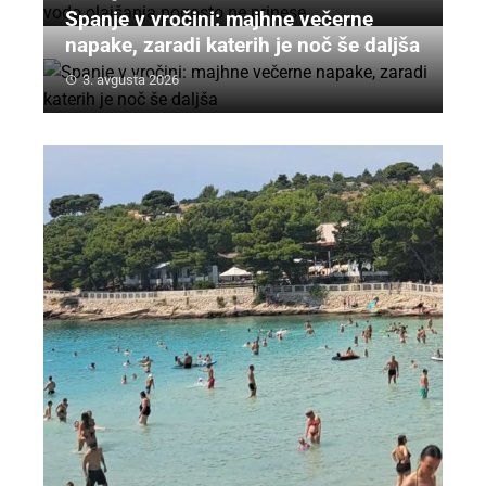
Spanje v vročini: majhne večerne
napake, zaradi katerih je noč še daljša
3. avgusta 2026