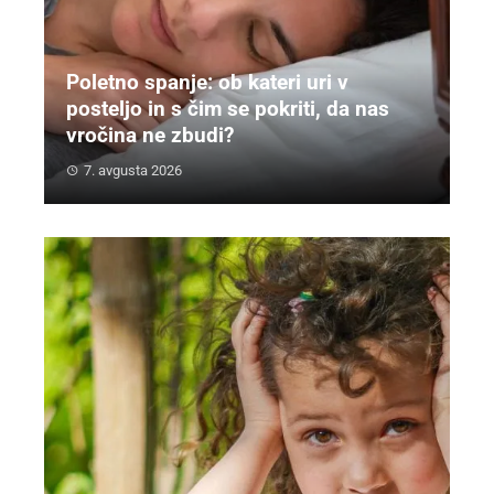
Poletno spanje: ob kateri uri v
posteljo in s čim se pokriti, da nas
vročina ne zbudi?
7. avgusta 2026