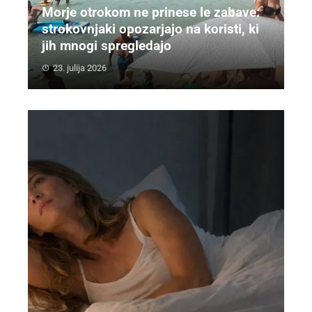
Morje otrokom ne prinese le zabave:
strokovnjaki opozarjajo na koristi, ki
jih mnogi spregledajo
23. julija 2026