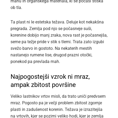
mahu in organskega materiala, ki se počasi stiska
ob tla.
Ta plast ni le estetska težava. Deluje kot nekakšna
pregrada. Zemlja pod njo se počasneje suši,
korenine dobijo manj zraka, nova rast je počasnejša,
seme pa težje pride v stik s tlemi. Trata zato izgubi
svežo barvo in gostoto. Na nekaterih mestih
nastanejo rumene lise, drugod prazni otočki,
ponekod pa prevlada mah.
Najpogostejši vzrok ni mraz,
ampak zbitost površine
Veliko lastnikov vrtov misli, da trato uniči predvsem
mraz. Pogosto pa je večji problem zbitost zgornje
plasti in zadušenost korenin. Težava je izrazitejša
na vrtovih, kjer se pozimi veliko hodi, kjer je zemlja