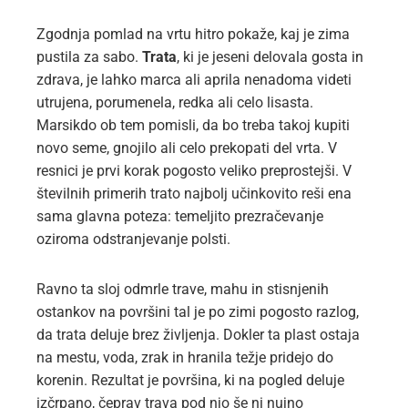
Zgodnja pomlad na vrtu hitro pokaže, kaj je zima
pustila za sabo.
Trata
, ki je jeseni delovala gosta in
zdrava, je lahko marca ali aprila nenadoma videti
utrujena, porumenela, redka ali celo lisasta.
Marsikdo ob tem pomisli, da bo treba takoj kupiti
novo seme, gnojilo ali celo prekopati del vrta. V
resnici je prvi korak pogosto veliko preprostejši. V
številnih primerih trato najbolj učinkovito reši ena
sama glavna poteza: temeljito prezračevanje
oziroma odstranjevanje polsti.
Ravno ta sloj odmrle trave, mahu in stisnjenih
ostankov na površini tal je po zimi pogosto razlog,
da trata deluje brez življenja. Dokler ta plast ostaja
na mestu, voda, zrak in hranila težje pridejo do
korenin. Rezultat je površina, ki na pogled deluje
izčrpano, čeprav trava pod njo še ni nujno