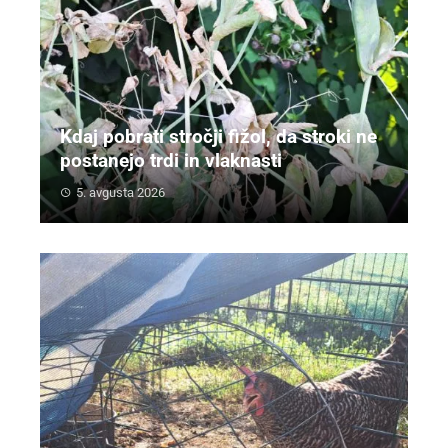
Kdaj pobrati stročji fižol, da stroki ne
postanejo trdi in vlaknasti
5. avgusta 2026