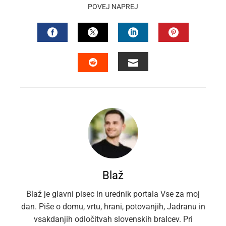
POVEJ NAPREJ
FACEBOOK
TWITTER
LINKEDIN
PINTEREST
EMAIL
STUMBLEUPON
Blaž
Blaž je glavni pisec in urednik portala Vse za moj
dan. Piše o domu, vrtu, hrani, potovanjih, Jadranu in
vsakdanjih odločitvah slovenskih bralcev. Pri