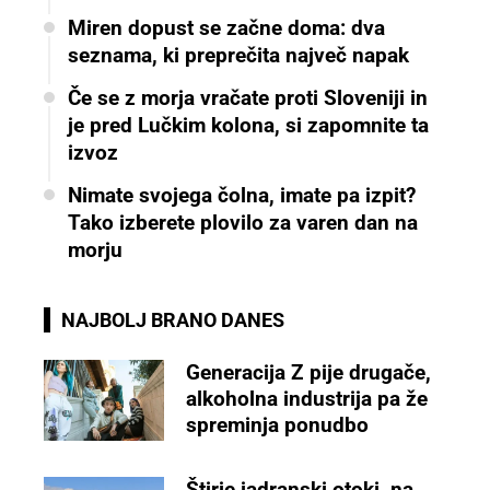
Miren dopust se začne doma: dva
seznama, ki preprečita največ napak
Če se z morja vračate proti Sloveniji in
je pred Lučkim kolona, si zapomnite ta
izvoz
Nimate svojega čolna, imate pa izpit?
Tako izberete plovilo za varen dan na
morju
NAJBOLJ BRANO DANES
Generacija Z pije drugače,
alkoholna industrija pa že
spreminja ponudbo
Štirje jadranski otoki, na