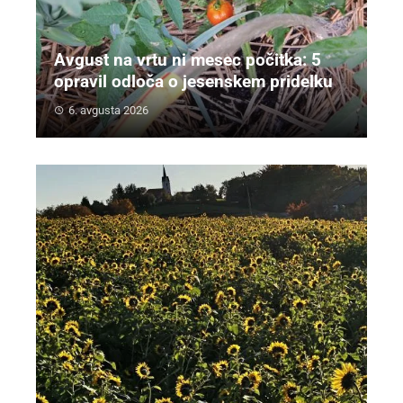
Avgust na vrtu ni mesec počitka: 5
opravil odloča o jesenskem pridelku
6. avgusta 2026