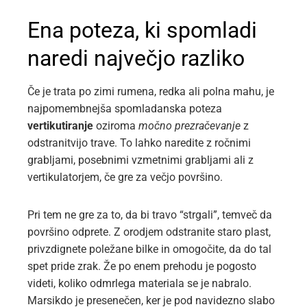
Ena poteza, ki spomladi
naredi največjo razliko
Če je trata po zimi rumena, redka ali polna mahu, je
najpomembnejša spomladanska poteza
vertikutiranje
oziroma
močno prezračevanje
z
odstranitvijo trave. To lahko naredite z ročnimi
grabljami, posebnimi vzmetnimi grabljami ali z
vertikulatorjem, če gre za večjo površino.
Pri tem ne gre za to, da bi travo “strgali”, temveč da
površino odprete. Z orodjem odstranite staro plast,
privzdignete poležane bilke in omogočite, da do tal
spet pride zrak. Že po enem prehodu je pogosto
videti, koliko odmrlega materiala se je nabralo.
Marsikdo je presenečen, ker je pod navidezno slabo