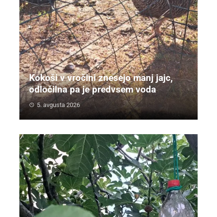
Kokoši v vročini znesejo manj jajc,
odločilna pa je predvsem voda
5. avgusta 2026