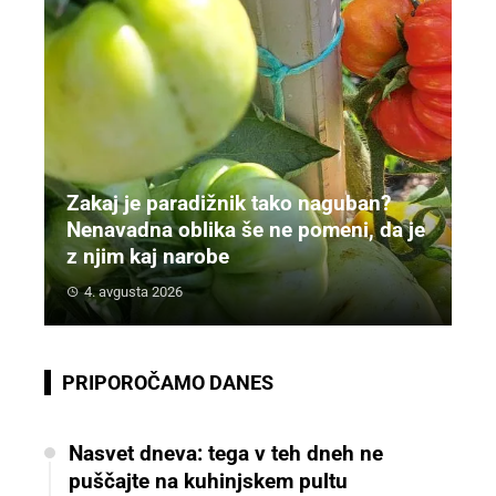
Zakaj je paradižnik tako naguban?
Nenavadna oblika še ne pomeni, da je
z njim kaj narobe
4. avgusta 2026
PRIPOROČAMO DANES
Nasvet dneva: tega v teh dneh ne
puščajte na kuhinjskem pultu