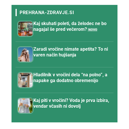
Kaj skuhati poleti, da želodec ne bo
nagajal še pred večerom?
Zaradi vročine nimate apetita? To ni
varen način hujšanja
Hladilnik v vročini dela “na polno”, a
napake ga dodatno obremenijo
Kaj piti v vročini? Voda je prva izbira,
vendar včasih ni dovolj