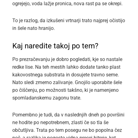
ogrejejo, voda lažje pronica, nova rast pa se okrepi.
To je razlog, da izkušeni vrtnarji trato najprej očistijo
in šele nato hranijo.
Kaj naredite takoj po tem?
Po prezračevanju je dobro pogledati, kje so nastale
redke lise. Na teh mestih lahko dodate tanko plast
kakovostnega substrata in dosujete travno seme.
Nato sledi zmerno zalivanje. Gnojilo uporabite šele
po čiščenju, po možnosti takšno, ki je namenjeno
spomladanskemu zagonu trate.
Pomembno je tudi, da v naslednjih dneh po površini
ne hodite po nepotrebnem, zlasti če so tla še
občutljiva. Trata po tem posegu ne bo popolna čez
noč, a razlika je pogosto vidna precej hitreje, kot