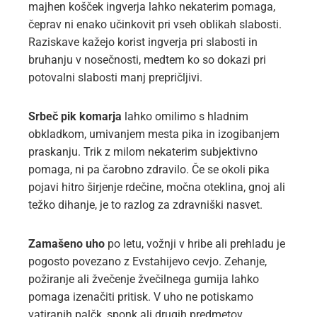
majhen košček ingverja lahko nekaterim pomaga,
čeprav ni enako učinkovit pri vseh oblikah slabosti.
Raziskave kažejo korist ingverja pri slabosti in
bruhanju v nosečnosti, medtem ko so dokazi pri
potovalni slabosti manj prepričljivi.
Srbeč pik komarja
lahko omilimo s hladnim
obkladkom, umivanjem mesta pika in izogibanjem
praskanju. Trik z milom nekaterim subjektivno
pomaga, ni pa čarobno zdravilo. Če se okoli pika
pojavi hitro širjenje rdečine, močna oteklina, gnoj ali
težko dihanje, je to razlog za zdravniški nasvet.
Zamašeno uho
po letu, vožnji v hribe ali prehladu je
pogosto povezano z Evstahijevo cevjo. Zehanje,
požiranje ali žvečenje žvečilnega gumija lahko
pomaga izenačiti pritisk. V uho ne potiskamo
vatiranih palčk, sponk ali drugih predmetov.