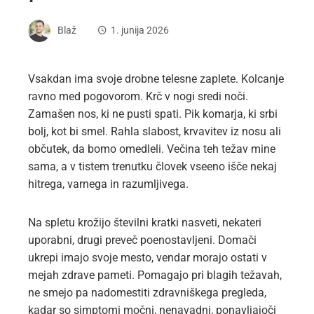
Blaž
1. junija 2026
Vsakdan ima svoje drobne telesne zaplete. Kolcanje
ravno med pogovorom. Krč v nogi sredi noči.
Zamašen nos, ki ne pusti spati. Pik komarja, ki srbi
bolj, kot bi smel. Rahla slabost, krvavitev iz nosu ali
občutek, da bomo omedleli. Večina teh težav mine
sama, a v tistem trenutku človek vseeno išče nekaj
hitrega, varnega in razumljivega.
Na spletu krožijo številni kratki nasveti, nekateri
uporabni, drugi preveč poenostavljeni. Domači
ukrepi imajo svoje mesto, vendar morajo ostati v
mejah zdrave pameti. Pomagajo pri blagih težavah,
ne smejo pa nadomestiti zdravniškega pregleda,
kadar so simptomi močni, nenavadni, ponavljajoči