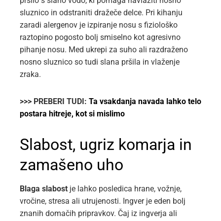
pršilo s slano vodo, ki pomaga navlažiti nosno
sluznico in odstraniti dražeče delce. Pri kihanju
zaradi alergenov je izpiranje nosu s fiziološko
raztopino pogosto bolj smiselno kot agresivno
pihanje nosu. Med ukrepi za suho ali razdraženo
nosno sluznico so tudi slana pršila in vlaženje
zraka.
>>> PREBERI TUDI:
Ta vsakdanja navada lahko telo
postara hitreje, kot si mislimo
Slabost, ugriz komarja in
zamašeno uho
Blaga slabost
je lahko posledica hrane, vožnje,
vročine, stresa ali utrujenosti. Ingver je eden bolj
znanih domačih pripravkov. Čaj iz ingverja ali