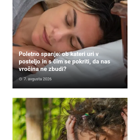
Poletno spanje: ob kateri uri v
posteljo in s čim se pokriti, da nas
vročina ne zbudi?
7. avgusta 2026