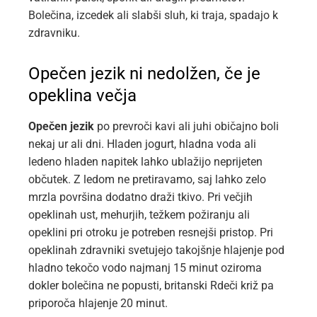
Bolečina, izcedek ali slabši sluh, ki traja, spadajo k
zdravniku.
Opečen jezik ni nedolžen, če je
opeklina večja
Opečen jezik
po prevroči kavi ali juhi običajno boli
nekaj ur ali dni. Hladen jogurt, hladna voda ali
ledeno hladen napitek lahko ublažijo neprijeten
občutek. Z ledom ne pretiravamo, saj lahko zelo
mrzla površina dodatno draži tkivo. Pri večjih
opeklinah ust, mehurjih, težkem požiranju ali
opeklini pri otroku je potreben resnejši pristop. Pri
opeklinah zdravniki svetujejo takojšnje hlajenje pod
hladno tekočo vodo najmanj 15 minut oziroma
dokler bolečina ne popusti, britanski Rdeči križ pa
priporoča hlajenje 20 minut.