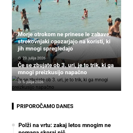
Morje otrokom ne prinese le zabave:
strokovnjaki opozarjajo na koristi, ki
jih mnogi spregledajo
23. julija 2026
Če se zbujate ob 3. uri, je to trik, ki ga
mnogi preizkusijo napačno
5. julija 2026
PRIPOROČAMO DANES
Polži na vrtu: zakaj letos mnogim ne
pomaga skoraj nič