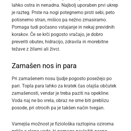
lahko ostra in nenadna. Najbolj uporaben prvi ukrep
je razteg. Prste na nogi potegnemo proti sebi, peto
potisnemo stran, mišico pa nežno zmasiramo.
Pomaga tudi počasno vstajanje in nekaj previdnih
korakov. Če se krči pogosto vračajo, je dobro
preveriti obutev, hidracijo, zdravila in morebitne
težave z žilami ali živci.
Zamašen nos in para
Pri zamašenem nosu ljudje pogosto posežejo po
pari. Topla para lahko za kratek čas olajša občutek
zamašenosti, vendar je treba paziti na opekline.
Voda naj ne bo vrela, obraz ne sme biti preblizu
posode, pri otrocih pa je takšen način tvegan.
Varnejša možnost je fiziološka raztopina oziroma