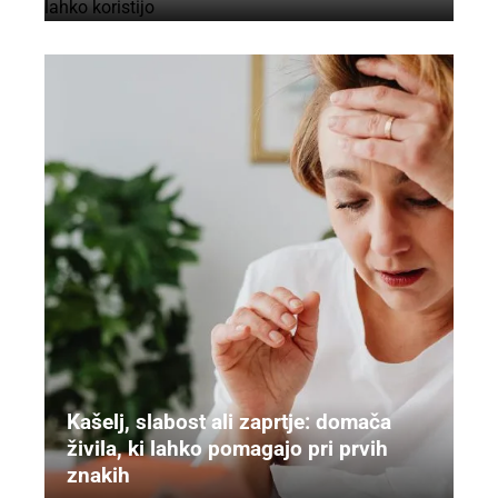
Kašelj, slabost ali zaprtje: domača
živila, ki lahko pomagajo pri prvih
znakih