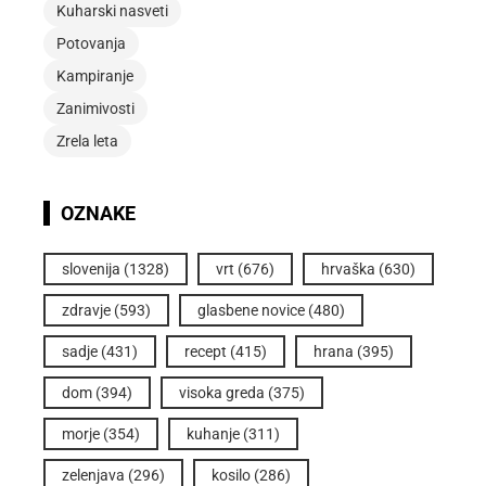
Kuharski nasveti
Potovanja
Kampiranje
Zanimivosti
Zrela leta
OZNAKE
slovenija
(1328)
vrt
(676)
hrvaška
(630)
zdravje
(593)
glasbene novice
(480)
sadje
(431)
recept
(415)
hrana
(395)
dom
(394)
visoka greda
(375)
morje
(354)
kuhanje
(311)
zelenjava
(296)
kosilo
(286)