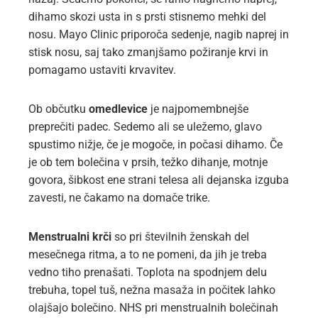
dihamo skozi usta in s prsti stisnemo mehki del
nosu. Mayo Clinic priporoča sedenje, nagib naprej in
stisk nosu, saj tako zmanjšamo požiranje krvi in
pomagamo ustaviti krvavitev.
Ob občutku
omedlevice
je najpomembnejše
preprečiti padec. Sedemo ali se uležemo, glavo
spustimo nižje, če je mogoče, in počasi dihamo. Če
je ob tem bolečina v prsih, težko dihanje, motnje
govora, šibkost ene strani telesa ali dejanska izguba
zavesti, ne čakamo na domače trike.
Menstrualni krči
so pri številnih ženskah del
mesečnega ritma, a to ne pomeni, da jih je treba
vedno tiho prenašati. Toplota na spodnjem delu
trebuha, topel tuš, nežna masaža in počitek lahko
olajšajo bolečino. NHS pri menstrualnih bolečinah