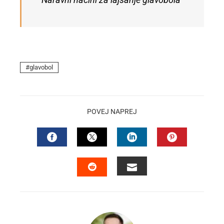
Naravni načini za lajšanje glavobola
glavobol
POVEJ NAPREJ
FACEBOOK
TWITTER
LINKEDIN
PINTEREST
EMAIL
STUMBLEUPON