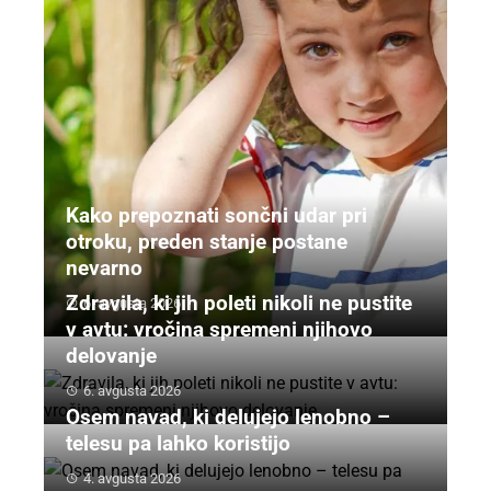
Kako prepoznati sončni udar pri
otroku, preden stanje postane
nevarno
Zdravila, ki jih poleti nikoli ne pustite
6. avgusta 2026
v avtu: vročina spremeni njihovo
delovanje
6. avgusta 2026
Osem navad, ki delujejo lenobno –
telesu pa lahko koristijo
4. avgusta 2026