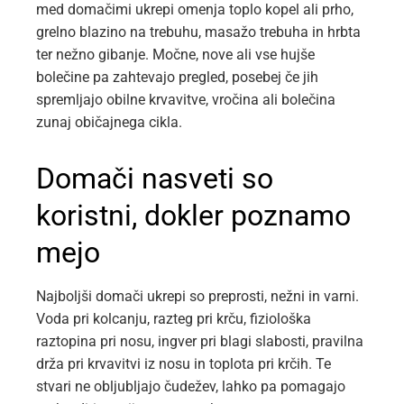
med domačimi ukrepi omenja toplo kopel ali prho,
grelno blazino na trebuhu, masažo trebuha in hrbta
ter nežno gibanje. Močne, nove ali vse hujše
bolečine pa zahtevajo pregled, posebej če jih
spremljajo obilne krvavitve, vročina ali bolečina
zunaj običajnega cikla.
Domači nasveti so
koristni, dokler poznamo
mejo
Najboljši domači ukrepi so preprosti, nežni in varni.
Voda pri kolcanju, razteg pri krču, fiziološka
raztopina pri nosu, ingver pri blagi slabosti, pravilna
drža pri krvavitvi iz nosu in toplota pri krčih. Te
stvari ne obljubljajo čudežev, lahko pa pomagajo