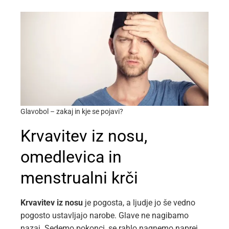
Glavobol – zakaj in kje se pojavi?
Krvavitev iz nosu,
omedlevica in
menstrualni krči
Krvavitev iz nosu
je pogosta, a ljudje jo še vedno
pogosto ustavljajo narobe. Glave ne nagibamo
nazaj. Sedemo pokonci, se rahlo nagnemo naprej,