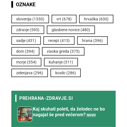
OZNAKE
slovenija
(1330)
vrt
(678)
hrvaška
(630)
zdravje
(593)
glasbene novice
(480)
sadje
(431)
recept
(415)
hrana
(396)
dom
(394)
visoka greda
(375)
morje
(354)
kuhanje
(311)
zelenjava
(296)
kosilo
(286)
Kaj skuhati poleti, da želodec ne bo
nagajal še pred večerom?