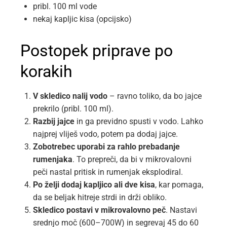
pribl. 100 ml vode
nekaj kapljic kisa (opcijsko)
Postopek priprave po
korakih
V skledico nalij vodo
– ravno toliko, da bo jajce
prekrilo (pribl. 100 ml).
Razbij jajce
in ga previdno spusti v vodo. Lahko
najprej vliješ vodo, potem pa dodaj jajce.
Zobotrebec uporabi za rahlo prebadanje
rumenjaka
. To prepreči, da bi v mikrovalovni
peči nastal pritisk in rumenjak eksplodiral.
Po želji dodaj kapljico ali dve kisa
, kar pomaga,
da se beljak hitreje strdi in drži obliko.
Skledico postavi v mikrovalovno peč
. Nastavi
srednjo moč (600–700W) in segrevaj 45 do 60