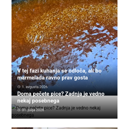
V tej fazi kuhanja se odloča, ali bo
marmelada ravno prav gosta
1. avgusta 2026
Doma pečete pice? Zadnja je vedno
nekaj posebnega
31. julija 2026