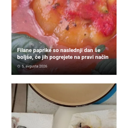
Filane paprike so naslednji dan še
boljše, če jih pogrejete na pravi način
5. avgusta 2026