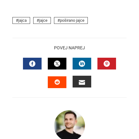
jajca
jajce
poširano jajce
POVEJ NAPREJ
FACEBOOK
TWITTER
LINKEDIN
PINTEREST
EMAIL
STUMBLEUPON