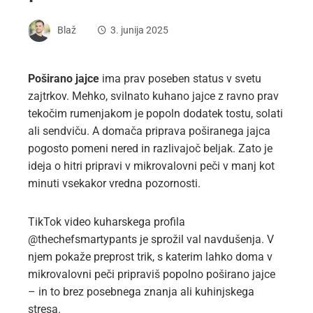
Blaž
3. junija 2025
Poširano jajce
ima prav poseben status v svetu
zajtrkov. Mehko, svilnato kuhano jajce z ravno prav
tekočim rumenjakom je popoln dodatek tostu, solati
ali sendviču. A domača priprava poširanega jajca
pogosto pomeni nered in razlivajoč beljak. Zato je
ideja o hitri pripravi v mikrovalovni peči v manj kot
minuti vsekakor vredna pozornosti.
TikTok video kuharskega profila
@thechefsmartypants je sprožil val navdušenja. V
njem pokaže preprost trik, s katerim lahko doma v
mikrovalovni peči pripraviš popolno poširano jajce
– in to brez posebnega znanja ali kuhinjskega
stresa.