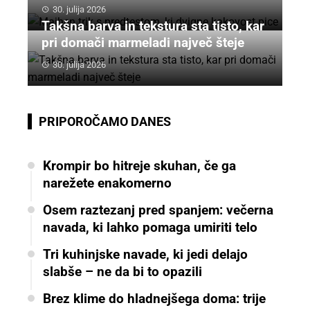
30. julija 2026
Takšna barva in tekstura sta tisto, kar
pri domači marmeladi največ šteje
30. julija 2026
PRIPOROČAMO DANES
Krompir bo hitreje skuhan, če ga
narežete enakomerno
Osem raztezanj pred spanjem: večerna
navada, ki lahko pomaga umiriti telo
Tri kuhinjske navade, ki jedi delajo
slabše – ne da bi to opazili
Brez klime do hladnejšega doma: trije