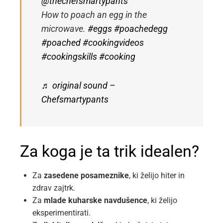
@thechefsmartypants
How to poach an egg in the
microwave.
#eggs
#poachedegg
#poached
#cookingvideos
#cookingskills
#cooking
♬ original sound –
Chefsmartypants
Za koga je ta trik idealen?
Za
zasedene posameznike
, ki želijo hiter in
zdrav zajtrk.
Za
mlade kuharske navdušence
, ki želijo
eksperimentirati.