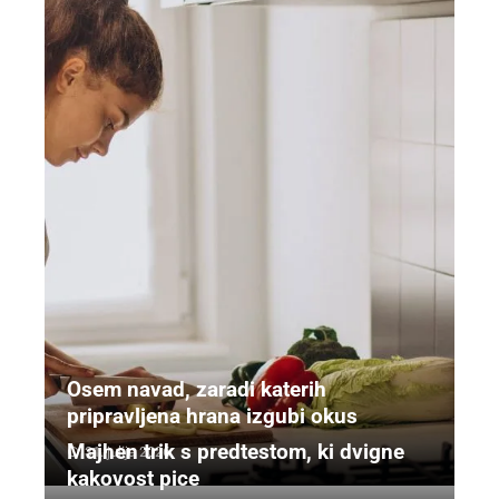
Osem navad, zaradi katerih
pripravljena hrana izgubi okus
Majhen trik s predtestom, ki dvigne
31. julija 2026
kakovost pice