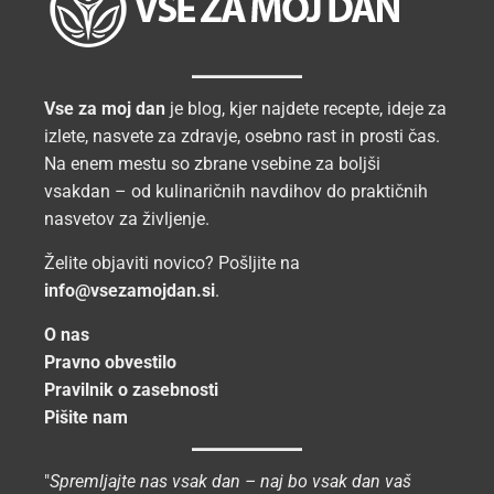
Vse za moj dan
je blog, kjer najdete recepte, ideje za
izlete, nasvete za zdravje, osebno rast in prosti čas.
Na enem mestu so zbrane vsebine za boljši
vsakdan – od kulinaričnih navdihov do praktičnih
nasvetov za življenje.
Želite objaviti novico? Pošljite na
info@vsezamojdan.si
.
O nas
Pravno obvestilo
Pravilnik o zasebnosti
Pišite nam
"
Spremljajte nas vsak dan – naj bo vsak dan vaš