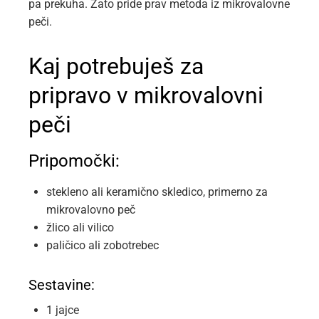
pa prekuha. Zato pride prav metoda iz mikrovalovne
peči.
Kaj potrebuješ za
pripravo v mikrovalovni
peči
Pripomočki:
stekleno ali keramično skledico, primerno za
mikrovalovno peč
žlico ali vilico
paličico ali zobotrebec
Sestavine:
1 jajce