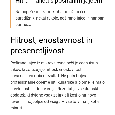
Hitra malica s poširanim jajcem
Na popečeno rezino kruha položi pečen
paradižnik, nekaj rukole, poširano jajce in nariban
parmezan.
Hitrost, enostavnost in
presenetljivost
Poširano jajce iz mikrovalovne peči je eden tistih
trikov, ki združujejo hitrost, enostavnost in
presenetljivo dober rezultat. Ne potrebuješ
profesionalne opreme niti kuharske diplome, le malo
previdnosti in dobre volje. Rezultat je vsestranski
dodatek, ki dvigne vsak zajtrk ali kosilo na novo
raven. In najboljše od vsega – vse to v manj kot eni
minuti.