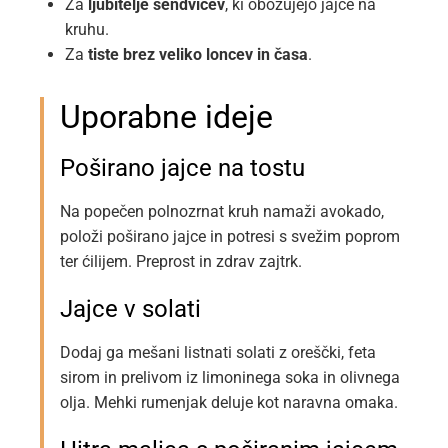
Za
ljubitelje sendvičev
, ki obožujejo jajce na
kruhu.
Za
tiste brez veliko loncev in časa
.
Uporabne ideje
Poširano jajce na tostu
Na popečen polnozrnat kruh namaži avokado,
položi poširano jajce in potresi s svežim poprom
ter ćilijem. Preprost in zdrav zajtrk.
Jajce v solati
Dodaj ga mešani listnati solati z oreščki, feta
sirom in prelivom iz limoninega soka in olivnega
olja. Mehki rumenjak deluje kot naravna omaka.