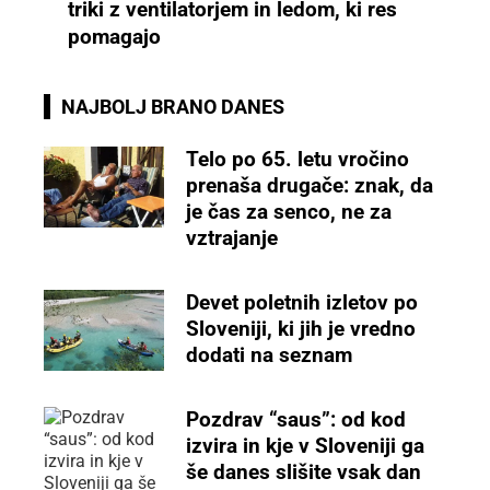
triki z ventilatorjem in ledom, ki res
pomagajo
NAJBOLJ BRANO DANES
Telo po 65. letu vročino
prenaša drugače: znak, da
je čas za senco, ne za
vztrajanje
Devet poletnih izletov po
Sloveniji, ki jih je vredno
dodati na seznam
Pozdrav “saus”: od kod
izvira in kje v Sloveniji ga
še danes slišite vsak dan