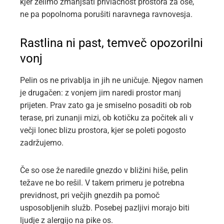
kjer želimo zmanjšati privlačnost prostora za ose,
ne pa popolnoma porušiti naravnega ravnovesja.
Rastlina ni past, temveč opozorilni
vonj
Pelin os ne privablja in jih ne uničuje. Njegov namen
je drugačen: z vonjem jim naredi prostor manj
prijeten. Prav zato ga je smiselno posaditi ob rob
terase, pri zunanji mizi, ob kotičku za počitek ali v
večji lonec blizu prostora, kjer se poleti pogosto
zadržujemo.
Če so ose že naredile gnezdo v bližini hiše, pelin
težave ne bo rešil. V takem primeru je potrebna
previdnost, pri večjih gnezdih pa pomoč
usposobljenih služb. Posebej pazljivi morajo biti
ljudje z alergijo na pike os.