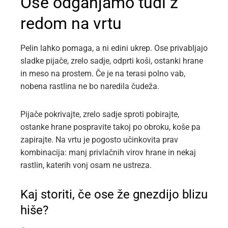
Ose odganjamo tudi z
redom na vrtu
Pelin lahko pomaga, a ni edini ukrep. Ose privabljajo
sladke pijače, zrelo sadje, odprti koši, ostanki hrane
in meso na prostem. Če je na terasi polno vab,
nobena rastlina ne bo naredila čudeža.
Pijače pokrivajte, zrelo sadje sproti pobirajte,
ostanke hrane pospravite takoj po obroku, koše pa
zapirajte. Na vrtu je pogosto učinkovita prav
kombinacija: manj privlačnih virov hrane in nekaj
rastlin, katerih vonj osam ne ustreza.
Kaj storiti, če ose že gnezdijo blizu
hiše?