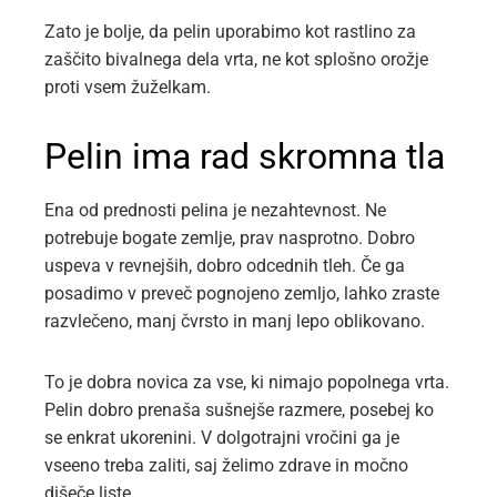
Zato je bolje, da pelin uporabimo kot rastlino za
zaščito bivalnega dela vrta, ne kot splošno orožje
proti vsem žuželkam.
Pelin ima rad skromna tla
Ena od prednosti pelina je nezahtevnost. Ne
potrebuje bogate zemlje, prav nasprotno. Dobro
uspeva v revnejših, dobro odcednih tleh. Če ga
posadimo v preveč pognojeno zemljo, lahko zraste
razvlečeno, manj čvrsto in manj lepo oblikovano.
To je dobra novica za vse, ki nimajo popolnega vrta.
Pelin dobro prenaša sušnejše razmere, posebej ko
se enkrat ukorenini. V dolgotrajni vročini ga je
vseeno treba zaliti, saj želimo zdrave in močno
dišeče liste.