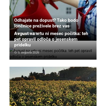
Odhajate na dopust? Tako bodo
lončnice preživele brez vas
Avgust na vrtu ni mesec počitka: teh
6. avgusta 2026
pet opravil odloča o jesenskem
pridelku
6. avgusta 2026