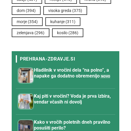
dom
(394)
visoka greda
(375)
morje
(354)
kuhanje
(311)
zelenjava
(296)
kosilo
(286)
Hladilnik v vročini dela “na polno”, a
napake ga dodatno obremenijo
Kaj piti v vročini? Voda je prva izbira,
vendar včasih ni dovolj
Kako v vročih poletnih dneh pravilno
posušiti perilo?