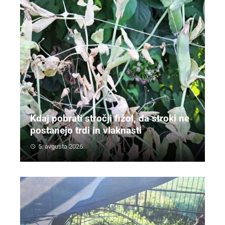
Kdaj pobrati stročji fižol, da stroki ne
postanejo trdi in vlaknasti
5. avgusta 2026