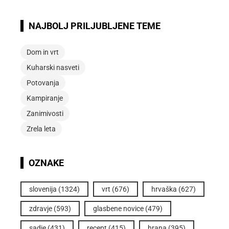
NAJBOLJ PRILJUBLJENE TEME
Dom in vrt
Kuharski nasveti
Potovanja
Kampiranje
Zanimivosti
Zrela leta
OZNAKE
slovenija
(1324)
vrt
(676)
hrvaška
(627)
zdravje
(593)
glasbene novice
(479)
sadje
(431)
recept
(415)
hrana
(395)