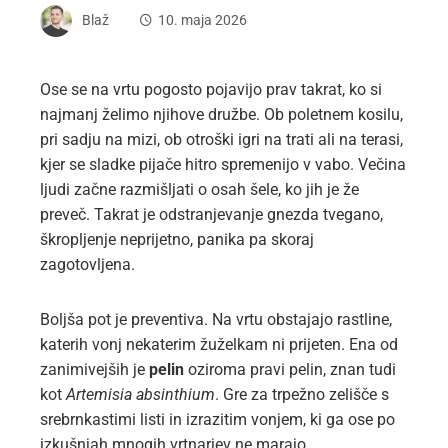
Blaž
10. maja 2026
Ose se na vrtu pogosto pojavijo prav takrat, ko si
najmanj želimo njihove družbe. Ob poletnem kosilu,
pri sadju na mizi, ob otroški igri na trati ali na terasi,
kjer se sladke pijače hitro spremenijo v vabo. Večina
ljudi začne razmišljati o osah šele, ko jih je že
preveč. Takrat je odstranjevanje gnezda tvegano,
škropljenje neprijetno, panika pa skoraj
zagotovljena.
Boljša pot je preventiva. Na vrtu obstajajo rastline,
katerih vonj nekaterim žuželkam ni prijeten. Ena od
zanimivejših je
pelin
oziroma pravi pelin, znan tudi
kot
Artemisia absinthium
. Gre za trpežno zelišče s
srebrnkastimi listi in izrazitim vonjem, ki ga ose po
izkušnjah mnogih vrtnarjev ne marajo.