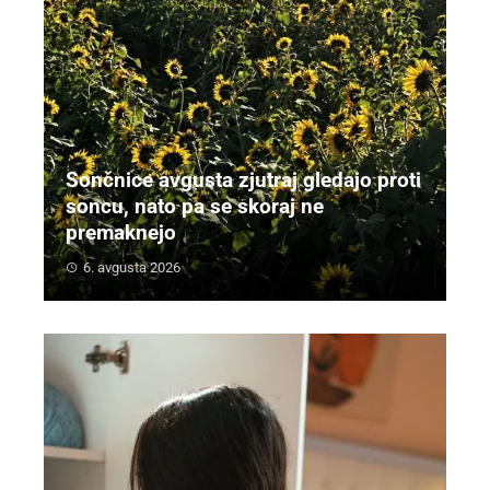
Sončnice avgusta zjutraj gledajo proti
soncu, nato pa se skoraj ne
premaknejo
6. avgusta 2026