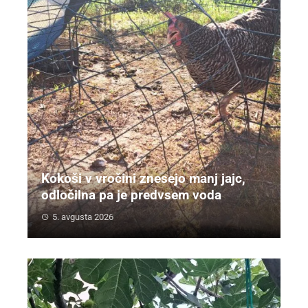
Kokoši v vročini znesejo manj jajc,
odločilna pa je predvsem voda
5. avgusta 2026