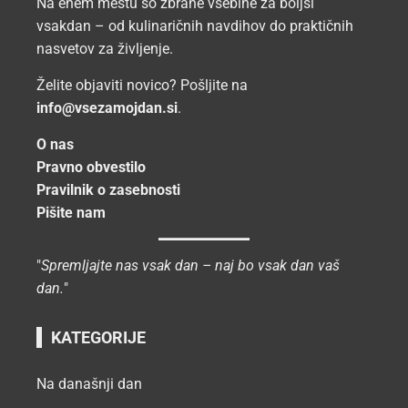
Na enem mestu so zbrane vsebine za boljši
vsakdan – od kulinaričnih navdihov do praktičnih
nasvetov za življenje.
Želite objaviti novico? Pošljite na
info@vsezamojdan.si
.
O nas
Pravno obvestilo
Pravilnik o zasebnosti
Pišite nam
"
Spremljajte nas vsak dan – naj bo vsak dan vaš
dan.
"
KATEGORIJE
Na današnji dan