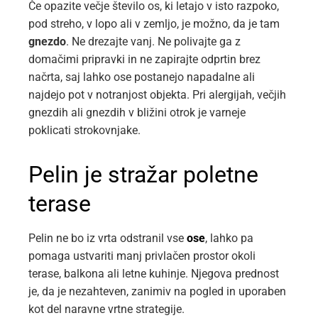
Če opazite večje število os, ki letajo v isto razpoko,
pod streho, v lopo ali v zemljo, je možno, da je tam
gnezdo
. Ne drezajte vanj. Ne polivajte ga z
domačimi pripravki in ne zapirajte odprtin brez
načrta, saj lahko ose postanejo napadalne ali
najdejo pot v notranjost objekta. Pri alergijah, večjih
gnezdih ali gnezdih v bližini otrok je varneje
poklicati strokovnjake.
Pelin je stražar poletne
terase
Pelin ne bo iz vrta odstranil vse
ose
, lahko pa
pomaga ustvariti manj privlačen prostor okoli
terase, balkona ali letne kuhinje. Njegova prednost
je, da je nezahteven, zanimiv na pogled in uporaben
kot del naravne vrtne strategije.