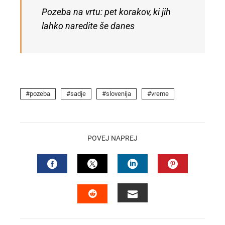
Pozeba na vrtu: pet korakov, ki jih
lahko naredite še danes
pozeba
sadje
slovenija
vreme
POVEJ NAPREJ
FACEBOOK
TWITTER
LINKEDIN
PINTEREST
EMAIL
STUMBLEUPON