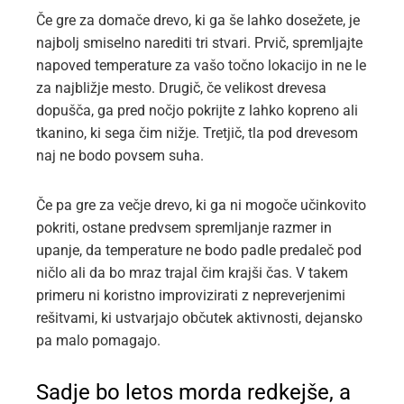
Če gre za domače drevo, ki ga še lahko dosežete, je
najbolj smiselno narediti tri stvari. Prvič, spremljajte
napoved temperature za vašo točno lokacijo in ne le
za najbližje mesto. Drugič, če velikost drevesa
dopušča, ga pred nočjo pokrijte z lahko kopreno ali
tkanino, ki sega čim nižje. Tretjič, tla pod drevesom
naj ne bodo povsem suha.
Če pa gre za večje drevo, ki ga ni mogoče učinkovito
pokriti, ostane predvsem spremljanje razmer in
upanje, da temperature ne bodo padle predaleč pod
ničlo ali da bo mraz trajal čim krajši čas. V takem
primeru ni koristno improvizirati z nepreverjenimi
rešitvami, ki ustvarjajo občutek aktivnosti, dejansko
pa malo pomagajo.
Sadje bo letos morda redkejše, a