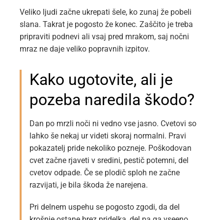
Veliko ljudi začne ukrepati šele, ko zunaj že pobeli
slana. Takrat je pogosto že konec. Zaščito je treba
pripraviti podnevi ali vsaj pred mrakom, saj nočni
mraz ne daje veliko popravnih izpitov.
Kako ugotovite, ali je
pozeba naredila škodo?
Dan po mrzli noči ni vedno vse jasno. Cvetovi so
lahko še nekaj ur videti skoraj normalni. Pravi
pokazatelj pride nekoliko pozneje. Poškodovan
cvet začne rjaveti v sredini, pestič potemni, del
cvetov odpade. Če se plodič sploh ne začne
razvijati, je bila škoda že narejena.
Pri delnem uspehu se pogosto zgodi, da del
krošnje ostane brez pridelka, del pa ga vseeno