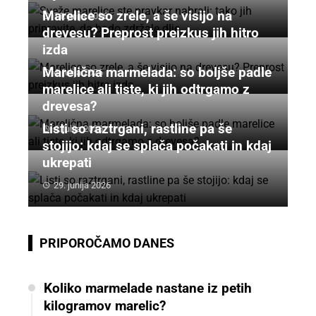
Marelice so zrele, a še visijo na
11. julija 2026
drevesu? Preprost preizkus jih hitro
izda
Marelična marmelada: so boljše padle
4. julija 2026
marelice ali tiste, ki jih odtrgamo z
drevesa?
Listi so raztrgani, rastline pa še
4. julija 2026
stojijo: kdaj se splača počakati in kdaj
ukrepati
29. junija 2026
PRIPOROČAMO DANES
Koliko marmelade nastane iz petih
kilogramov marelic?