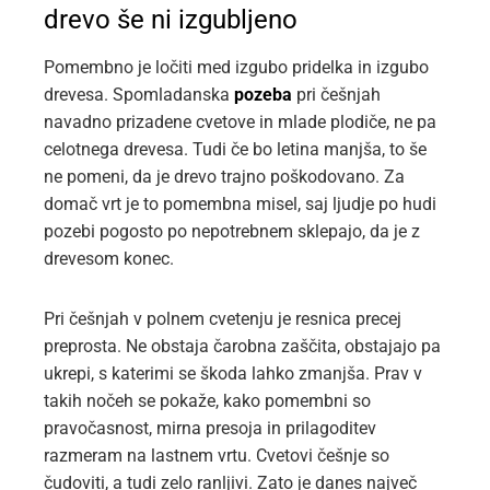
drevo še ni izgubljeno
Pomembno je ločiti med izgubo pridelka in izgubo
drevesa. Spomladanska
pozeba
pri češnjah
navadno prizadene cvetove in mlade plodiče, ne pa
celotnega drevesa. Tudi če bo letina manjša, to še
ne pomeni, da je drevo trajno poškodovano. Za
domač vrt je to pomembna misel, saj ljudje po hudi
pozebi pogosto po nepotrebnem sklepajo, da je z
drevesom konec.
Pri češnjah v polnem cvetenju je resnica precej
preprosta. Ne obstaja čarobna zaščita, obstajajo pa
ukrepi, s katerimi se škoda lahko zmanjša. Prav v
takih nočeh se pokaže, kako pomembni so
pravočasnost, mirna presoja in prilagoditev
razmeram na lastnem vrtu. Cvetovi češnje so
čudoviti, a tudi zelo ranljivi. Zato je danes največ