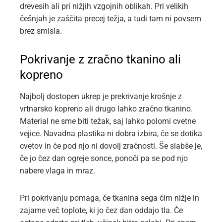
drevesih ali pri nižjih vzgojnih oblikah. Pri velikih
češnjah je zaščita precej težja, a tudi tam ni povsem
brez smisla.
Pokrivanje z zračno tkanino ali
kopreno
Najbolj dostopen ukrep je prekrivanje krošnje z
vrtnarsko kopreno ali drugo lahko zračno tkanino.
Material ne sme biti težak, saj lahko polomi cvetne
vejice. Navadna plastika ni dobra izbira, če se dotika
cvetov in če pod njo ni dovolj zračnosti. Še slabše je,
če jo čez dan ogreje sonce, ponoči pa se pod njo
nabere vlaga in mraz.
Pri pokrivanju pomaga, če tkanina sega čim nižje in
zajame več toplote, ki jo čez dan oddajo tla. Če