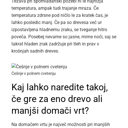
Težava pri spomladanski pozebi ni le najnižja
temperatura, ampak tudi trajanje mraza. Če
temperatura zdrsne pod ničlo le za kratek čas, je
lahko posledic manj. Če pa so drevesa več ur
izpostavljena hladnemu zraku, se tveganje hitro
poveča. Posebej nevarne so jasne, mirne noči, saj se
takrat hladen zrak zadržuje pri tleh in prav v
krošnjah sadnih dreves.
Češnje v polnem cvetenju
Kaj lahko naredite takoj,
če gre za eno drevo ali
manjši domači vrt?
Na domačem vrtu je največ možnosti pri manjših