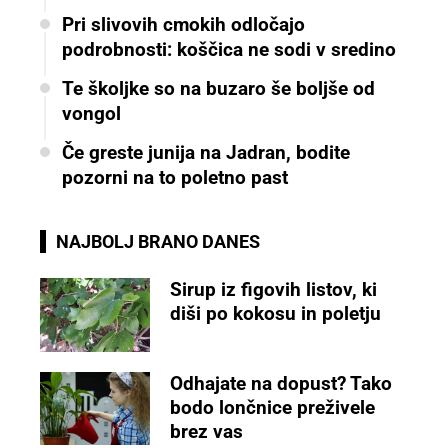
Pri slivovih cmokih odločajo
podrobnosti: koščica ne sodi v sredino
Te školjke so na buzaro še boljše od
vongol
Če greste junija na Jadran, bodite
pozorni na to poletno past
NAJBOLJ BRANO DANES
Sirup iz figovih listov, ki
diši po kokosu in poletju
Odhajate na dopust? Tako
bodo lončnice preživele
brez vas