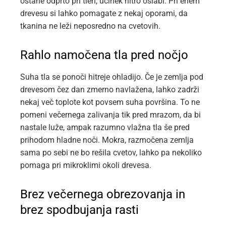
ostane odprto pri tleh, učinek hitro oslabi. Pri enem
drevesu si lahko pomagate z nekaj oporami, da
tkanina ne leži neposredno na cvetovih.
Rahlo namočena tla pred nočjo
Suha tla se ponoči hitreje ohladijo. Če je zemlja pod
drevesom čez dan zmerno navlažena, lahko zadrži
nekaj več toplote kot povsem suha površina. To ne
pomeni večernega zalivanja tik pred mrazom, da bi
nastale luže, ampak razumno vlažna tla še pred
prihodom hladne noči. Mokra, razmočena zemlja
sama po sebi ne bo rešila cvetov, lahko pa nekoliko
pomaga pri mikroklimi okoli drevesa.
Brez večernega obrezovanja in
brez spodbujanja rasti