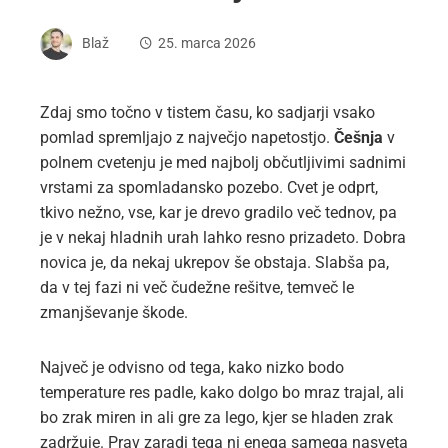
Blaž
25. marca 2026
Zdaj smo točno v tistem času, ko sadjarji vsako
pomlad spremljajo z največjo napetostjo.
Češnja
v
polnem cvetenju je med najbolj občutljivimi sadnimi
vrstami za spomladansko pozebo. Cvet je odprt,
tkivo nežno, vse, kar je drevo gradilo več tednov, pa
je v nekaj hladnih urah lahko resno prizadeto. Dobra
novica je, da nekaj ukrepov še obstaja. Slabša pa,
da v tej fazi ni več čudežne rešitve, temveč le
zmanjševanje škode.
Največ je odvisno od tega, kako nizko bodo
temperature res padle, kako dolgo bo mraz trajal, ali
bo zrak miren in ali gre za lego, kjer se hladen zrak
zadržuje. Prav zaradi tega ni enega samega nasveta