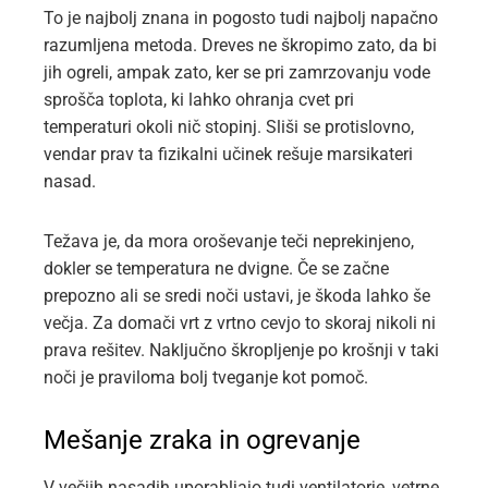
To je najbolj znana in pogosto tudi najbolj napačno
razumljena metoda. Dreves ne škropimo zato, da bi
jih ogreli, ampak zato, ker se pri zamrzovanju vode
sprošča toplota, ki lahko ohranja cvet pri
temperaturi okoli nič stopinj. Sliši se protislovno,
vendar prav ta fizikalni učinek rešuje marsikateri
nasad.
Težava je, da mora oroševanje teči neprekinjeno,
dokler se temperatura ne dvigne. Če se začne
prepozno ali se sredi noči ustavi, je škoda lahko še
večja. Za domači vrt z vrtno cevjo to skoraj nikoli ni
prava rešitev. Naključno škropljenje po krošnji v taki
noči je praviloma bolj tveganje kot pomoč.
Mešanje zraka in ogrevanje
V večjih nasadih uporabljajo tudi ventilatorje, vetrne