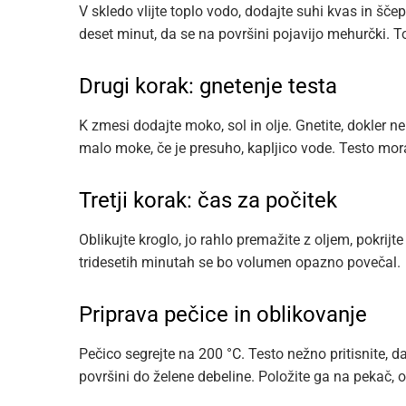
V skledo vlijte toplo vodo, dodajte suhi kvas in šče
deset minut, da se na površini pojavijo mehurčki. To
Drugi korak: gnetenje testa
K zmesi dodajte moko, sol in olje. Gnetite, dokler ne
malo moke, če je presuho, kapljico vode. Testo mora
Tretji korak: čas za počitek
Oblikujte kroglo, jo rahlo premažite z oljem, pokrijte
tridesetih minutah se bo volumen opazno povečal.
Priprava pečice in oblikovanje
Pečico segrejte na 200 °C. Testo nežno pritisnite, d
površini do želene debeline. Položite ga na pekač, o