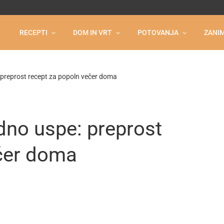
RECEPTI
DOM IN VRT
POTOVANJA
ZANIM
 preprost recept za popoln večer doma
dno uspe: preprost
ečer doma