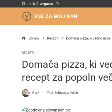
petek, 7. avgusta
VSE ZA MOJ DAN
Domov
Recepti
Domača pizza, ki vedno uspe:
RECEPTI
Domača pizza, ki ve
recept za popoln v
Blaž
3. februarja 2026