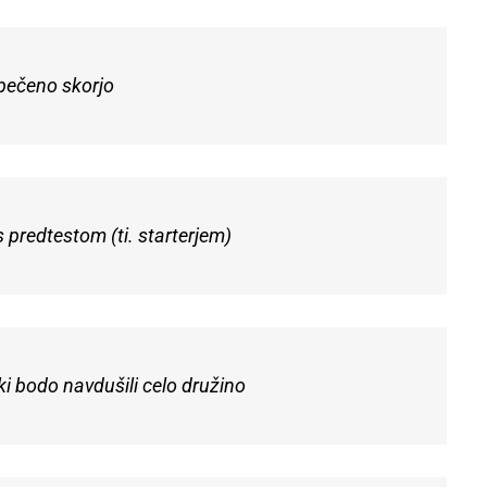
pečeno skorjo
 predtestom (ti. starterjem)
ki bodo navdušili celo družino