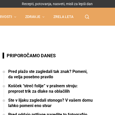
Recepti, potovanja, nasveti, misli za lepši dan
IVOSTI
ZDRAVJE
ZRELA LETA
PRIPOROČAMO DANES
Pred plažo ste zagledali tak znak? Pomeni,
da velja posebno pravilo
Košček “streč folije” v pralnem stroju:
preprost trik za dlake na oblačilih
Ste v lijaku zagledali stonogo? V vašem domu
lahko pomeni eno stvar
Pred oddajo prtljage naredite to fotografijo,