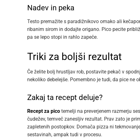
Nadev in peka
Testo premažite s paradižnikovo omako ali kečapom
ribanim sirom in dodajte origano. Pico pecite približ
pa se lepo stopi in rahlo zapeče.
Triki za boljši rezultat
Če želite bolj hrustljav rob, postavite pekač v spodn
nekoliko debelejše. Pomembno je tudi, da pice ne o
Zakaj ta recept deluje?
Recept za pico
temelji na preverjenem razmerju ses
čudežev, temveč zanesljiv rezultat. Prav zato je pr
zapletenih postopkov. Domača pizza ni tekmovanje, 
sestavinah, ampak tudi v procesu.