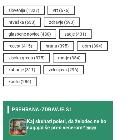
slovenija
(1327)
vrt
(676)
hrvaška
(630)
zdravje
(593)
glasbene novice
(480)
sadje
(431)
recept
(415)
hrana
(395)
dom
(394)
visoka greda
(375)
morje
(354)
kuhanje
(311)
zelenjava
(296)
kosilo
(286)
Kaj skuhati poleti, da želodec ne bo
nagajal še pred večerom?