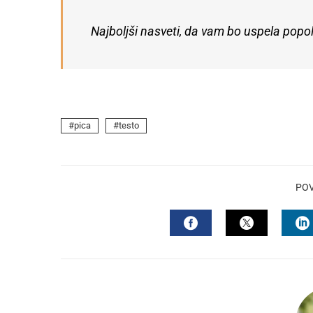
Najboljši nasveti, da vam bo uspela popo
pica
testo
PO
FACEBOOK
TWITTER
L