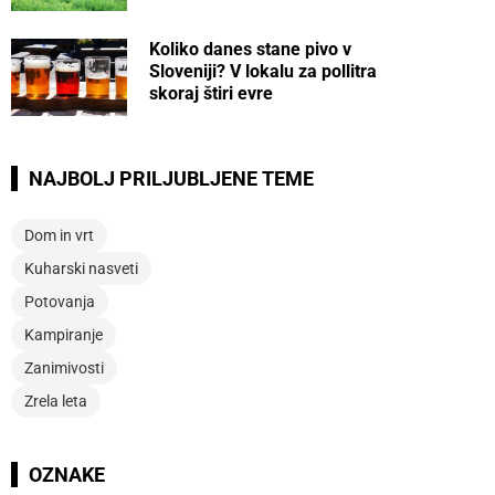
Koliko danes stane pivo v
Sloveniji? V lokalu za pollitra
skoraj štiri evre
NAJBOLJ PRILJUBLJENE TEME
Dom in vrt
Kuharski nasveti
Potovanja
Kampiranje
Zanimivosti
Zrela leta
OZNAKE