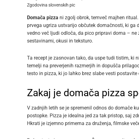
Zgodovina slovenskih pic
Domača pizza
ni zgolj obrok, temveč majhen ritual.
prvega ugriza ustvarijo občutek domačnosti, ki ga 
vedno več ljudi odloča, da pico pripravi doma – ne
sestavinami, okusi in teksturo.
Ta recept je zasnovan tako, da uspe tudi tistim, ki
temelji na preverjenih razmerjih in dopušča prilagod
testo in pizza, ki jo lahko brez slabe vesti postavite o
Zakaj je domača pizza sp
V zadnjih letih se je spremenil odnos do domače kuhin
postopke. Pizza je idealna jed za tak pristop, saj z
Hkrati je izjemno primerna za druženja, filmske več