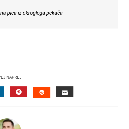
lna pica iz okroglega pekača
VEJ NAPREJ
INKEDIN
PINTEREST
EMAIL
STUMBLEUPON