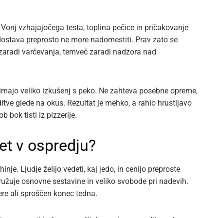
 Vonj vzhajajočega testa, toplina pečice in pričakovanje
dostava preprosto ne more nadomestiti. Prav zato se
 zaradi varčevanja, temveč zaradi nadzora nad
 nimajo veliko izkušenj s peko. Ne zahteva posebne opreme,
itve glede na okus. Rezultat je mehko, a rahlo hrustljavo
b bok tisti iz pizzerije.
et v ospredju?
je. Ljudje želijo vedeti, kaj jedo, in cenijo preproste
družuje osnovne sestavine in veliko svobode pri nadevih.
ere ali sproščen konec tedna.