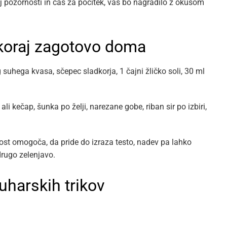
 pozornosti in čas za počitek, vas bo nagradilo z okusom
 skoraj zagotovo doma
 suhega kvasa, sčepec sladkorja, 1 čajni žličko soli, 30 ml
 kečap, šunka po želji, narezane gobe, riban sir po izbiri,
st omogoča, da pride do izraza testo, nadev pa lahko
drugo zelenjavo.
uharskih trikov