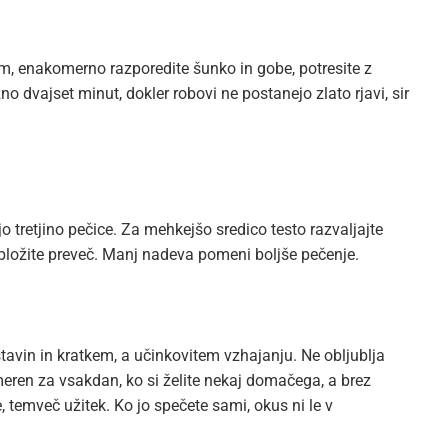
, enakomerno razporedite šunko in gobe, potresite z
no dvajset minut, dokler robovi ne postanejo zlato rjavi, sir
jo tretjino pečice. Za mehkejšo sredico testo razvaljajte
bložite preveč. Manj nadeva pomeni boljše pečenje.
tavin in kratkem, a učinkovitem vzhajanju. Ne obljublja
imeren za vsakdan, ko si želite nekaj domačega, a brez
temveč užitek. Ko jo spečete sami, okus ni le v