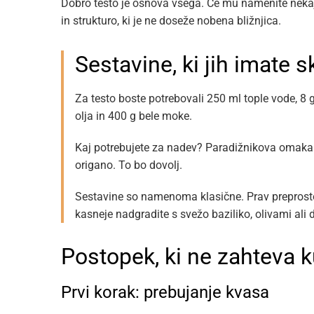
Dobro testo je osnova vsega. Če mu namenite nekaj
in strukturo, ki je ne doseže nobena bližnjica.
Sestavine, ki jih imate
Za testo boste potrebovali 250 ml tople vode, 8 g
olja in 400 g bele moke.
Kaj potrebujete za nadev? Paradižnikova omaka ali
origano. To bo dovolj.
Sestavine so namenoma klasične. Prav preprosto
kasneje nadgradite s svežo baziliko, olivami ali 
Postopek, ki ne zahteva k
Prvi korak: prebujanje kvasa