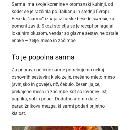
Sarma ima svoje korenine v otomanski kuhinji, od
koder se je razširila po Balkanu in srednji Evropi.
Beseda “sarma” izhaja iz turške besede
sarmak
, kar
pomeni zaviti. Skozi stoletja se je recept prilagajal
lokalnim okusom, vendar so glavne sestavine ostale
enake – zelje, meso in začimbe.
To je popolna sarma
Za pripravo odlične sarme potrebujemo nekaj
osnovnih sestavin: kislo zelje, mešano mleto meso
(svinjsko in goveje), riž, čebulo, česen, jajce,
prekajeno meso in začimbe, kot so lovorjev list,
paprika, sol in poper. Dodatno aromo daje
paradižnikova mezga, ki sarmi podari prijetno
kislost.