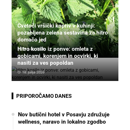
Cvetoči vršički kopriv v kuhinji:
pozabljena zelena sestavina za hitro
domačo jed
Hitro kosilo iz ponve: omleta z
19. julija 2026
gobicami, korenjem in ocvirki, ki
nasiti za ves popoldan
18. julija 2026
PRIPOROČAMO DANES
Nov butični hotel v Posavju združuje
wellness, naravo in lokalno zgodbo