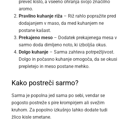
preveč kislo, a vseeno ohranja svojo značilno
aromo.
Pravilno kuhanje riža
– Riž rahlo popražite pred
dodajanjem v maso, da med kuhanjem ne
postane kašast.
Prekajeno meso
– Dodatek prekajenega mesa v
sarmo doda dimljeno noto, ki izboljša okus.
Dolgo kuhanje
– Sarma zahteva potrpežljivost.
Dolgo in počasno kuhanje omogoča, da se okusi
prepletejo in meso postane mehko.
Kako postreči sarmo?
Sarma je popolna jed sama po sebi, vendar se
pogosto postreže s pire krompirjem ali svežim
kruhom. Za popolno izkušnjo lahko dodate tudi
žlico kisle smetane.