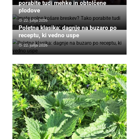
porabite tudi mehke in obtolčene
plodove
22. julija 2026
Poletna klasika: dagnje na buzaro po
receptu, ki vedno uspe
22. julija 2026