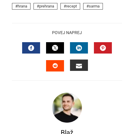
hrana
prehrana
recept
sarma
POVEJ NAPREJ
FACEBOOK
TWITTER
LINKEDIN
PINTEREST
EMAIL
STUMBLEUPON
Blaž