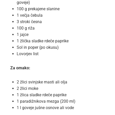
goveje)
100 g prekajene slanine
1 večja čebula
3 stroki česna
100 g riža
1 jajce
1 žlička sladke rdeče paprike
Sol in poper (po okusu)
Lovorjev list
Za omako:
2 žlici svinjske masti ali olja
2 žlici moke
1 žlica sladke rdeče paprike
1 paradižnikova mezga (200 ml)
1 l goveje jušne osnove ali vode