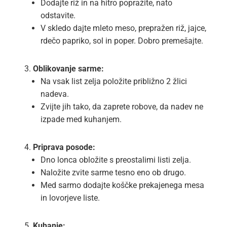
Dodajte riž in na hitro popražite, nato
odstavite.
V skledo dajte mleto meso, prepražen riž, jajce,
rdečo papriko, sol in poper. Dobro premešajte.
Oblikovanje sarme:
Na vsak list zelja položite približno 2 žlici
nadeva.
Zvijte jih tako, da zaprete robove, da nadev ne
izpade med kuhanjem.
Priprava posode:
Dno lonca obložite s preostalimi listi zelja.
Naložite zvite sarme tesno eno ob drugo.
Med sarmo dodajte koščke prekajenega mesa
in lovorjeve liste.
Kuhanje: