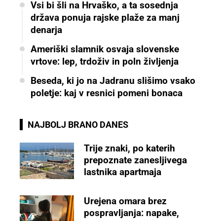
Vsi bi šli na Hrvaško, a ta sosednja
država ponuja rajske plaže za manj
denarja
Ameriški slamnik osvaja slovenske
vrtove: lep, trdoživ in poln življenja
Beseda, ki jo na Jadranu slišimo vsako
poletje: kaj v resnici pomeni bonaca
NAJBOLJ BRANO DANES
Trije znaki, po katerih
prepoznate zanesljivega
lastnika apartmaja
Urejena omara brez
pospravljanja: napake,