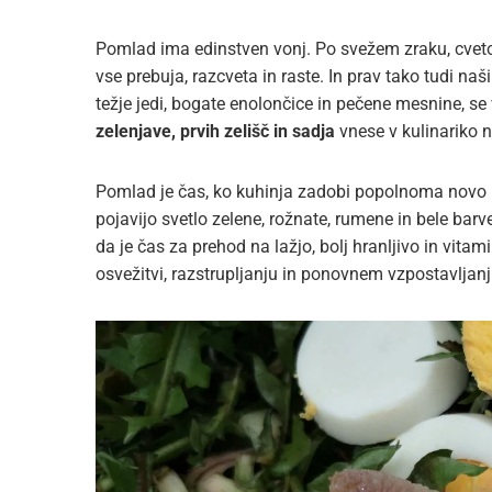
Pomlad ima edinstven vonj. Po svežem zraku, cvetoč
vse prebuja, razcveta in raste. In prav tako tudi naš
težje jedi, bogate enolončice in pečene mesnine, se
zelenjave, prvih zelišč in sadja
vnese v kulinariko no
Pomlad je čas, ko kuhinja zadobi popolnoma novo b
pojavijo svetlo zelene, rožnate, rumene in bele barve
da je čas za prehod na lažjo, bolj hranljivo in vit
osvežitvi, razstrupljanju in ponovnem vzpostavljan