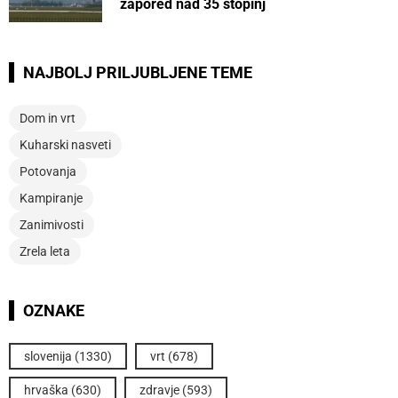
zapored nad 35 stopinj
NAJBOLJ PRILJUBLJENE TEME
Dom in vrt
Kuharski nasveti
Potovanja
Kampiranje
Zanimivosti
Zrela leta
OZNAKE
slovenija
(1330)
vrt
(678)
hrvaška
(630)
zdravje
(593)