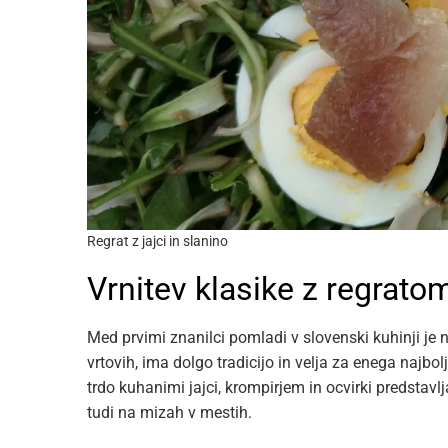
Regrat z jajci in slanino
Vrnitev klasike z regratom
Med prvimi znanilci pomladi v slovenski kuhinji j
vrtovih, ima dolgo tradicijo in velja za enega najbo
trdo kuhanimi jajci, krompirjem in ocvirki predstav
tudi na mizah v mestih.