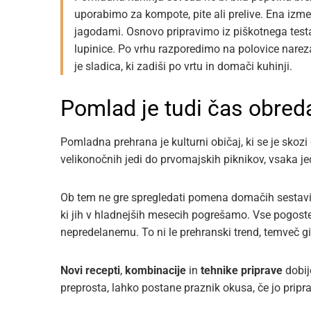
uporabimo za kompote, pite ali prelive. Ena izme
jagodami. Osnovo pripravimo iz piškotnega testa, 
lupinice. Po vrhu razporedimo na polovice narez
je sladica, ki zadiši po vrtu in domači kuhinji.
Pomlad je tudi čas obred
Pomladna prehrana je kulturni običaj, ki se je skozi
velikonočnih jedi do prvomajskih piknikov, vsaka j
Ob tem ne gre spregledati pomena domačih sestavin.
ki jih v hladnejših mesecih pogrešamo. Vse pogoste
nepredelanemu. To ni le prehranski trend, temveč gi
Novi recepti
,
kombinacije
in
tehnike priprave
dobij
preprosta, lahko postane praznik okusa, če jo pri