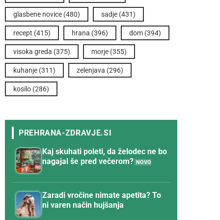
glasbene novice
(480)
sadje
(431)
recept
(415)
hrana
(396)
dom
(394)
visoka greda
(375)
morje
(355)
kuhanje
(311)
zelenjava
(296)
kosilo
(286)
Kaj skuhati poleti, da želodec ne bo
nagajal še pred večerom?
Zaradi vročine nimate apetita? To
ni varen način hujšanja