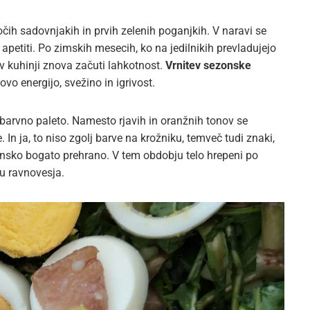
ih sadovnjakih in prvih zelenih poganjkih. V naravi se
i apetiti. Po zimskih mesecih, ko na jedilnikih prevladujejo
 v kuhinji znova začuti lahkotnost.
Vrnitev sezonske
vo energijo, svežino in igrivost.
arvno paleto. Namesto rjavih in oranžnih tonov se
. In ja, to niso zgolj barve na krožniku, temveč tudi znaki,
aminsko bogato prehrano. V tem obdobju telo hrepeni po
ju ravnovesja.