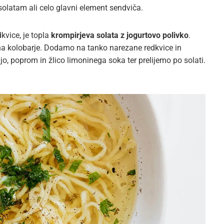
 solatam ali celo glavni element sendviča.
dkvice, je topla
krompirjeva solata z jogurtovo polivko
.
a kolobarje. Dodamo na tanko narezane redkvice in
, poprom in žlico limoninega soka ter prelijemo po solati.