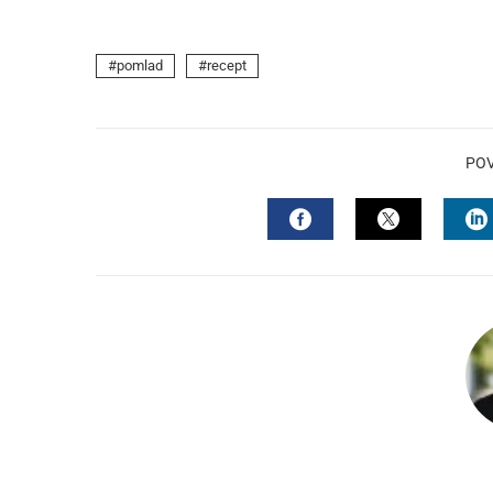
pomlad
recept
PO
FACEBOOK
TWITTER
L