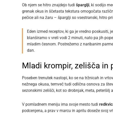
Ob njem se hitro znajdejo tudi
šparglji
, ki sodijo m
grenak okus in ščetasta tekstura omogočata različn
pečice ali na žaru – šparglji so vsestranski, hitro p
Eden izmed receptov, ki ga je vredno poskusiti, j
blanširamo v vreli vodi 2 minuti, nato pa jih p
mladim česnom. Postrežemo z naribanim parme
dan.
Mladi krompir, zelišča in 
Poseben trenutek nastopi, ko se na tržnicah in vrto
nežnega okusa, temveč tudi odlična osnova za števil
sezonskimi zelišči, kot so drobnjak, meta, peteršilj 
V pomladnem meniju ima svoje mesto tudi
redkvic
podcenjena, a prav v marcu in aprilu doseže svoj vr