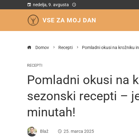
nedelja, 9. avgusta
VSE ZA MOJ DAN
Domov
Recepti
Pomladni okusi na krožniku in 
RECEPTI
Pomladni okusi na kr
sezonski recepti – je
minutah!
Blaž
25. marca 2025