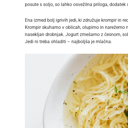
posute s soljo, so lahko osvežilna priloga, dodatek
Ena izmed bolj igrivih jedi, ki združuje krompir in re
Krompir skuhamo v oblicah, olupimo in narežemo n
nasekljan drobnjak. Jogurt zmešamo z česnom, soljo
Jedi ni treba ohladiti – najboljša je mlačna.