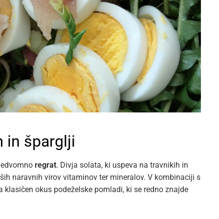
 in šparglji
e nedvomno
regrat
. Divja solata, ki uspeva na travnikih in
ljših naravnih virov vitaminov ter mineralov. V kombinaciji s
lja klasičen okus podeželske pomladi, ki se redno znajde