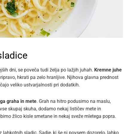
sladice
ših dni, se poveča tudi želja po lažjih juhah.
Kremne juhe
ripravo, hkrati pa zelo hranljive. Njihova glavna prednost
jo veliko ustvarjalnosti pri dodatkih.
ega graha in mete
. Grah na hitro podusimo na maslu,
vse skupaj skuha, dodamo nekaj lističev mete in
imo žlico kisle smetane in nekaj sveže mletega popra.
lahkotnih sladic. Sadje, ki še ni povsem dozorelo, lahko