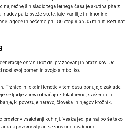
d najnežnejših sladic tega letnega časa je skutina pita z
nadev pa iz sveže skute, jajc, vanilije in limonine
ane jagode in pečemo pri 180 stopinjah 35 minut. Rezultat
a
 generacije ohranil kot del praznovanj in praznikov. Od
ed nosi svoj pomen in svojo simboliko.
 Tržnice in lokalni kmetje v tem času ponujajo zaklade,
je se ljudje znova obračajo k lokalnemu, svežemu in
banje, ki povezuje naravo, človeka in njegov krožnik.
o prostor v vsakdanji kuhinji. Vsaka jed, pa naj bo še tako
pravimo s pozornostjo in sezonskim navdihom.