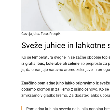
Goveja juha, Foto: Freepik
Sveže juhice in lahkotne 
Ko se temperatura dvigne in se začne obdobje toplej
iz graha, buč, kolerabe ali zelene
so preproste za p
je, da ohranjajo naravno aromo zelenjave in omogoča
Značilno pomladno juho lahko pripravimo iz svež
dodamo krompir in zalijemo z jušno osnovo. Ko se 
zmiksamo v gladko kremo. Za dodatek lahko uporab
Pomladna kuhinja seveda ne bi bila popolna brez 