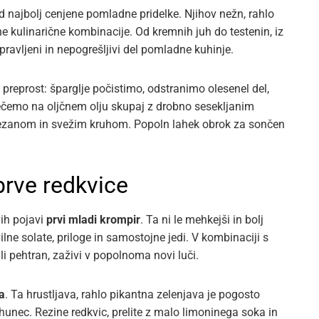
ed najbolj cenjene pomladne pridelke. Njihov nežn, rahlo
e kulinarične kombinacije. Od kremnih juh do testenin, iz
ripravljeni in nepogrešljivi del pomladne kuhinje.
e preprost: šparglje počistimo, odstranimo olesenel del,
opečemo na oljčnem olju skupaj z drobno sesekljanim
zanom in svežim kruhom. Popoln lahek obrok za sončen
prve redkvice
vih pojavi
prvi mladi krompir
. Ta ni le mehkejši in bolj
ne solate, priloge in samostojne jedi. V kombinaciji s
ali pehtran, zaživi v popolnoma novi luči.
a
. Ta hrustljava, rahlo pikantna zelenjava je pogosto
hunec. Rezine redkvic, prelite z malo limoninega soka in