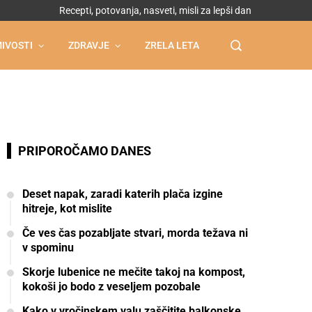
Recepti, potovanja, nasveti, misli za lepši dan
IVOSTI
ZDRAVJE
ZRELA LETA
PRIPOROČAMO DANES
Deset napak, zaradi katerih plača izgine
hitreje, kot mislite
Če ves čas pozabljate stvari, morda težava ni
v spominu
Skorje lubenice ne mečite takoj na kompost,
kokoši jo bodo z veseljem pozobale
Kako v vročinskem valu zaščitite balkonske