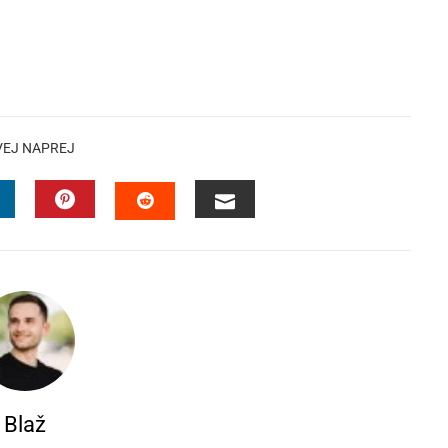
VEJ NAPREJ
INKEDIN
PINTEREST
EMAIL
STUMBLEUPON
Blaž