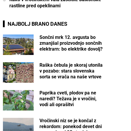
rastline pred opeklinami
NAJBOLJ BRANO DANES
Sončni mrk 12. avgusta bo
zmanjšal proizvodnjo sončnih
elektrarn: bo elektrike dovolj?
Raška čebula je skoraj utonila
v pozabo: stara slovenska
sorta se vrača na naše vrtove
Paprika cveti, plodov pa ne
naredi? Težava je v vročini,
vodi ali oprašitvi
Vročinski niz se je končal z
rekordom: ponekod devet dni