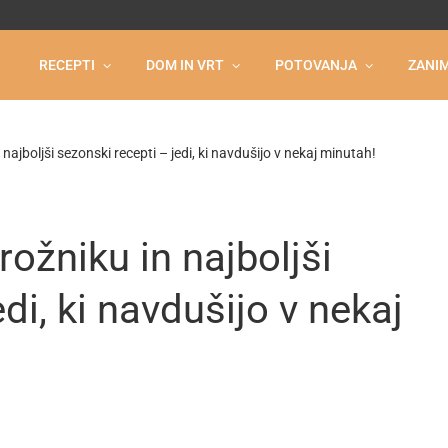
RECEPTI
DOM IN VRT
POTOVANJA
ZANIM
najboljši sezonski recepti – jedi, ki navdušijo v nekaj minutah!
ožniku in najboljši
di, ki navdušijo v nekaj